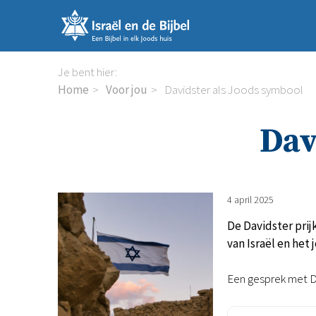
Sla
links
over
Spring
Je bent hier:
naar
Home
Voor jou
Davidster als Joods symbool
de
inhoud
Dav
Spring
naar
de
navigatie
4 april 2025
De Davidster prij
van Israël en he
Een gesprek met D