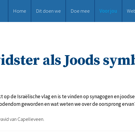
Home
Dit doen we
Doe mee
Voor jou
We
idster als Joods sym
kt op de Israëlische vlag en is te vinden op synagogen en joods
t jodendom geworden en wat weten we over de oorsprong erva
avid van Capelleveen.