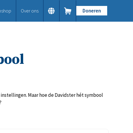
bshop
Over ons
Doneren
Home
Dit doen we
Bijbels op maat
Gods Woord aanbieden
bool
Samenwerken en toerusten
Humanitaire hulp
Onze Bijbeluitgaven
Doe mee
Word vriend
Doneer
e instellingen. Maar hoe de Davidster hét symbool
Bid mee
n?
Schenkingen en legaten
Nodig ons uit
Voor jou
Kennisbank