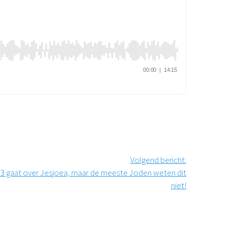
Podcast
Magazine
Digitale nieuwsbrief
Agenda
Kinderwerk
Jongerenwerk
Het Studiehuis (cursus)
Webshop
Over ons
Onze visie
Geschiedenis
Actueel
Volgend bericht
:
ANBI
53
gaat over Jesjoea, maar de meeste Joden weten dit
Veelgestelde vragen
niet!
Contact
Doneren