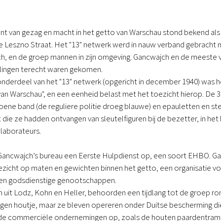
t van gezag en macht in het getto van Warschau stond bekend als de
e Leszno Straat. Het "13" netwerk werd in nauw verband gebracht m
, en de groep mannen in zijn omgeving. Gancwajch en de meeste v
telingen terecht waren gekomen.
onderdeel van het "13" netwerk (opgericht in december 1940) was he
van Warschau", en een eenheid belast met het toezicht hierop. De 
ene band (de reguliere politie droeg blauwe) en epauletten en ste
 die ze hadden ontvangen van sleutelfiguren bij de bezetter, in het 
laborateurs.
 Gancwajch’s bureau een Eerste Hulpdienst op, een soort EHBO. G
ezicht op maten en gewichten binnen het getto, een organisatie vo
e en godsdienstige genootschappen.
n uit Lodz, Kohn en Heller, behoorden een tijdlang tot de groep 
en houtje, maar ze bleven opereren onder Duitse bescherming die 
nde commerciële ondernemingen op, zoals de houten paardentram d