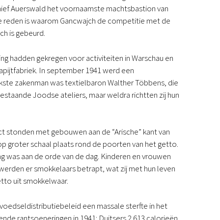
1 hief Auerswald het voornaamste machtsbastion van
s de reden is waarom Gancwajch de competitie met de
ch is gebeurd.
ing hadden gekregen voor activiteiten in Warschau en
tapijtfabriek. In september 1941 werd een
grijkste zakenman was textielbaron Walther Többens, die
j bestaande Joodse ateliers, maar weldra richtten zij hun
ct stonden met gebouwen aan de “Arische” kant van
p groter schaal plaats rond de poorten van het getto.
g was aan de orde van de dag. Kinderen en vrouwen
 werden er smokkelaars betrapt, wat zij met hun leven
tto uit smokkelwaar.
oedseldistributiebeleid een massale sterfte in het
de rantsoeneringen in 1941: Duitsers 2.613 calorieën,