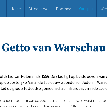
Home
Dit doen we
Doe mee
Voor jou
We
Getto van Warschau
ofdstad van Polen sinds 1596. De stad ligt op beide oevers van
op de oostelijke. Vanaf de 15e eeuw woonden er Joden in Wars
stad de grootste Joodse gemeenschap in Europa, en in de 20e 
 woonden Joden, maar de voornaamste concentratie was in het noo
n volledig door Joden werden bewoond. In 1935 besloeg de stad ee