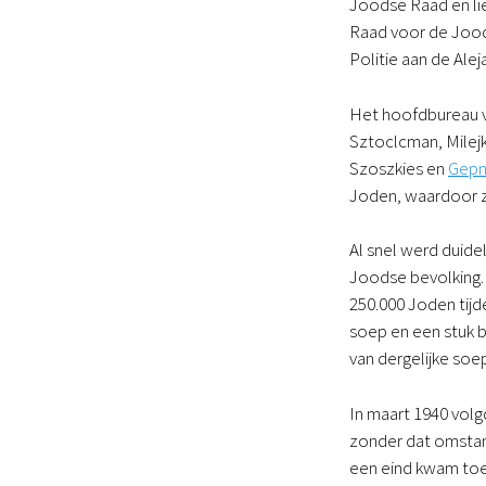
Joodse Raad en lie
Raad voor de Joo
Politie aan de Ale
Het hoofdbureau v
Sztoclcman, Milej
Szoszkies en
Gepn
Joden, waardoor z
Al snel werd duide
Joodse bevolking.
250.000 Joden tij
soep en een stuk 
van dergelijke so
In maart 1940 vol
zonder dat omstand
een eind kwam toen