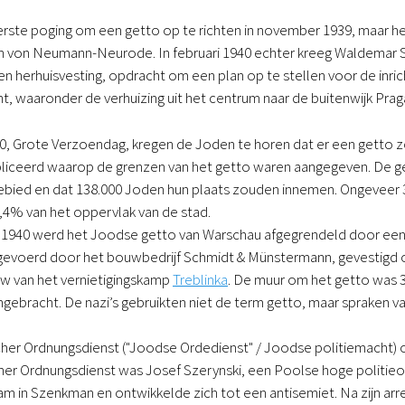
rste poging om een getto op te richten in november 1939, maar he
ch von Neumann-Neurode. In februari 1940 echter kreeg Waldemar Sc
n herhuisvesting, opdracht om een plan op te stellen voor de inric
 waaronder de verhuizing uit het centrum naar de buitenwijk Prag
0, Grote Verzoendag, kregen de Joden te horen dat er een getto 
liceerd waarop de grenzen van het getto waren aangegeven. De 
 gebied en dat 138.000 Joden hun plaats zouden innemen. Ongeveer
4% van het oppervlak van de stad.
940 werd het Joodse getto van Warschau afgegrendeld door een 
evoerd door het bouwbedrijf Schmidt & Münstermann, gevestigd op h
w van het vernietigingskamp
Treblinka
. De muur om het getto was 
ngebracht. De nazi’s gebruikten niet de term getto, maar spraken v
her Ordnungsdienst ("Joodse Ordedienst" / Joodse politiemacht) o
her Ordnungsdienst was Josef Szerynski, een Poolse hoge politieoff
am in Szenkman en ontwikkelde zich tot een antisemiet. Na zijn arres