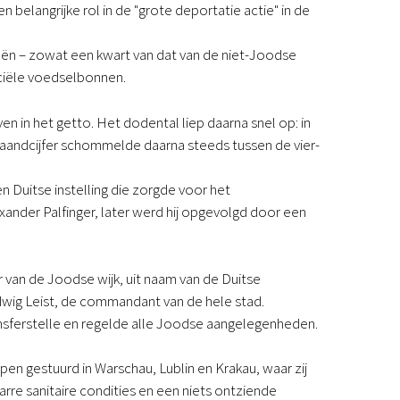
 belangrijke rol in de "grote deportatie actie" in de
eën – zowat een kwart van dat van de niet-Joodse
ciële voedselbonnen.
en in het getto. Het dodental liep daarna snel op: in
et maandcijfer schommelde daarna steeds tussen de vier-
n Duitse instelling die zorgde voor het
exander Palfinger, later werd hij opgevolgd door een
 van de Joodse wijk, uit naam van de Duitse
udwig Leist, de commandant van de hele stad.
nsferstelle en regelde alle Joodse aangelegenheden.
n gestuurd in Warschau, Lublin en Krakau, waar zij
rre sanitaire condities en een niets ontziende