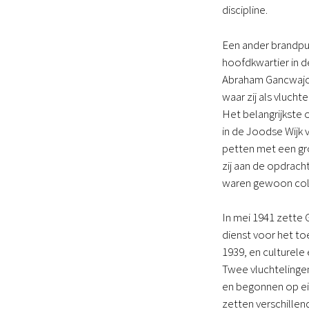
discipline.
Een ander brandpun
hoofdkwartier in d
Abraham Gancwajch
waar zij als vluch
Het belangrijkste 
in de Joodse Wijk 
petten met een gro
zij aan de opdracht
waren gewoon col
In mei 1941 zette
dienst voor het to
1939, en culturel
Twee vluchtelinge
en begonnen op eig
zetten verschille