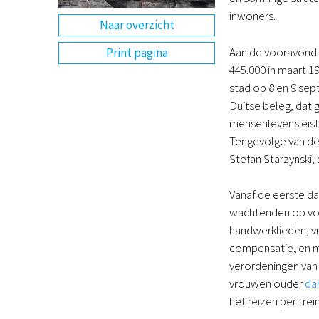
inwoners.
Naar overzicht
Aan de vooravond 
Print pagina
445.000 in maart 1
stad op 8 en 9 se
Duitse beleg, dat 
mensenlevens eist
Tengevolge van de
Stefan Starzynski
Vanaf de eerste da
wachtenden op voe
handwerklieden, vr
compensatie, en m
verordeningen van 
vrouwen ouder
da
het reizen per tre