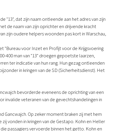
 "13", dat zijn naam ontleende aan het adres van zijn
et de naam van zijn oprichter en drijvende kracht
an zijn oudere helpers woonden pas kort in Warschau,
t "Bureau voor Inzet en Profijt voor de Krijgsvoering
300-400 man van "13" droegen gepoetste laarzen,
rren ter indicatie van hun rang. Hun gezag ontleenden
bijzonder in kringen van de SD (Sicherheitsdienst). Het
ancwajch bevorderde eveneens de oprichting van een
or invalide veteranen van de gevechtshandelingen in
rond Gancwajch. Op zeker moment braken zij met hem
zij vonden in kringen van de Gestapo. Kohn en Heller
ie passagiers vervoerde binnen het getto. Kohn en