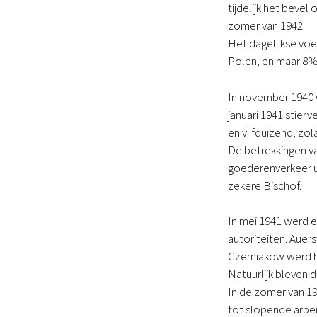
tijdelijk het bevel
zomer van 1942.
Het dagelijkse vo
Polen, en maar 8%
In november 1940
januari 1941 stierv
en vijfduizend, zol
De betrekkingen va
goederenverkeer ui
zekere Bischof.
In mei 1941 werd e
autoriteiten. Auer
Czerniakow werd ho
Natuurlijk bleven 
In de zomer van 1
tot slopende arbei