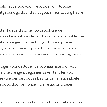
zoals het verbod voor niet-Joden om Joodse
tgevaardigd door district gouverneur Ludwig Fischer
sten hun geld storten op geblokkeerde
 week beschikbaar stellen. Deze bevelen maakten het
buiten de eigen Joodse kringen. Bovenop deze
tgezonderd winkeltjes in de Joodse wijk. Joodse
en als dat naar de zin was van de nieuwe eigenaars.
ermogen voor de Joden de voornaamste bron voor
heid te brengen, begonnen zaken te ruilen voor
streek werden de Joodse bezittingen en ruilmiddelen
e dood door verhongering en uitputting zagen
ezetter nu nog maar twee soorten instituties toe: de