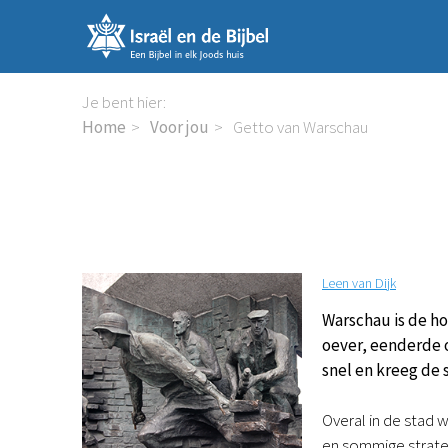
Sla
links
over
Spring
Je bent hier:
naar
Home
Voor jou
Getto van Warschau
de
inhoud
Spring
naar
de
navigatie
Leen van Dijk
Warschau is de ho
oever, eenderde 
snel en kreeg de 
Overal in de stad
en sommige strate