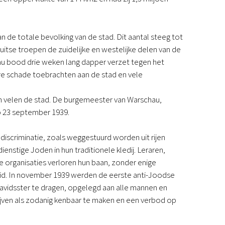
Podcast
Magazine
Digitale nieuwsbrief
e totale bevolking van de stad. Dit aantal steeg tot
Agenda
uitse troepen de zuidelijke en westelijke delen van de
Kinderwerk
au bood drie weken lang dapper verzet tegen het
Jongerenwerk
are schade toebrachten aan de stad en vele
Het Studiehuis (cursus)
Webshop
 velen de stad. De burgemeester van Warschau,
Over ons
p 23 september 1939.
Onze visie
Geschiedenis
discriminatie, zoals weggestuurd worden uit rijen
Actueel
tige Joden in hun traditionele kledij. Leraren,
ANBI
 organisaties verloren hun baan, zonder enige
Veelgestelde vragen
eid. In november 1939 werden de eerste anti-Joodse
Contact
avidsster te dragen, opgelegd aan alle mannen en
Doneren
ijven als zodanig kenbaar te maken en een verbod op