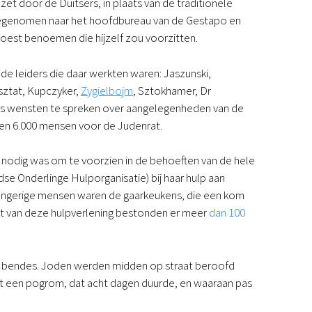
t door de Duitsers, in plaats van de traditionele
genomen naar het hoofdbureau van de Gestapo en
 moest benoemen die hijzelf zou voorzitten.
e leiders die daar werkten waren: Jaszunski,
sztat, Kupczyker,
Zygielbojm
, Sztokhamer, Dr
ers wensten te spreken over aangelegenheden van de
en 6.000 mensen voor de Judenrat.
e nodig was om te voorzien in de behoeften van de hele
e Onderlinge Hulporganisatie) bij haar hulp aan
 hongerige mensen waren de gaarkeukens, die een kom
nt van deze hulpverlening bestonden er meer
dan 100
e bendes. Joden werden midden op straat beroofd
tot een pogrom, dat acht dagen duurde, en waaraan pas