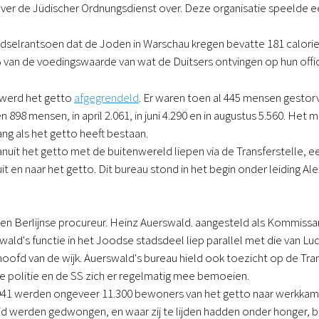
 over de Jüdischer Ordnungsdienst over. Deze organisatie speelde een
edselrantsoen dat de Joden in Warschau kregen bevatte 181 calori
 van de voedingswaarde van wat de Duitsers ontvingen op hun offi
 werd het getto
afgegrendeld
. Er waren toen al 445 mensen gestorv
en 898 mensen, in april 2.061, in juni 4.290 en in augustus 5.560. H
ang als het getto heeft bestaan.
nuit het getto met de buitenwereld liepen via de Transferstelle, ee
t en naar het getto. Dit bureau stond in het begin onder leiding Al
en Berlijnse procureur. Heinz Auerswald. aangesteld als Kommissar
swald's functie in het Joodse stadsdeel liep parallel met die van L
ofd van de wijk. Auerswald's bureau hield ook toezicht op de Tra
de politie en de SS zich er regelmatig mee bemoeien.
941 werden ongeveer 11.300 bewoners van het getto naar werkkampe
d werden gedwongen, en waar zij te lijden hadden onder honger, ba