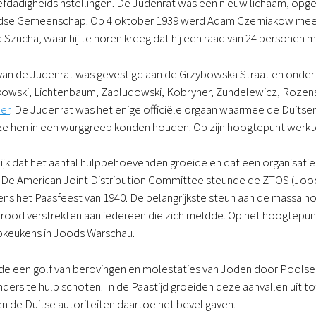
fdadigheidsinstellingen. De Judenrat was een nieuw lichaam, opgeze
dse Gemeenschap. Op 4 oktober 1939 werd Adam Czerniakow mee
ja Szucha, waar hij te horen kreeg dat hij een raad van 24 personen
an de Judenrat was gevestigd aan de Grzybowska Straat en onder d
kowski, Lichtenbaum, Zabludowski, Kobryner, Zundelewicz, Rozen
er
. De Judenrat was het enige officiële orgaan waarmee de Duits
e hen in een wurggreep konden houden. Op zijn hoogtepunt werkt
lijk dat het aantal hulpbehoevenden groeide en dat een organisati
 De American Joint Distribution Committee steunde de ZTOS (Joods
dens het Paasfeest van 1940. De belangrijkste steun aan de massa
brood verstrekten aan iedereen die zich meldde. Op het hoogtepu
epkeukens in Joods Warschau.
gde een golf van berovingen en molestaties van Joden door Pools
ers te hulp schoten. In de Paastijd groeiden deze aanvallen uit 
 de Duitse autoriteiten daartoe het bevel gaven.