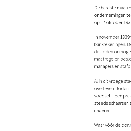
De hardste maatre
ondernemingen te k
op 17 oktober 193
In november 1939 
bankrekeningen. D
de Joden onmogeli
maatregelen beslo
managers en stafpe
Al in dit vroege 
overleven. Joden m
voedsel, - een pra
steeds schaarser,
naderen.
Waar vóór de oorlo