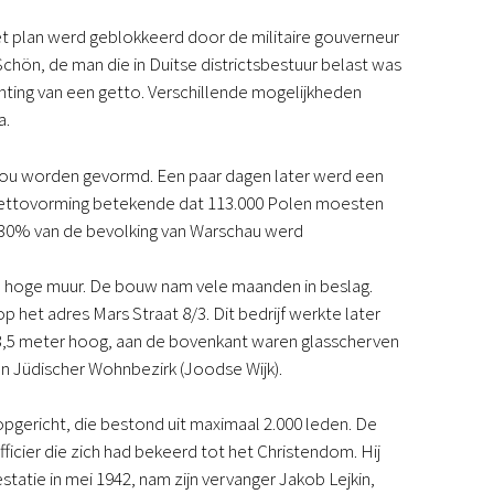
t plan werd geblokkeerd door de militaire gouverneur
hön, de man die in Duitse districtsbestuur belast was
hting van een getto. Verschillende mogelijkheden
a.
zou worden gevormd. Een paar dagen later werd een
gettovorming betekende dat 113.000 Polen moesten
 30% van de bevolking van Warschau werd
hoge muur. De bouw nam vele maanden in beslag.
et adres Mars Straat 8/3. Dit bedrijf werkte later
3,5 meter hoog, aan de bovenkant waren glasscherven
an Jüdischer Wohnbezirk (Joodse Wijk).
pgericht, die bestond uit maximaal 2.000 leden. De
icier die zich had bekeerd tot het Christendom. Hij
tatie in mei 1942, nam zijn vervanger Jakob Lejkin,