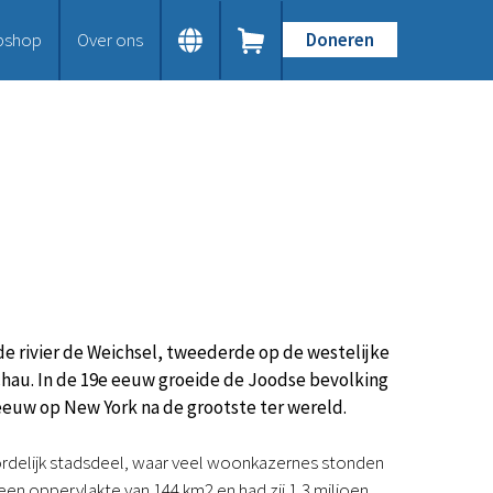
bshop
Over ons
Doneren
Home
Dit doen we
Bijbels op maat
Gods Woord aanbieden
Samenwerken en toerusten
Humanitaire hulp
Onze Bijbeluitgaven
Doe mee
Word vriend
Doneer
 de rivier de Weichsel, tweederde op de westelijke
Bid mee
chau. In de 19e eeuw groeide de Joodse bevolking
Schenkingen en legaten
eeuw op New York na de grootste ter wereld.
Nodig ons uit
Voor jou
rdelijk stadsdeel, waar veel woonkazernes stonden
Kennisbank
n oppervlakte van 144 km2 en had zij 1,3 miljoen