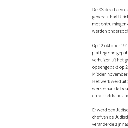
De SS deed een ee
generaal Karl Ulri
met ontruimingen e
werden onderzocht,
Op 12 oktober 194
plattegrond gepub
verhuizen uit het
opeengepakt op 2,
Midden november 1
Het werk werd uitg
werkte aan de bou
en prikkeldraad aa
Er werd een Jüdisc
chef van de Jüdisc
veranderde zijn na