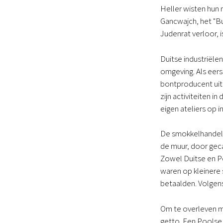
Heller wisten hun 
Gancwajch, het "Bu
Judenrat verloor, 
Duitse industriële
omgeving. Als eers
bontproducent uit 
zijn activiteiten i
eigen ateliers op i
De smokkelhandel 
de muur, door geca
Zowel Duitse en P
waren op kleinere 
betaalden. Volgen
Om te overleven mo
getto. Een Poolse 