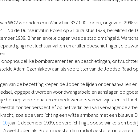
van WO2 woonden er in Warschau 337.000 Joden, ongeveer 29% van d
941. Na de Duitse inval in Polen op 31 augustus 1939, bereikten de D
ptember 1939. Binnen enkele dagen was de stad omsingeld. Warsch
gepaard ging met luchtaanvallen en artilleriebeschietingen, die zw
en.
 onophoudelijke bombardementen en beschietingen, ontvluchtten
, stelde Adam Czerniakow aan als voorzitter van de Joodse Raad o
gen van de bezetting kregen de Joden te lijden onder aanvallen en 
dsel, opgepakt worden voor dwangarbeid en aanslagen op godsdiens
ije beroepsbeoefenaren en medewerkers van welzijns- en culturele
eestal zonder perspectief op het verkrijgen van vervangende arb
kracht, zoals de verplichting een witte armband met een blauwe D
n 10
jaar, 1 december 1939, de verplichting Joodse winkels en bedr
in. Zowel Joden als Polen moesten hun radiotoestellen inleveren.