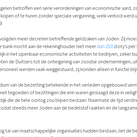
gelen betroffen een serie verordeningen van economische aard, 
open of te huren zonder speciale vergunning, welk verbod werd ui
9.
volgden meer decreten betreffende geldzaken van Joden. Zij moe
e bank mocht aan de rekeninghouder niet meer
dan 250
zloty’s per
jk in het openbaar economische activiteiten te bedrijven, zeker 
ten de Duitsers tot de onteigening van Joodse ondernemingen, ui
rsoneel werden vaak weggestuurd, zij konden alleen in functie blijv
stadium van de bezetting betekende in het verleden opgebouwd v
et tegoeden of bezittingen die erin waren geslaagd deze in veilig
ktijk die de hele oorlog zou blijven bestaan. Naarmate de tijd ver
 zodat steeds meer Joden aan de bedelstaf raakten en de langzam
g tal van maatschappelijke organisaties hadden bestaan, liet de b