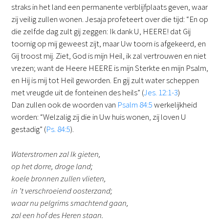
straks in het land een permanente verblijfplaats geven, waar
zij veilig zullen wonen. Jesaja profeteert over die tijd: “En op
die zelfde dag zult gij zeggen: Ik dank U, HEERE! dat Gij
toornig op mij geweest zijt, maar Uw toorn is afgekeerd, en
Gij troost mij. Ziet, God is mijn Heil, ik zal vertrouwen en niet
vrezen; want de Heere HEERE is mijn Sterkte en mijn Psalm,
en Hij is mij tot Heil geworden. En gij zult water scheppen
met vreugde uit de fonteinen des heils” (
Jes. 12:1-3
)
Dan zullen ook de woorden van
Psalm 84:5
werkelijkheid
worden: “Welzalig zij die in Uw huis wonen, zij loven U
gestadig” (
Ps. 84:5
).
Waterstromen zal Ik gieten,
op het dorre, droge land;
koele bronnen zullen vlieten,
in ’t verschroeiend oosterzand;
waar nu pelgrims smachtend gaan,
zal een hof des Heren staan.