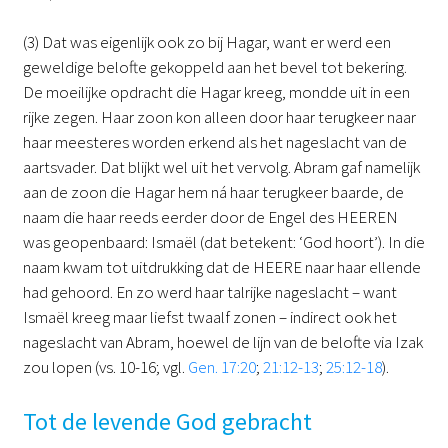
(3) Dat was eigenlijk ook zo bij Hagar, want er werd een
geweldige belofte gekoppeld aan het bevel tot bekering.
De moeilijke opdracht die Hagar kreeg, mondde uit in een
rijke zegen. Haar zoon kon alleen door haar terugkeer naar
haar meesteres worden erkend als het nageslacht van de
aartsvader. Dat blijkt wel uit het vervolg. Abram gaf namelijk
aan de zoon die Hagar hem ná haar terugkeer baarde, de
naam die haar reeds eerder door de Engel des HEEREN
was geopenbaard: Ismaël (dat betekent: ‘God hoort’). In die
naam kwam tot uitdrukking dat de HEERE naar haar ellende
had gehoord. En zo werd haar talrijke nageslacht – want
Ismaël kreeg maar liefst twaalf zonen – indirect ook het
nageslacht van Abram, hoewel de lijn van de belofte via Izak
zou lopen (vs. 10-16; vgl.
Gen. 17:20
;
21:12-13
;
25:12-18
).
Tot de levende God gebracht