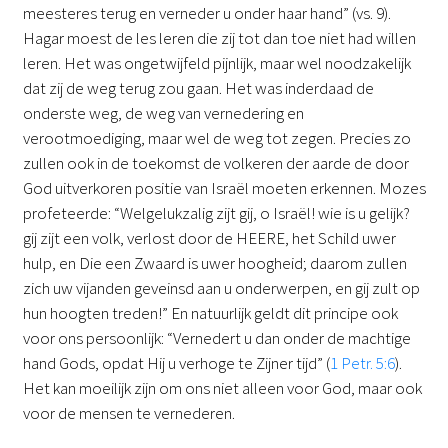
meesteres terug en verneder u onder haar hand” (vs. 9).
Hagar moest de les leren die zij tot dan toe niet had willen
leren. Het was ongetwijfeld pijnlijk, maar wel noodzakelijk
dat zij de weg terug zou gaan. Het was inderdaad de
onderste weg, de weg van vernedering en
verootmoediging, maar wel de weg tot zegen. Precies zo
zullen ook in de toekomst de volkeren der aarde de door
God uitverkoren positie van Israël moeten erkennen. Mozes
profeteerde: “Welgelukzalig zijt gij, o Israël! wie is u gelijk?
gij zijt een volk, verlost door de HEERE, het Schild uwer
hulp, en Die een Zwaard is uwer hoogheid; daarom zullen
zich uw vijanden geveinsd aan u onderwerpen, en gij zult op
hun hoogten treden!” En natuurlijk geldt dit principe ook
voor ons persoonlijk: “Vernedert u dan onder de machtige
hand Gods, opdat Hij u verhoge te Zijner tijd” (
1 Petr. 5:6
).
Het kan moeilijk zijn om ons niet alleen voor God, maar ook
voor de mensen te vernederen.