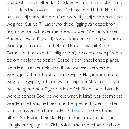
opzoekt in onze ellende. Dat deed Hij al bij de eerste mens
en Hij deed het ook bij Hagar. De Engel des HEEREN trof
haar aan bij een waterbron in de woestijn, bij de bron aan de
weg naar Sur (vs. 7). Later wordt de ligging van deze bron
nog nader omschreven met de woorden: “Zie, hij is tussen
Kades en Bered” (vs. 14). Kades was een pleisterplaats in de
woestijn ten zuiden van het land Kanaän. Vanuit Kades-
Barnea (dat betekent: ‘heilige bron’) trokken de verspieders
op om het land te bezien. Bered is een onbekende plaats,
die alleen hier vermeld wordt. Sur was een versterkte
woestijnstad in het oosten van Egypte. Hagar was dus op
weg naar Egypte, het land waaruit zij door Abram als slavin
was meegenomen. Egypte is in de Schrift een beeld van de
wereld zonder God, de wereld waaruit Israël verlost moest
worden. Het was niet best met hen gesteld, toen zij later
daarheen wensten terug te keren (
Exod. 16:3
). Het was
alleen Gods goedheid dat Hij een einde maakte aan hun
terugkeerpogingen en Zich ook aan hen openbaarde als de