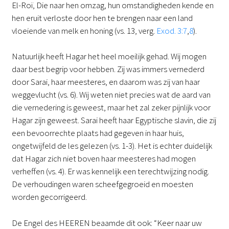
El-Roï, Die naar hen omzag, hun omstandigheden kende en
hen eruit verloste door hen te brengen naar een land
vloeiende van melk en honing (vs. 13, verg.
Exod. 3:7
,
8
).
Natuurlijk heeft Hagar het heel moeilijk gehad. Wij mogen
daar best begrip voor hebben. Zij was immers vernederd
door Sarai, haar meesteres, en daarom was zij van haar
weggevlucht (vs. 6). Wij weten niet precies wat de aard van
die vernedering is geweest, maar het zal zeker pijnlijk voor
Hagar zijn geweest. Sarai heeft haar Egyptische slavin, die zij
een bevoorrechte plaats had gegeven in haar huis,
ongetwijfeld de les gelezen (vs. 1-3). Het is echter duidelijk
dat Hagar zich niet boven haar meesteres had mogen
verheffen (vs. 4). Er was kennelijk een terechtwijzing nodig.
De verhoudingen waren scheefgegroeid en moesten
worden gecorrigeerd.
De Engel des HEEREN beaamde dit ook: “Keer naar uw