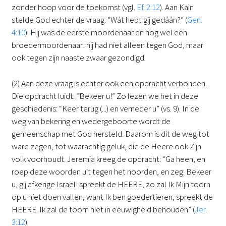
zonder hoop voor de toekomst (vgl.
Ef. 2:12
). Aan Kaïn
stelde God echter de vraag: “Wát hebt gij gedáán?” (
Gen.
4:10
). Hij was de eerste moordenaar en nog wel een
broedermoordenaar: hij had niet alleen tegen God, maar
ook tegen zijn naaste zwaar gezondigd.
(2) Aan deze vraag is echter ook een opdracht verbonden.
Die opdracht luidt: “Bekeer u!” Zo lezen we het in deze
geschiedenis: “Keer terug (...) en verneder u” (vs. 9). In de
weg van bekering en wedergeboorte wordt de
gemeenschap met God hersteld. Daarom is dit de weg tot
ware zegen, tot waarachtig geluk, die de Heere ook Zijn
volk voorhoudt. Jeremia kreeg de opdracht: “Ga heen, en
roep deze woorden uit tegen het noorden, en zeg: Bekeer
u, gij afkerige Israël! spreekt de HEERE, zo zal Ik Mijn toorn
op u niet doen vallen; want Ik ben goedertieren, spreekt de
HEERE. Ik zal de toorn niet in eeuwigheid behouden” (
Jer.
3:12
).