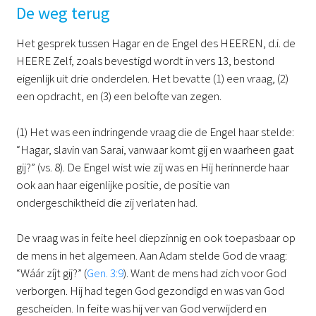
De weg terug
Het gesprek tussen Hagar en de Engel des HEEREN, d.i. de
HEERE Zelf, zoals bevestigd wordt in vers 13, bestond
eigenlijk uit drie onderdelen. Het bevatte (1) een vraag, (2)
een opdracht, en (3) een belofte van zegen.
(1) Het was een indringende vraag die de Engel haar stelde:
“Hagar, slavin van Sarai, vanwaar komt gij en waarheen gaat
gij?” (vs. 8). De Engel wist wie zij was en Hij herinnerde haar
ook aan haar eigenlijke positie, de positie van
ondergeschiktheid die zij verlaten had.
De vraag was in feite heel diepzinnig en ook toepasbaar op
de mens in het algemeen. Aan Adam stelde God de vraag:
“Wáár zíjt gij?” (
Gen. 3:9
). Want de mens had zich voor God
verborgen. Hij had tegen God gezondigd en was van God
gescheiden. In feite was hij ver van God verwijderd en