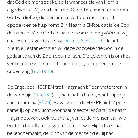
dat God de mens zoekt, zelfs wanneer die van Hem is
afgedwaald. Wij zien hier in het Oude Testament reeds een
God van liefde, die een arm en verloren mensenkind
opzoekt en te hulp komt. Zijn Naam is El-Roï, dat is ‘de God
des aanziens’, de God die naar ons omziet nog vóórdat wij
naar Hem vragen (vs. 13; vgl.
Rom. 5:8
;
Ef. 2:1-10
). In het
Nieuwe Testament zien wij deze opzoekende God in de
gedaante van de Zoon des mensen, Die gekomen is om het
verlorene te zoeken en te behouden, te redden van de
ondergang (
Luc. 19:10
).
De Engel des HEEREN trof Hagar aan bij een waterbron in
de woestijn (
Gen. 16:7
). Hij nam het initiatief, want Hij is rijk
aan erbarming (
Ef. 2:4
). Hagar zocht de HEERE niet. Zij was
namelijk op de vlucht voor haar meesteres Sarai; de naam
Hagar betekent ook ‘vlucht’. Zij verliet de mensen aan wie
God Zijn beloften had gedaan en aan wie Hij Zichzelf had
bekendgemaakt, de kring van de mensen die Hij had