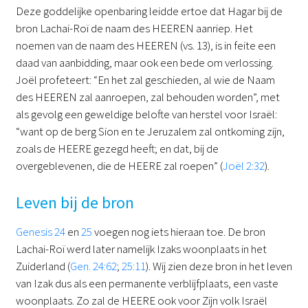
Deze goddelijke openbaring leidde ertoe dat Hagar bij de
bron Lachai-Roï de naam des HEEREN aanriep. Het
noemen van de naam des HEEREN (vs. 13), is in feite een
daad van aanbidding, maar ook een bede om verlossing.
Joël profeteert: “En het zal geschieden, al wie de Naam
des HEEREN zal aanroepen, zal behouden worden”, met
als gevolg een geweldige belofte van herstel voor Israël:
“want op de berg Sion en te Jeruzalem zal ontkoming zijn,
zoals de HEERE gezegd heeft; en dat, bij de
overgeblevenen, die de HEERE zal roepen” (
Joël 2:32
).
Leven bij de bron
Genesis 24
en
25
voegen nog iets hieraan toe. De bron
Lachai-Roï werd later namelijk Izaks woonplaats in het
Zuiderland (
Gen. 24:62
;
25:11
). Wij zien deze bron in het leven
van Izak dus als een permanente verblijfplaats, een vaste
woonplaats. Zo zal de HEERE ook voor Zijn volk Israël