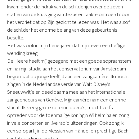
kwam onder de indruk van de schilderijen over de zeven
statiën van de kruisiging van Jezus en raakte ontroerd door
het verdriet dat op Zijn gezicht te lezen was. Het was alsof
de schilder het enorme belang van deze gebeurtenis
besefte.
Het was ook in mijn tienerjaren dat mijn leven een heftige
wending kreeg.
De Heere heeft mij gezegend met een goede sopraanstem
en na mijn studie aan het conservatorium van Amsterdam
begon ik al op jonge leeftijd aan een zangcarrière. Ik mocht
zingen in de Nederlandse versie van Walt Disney’s
Sneeuwwitje en deed daarna mee aan het internationale
zangconcours van Genève. Mijn carrière nam een enorme
vlucht. Ik kreeg grote rollen in opera’s, mocht zelfs
optreden voor de toenmalige koningin Wilhelmina en zong
in vele concerten en live radio uitzendingen. Ook zong ik
een solopartij in de Messiah van Händel en prachtige Bach-
cantates in kerkdiensten.