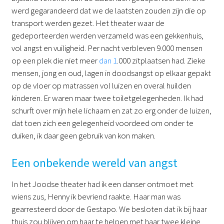
werd gegarandeerd dat we de laatsten zouden zijn die op
transport werden gezet. Het theater waar de
gedeporteerden werden verzameld was een gekkenhuis,
vol angst en vuiligheid. Per nacht verbleven 9.000 mensen
op een plek die niet meer
dan 1
.000 zitplaatsen had. Zieke
mensen, jong en oud, lagen in doodsangst op elkaar gepakt
op de vloer op matrassen vol luizen en overal huilden
kinderen. Er waren maar twee toiletgelegenheden. Ik had
schurft over mijn hele lichaam en zat zo erg onder de luizen,
dat toen zich een gelegenheid voordeed om onder te
duiken, ik daar geen gebruik van kon maken.
Een onbekende wereld van angst
In het Joodse theater had ik een danser ontmoet met
wiens zus, Henny ik bevriend raakte. Haar man was
gearresteerd door de Gestapo. We besloten dat ik bij haar
thuis zou blijven om haar te helpen met haar twee kleine