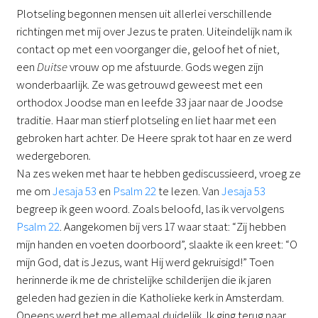
Plotseling begonnen mensen uit allerlei verschillende
richtingen met mij over Jezus te praten. Uiteindelijk nam ik
contact op met een voorganger die, geloof het of niet,
een
Duitse
vrouw op me afstuurde. Gods wegen zijn
wonderbaarlijk. Ze was getrouwd geweest met een
orthodox Joodse man en leefde 33 jaar naar de Joodse
traditie. Haar man stierf plotseling en liet haar met een
gebroken hart achter. De Heere sprak tot haar en ze werd
wedergeboren
.
Na zes weken met haar te hebben gediscussieerd, vroeg ze
me om
Jesaja 53
en
Psalm 22
te lezen. Van
Jesaja 53
begreep ik geen woord. Zoals beloofd, las ik vervolgens
Psalm 22
. Aangekomen bij vers 17 waar staat: “Zij hebben
mijn handen en voeten doorboord”, slaakte ik een kreet: “O
mijn God, dat is Jezus, want Hij werd gekruisigd!” Toen
herinnerde ik me de christelijke schilderijen die ik jaren
geleden had gezien in die Katholieke kerk in Amsterdam.
Opeens werd het me allemaal duidelijk. Ik ging terug naar