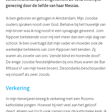
genezing door de liefde van haar Messias.
Ik ben geboren en getogen in Amsterdam. Mijn Joodse
ouders spraken nooit over God. Behalve bij het huwelijk van
mijn broer was ik nog nooit in een synagoge geweest. Jom
Kippoer betekende voor mij niet meer dan een vrije dag van
school. Ik ben overtuigd dat mijn vader en moeder ook de
werkelijke betekenis van Jom Kippoer niet kenden. Zij
waren als zovele van ons ‘ziende blind en horende doof’.
De enige Joodse feestelijkheden bij ons thuis waren de Bar
Mitswa's
1
van mijn twee broers. Desondanks beschouwden
wij onszelf als zeer Joods.
Verkering
In mijn tienerjaren kreeg ik verkering met een Rooms-
katholieke jongen. Hoewel hij niet veel aan het geloof
deed, gingen we toch vaak samen naar de katholieke kerk. Ik