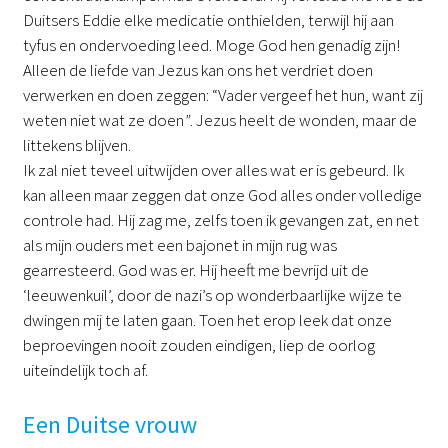
Duitsers Eddie elke medicatie onthielden, terwijl hij aan
tyfus en ondervoeding leed. Moge God hen genadig zijn!
Alleen de liefde van Jezus kan ons het verdriet doen
verwerken en doen zeggen: “Vader vergeef het hun, want zij
weten niet wat ze doen
”
. Jezus heelt de wonden, maar de
littekens blijven.
Ik zal niet teveel uitwijden over alles wat er is gebeurd. Ik
kan alleen maar zeggen dat onze God alles onder volledige
controle had. Hij zag me, zelfs toen ik gevangen zat, en net
als mijn ouders met een bajonet in mijn rug was
gearresteerd. God was er. Hij heeft me bevrijd uit de
‘leeuwenkuil’, door de nazi’s op wonderbaarlijke wijze te
dwingen mij te laten gaan. Toen het erop leek dat onze
beproevingen nooit zouden eindigen, liep de oorlog
uiteindelijk toch af.
Een Duitse vrouw