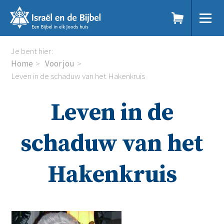
Sla
links
over
Spring
Home
Je bent hier:
naar
Dit doen we
Home
Voor jou
de
Doe mee
Leven in de schaduw van het Hakenkruis
inhoud
Voor jou
Spring
Kennisbank
Leven in de
naar
Podcast
de
Magazine
navigatie
Digitale nieuwsbrief
schaduw van het
Agenda
Kinderwerk
Hakenkruis
Jongerenwerk
Het Studiehuis (cursus)
Webshop
Over ons