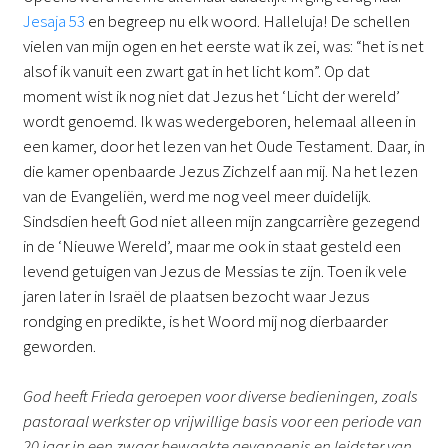
Jesaja 53
en begreep nu elk woord. Halleluja! De schellen
vielen van mijn ogen en het eerste wat ik zei, was: “het is net
alsof ik vanuit een zwart gat in het licht kom”. Op dat
moment wist ik nog niet dat Jezus het ‘Licht der wereld’
wordt genoemd. Ik was wedergeboren, helemaal alleen in
een kamer, door het lezen van het Oude Testament. Daar, in
die kamer openbaarde Jezus Zichzelf aan mij. Na het lezen
van de Evangeliën, werd me nog veel meer duidelijk.
Sindsdien heeft God niet alleen mijn zangcarrière gezegend
in de ‘Nieuwe Wereld’, maar me ook in staat gesteld een
levend getuigen van Jezus de Messias te zijn. Toen ik vele
jaren later in Israël de plaatsen bezocht waar Jezus
rondging en predikte, is het Woord mij nog dierbaarder
geworden.
God heeft Frieda geroepen voor diverse bedieningen, zoals
pastoraal werkster op vrijwillige basis voor een periode van
20 jaar in een zwaar bewaakte gevangenis en leidster van