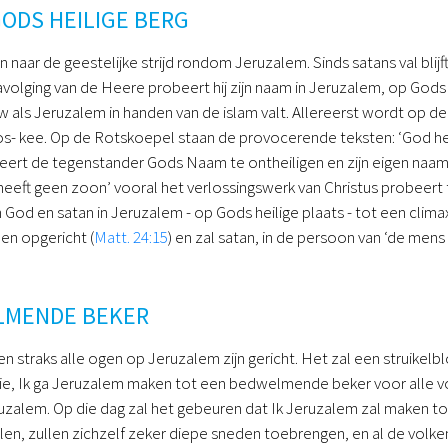
GODS HEILIGE BERG
naar de geestelijke strijd rondom Jeruzalem. Sinds satans val blijf
 navolging van de Heere probeert hij zijn naam in Jeruzalem, op Gods
 als Jeruzalem in handen van de islam valt. Allereerst wordt op 
s- kee. Op de Rotskoepel staan de provocerende teksten: ‘God heeft
beert de tegenstander Gods Naam te ontheiligen en zijn eigen naam 
eeft geen zoon’ vooral het verlossingswerk van Christus probeert t
en God en satan in Jeruzalem - op Gods heilige plaats - tot een clim
en opgericht (
Matt. 24:15
) en zal satan, in de persoon van ‘de mens
LMENDE BEKER
en straks alle ogen op Jeruzalem zijn gericht. Het zal een struikel
ie, Ik ga Jeruzalem maken tot een bedwelmende beker voor alle vo
zalem. Op die dag zal het gebeuren dat Ik Jeruzalem zal maken tot e
llen, zullen zichzelf zeker diepe sneden toebrengen, en al de volk