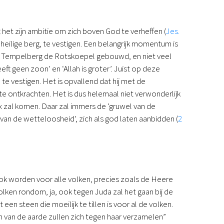
t het zijn ambitie om zich boven God te verheffen (
Jes.
 heilige berg, te vestigen. Een belangrijk momentum is
de Tempelberg de Rotskoepel gebouwd, en niet veel
 geen zoon’ en ‘Allah is groter’. Juist op deze
te vestigen. Het is opvallend dat hij met de
e ontkrachten. Het is dus helemaal niet verwonderlijk
ax zal komen. Daar zal immers de ‘gruwel van de
 van de wetteloosheid’, zich als god laten aanbidden (
2
blok worden voor alle volken, precies zoals de Heere
lken rondom, ja, ook tegen Juda zal het gaan bij de
en steen die moeilijk te tillen is voor al de volken.
en van de aarde zullen zich tegen haar verzamelen”