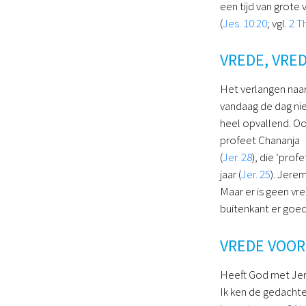
een tijd van grote 
(
Jes. 10:20
; vgl.
2 T
VREDE, VRE
Het verlangen naar
vandaag de dag nie
heel opvallend. O
profeet Chananja
(
Jer. 28
), die ‘pro
jaar (
Jer. 25
). Jere
Maar er is geen vre
buitenkant er goed 
VREDE VOO
Heeft God met Jer
Ik ken de gedachte