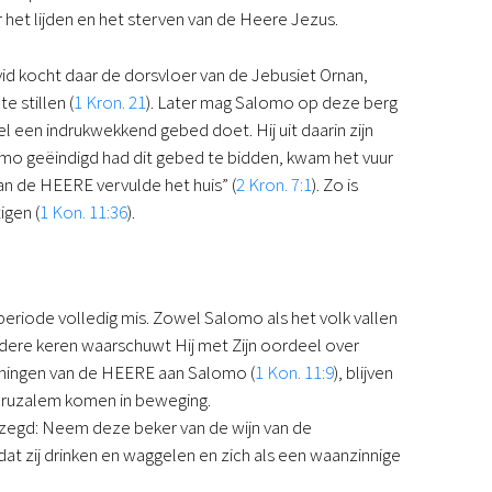
r het lijden en het sterven van de Heere Jezus.
d kocht daar de dorsvloer van de Jebusiet Ornan,
 stillen (
1 Kron. 21
). Later mag Salomo op deze berg
el een indrukwekkend gebed doet. Hij uit daarin zijn
mo geëindigd had dit gebed te bidden, kwam het vuur
van de HEERE vervulde het huis” (
2 Kron. 7:1
). Zo is
igen (
1 Kon. 11:36
).
riode volledig mis. Zowel Salomo als het volk vallen
rdere keren waarschuwt Hij met Zijn oordeel over
ijningen van de HEERE aan Salomo (
1 Kon. 11:9
), blijven
eruzalem komen in beweging.
gezegd: Neem deze beker van de wijn van de
odat zij drinken en waggelen en zich als een waanzinnige