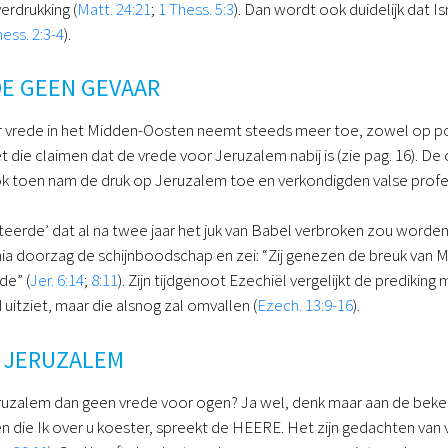
verdrukking (
Matt. 24:21
;
1 Thess. 5:3
). Dan wordt ook duidelijk dat 
hess. 2:3-4
).
DE GEEN GEVAAR
 vrede in het Midden-Oosten neemt steeds meer toe, zowel op politi
t die claimen dat de vrede voor Jeruzalem nabij is (zie pag. 16). De
ok toen nam de druk op Jeruzalem toe en verkondigden valse prof
feteerde’ dat al na twee jaar het juk van Babel verbroken zou word
mia doorzag de schijnboodschap en zei: “Zij genezen de breuk van Mi
de” (
Jer. 6:14
;
8:11
). Zijn tijdgenoot Ezechiël vergelijkt de prediki
uitziet, maar die alsnog zal omvallen (
Ezech. 13:9-16
).
R JERUZALEM
uzalem dan geen vrede voor ogen? Ja wel, denk maar aan de bekend
n die Ik over u koester, spreekt de HEERE. Het zijn gedachten van