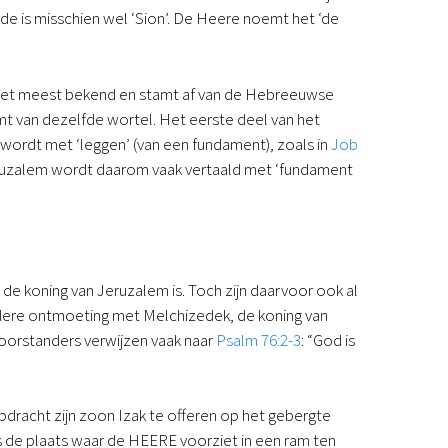
de is misschien wel ‘Sion’. De Heere noemt het ‘de
Podcast
Magazine
Digitale nieuwsbrief
 het meest bekend en stamt af van de Hebreeuwse
Agenda
mt van dezelfde wortel. Het eerste deel van het
Kinderwerk
ordt met ‘leggen’ (van een fundament), zoals in
Job
Jongerenwerk
Jeruzalem wordt daarom vaak vertaald met ‘fundament
Het Studiehuis (cursus)
Webshop
Over ons
Onze visie
Geschiedenis
e koning van Jeruzalem is. Toch zijn daarvoor ook al
Actueel
ere ontmoeting met Melchizedek, de koning van
ANBI
Voorstanders verwijzen vaak naar
Psalm 76:2-3
: “God is
Veelgestelde vragen
Contact
Doneren
opdracht zijn zoon Izak te offeren op het gebergte
 de plaats waar de HEERE voorziet in een ram ten