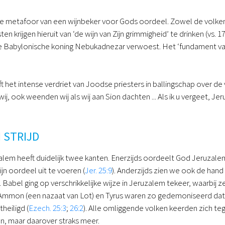
de metafoor van een wijnbeker voor Gods oordeel. Zowel de volke
en krijgen hieruit van ‘de wijn van Zijn grimmigheid’ te drinken (vs. 17
 Babylonische koning Nebukadnezar verwoest. Het ‘fundament van 
ft het intense verdriet van Joodse priesters in ballingschap over de
ij, ook weenden wij als wij aan Sion dachten ... Als ik u vergeet, J
 STRIJD
alem heeft duidelijk twee kanten. Enerzijds oordeelt God Jeruzale
jn oordeel uit te voeren (
Jer. 25:9
). Anderzijds zien we ook de hand 
 Babel ging op verschrikkelijke wijze in Jeruzalem tekeer, waarbij ze
 Ammon (een nazaat van Lot) en Tyrus waren zo gedemoniseerd da
heiligd (
Ezech. 25:3
;
26:2
). Alle omliggende volken keerden zich teg
n, maar daarover straks meer.