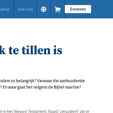
bshop
Over ons
Doneren
Home
Dit doen we
Bijbels op maat
Gods Woord aanbieden
 te tillen is
Samenwerken en toerusten
Humanitaire hulp
Onze Bijbeluitgaven
Doe mee
Word vriend
Doneer
eruzalem zo belangrijk? Vanwaar die aanhoudende
Bid mee
? En waar gaat het volgens de Bijbel naartoe?
Schenkingen en legaten
Nodig ons uit
Voor jou
r in het Nieuwe Testament. Naast ‘Jeruzalem’ zijn er
Kennisbank