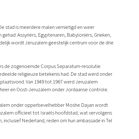
De stad is meerdere malen vernietigd en weer
had: Assyriërs, Egyptenaren, Babyloniërs, Grieken,
ndelijk wordt Jeruzalem geestelijk centrum voor de drie
aties de zogenoemde Corpus Separatum-resolutie
deelde religieuze betekenis had. De stad werd onder
r plaatsvond. Van 1949 tot 1967 werd Jeruzalem
beheer en Oost-Jeruzalem onder Jordaanse controle.
eruzalem onder opperbevelhebber Moshe Dayan wordt
zalem officieel tot Israëls hoofdstad, wat vervolgens
n, inclusief Nederland, reden om hun ambassade in Tel