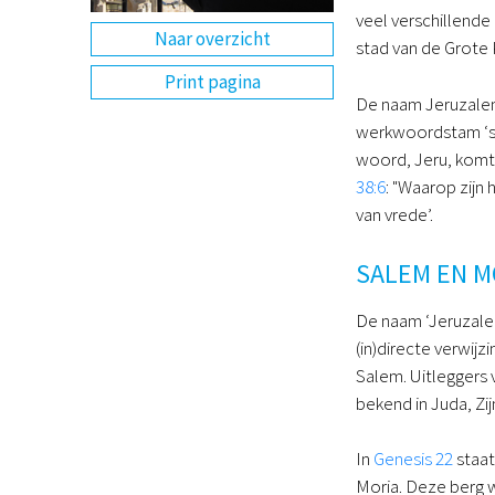
veel verschillende
Naar overzicht
stad van de Grote 
Print pagina
De naam Jeruzalem
werkwoordstam ‘sja
woord, Jeru, komt
38:6
: "Waarop zijn
van vrede’.
SALEM EN M
De naam ‘Jeruzale
(in)directe verwijz
Salem. Uitleggers 
bekend in Juda, Zijn
In
Genesis 22
staat
Moria. Deze berg w