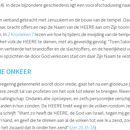
-14). In deze bijzondere geschiedenis ligt een voorafschaduwing naa
in verband gebracht met Jeruzalem en de bouw van de tempel. Davi
ar, bracht offers en riep de Naam van de HEERE aan om Zijn toorn te
. In
2 Kronieken 7
lezen we hoe hij tijdens de inwijding van de temp
het volk de HEERE te dienen, met als geweldig gevolg: “Toen Salo
en verteerde het brandoffer en de slachtoffers, en de heerlijkheid 
lei opzichten de door God verkozen stad om daar Zijn Naam te vest
HE OMKEER
gering gekenmerkt wordt door vrede, gaat het na een glorieuze pe
eere zendt tal van profeten om het volk tot inkeer te brengen. Mee
allingschap. Ondanks alle oproepen, en zelfs persoonlijke versch
lharden in hun zonden. De HEERE trekt weg en de volken rondom J
 schrijft: “Want zo heeft de HEERE, de God van Israël, tegen mij 
n hand, en geef die te drinken aan al de volken tot wie Ik u zend, z
het zwaard dat Ik onder hen zend” (
Jer. 25:15-16
).