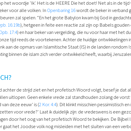
 op het woordje ‘Ik’. Het is de HEERE Die het doet! Net als in de 
er voor alle volken. In
Openbaring 16
wordt de beker in verband 
ebeuren zal spelen. “En het grote Babylon kwam bij God in gedachteni
pb. 16:19b
), hetgeen in feite een reactie zal zijn op Babels gouden
Opb. 17:4
) en haar beker van vergelding, die nu voor haar met het 
 onze tijd reeds de voortekenen. Achter de huidige ontwikkelingen 
nk aan de opmars van Islamitische Staat (IS) in de landen rondom Is
ting binnen de islam zich verder ontwikkeld heeft, waarbij Jeruzale
SCH?
d achter de strijd ziet en het profetisch Woord volgt, besef je dat 
llen uitlopen. Geen enkele vrede zal standhouden zolang de vorst v
 van deze eeuw’ is (
2 Kor. 4:4
). Dit klinkt misschien pessimistisch en
zetten voor vrede?’ Laat ik duidelijk zijn: de vredeswens is een gez
ngen door het oog van het profetisch Woord te bekijken. De Bijbel 
 gaat het Joodse volk nog misleiden met het sluiten van een verb