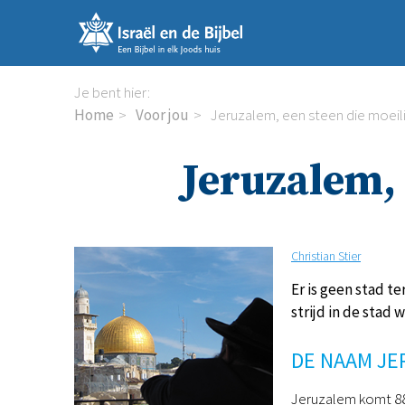
Sla
links
over
Spring
Je bent hier:
naar
Home
Voor jou
Jeruzalem, een steen die moeilijk
de
inhoud
Jeruzalem, e
Spring
naar
de
navigatie
Christian Stier
Er is geen stad t
strijd in de stad
DE NAAM J
Jeruzalem komt 881