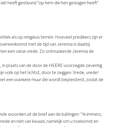
Israël heeft gesteund “op hem die hen geslagen heeft”
ek als op religieus terrein. Hoeveel predikers zijn er
 overeenkomst met de tijd van Jeremia is daarbij
eten een valse vrede. Zo ontmaskerde Jeremia de
en, in plaats van de door de HEERE voorzegde zeventig
jn volk op het lichtst, door te zeggen: Vrede, vrede!
ng met een wankele muur die wordt bepleisterd, zodat de
e woorden uit de brief aan de ballingen: “Ik immers,
 vrede en niet van kwaad, namelijk om u toekomst en