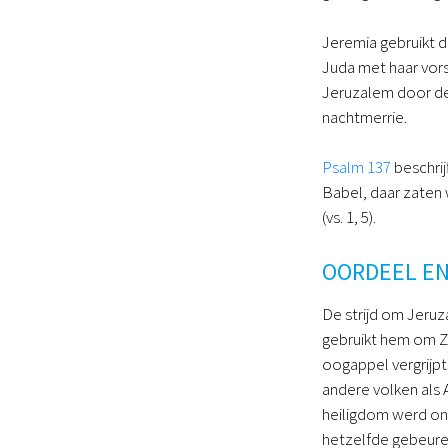
Jeremia gebruikt 
Juda met haar vorst
Jeruzalem door de
nachtmerrie.
Psalm 137
beschrij
Babel, daar zaten w
(vs. 1, 5).
OORDEEL EN
De strijd om Jeruz
gebruikt hem om Zi
oogappel vergrijpt.
andere volken als
heiligdom werd ont
hetzelfde gebeure