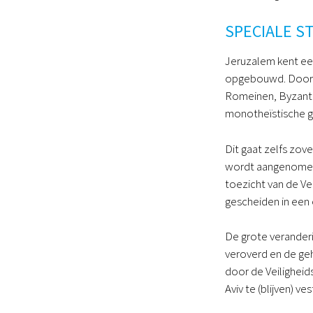
SPECIALE S
Jeruzalem kent ee
opgebouwd. Door d
Romeinen, Byzantij
monotheïstische g
Dit gaat zelfs zo
wordt aangenomen.
toezicht van de Ve
gescheiden in een
De grote verander
veroverd en de geh
door de Veiligheid
Aviv te (blijven) ve