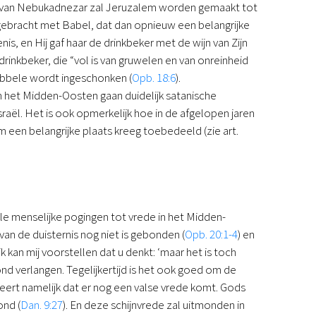
tijd van Nebukadnezar zal Jeruzalem worden gemaakt tot
gebracht met Babel, dat dan opnieuw een belangrijke
s, en Hij gaf haar de drinkbeker met de wijn van Zijn
 drinkbeker, die “vol is van gruwelen en van onreinheid
dubbele wordt ingeschonken (
Opb. 18:6
).
in het Midden-Oosten gaan duidelijk satanische
raël. Het is ook opmerkelijk hoe in de afgelopen jaren
m een belangrijke plaats kreeg toebedeeld (zie art.
alle menselijke pogingen tot vrede in het Midden-
an de duisternis nog niet is gebonden (
Opb. 20:1-4
) en
 ik kan mij voorstellen dat u denkt: ‘maar het is toch
ond verlangen. Tegelijkertijd is het ook goed om de
leert namelijk dat er nog een valse vrede komt. Gods
ond (
Dan. 9:27
). En deze schijnvrede zal uitmonden in