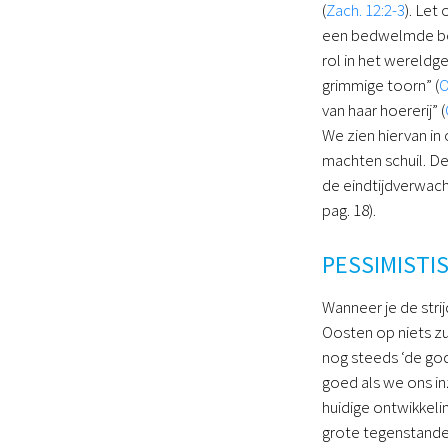
(
Zach. 12:2-3
). Let
een bedwelmde bek
rol in het wereldg
grimmige toorn” (
O
van haar hoererij” (
We zien hiervan in
machten schuil. De
de eindtijdverwach
pag. 18).
PESSIMISTI
Wanneer je de strij
Oosten op niets zu
nog steeds ‘de god
goed als we ons in
huidige ontwikkeli
grote tegenstander