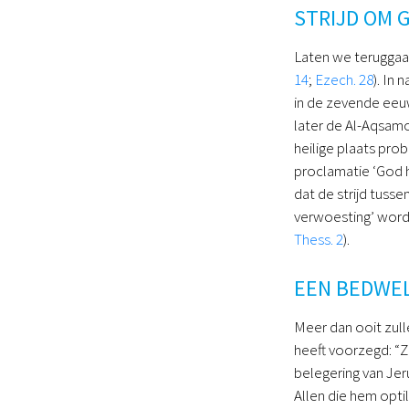
STRIJD OM 
Laten we teruggaan 
14
;
Ezech. 28
). In
in de zevende eeuw
later de Al-Aqsamo
heilige plaats pro
proclamatie ‘God h
dat de strijd tuss
verwoesting’ word
Thess. 2
).
EEN BEDWE
Meer dan ooit zull
heeft voorzegd: “Z
belegering van Jeru
Allen die hem opti