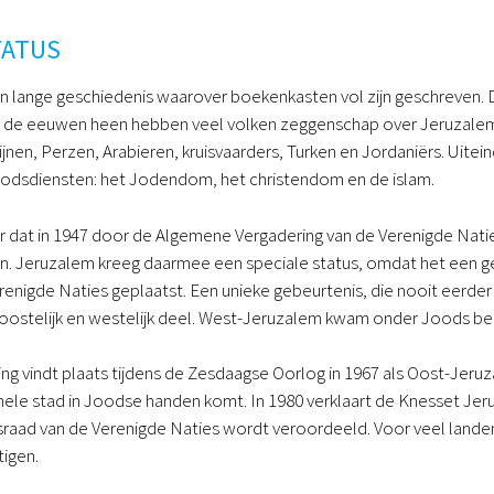
TATUS
n lange geschiedenis waarover boekenkasten vol zijn geschreven. 
e eeuwen heen hebben veel volken zeggenschap over Jeruzalem ge
nen, Perzen, Arabieren, kruisvaarders, Turken en Jordaniërs. Uitei
odsdiensten: het Jodendom, het christendom en de islam.
ver dat in 1947 door de Algemene Vergadering van de Verenigde N
 Jeruzalem kreeg daarmee een speciale status, omdat het een ge
renigde Naties geplaatst. Een unieke gebeurtenis, die nooit eerde
 oostelijk en westelijk deel. West-Jeruzalem kwam onder Joods 
ing vindt plaats tijdens de Zesdaagse Oorlog in 1967 als Oost-J
ele stad in Joodse handen komt. In 1980 verklaart de Knesset Jeru
sraad van de Verenigde Naties wordt veroordeeld. Voor veel lande
stigen.