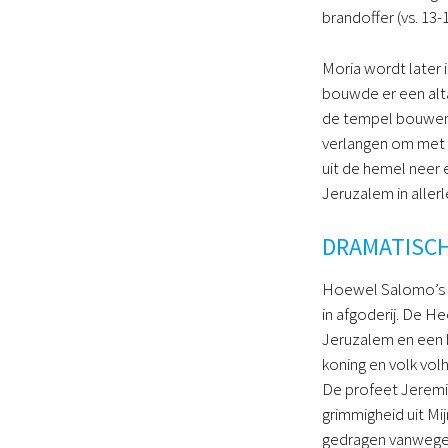
brandoffer (vs. 13
Moria wordt later 
bouwde er een alta
de tempel bouwen
verlangen om met 
uit de hemel neer 
Jeruzalem in aller
DRAMATISC
Hoewel Salomo’s re
in afgoderij. De H
Jeruzalem en een b
koning en volk vo
De profeet Jeremia
grimmigheid uit Mij
gedragen vanwege 