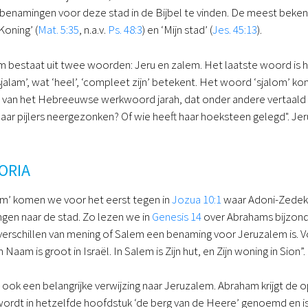
 benamingen voor deze stad in de Bijbel te vinden. De meest beken
Koning’ (
Mat. 5:35
, n.a.v.
Ps. 48:3
) en ‘Mijn stad’ (
Jes. 45:13
).
 bestaat uit twee woorden: Jeru en zalem. Het laatste woord is
lam’, wat ‘heel’, ‘compleet zijn’ betekent. Het woord ‘sjalom’ ko
 van het Hebreeuwse werkwoord jarah, dat onder andere vertaald w
 haar pijlers neergezonken? Of wie heeft haar hoeksteen gelegd". 
ORIA
m’ komen we voor het eerst tegen in
Jozua 10:1
waar Adoni-Zedek d
ingen naar de stad. Zo lezen we in
Genesis 14
over Abrahams bijzond
verschillen van mening of Salem een benaming voor Jeruzalem is. 
 Naam is groot in Israël. In Salem is Zijn hut, en Zijn woning in Sion”.
 ook een belangrijke verwijzing naar Jeruzalem. Abraham krijgt de 
ordt in hetzelfde hoofdstuk ‘de berg van de Heere’ genoemd en is