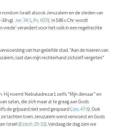
n rondom Israël alsook Jeruzalem en de steden van
-38 vgl.
Jer. 34:1
;
Ps. 60:5
). In 586 v.Chr. wordt
vrede’ verandert voor het volk in een regelrechte
 verwoesting van hun geliefde stad. “Aan de rivieren van
eruzalem, laat dan mijn rechterhand zichzelf vergeten”
m. Hij noemt Nebukadrezar1 zelfs “Mijn dienaar” en
van satan, die zich maar al te graag aan Gods
lfs de grijsaard niet werd gespaard (
Jes. 47:6
). Ook
t ze lachten toen Jeruzalem werd verwoest en Gods
en Israël (
Ezech. 25-32
). Vandaag de dag zien we