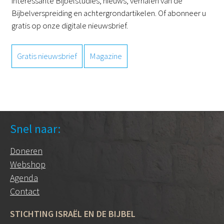
interessante Bijbelstudies, nieuws, verhalen van de
Bijbelverspreiding en achtergrondartikelen. Of abonneer u
gratis op onze digitale nieuwsbrief.
Gratis nieuwsbrief
Magazine
Snel naar:
Doneren
Webshop
Agenda
Contact
STICHTING ISRAËL EN DE BIJBEL