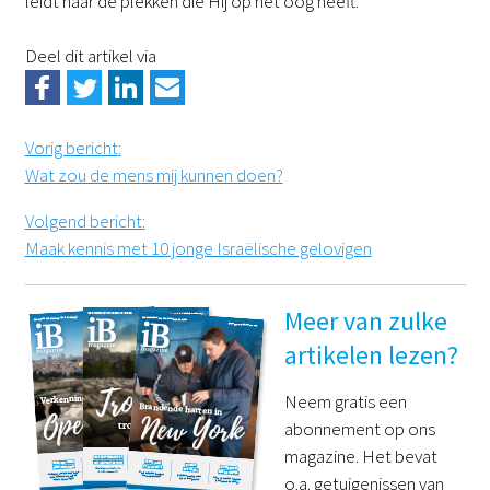
leidt naar de plekken die Hij op het oog heeft.
Deel dit artikel via
Vorig bericht
:
Wat zou de mens mij kunnen doen?
Volgend bericht
:
Maak kennis met 10 jonge Israëlische gelovigen
Meer van zulke
artikelen lezen?
Neem gratis een
abonnement op ons
magazine. Het bevat
o.a. getuigenissen van