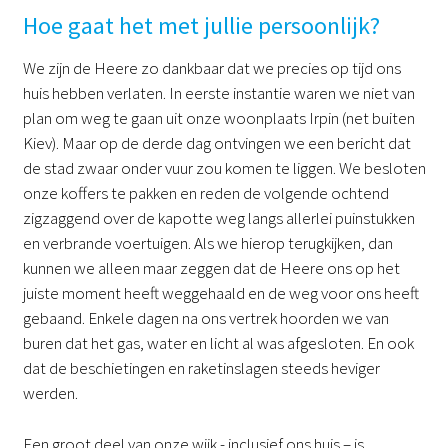
Hoe gaat het met jullie persoonlijk?
We zijn de Heere zo dankbaar dat we precies op tijd ons
huis hebben verlaten. In eerste instantie waren we niet van
plan om weg te gaan uit onze woonplaats Irpin (net buiten
Kiev). Maar op de derde dag ontvingen we een bericht dat
de stad zwaar onder vuur zou komen te liggen. We besloten
onze koffers te pakken en reden de volgende ochtend
zigzaggend over de kapotte weg langs allerlei puinstukken
en verbrande voertuigen. Als we hierop terugkijken, dan
kunnen we alleen maar zeggen dat de Heere ons op het
juiste moment heeft weggehaald en de weg voor ons heeft
gebaand. Enkele dagen na ons vertrek hoorden we van
buren dat het gas, water en licht al was afgesloten. En ook
dat de beschietingen en raketinslagen steeds heviger
werden.
Een groot deel van onze wijk - inclusief ons huis – is