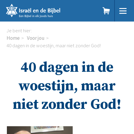
Sla
links
over
Spring
Home
Je bent hier:
naar
Dit doen we
Home
Voor jou
de
Doe mee
40 dagen in de woestijn, maar niet zonder God!
inhoud
Voor jou
Spring
Kennisbank
40 dagen in de
naar
Podcast
de
Magazine
navigatie
Digitale nieuwsbrief
woestijn, maar
Agenda
Kinderwerk
niet zonder God!
Jongerenwerk
Het Studiehuis (cursus)
Webshop
Over ons