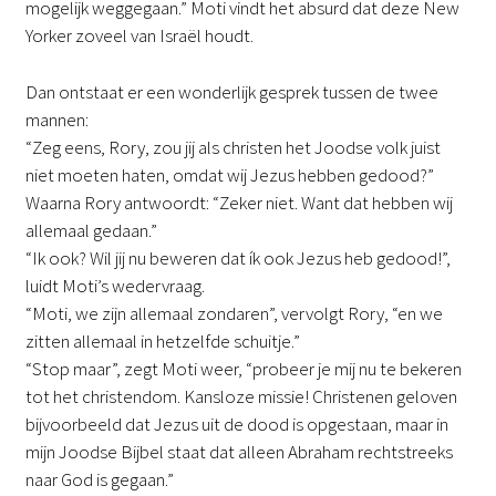
mogelijk weggegaan.” Moti vindt het absurd dat deze New
Yorker zoveel van Israël houdt.
Dan ontstaat er een wonderlijk gesprek tussen de twee
mannen:
“Zeg eens, Rory, zou jij als christen het Joodse volk juist
niet moeten haten, omdat wij Jezus hebben gedood?”
Waarna Rory antwoordt: “Zeker niet. Want dat hebben wij
allemaal gedaan.”
“Ik ook? Wil jij nu beweren dat ík ook Jezus heb gedood!”,
luidt Moti’s wedervraag.
“Moti, we zijn allemaal zondaren”, vervolgt Rory, “en we
zitten allemaal in hetzelfde schuitje.”
“Stop maar”, zegt Moti weer, “probeer je mij nu te bekeren
tot het christendom. Kansloze missie! Christenen geloven
bijvoorbeeld dat Jezus uit de dood is opgestaan, maar in
mijn Joodse Bijbel staat dat alleen Abraham rechtstreeks
naar God is gegaan.”