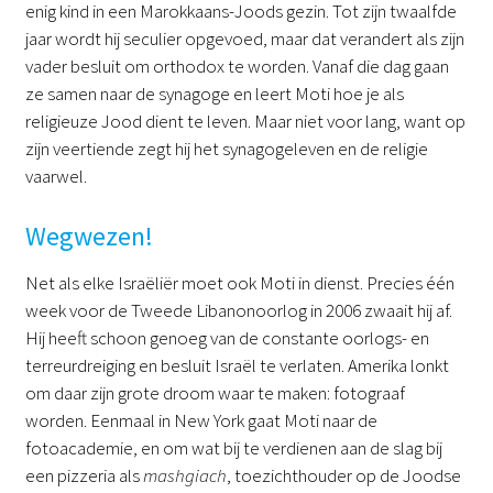
enig kind in een Marokkaans-Joods gezin. Tot zijn twaalfde
jaar wordt hij seculier opgevoed, maar dat verandert als zijn
vader besluit om orthodox te worden. Vanaf die dag gaan
ze samen naar de synagoge en leert Moti hoe je als
religieuze Jood dient te leven. Maar niet voor lang, want op
zijn veertiende zegt hij het synagogeleven en de religie
vaarwel.
Wegwezen!
Net als elke Israëliër moet ook Moti in dienst. Precies één
week voor de Tweede Libanonoorlog in 2006 zwaait hij af.
Hij heeft schoon genoeg van de constante oorlogs- en
terreurdreiging en besluit Israël te verlaten. Amerika lonkt
om daar zijn grote droom waar te maken: fotograaf
worden. Eenmaal in New York gaat Moti naar de
fotoacademie, en om wat bij te verdienen aan de slag bij
een pizzeria als
mashgiach
, toezichthouder op de Joodse