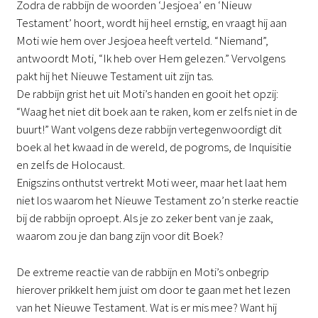
Zodra de rabbijn de woorden ‘Jesjoea’ en ‘Nieuw
Testament’ hoort, wordt hij heel ernstig, en vraagt hij aan
Moti wie hem over Jesjoea heeft verteld. “Niemand”,
antwoordt Moti, “Ik heb over Hem gelezen.” Vervolgens
pakt hij het Nieuwe Testament uit zijn tas.
De rabbijn grist het uit Moti’s handen en gooit het opzij:
“Waag het niet dit boek aan te raken, kom er zelfs niet in de
buurt!” Want volgens deze rabbijn vertegenwoordigt dit
boek al het kwaad in de wereld, de pogroms, de Inquisitie
en zelfs de Holocaust.
Enigszins onthutst vertrekt Moti weer, maar het laat hem
niet los waarom het Nieuwe Testament zo’n sterke reactie
bij de rabbijn oproept. Als je zo zeker bent van je zaak,
waarom zou je dan bang zijn voor dit Boek?
De extreme reactie van de rabbijn en Moti’s onbegrip
hierover prikkelt hem juist om door te gaan met het lezen
van het Nieuwe Testament. Wat is er mis mee? Want hij