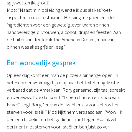
spijswetten (kasjroet).
Moti: “Naast mijn opleiding werkte ik dus als kasjroet-
inspecteur in een restaurant. Het ging me goed en alle
ingrediënten voor een geweldig leven waren binnen
handbereik: geld, vrouwen, alcohol, drugs en feesten. Aan
de buitenkant leefde ik The American Dream, maar van
binnen was alles grijs en leeg.”
Een wonderlijk gesprek
Op een dag komt een man de pizzeria binnengelopen. In
het Hebreeuws vraagt hij of hij naar het toilet mag. Moti is
verbaasd dat de Amerikaan, Rory genaamd, zijn taal spreekt
en benieuwd hoe dat komt. “Ik ben christen en ik hou van
Israël”, zegt Rory, “en van de Israëliërs. Ik zou zelfs willen
sterven voor Israël.” Moti kijkt hem verbaasd aan: “Wow! Ik
ben een Israëliër en heb gediend in het leger. Maar ik wil
pertinent níet sterven voor Israël en ben juist zo ver