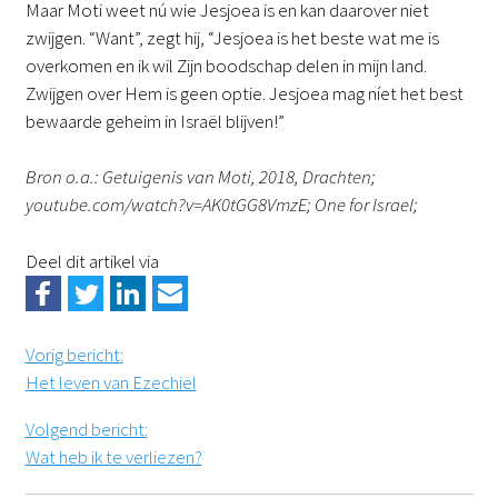
Maar Moti weet nú wie Jesjoea is en kan daarover niet
zwijgen. “Want”, zegt hij, “Jesjoea is het beste wat me is
overkomen en ik wil Zijn boodschap delen in mijn land.
Zwijgen over Hem is geen optie. Jesjoea mag níet het best
bewaarde geheim in Israël blijven!”
Bron o.a.: Getuigenis van Moti, 2018, Drachten;
youtube.com/watch?v=AK0tGG8VmzE; One for Israel;
Deel dit artikel via
Vorig bericht
:
Het leven van Ezechiël
Volgend bericht
:
Wat heb ik te verliezen?