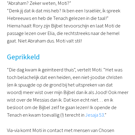
“Abraham? Zeker weten, Moti?”
“Denk jij dat ik dat mis heb? Ik ben een Israëliër, ík spreek
Hebreeuws en heb de Tenach gelezen in die taal!”
Hierna haalt Rory zijn Bijbel tevoorschijn en laat Moti de
passage lezen over Elia, die rechtstreeks naar de hemel
gaat. Niet Abraham dus. Moti valt stil!
Geprikkeld
“Die dag kwam ik geïrriteerd thuis”, vertelt Moti. “Het was
toch belachelijk dat een heiden, een niet-joodse christen
(en ik spuugde op de grond bij het uitspreken van dat
woord) meer wist over mijn Bijbel dan ik als Jood! Ook meer
wist over de Messias dan ik. Dat kon echt niet… en ik
besloot om de Bijbel zelf te gaan lezen! Ik opende de
Tenach en kwam toevallig (!) terecht in
Jesaja 53
.”
Via-via komt Moti in contact met mensen van Chosen