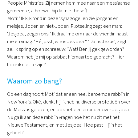
People Ministries. Zij nemen hem mee naar een messiaanse
gemeente, alhoewel hij dat niet beseft.
Moti: “Ik kijk rond in deze ‘synagoge’ en zie jongens en
meisjes, Joden en niet-Joden. Plotseling zegt een man:
‘Jesjoea, zegen ons!’ Ik draai me om naar de vriendin naast
me en vraag: ‘Hé, psst, wie is Jesjoea?’ ‘Dat is Jezus’, zegt
ze. Ik spring op en schreeuw: ‘Wat! Ben jij gek geworden?
Waarom heb je mij op sabbat hiernaartoe gebracht? Híer
hoor ik niet te zijn!”
Waarom zo bang?
Op een dag hoort Moti dat er een heel beroemde rabbijn in
New York is. Oké, denkt hij, ik heb nu diverse profetieën over
de Messias gelezen, en ook het een en ander over Jesjoea.
Nu ga ik aan deze rabbijn vragen hoe het nu zit met het
Nieuwe Testament, en met Jesjoea. Hoe past Hij in het
geheel?