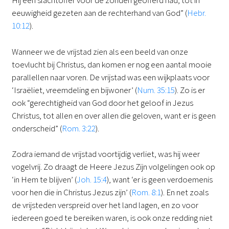
Hij één slachtoffer voor de zonden geofferd had, tot in
eeuwigheid gezeten aan de rechterhand van God” (
Hebr.
10:12
).
Wanneer we de vrijstad zien als een beeld van onze
toevlucht bij Christus, dan komen er nog een aantal mooie
parallellen naar voren. De vrijstad was een wijkplaats voor
‘Israëliet, vreemdeling en bijwoner’ (
Num. 35:15
). Zo is er
ook “gerechtigheid van God door het geloof in Jezus
Christus, tot allen en over allen die geloven, want er is geen
onderscheid” (
Rom. 3:22
).
Zodra iemand de vrijstad voortijdig verliet, was hij weer
vogelvrij. Zo draagt de Heere Jezus Zijn volgelingen ook op
‘in Hem te blijven’ (
Joh. 15:4
), want ‘er is geen verdoemenis
voor hen die in Christus Jezus zijn’ (
Rom. 8:1
). En net zoals
de vrijsteden verspreid over het land lagen, en zo voor
iedereen goed te bereiken waren, is ook onze redding niet