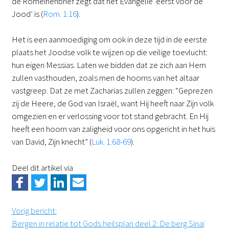
de Romeinenbrief zegt dat het Evangelie ‘eerst voor de
Jood’ is (
Rom. 1:16
).
Het is een aanmoediging om ook in deze tijd in de eerste
plaats het Joodse volk te wijzen op die veilige toevlucht:
hun eigen Messias. Laten we bidden dat ze zich aan Hem
zullen vasthouden, zoals men de hoorns van het altaar
vastgreep. Dat ze met Zacharias zullen zeggen: “Geprezen
zij de Heere, de God van Israël, want Hij heeft naar Zijn volk
omgezien en er verlossing voor tot stand gebracht. En Hij
heeft een hoorn van zaligheid voor ons opgericht in het huis
van David, Zijn knecht” (
Luk. 1:68-69
).
Deel dit artikel via
Vorig bericht
:
Bergen in relatie tot Gods heilsplan deel 2: De berg Sinaï