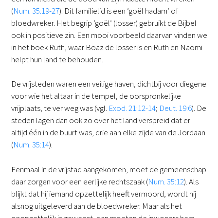
(
Num. 35:19-27
). Dit familielid is een ‘goël hadam’ of
bloedwreker. Het begrip ‘goël’ (losser) gebruikt de Bijbel
ook in positieve zin. Een mooi voorbeeld daarvan vinden we
in het boek Ruth, waar Boaz de losser is en Ruth en Naomi
helpt hun land te behouden.
De vrijsteden waren een veilige haven, dichtbij voor diegene
voor wie het altaar in de tempel, de oorspronkelijke
vrijplaats, te ver weg was (vgl.
Exod. 21:12-14
;
Deut. 19:6
). De
steden lagen dan ook zo over het land verspreid dat er
altijd één in de buurt was, drie aan elke zijde van de Jordaan
(
Num. 35:14
).
Eenmaal in de vrijstad aangekomen, moet de gemeenschap
daar zorgen voor een eerlijke rechtszaak (
Num. 35:12
). Als
blijkt dat hij iemand opzettelijk heeft vermoord, wordt hij
alsnog uitgeleverd aan de bloedwreker. Maar als het
onopzettelijk is geweest, dan moeten de inwoners hem