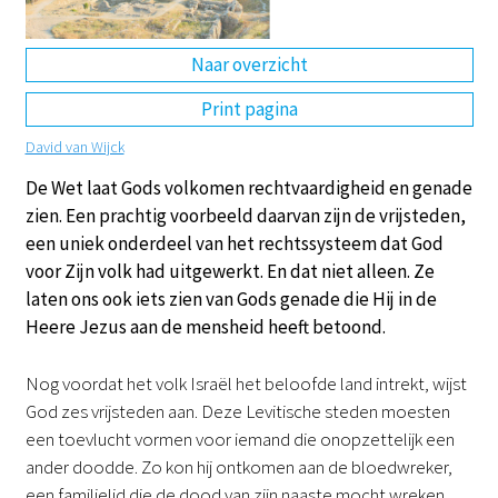
DE
EN
NL
RU
Naar overzicht
Print pagina
David van Wijck
De Wet laat Gods volkomen rechtvaardigheid en genade
zien. Een prachtig voorbeeld daarvan zijn de vrijsteden,
een uniek onderdeel van het rechtssysteem dat God
voor Zijn volk had uitgewerkt. En dat niet alleen. Ze
laten ons ook iets zien van Gods genade die Hij in de
Heere Jezus aan de mensheid heeft betoond.
Nog voordat het volk Israël het beloofde land intrekt, wijst
God zes vrijsteden aan. Deze Levitische steden moesten
een toevlucht vormen voor iemand die onopzettelijk een
ander doodde. Zo kon hij ontkomen aan de bloedwreker,
een familielid die de dood van zijn naaste mocht wreken