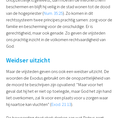
beschermen en blijft hij veilig in de stad wonen tot de dood
van de hogepriester (
Num. 35:25
). Zo komen in dit
rechtssysteem twee principes prachtig samen: zorg voor de
familie en bescherming voor de onschuldige. Er is
gerechtigheid, maar ook genade. Zo geven de vrijsteden
ons prachtig inzicht in de volkomen rechtvaardigheid van
God.
Weidser uitzicht
Maar de vrijsteden geven ons ook een weidser uitzicht. De
woorden die Exodus gebruikt om de onopzettelijkheid van
de moord te beschrijven zijn opvallend: “Maar voor het
geval dat hij het er niet op toelegde, maar God het zijn hand
liet overkomen, zal Ik voor een plaats voor u zorgen waar
hij naartoe kan vluchten” (
Exod. 21:13
).
De bewoording doet sterk denken aan wat Petrus zegt