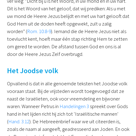
ver weg: “Dicht bij u is het Woord, in uw mond en in uw hart.
Dit is het Woord van het geloof, dat wij prediken: Als u met
uw mond de Heere Jezus belijdt en met uw hart gelooft dat
God Hem uit de doden heeft opgewekt, zult u zalig
worden” (
Rom. 10:8-9
). Iemand die de Heere Jezus niet als
toevlucht kent, hoeft maar één stap richting Hem te zetten
om gered te worden. De afstand tussen God en ons is al
door de Heere Jezus Zelf overbrugd.
Het Joodse volk
Opvallend is dat in alle genoemde teksten het Joodse volk
vooraan staat. Bij de vrijsteden wordt toegevoegd dat ze
naast de Israëlieten, ook voor vreemdeling en bijwoner
waren. Wanneer Petrus in
Handelingen 3
spreekt over Gods
hand in het lijden richt hij zich tot ‘Israëlitische mannen’
(
Hand. 3:12
). De Hebreeënbrief waar we uit citeerden is,
zoals de naam al aangeeft, geadresseerd aan Joden. En ook