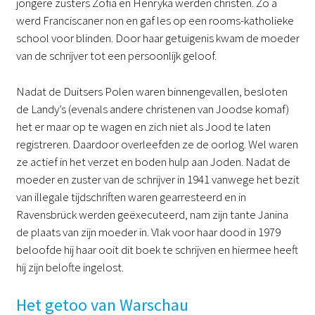
jongere zusters Zofia en Henryka werden christen. Zo a
werd Franciscaner non en gaf les op een rooms-katholieke
school voor blinden. Door haar getuigenis kwam de moeder
van de schrijver tot een persoonlijk geloof.
Nadat de Duitsers Polen waren binnengevallen, besloten
de Landy’s (evenals andere christenen van Joodse komaf)
het er maar op te wagen en zich niet als Jood te laten
registreren. Daardoor overleefden ze de oorlog. Wel waren
ze actief in het verzet en boden hulp aan Joden. Nadat de
moeder en zuster van de schrijver in 1941 vanwege het bezit
van illegale tijdschriften waren gearresteerd en in
Ravensbrück werden geëxecuteerd, nam zijn tante Janina
de plaats van zijn moeder in. Vlak voor haar dood in 1979
beloofde hij haar ooit dit boek te schrijven en hiermee heeft
hij zijn belofte ingelost.
Het getoo van Warschau