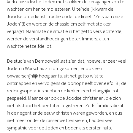
kerk chassidische Joden met stokken de kerkgangers op te
wachten om hen te molesteren. Uiteindelijk kwam de
Joodse ordedienst in actie onder de kreet: “Ze slaan onze
Joden”(!) en werden de chassidiem zelf met stokken
verjaagd. Naarmate de situatie in het getto verslechterde,
werden de verstandhoudingen beter. Immers, allen
wachtte hetzelfde lot.
De studie van Dembowski laat zien dat, hoewel er zeer veel
Joden in Warschau zijn omgekomen, er ook een
onwaarschijnlijk hoog aantal uit het getto wist te
ontsnappen en vervolgens de oorlog heeft overleefd. Bij de
reddingsoperaties hebben de kerken een belangrijke rol
gespeeld. Maar zeker ook de Joodse christenen, die zich
niet als Jood hebben laten registreren. Zelfs families die al
in de negentiende eeuw christen waren geworden, en dus
niet meer onder de rassenwetten vielen, hadden veel
sympathie voor de Joden en boden als eersten hulp.