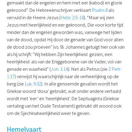
gemaakt dan de engelen en hem met eer (kabod) en glorie
gekroond”. De Hebreeënschrijver verklaart
Psalm 8
als
vervuld in de Heere Jezus (
Hebr. 2:5-18
). “Maar wij zien
Jezus met heerlijkheid en eer gekroond, Die voor korte tijd
minder dan de engelen geworden was, vanwege het lijden
van de dood, opdat Hij door de genade van God voor allen
de dood zou proeven” (vs. 9). Johannes getuigt hier ook van
als hij schrijft: “Wij hebben Zijn heerlijkheid gezien, een
heerlijkheid als van de Eniggeborene van de Vader, vol van
genade en waarheid” (
Joh. 1:14
). Net als Petrus (zie
2 Petr.
1:17
) verwijst hij waarschijnlijk naar de verheerlijking op de
berg (zie
Luk. 9:32
). In alle genoemde gevallen wordt het
Griekse woord ‘doxa’ gebruikt, wat onder andere vertaald
wordt met ‘eer’ en ‘heerlijkheid’. De Septuaginta (Griekse
vertaling van het Oude Testament) gebruikt dit woord ook
om de Sjechinaheerlijkheid weer te geven.
Hemelvaart