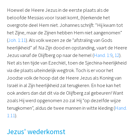
Hoewel de Heere Jezus in de eerste plaats als de
beloofde Messias voor Israël komt, (h)erkende het
overgrote deel Hem niet. Johannes schrijft: “Hij kwam tot
het Zijne, maar de Zijnen hebben Hem niet aangenomen”
(
Joh. 1:11
). Als volk wezen ze de “afstraling van Gods
heerlijkheid” af. Na Zijn dood en opstanding, vaart de Heere
Jezus vanaf de Olijfberg op naar de hemel (
Hand. 1:9
,
12
).
Net als ten tijde van Ezechiël, toen de Sjechina-heerlijkheid
via die plaats uiteindelijk wegtrok. Toch is er voor het
Joodse volk de hoop dat de Heere Jezus als Koning van
Israël in al Zijn heerlijkheid zal terugkeren. En hoe kan het
ook anders dan dat dit via de Olijfberg zal gebeuren! Want
zoals Hij werd opgenomen zo zal Hij “op dezelfde wijze
terugkomen”, aldus de twee mannen in witte kleding (
Hand.
1:11
).
Jezus' wederkomst