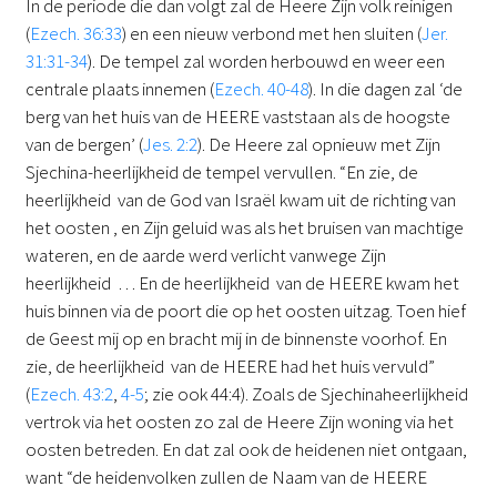
In de periode die dan volgt zal de Heere Zijn volk reinigen
(
Ezech. 36:33
) en een nieuw verbond met hen sluiten (
Jer.
31:31-34
). De tempel zal worden herbouwd en weer een
centrale plaats innemen (
Ezech. 40-48
). In die dagen zal ‘de
berg van het huis van de HEERE vaststaan als de hoogste
van de bergen’ (
Jes. 2:2
). De Heere zal opnieuw met Zijn
Sjechina-heerlijkheid de tempel vervullen. “En zie, de
heerlijkheid van de God van Israël kwam uit de richting van
het oosten , en Zijn geluid was als het bruisen van machtige
wateren, en de aarde werd verlicht vanwege Zijn
heerlijkheid … En de heerlijkheid van de HEERE kwam het
huis binnen via de poort die op het oosten uitzag. Toen hief
de Geest mij op en bracht mij in de binnenste voorhof. En
zie, de heerlijkheid van de HEERE had het huis vervuld”
(
Ezech. 43:2
,
4-5
; zie ook 44:4). Zoals de Sjechinaheerlijkheid
vertrok via het oosten zo zal de Heere Zijn woning via het
oosten betreden. En dat zal ook de heidenen niet ontgaan,
want “de heidenvolken zullen de Naam van de HEERE