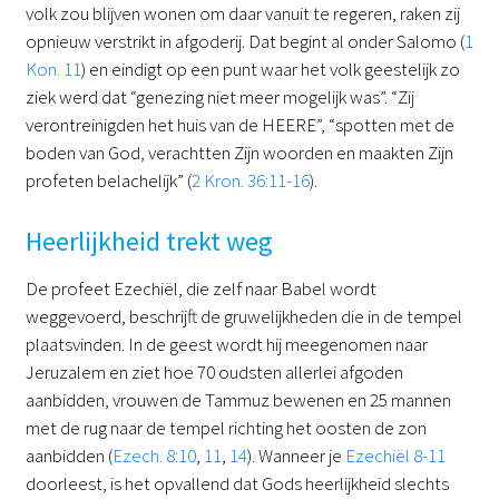
volk zou blijven wonen om daar vanuit te regeren, raken zij
opnieuw verstrikt in afgoderij. Dat begint al onder Salomo (
1
Kon. 11
) en eindigt op een punt waar het volk geestelijk zo
ziek werd dat “genezing niet meer mogelijk was”. “Zij
verontreinigden het huis van de HEERE”, “spotten met de
boden van God, verachtten Zijn woorden en maakten Zijn
profeten belachelijk” (
2 Kron. 36:11-16
).
Heerlijkheid trekt weg
De profeet Ezechiël, die zelf naar Babel wordt
weggevoerd, beschrijft de gruwelijkheden die in de tempel
plaatsvinden. In de geest wordt hij meegenomen naar
Jeruzalem en ziet hoe 70 oudsten allerlei afgoden
aanbidden, vrouwen de Tammuz bewenen en 25 mannen
met de rug naar de tempel richting het oosten de zon
aanbidden (
Ezech. 8:10
,
11
,
14
). Wanneer je
Ezechiël 8-11
doorleest, is het opvallend dat Gods heerlijkheid slechts