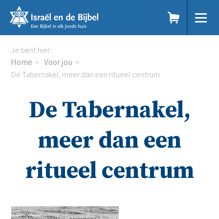
Sla
links
over
Spring
Home
Je bent hier:
naar
Dit doen we
Home
Voor jou
de
Doe mee
De Tabernakel, meer dan een ritueel centrum
inhoud
Voor jou
Spring
Kennisbank
De Tabernakel,
naar
Podcast
de
Magazine
navigatie
Digitale nieuwsbrief
meer dan een
Agenda
Kinderwerk
ritueel centrum
Jongerenwerk
Het Studiehuis (cursus)
Webshop
Over ons