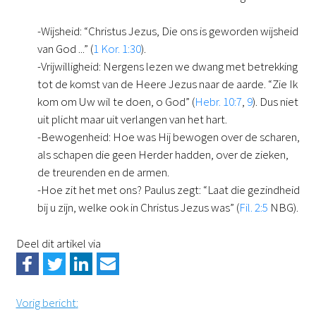
-Wijsheid: “Christus Jezus, Die ons is geworden wijsheid
van God ...” (
1 Kor. 1:30
).
-Vrijwilligheid: Nergens lezen we dwang met betrekking
tot de komst van de Heere Jezus naar de aarde. “Zie Ik
kom om Uw wil te doen, o God” (
Hebr. 10:7
,
9
). Dus niet
uit plicht maar uit verlangen van het hart.
-Bewogenheid: Hoe was Hij bewogen over de scharen,
als schapen die geen Herder hadden, over de zieken,
de treurenden en de armen.
-Hoe zit het met ons? Paulus zegt: “Laat die gezindheid
bij u zijn, welke ook in Christus Jezus was” (
Fil. 2:5
NBG).
Deel dit artikel via
Vorig bericht
: