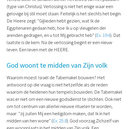
(type van Christus). Verlossing is niet het enige waar een
gelovige bij stil moet staan. Feitelijk is het slechts het begin.
De Heere zegt: “Gijlieden hebt gezien, wat Ik de
Egyptenaren gedaan heb; hoe Ik u op vleugelen der
arenden gedragen, en u tot Mij gebracht heb” (
Ex. 19:4
). Dat
laatste is de kern. Na de verlossing begint er een nieuw
leven. Een leven met de HEERE.
God woont te midden van Zijn volk
Waarom moest Israël de Tabernakel bouwen? Het
antwoord op die vraag is niet hetzelfde als de reden
waarom de heidenen hun tempels bouwden. De Tabernakel
was er niet om een nieuwe godsdienst te stichten. Ook niet
om tot centrum van allerlei nieuwe rituelen te worden,
maar: “zij zullen Mij een heiligdom maken, dat Ik in het
midden van hen wone” (
Ex. 25:8
). God voorzag Zichzelf van
een woonplaats in het midden van Zijn volk. Een