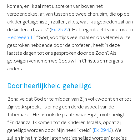
komen, en Ik zal met u spreken van boven het
verzoendeksel af, van tussen de twee cherubim, die op de
ark der getuigenis zijn zullen, alles, wat Ik u gebieden zal aan
de kinderen Israëls” (
Ex. 25:22
). Het tegenbeeld vinden we in
Hebreeën 1:1
:“God, voortijds veelmaal en op velerlei wijze
gesproken hebbende door de profeten, heeft in deze
laatste dagen tot ons gesproken door de Zoon”. Als
gelovigen vernemen we Gods wil in Christus en nergens
anders.
Door heerlijkheid geheiligd
Behalve dat God er te midden van Zijn volk woont en er tot
Zijn volk spreekt, is er nog een derde aspect van de
Tabernakel. Het is ook de plaats waar Hij Zijn volk heiligt.
“En daar zal Ik komen tot de kinderen Israëls; opdat zij
geheiligd worden door Mijn heerlijkheid” (
Ex. 29:43
). We
zullen in het midden laten wat ‘geheiligd worden’ precies