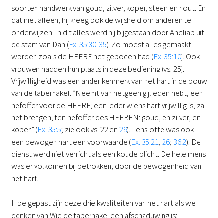
soorten handwerk van goud, zilver, koper, steen en hout. En
dat niet alleen, hij kreeg ook de wijsheid om anderen te
onderwijzen. In dit alles werd hij bijgestaan door Aholiab uit
de stam van Dan (
Ex. 35:30-35
). Zo moest alles gemaakt
worden zoals de HEERE het geboden had (
Ex. 35:10
). Ook
vrouwen hadden hun plaats in deze bediening (vs. 25).
Vrijwilligheid was een ander kenmerk van het hart in de bouw
van de tabernakel. “Neemt van hetgeen gijlieden hebt, een
hefoffer voor de HEERE; een ieder wiens hart vrijwillig is, zal
het brengen, ten hefoffer des HEEREN: goud, en zilver, en
koper” (
Ex. 35:5
; zie ook vs. 22 en
29
). Tenslotte was ook
een bewogen hart een voorwaarde (
Ex. 35:21
,
26
;
36:2
). De
dienst werd niet verricht als een koude plicht. De hele mens
was er volkomen bij betrokken, door de bewogenheid van
het hart.
Hoe gepast zijn deze drie kwaliteiten van het hart als we
denken van Wie de tabernakel een afschaduwing is: