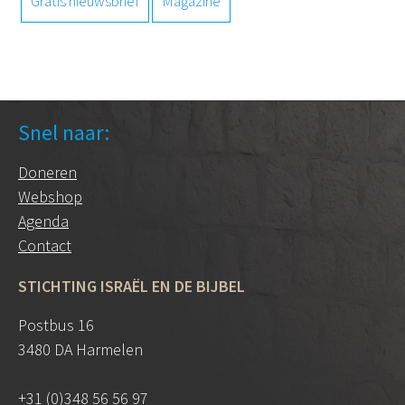
Gratis nieuwsbrief
Magazine
Snel naar:
Doneren
Webshop
Agenda
Contact
STICHTING ISRAËL EN DE BIJBEL
Postbus 16
3480 DA Harmelen
+31 (0)348 56 56 97