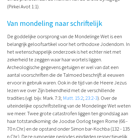
(Pirkei Avot 1:1).
Van mondeling naar schriftelijk
De goddelijke oorsprong van de Mondelinge Wet is een
belangrijk geloofsartikel voor het orthodoxe Jodendom. In
het wetenschappelijk onderzoek is het echter niet met
zekerheid te zeggen waar haar wortels liggen.
Archeologische gegevens getuigen er wel van dat een
aantal voorschriften die de Talmoed beschrijft al eeuwen
ervoor in gebruik waren. Ook in de tijd van de Heere Jezus
lezen we over Zijn bekendheid met de verschillende
tradities (vgl. bijv. Mark. 7:3;
Matt. 15:2
;
23:2-3
). Over de
uiteindelijke opschriftstelling van de Mondelinge Wet weten
we meer. Twee grote catastrofen liggen ten grondslag aan
haar totstandkoming: de Joodse Oorlog tegen Rome (66 -
70 n.Chr.) en de opstand onder Simon bar-Kochba (132 - 135
n.Chr.). Deze rumoerige periodes eindigden respectievelijk