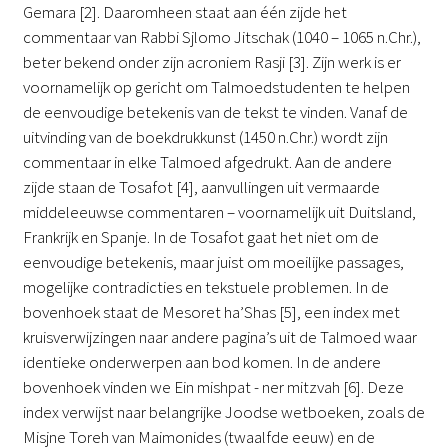
Gemara [2]. Daaromheen staat aan één zijde het
commentaar van Rabbi Sjlomo Jitschak (1040 – 1065 n.Chr.),
beter bekend onder zijn acroniem Rasji [3]. Zijn werk is er
voornamelijk op gericht om Talmoedstudenten te helpen
de eenvoudige betekenis van de tekst te vinden. Vanaf de
uitvinding van de boekdrukkunst (1450 n.Chr.) wordt zijn
commentaar in elke Talmoed afgedrukt. Aan de andere
zijde staan de Tosafot [4], aanvullingen uit vermaarde
middeleeuwse commentaren – voornamelijk uit Duitsland,
Frankrijk en Spanje. In de Tosafot gaat het niet om de
eenvoudige betekenis, maar juist om moeilijke passages,
mogelijke contradicties en tekstuele problemen. In de
bovenhoek staat de Mesoret ha’Shas [5], een index met
kruisverwijzingen naar andere pagina’s uit de Talmoed waar
identieke onderwerpen aan bod komen. In de andere
bovenhoek vinden we Ein mishpat - ner mitzvah [6]. Deze
index verwijst naar belangrijke Joodse wetboeken, zoals de
Misjne Toreh van Maimonides (twaalfde eeuw) en de