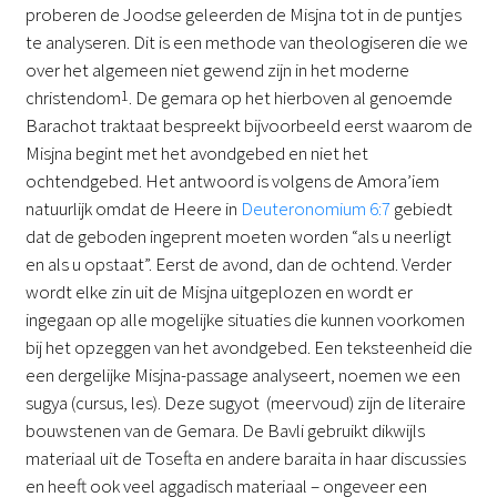
proberen de Joodse geleerden de Misjna tot in de puntjes
te analyseren. Dit is een methode van theologiseren die we
over het algemeen niet gewend zijn in het moderne
christendom
1
. De gemara op het hierboven al genoemde
Barachot traktaat bespreekt bijvoorbeeld eerst waarom de
Misjna begint met het avondgebed en niet het
ochtendgebed. Het antwoord is volgens de Amora’iem
natuurlijk omdat de Heere in
Deuteronomium 6:7
gebiedt
dat de geboden ingeprent moeten worden “als u neerligt
en als u opstaat”. Eerst de avond, dan de ochtend. Verder
wordt elke zin uit de Misjna uitgeplozen en wordt er
ingegaan op alle mogelijke situaties die kunnen voorkomen
bij het opzeggen van het avondgebed. Een teksteenheid die
een dergelijke Misjna-passage analyseert, noemen we een
sugya (cursus, les). Deze sugyot (meervoud) zijn de literaire
bouwstenen van de Gemara. De Bavli gebruikt dikwijls
materiaal uit de Tosefta en andere baraita in haar discussies
en heeft ook veel aggadisch materiaal – ongeveer een