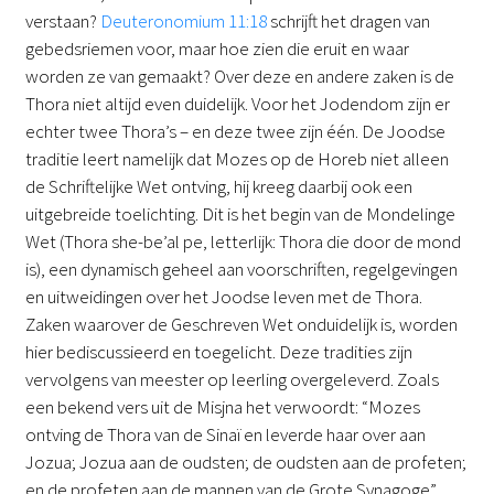
verstaan?
Deuteronomium 11:18
schrijft het dragen van
gebedsriemen voor, maar hoe zien die eruit en waar
worden ze van gemaakt? Over deze en andere zaken is de
Thora niet altijd even duidelijk. Voor het Jodendom zijn er
echter twee Thora’s – en deze twee zijn één. De Joodse
traditie leert namelijk dat Mozes op de Horeb niet alleen
de Schriftelijke Wet ontving, hij kreeg daarbij ook een
uitgebreide toelichting. Dit is het begin van de Mondelinge
Wet (Thora she-be’al pe, letterlijk: Thora die door de mond
is), een dynamisch geheel aan voorschriften, regelgevingen
en uitweidingen over het Joodse leven met de Thora.
Zaken waarover de Geschreven Wet onduidelijk is, worden
hier bediscussieerd en toegelicht. Deze tradities zijn
vervolgens van meester op leerling overgeleverd. Zoals
een bekend vers uit de Misjna het verwoordt: “Mozes
ontving de Thora van de Sinaï en leverde haar over aan
Jozua; Jozua aan de oudsten; de oudsten aan de profeten;
en de profeten aan de mannen van de Grote Synagoge”