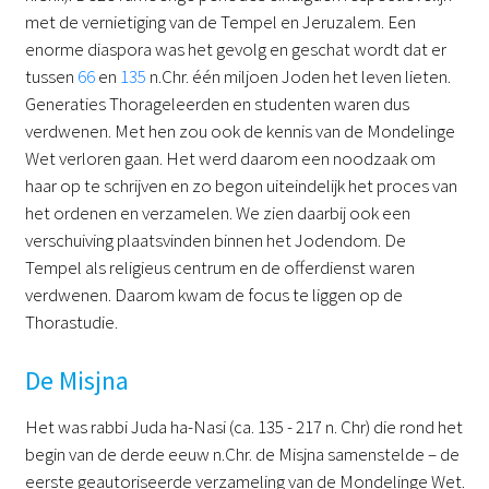
met de vernietiging van de Tempel en Jeruzalem. Een
enorme diaspora was het gevolg en geschat wordt dat er
tussen
66
en
135
n.Chr. één miljoen Joden het leven lieten.
Generaties Thorageleerden en studenten waren dus
verdwenen. Met hen zou ook de kennis van de Mondelinge
Wet verloren gaan. Het werd daarom een noodzaak om
haar op te schrijven en zo begon uiteindelijk het proces van
het ordenen en verzamelen. We zien daarbij ook een
verschuiving plaatsvinden binnen het Jodendom. De
Tempel als religieus centrum en de offerdienst waren
verdwenen. Daarom kwam de focus te liggen op de
Thorastudie.
De Misjna
Het was rabbi Juda ha-Nasi (ca. 135 - 217 n. Chr) die rond het
begin van de derde eeuw n.Chr. de Misjna samenstelde – de
eerste geautoriseerde verzameling van de Mondelinge Wet.