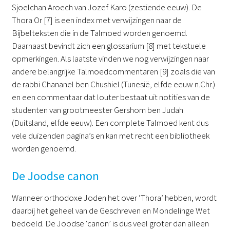
Sjoelchan Aroech van Jozef Karo (zestiende eeuw). De
Thora Or [7] is een index met verwijzingen naar de
Bijbelteksten die in de Talmoed worden genoemd.
Daarnaast bevindt zich een glossarium [8] met tekstuele
opmerkingen. Als laatste vinden we nog verwijzingen naar
andere belangrijke Talmoedcommentaren [9] zoals die van
de rabbi Chananel ben Chushiel (Tunesië, elfde eeuw n.Chr.)
en een commentaar dat louter bestaat uit notities van de
studenten van grootmeester Gershom ben Judah
(Duitsland, elfde eeuw). Een complete Talmoed kent dus
vele duizenden pagina’s en kan met recht een bibliotheek
worden genoemd.
De Joodse canon
Wanneer orthodoxe Joden het over ‘Thora’ hebben, wordt
daarbij het geheel van de Geschreven en Mondelinge Wet
bedoeld. De Joodse ‘canon’ is dus veel groter dan alleen