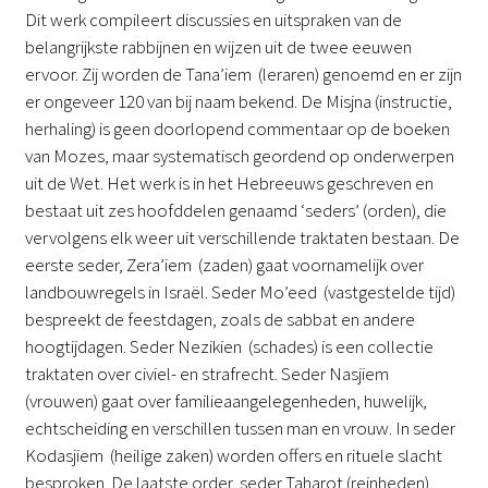
Dit werk compileert discussies en uitspraken van de
belangrijkste rabbijnen en wijzen uit de twee eeuwen
ervoor. Zij worden de Tana’iem (leraren) genoemd en er zijn
er ongeveer 120 van bij naam bekend. De Misjna (instructie,
herhaling) is geen doorlopend commentaar op de boeken
van Mozes, maar systematisch geordend op onderwerpen
uit de Wet. Het werk is in het Hebreeuws geschreven en
bestaat uit zes hoofddelen genaamd ‘seders’ (orden), die
vervolgens elk weer uit verschillende traktaten bestaan. De
eerste seder, Zera’iem (zaden) gaat voornamelijk over
landbouwregels in Israël. Seder Mo’eed (vastgestelde tijd)
bespreekt de feestdagen, zoals de sabbat en andere
hoogtijdagen. Seder Nezikien (schades) is een collectie
traktaten over civiel- en strafrecht. Seder Nasjiem
(vrouwen) gaat over familieaangelegenheden, huwelijk,
echtscheiding en verschillen tussen man en vrouw. In seder
Kodasjiem (heilige zaken) worden offers en rituele slacht
besproken. De laatste order, seder Taharot (reinheden),