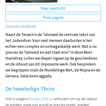
Naar overzicht
DE
EN
NL
RU
Print pagina
David van Capelleveen
Naast de Tenach is de Talmoed de centrale tekst van
het Jodendom. Voor veel mensen daarbuiten is het
echter een complex en ontoegankelijk werk. Wat is nu
precies de Talmoed en wat staat erin? In deze Beet
Hamidrasj zullen we dieper ingaan op de geschiedenis
en de inhoud van dit imposante werk. Ook bespreken
we begrippen zoals de Mondelinge Wet, de Misjna en de
Gemara, halacha en aggada.
De tweeledige Thora
Het is volgens
Exodus 20:8-11
verboden om op de sabbat
te werken, maar wat wordt er precies onder ‘werken’