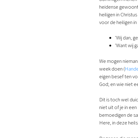
heidense gewoonte 
heiligen in Christus
voor de heiligen in
‘Wij dan, 
‘Want wij g
We mogen niemand 
week doen (
Hande
eigen besef ten vo
God; en wie niet ee
Dit is toch wel dui
niet uit of je in 
bemoedigen de same
Here, in deze heils