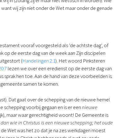
ij in (zolang zij er maar niet wettisch in worden). Wie
, want wij zijn niet onder de Wet maar onder de genade
estament vooraf voorgesteld als ‘de achtste dag’, of
ok op de eerste dag van de week aan Zijn discipelen
itgestort (
Handelingen 2:1
). Het woord Pinksteren
20:7
lezen we over een eredienst op de eerste dag van
s sprak hen toe. Aan de hand van deze voorbeelden is
ls gemeente samen te komen.
trust). Dat gaat over de schepping van de nieuwe hemel
de schepping voorbij gegaan en is er een
nieuwe
rijk), maar waar gerechtigheid woont! De Gemeente is
s dan wie in Christus is een nieuwe schepping; het oude
r de Wet was het zo dat je na zes werkdagen moest
lovigen in Christus hebben reeds al rust en vrede