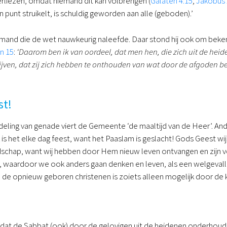
verliezen, omdat niemand dit kan volbrengen (
Galaten 4:15
;
Jakobus 
 punt struikelt, is schuldig geworden aan alle (geboden).’
mand die de wet nauwkeurig naleefde. Daar stond hij ook om beke
n 15
:
‘
Daarom ben ik van oordeel, dat men hen, die zich uit de heide
ven, dat zij zich hebben te onthouden van wat door de afgoden bezo
st!
eling van genade viert de Gemeente ‘de maaltijd van de Heer’. Ander
 is het elke dag feest, want het Paaslam is geslacht! Gods Geest wi
jdschap, want wij hebben door Hem nieuw leven ontvangen en zijn 
 waardoor we ook anders gaan denken en leven, als een welgevallig 
In de opnieuw geboren christenen is zoiets alleen mogelijk door de 
t de Sabbat (ook) door de gelovigen uit de heidenen onderhoud