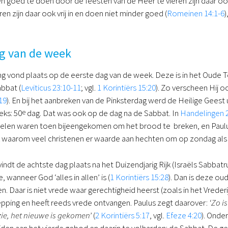
goed te doen door de feesten van de Heer te vieren zijn daar ook vr
ren zijn daar ook vrij in en doen niet minder goed (
Romeinen 14:1-6
)
ag van de week
ng vond plaats op de eerste dag van de week. Deze is in het Oude T
abbat (
Leviticus 23:10-11
; vgl.
1 Korintiërs 15:20
). Zo verscheen Hij o
19
). En bij het aanbreken van de Pinksterdag werd de Heilige Geest u
eks: 50
e
dag. Dat was ook op de dag na de Sabbat. In
Handelingen 
pelen waren toen bijeengekomen om het brood te breken, en Paulu
ijk waarom veel christenen er waarde aan hechten om op zondag a
vindt de achtste dag plaats na het Duizendjarig Rijk (Israëls Sabba
 wanneer God ‘alles in allen’ is (
1 Korintiërs 15:28
). Dan is deze ou
 Daar is niet vrede waar gerechtigheid heerst (zoals in het Vrede
pping en heeft reeds vrede ontvangen. Paulus zegt daarover:
‘Zo i
zie, het nieuwe is gekomen’
(
2 Korintiërs 5:17
, vgl.
Efeze 4:20
). Onde
ijden aan het vierde gebod en daarin te volharden: de Sabbat. De ge