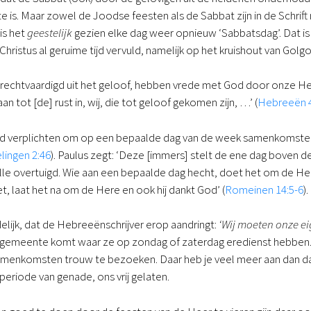
is. Maar zowel de Joodse feesten als de Sabbat zijn in de Schrif
 is het
geestelijk
gezien elke dag weer opnieuw ‘Sabbatsdag’. Dat is 
 Christus al geruime tijd vervuld, namelijk op het kruishout van Golg
gerechtvaardigd uit het geloof, hebben vrede met God door onze Her
aan tot [de] rust in, wij, die tot geloof gekomen zijn, …’ (
Hebreeën 4
verplichten om op een bepaalde dag van de week samenkomsten 
lingen 2:46
). Paulus zegt: ‘Deze [immers] stelt de ene dag boven de a
lle overtuigd. Wie aan een bepaalde dag hecht, doet het om de Her
t, laat het na om de Here en ook hij dankt God’ (
Romeinen 14:5-6
).
delijk, dat de Hebreeënschrijver erop aandringt:
‘Wij moeten onze ei
een gemeente komt waar ze op zondag of zaterdag eredienst hebben. 
nkomsten trouw te bezoeken. Daar heb je veel meer aan dan daarov
periode van genade, ons vrij gelaten.