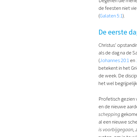
Degenen die menen 
de feesten niet vie
(
Galaten 5:1
).
De eerste d
Christus’ opstandi
als de dag na de S
(
Johannes 20:1
en
betekent in het Gri
de week. De disci
het wel begrijpel
Profetisch gezien 
en de nieuwe aarde,
schepping
gekomen.
al een nieuwe sche
is voorbijgegaan, 
rusten, om je te w