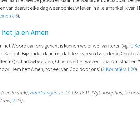
 van daaruit elke dag weer opnieuw leven in alle afhankelijk van 
inen 8:6
).
is het ja en Amen
in het Woord aan ons gericht is kunnen we er wel van leren (vgl.
1 Ko
 de Sabbat. Bijzonder daarin is, dat deze vervuld worden in Christ
(slechts) schaduwbeelden, Christus is het wezen. Daarom staat er: ‘
door Hem het: Amen, tot eer van God door ons’ (
2 Korintiërs 1:20
).
 (eerste druk),
Handelingen 15:13
, blz.1891. (Vgl. Josephus, De o
denis,
2
.23).