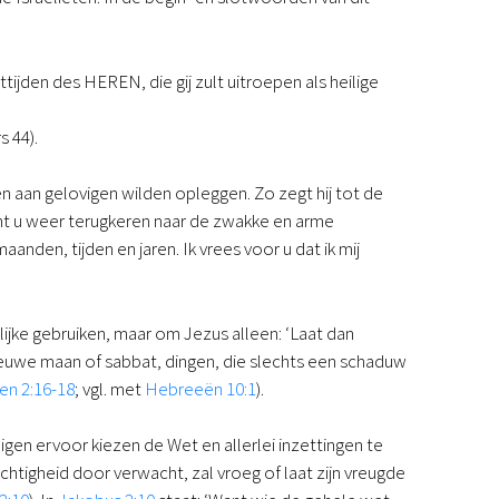
Podcast
Magazine
Digitale nieuwsbrief
tijden des HEREN, die gij zult uitroepen als heilige
Agenda
Kinderwerk
s 44).
Jongerenwerk
Het Studiehuis (cursus)
n aan gelovigen wilden opleggen. Zo zegt hij tot de
Webshop
unt u weer terugkeren naar de zwakke en arme
Over ons
nden, tijden en jaren. Ik vrees voor u dat ik mij
Onze visie
Geschiedenis
Actueel
rlijke gebruiken, maar om Jezus alleen: ‘Laat dan
ANBI
nieuwe maan of sabbat, dingen, die slechts een schaduw
Veelgestelde vragen
en 2:16-18
; vgl. met
Hebreeën 10:1
).
Contact
Doneren
en ervoor kiezen de Wet en allerlei inzettingen te
htigheid door verwacht, zal vroeg of laat zijn vreugde