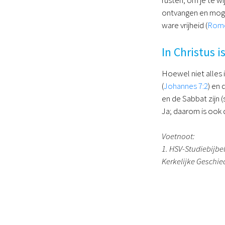
ontvangen en mogen
ware vrijheid (
Rome
In Christus 
Hoewel niet alles 
(
Johannes 7:2
) en
en de Sabbat zijn 
Ja; daarom is ook 
Voetnoot:
1. HSV-Studiebijbel
Kerkelijke Geschie