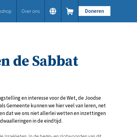
bshop
Over ons
Doneren
Home
Dit doen we
Bijbels op maat
Gods Woord aanbieden
en de Sabbat
Samenwerken en toerusten
Humanitaire hulp
Onze Bijbeluitgaven
Doe mee
Word vriend
Doneer
angstelling en interesse voor de Wet, de Joodse
Bid mee
 als Gemeente kunnen we hier veel van leren, net
Schenkingen en legaten
n dat we ons niet allerlei wetten en inzettingen
Nodig ons uit
 dwaalleringen in de eindtijd.
Voor jou
Kennisbank
 Israëlieten. In de begin- en slotwoorden van dit