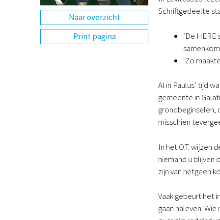
Schriftgedeelte st
Naar overzicht
‘De HERE s
Print pagina
samenkomste
‘Zo maakt
Al in Paulus’ tijd
gemeente in Galati
grondbeginselen, di
misschien tevergee
In het O.T. wijzen 
niemand u blijven 
zijn van hetgeen 
Vaak gebeurt het i
gaan naleven. Wie 