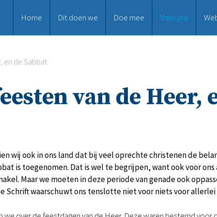
Home
Dit doen we
Doe mee
Voor jou
We
, en de Sabbat
feesten van de Heer, 
zien wij ook in ons land dat bij veel oprechte christenen de bel
bat is toegenomen. Dat is wel te begrijpen, want ook voor ons
rnakel. Maar we moeten in deze periode van genade ook oppasse
e Schrift waarschuwt ons tenslotte niet voor niets voor allerlei
en we over de feestdagen van de Heer. Deze waren bestemd voor de