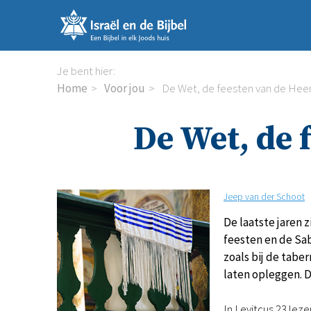
Sla
links
over
Spring
Je bent hier:
naar
Home
Voor jou
De Wet, de feesten van de Heer
de
inhoud
De Wet, de 
Spring
naar
de
navigatie
Jeep van der Schoot
De laatste jaren 
feesten en de Sab
zoals bij de tabe
laten opleggen. D
In Levitcus 23 lez