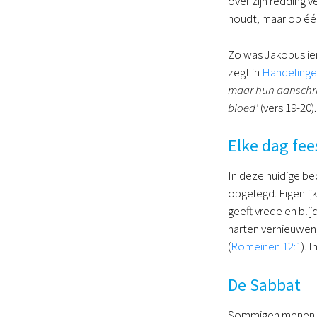
over zijn redding 
houdt, maar op één
Zo was Jakobus ie
zegt in
Handelinge
maar hun aanschrij
bloed’
(vers 19-20).
Elke dag fee
In deze huidige bed
opgelegd. Eigenlijk
geeft vrede en bli
harten vernieuwen,
(
Romeinen 12:1
). 
De Sabbat
Sommigen menen da