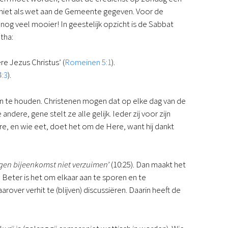
t niet als wet aan de Gemeente gegeven. Voor de
nog veel mooier! In geestelijk opzicht is de Sabbat
otha:
e Jezus Christus’ (
Romeinen 5:1
).
:3
).
te houden. Christenen mogen dat op elke dag van de
ndere, gene stelt ze alle gelijk. Ieder zij voor zijn
e, en wie eet, doet het om de Here, want hij dankt
gen bijeenkomst niet verzuimen’
(10:25). Dan maakt het
Beter is het om elkaar aan te sporen en te
er verhit te (blijven) discussiëren. Daarin heeft de