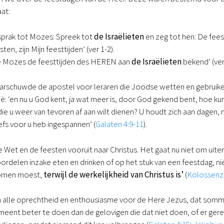
aat:
prak tot Mozes: Spreek tot
de Israëlieten
en zeg tot hen: De feest
n, zijn Mijn feesttijden’ (ver 1-2).
e Mozes de feesttijden des HEREN aan
de Israëlieten
bekend’ (ver
 waarschuwde de apostel voor leraren die Joodse wetten en gebruike
ë: ‘en nu u God kent, ja wat meer is, door God gekend bent, hoe k
e u weer van tevoren af aan wilt dienen? U houdt zich aan dagen, maa
fs voor u heb ingespannen’ (
Galaten 4:9-11
).
de Wet en de feesten vooruit naar Christus. Het gaat nu niet om uite
oordelen inzake eten en drinken of op het stuk van een feestdag, 
komen moest,
terwijl de werkelijkheid van Christus is’
(
Kolossenz
n alle oprechtheid en enthousiasme voor de Here Jezus, dat sommig
meent beter te doen dan de gelovigen die dat niet doen, of er gerec