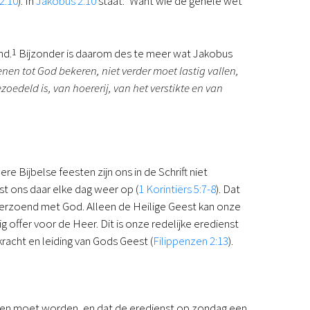
2:10
). In
Jakobus 2:10
staat: ‘Want wie de gehele wet
nd.
1
Bijzonder is daarom des te meer wat Jakobus
nen tot God bekeren, niet verder moet lastig vallen,
edeld is, van hoererij, van het verstikte en van
e Bijbelse feesten zijn ons in de Schrift niet
jst ons daar elke dag weer op (
1 Korintiërs 5:7-8
). Dat
verzoend met God. Alleen de Heilige Geest kan onze
offer voor de Heer. Dit is onze redelijke eredienst
kracht en leiding van Gods Geest (
Filippenzen 2:13
).
en moet worden, en dat de eredienst op zondag een