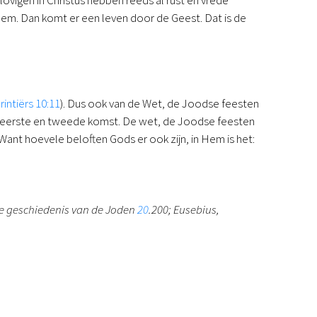
Hem. Dan komt er een leven door de Geest. Dat is de
rintiërs 10:11
). Dus ook van de Wet, de Joodse feesten
us’ eerste en tweede komst. De wet, de Joodse feesten
Want hoevele beloften Gods er ook zijn, in Hem is het:
ude geschiedenis van de Joden
20
.200; Eusebius,