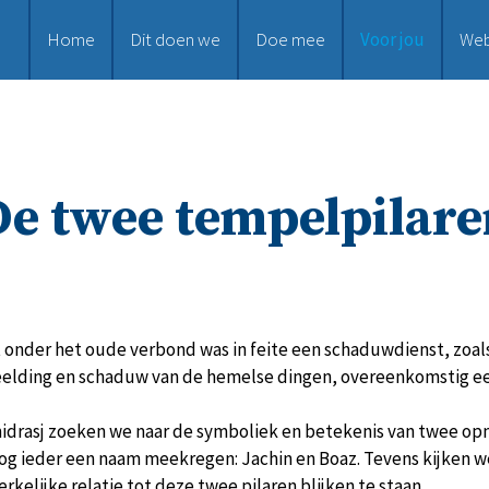
Home
Dit doen we
Doe mee
Voor jou
We
De twee tempelpilare
t onder het oude verbond was in feite een schaduwdienst, zoal
beelding en schaduw van de hemelse dingen, overeenkomstig ee
idrasj zoeken we naar de symboliek en betekenis van twee op
nog ieder een naam meekregen: Jachin en Boaz. Tevens kijken w
rkelijke relatie tot deze twee pilaren blijken te staan.