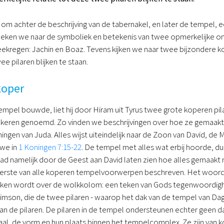
en om achter de beschrijving van de tabernakel, en later de tempel,
eken we naar de symboliek en betekenis van twee opmerkelijke on
kregen: Jachin en Boaz. Tevens kijken we naar twee bijzondere kon
ee pilaren blijken te staan.
koper
mpel bouwde, liet hij door Hiram uit Tyrus twee grote koperen pi
eren genoemd. Zo vinden we beschrijvingen over hoe ze gemaakt w
ingen van Juda. Alles wijst uiteindelijk naar de Zoon van David, de
 we in
1 Koningen 7:15-22
. De tempel met alles wat erbij hoorde, du
d namelijk door de Geest aan David laten zien hoe alles gemaakt
 eerste van alle koperen tempelvoorwerpen beschreven. Het woord 
oken wordt over de wolkkolom: een teken van Gods tegenwoordigh
imson, die de twee pilaren - waarop het dak van de tempel van Dagon
an de pilaren. De pilaren in de tempel ondersteunen echter geen d
aal, de vorm en hun plaats binnen het tempelcomplex. Ze zijn van ko