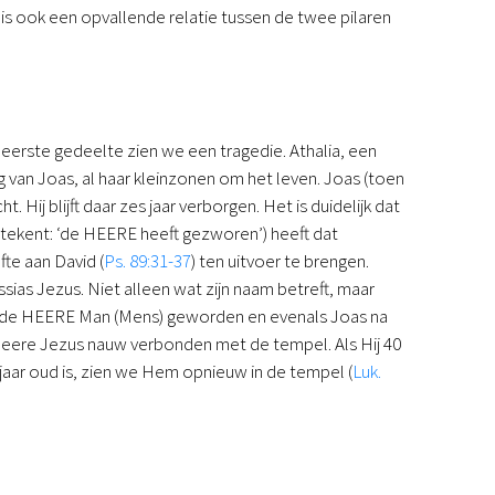
r is ook een opvallende relatie tussen de twee pilaren
t eerste gedeelte zien we een tragedie. Athalia, een
van Joas, al haar kleinzonen om het leven. Joas (toen
 Hij blijft daar zes jaar verborgen. Het is duidelijk dat
tekent: ‘de HEERE heeft gezworen’) heeft dat
te aan David (
Ps. 89:31-37
) ten uitvoer te brengen.
ias Jezus. Niet alleen wat zijn naam betreft, maar
s de HEERE Man (Mens) geworden en evenals Joas na
 Heere Jezus nauw verbonden met de tempel. Als Hij 40
f jaar oud is, zien we Hem opnieuw in de tempel (
Luk.