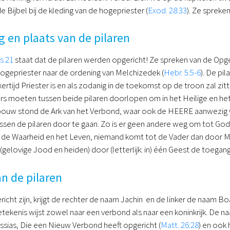
e Bijbel bij de kleding van de hogepriester (
Exod. 28:33
). Ze spreke
g en plaats van de pilaren
s 21
staat dat de pilaren werden opgericht! Ze spreken van de Opg
Hogepriester naar de ordening van Melchizedek (
Hebr. 5:5-6
). De pi
kertijd Priester is en als zodanig in de toekomst op de troon zal zitt
rs moeten tussen beide pilaren doorlopen om in het Heilige en het 
ouw stond de Ark van het Verbond, waar ook de HEERE aanwezig wa
sen de pilaren door te gaan. Zo is er geen andere weg om tot God
 de Waarheid en het Leven, niemand komt tot de Vader dan door Mij
(gelovige Jood en heiden) door (letterlijk: in) één Geest de toegang
n de pilaren
richt zijn, krijgt de rechter de naam Jachin en de linker de naam Bo
tekenis wijst zowel naar een verbond als naar een koninkrijk. De 
sias, Die een Nieuw Verbond heeft opgericht (
Matt. 26:28
) en ook 