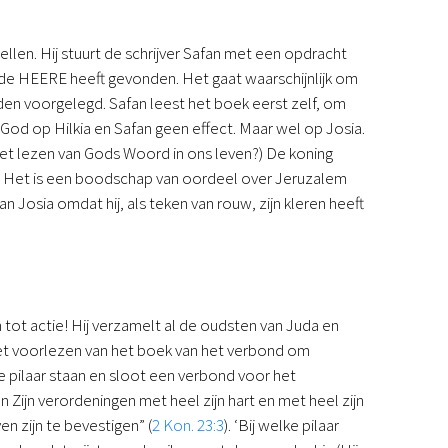
tellen. Hij stuurt de schrijver Safan met een opdracht
n de HEERE heeft gevonden. Het gaat waarschijnlijk om
en voorgelegd. Safan leest het boek eerst zelf, om
God op Hilkia en Safan geen effect. Maar wel op Josia.
het lezen van Gods Woord in ons leven?) De koning
. Het is een boodschap van oordeel over Jeruzalem
 Josia omdat hij, als teken van rouw, zijn kleren heeft
ot actie! Hij verzamelt al de oudsten van Juda en
t het voorlezen van het boek van het verbond om
de pilaar staan en sloot een verbond voor het
Zijn verordeningen met heel zijn hart en met heel zijn
n zijn te bevestigen” (
2 Kon. 23:3
). ‘Bij welke pilaar