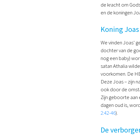
de kracht om Gods p
en de koningen Joa
Koning Joas
We vinden Joas’ g
dochter van de god
nog een baby) wordt
satan Athalia wil
voorkomen. De HEE
Deze Joas – zijn n
ook door de omsta
Zijn geboorte aan
dagen oud is, word
2:42-46
).
De verborge