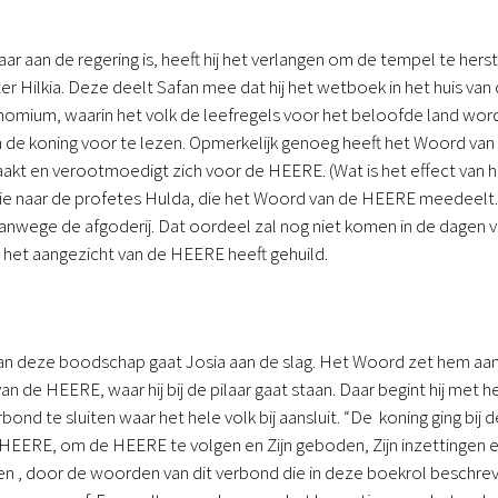
jaar aan de regering is, heeft hij het verlangen om de tempel te hers
er Hilkia. Deze deelt Safan mee dat hij het wetboek in het huis va
omium, waarin het volk de leefregels voor het beloofde land word
 de koning voor te lezen. Opmerkelijk genoeg heeft het Woord van 
aakt en verootmoedigt zich voor de HEERE. (Wat is het effect van 
tie naar de profetes Hulda, die het Woord van de HEERE meedeelt
anwege de afgoderij. Dat oordeel zal nog niet komen in de dagen van
 het aangezicht van de HEERE heeft gehuild.
n deze boodschap gaat Josia aan de slag. Het Woord zet hem aan t
 van de HEERE, waar hij bij de pilaar gaat staan. Daar begint hij me
ond te sluiten waar het hele volk bij aansluit. “De koning ging bij 
HEERE, om de HEERE te volgen en Zijn geboden, Zijn inzettingen en 
men , door de woorden van dit verbond die in deze boekrol beschreve