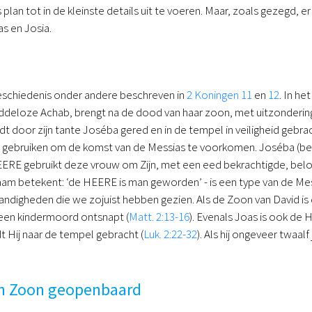
lan tot in de kleinste details uit te voeren. Maar, zoals gezegd, e
s en Josia.
eschiedenis onder andere beschreven in
2 Koningen 11
en
12
. In he
deloze Achab, brengt na de dood van haar zoon, met uitzondering 
 door zijn tante Joséba gered en in de tempel in veiligheid gebracht.
de gebruiken om de komst van de Messias te voorkomen. Joséba (be
RE gebruikt deze vrouw om Zijn, met een eed bekrachtigde, belof
aam betekent: ‘de HEERE is man geworden’ - is een type van de Mess
ndigheden die we zojuist hebben gezien. Als de Zoon van David i
 een kindermoord ontsnapt (
Matt. 2:13-16
). Evenals Joas is ook de
t Hij naar de tempel gebracht (
Luk. 2:22-32
). Als hij ongeveer twaal
n Zoon geopenbaard