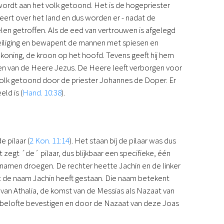
wordt aan het volk getoond. Het is de hogepriester
egeert over het land en dus worden er - nadat de
en getroffen. Als de eed van vertrouwen is afgelegd
veiliging en bewapent de mannen met spiesen en
koning, de kroon op het hoofd. Tevens geeft hij hem
lden van de Heere Jezus. De Heere leeft verborgen voor
 volk getoond door de priester Johannes de Doper. Er
ld is (
Hand. 10:38
).
 pilaar (
2 Kon. 11:14
). Het staan bij de pilaar was dus
egt ´de´ pilaar, dus blijkbaar een specifieke, één
 namen droegen. De rechter heette Jachin en de linker
et de naam Jachin heeft gestaan. Die naam betekent
an Athalia, de komst van de Messias als Nazaat van
ijn belofte bevestigen en door de Nazaat van deze Joas