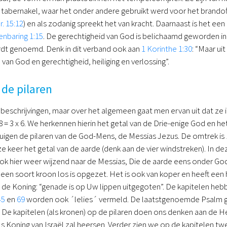
 tabernakel, waar het onder andere gebruikt werd voor het brandoff
r. 15:12
) en als zodanig spreekt het van kracht. Daarnaast is het ee
nbaring 1:15
. De gerechtigheid van God is belichaamd geworden in
rdt genoemd. Denk in dit verband ook aan
1 Korinthe 1:30
: “Maar ui
van God en gerechtigheid, heiliging en verlossing”.
de pilaren
in beschrijvingen, maar over het algemeen gaat men ervan uit dat ze i
8 = 3 x 6. We herkennen hierin het getal van de Drie-enige God en h
igen de pilaren van de God-Mens, de Messias Jezus. De omtrek is 12 
 keer het getal van de aarde (denk aan de vier windstreken). In dez
ok hier weer wijzend naar de Messias, Die de aarde eens onder Gods
s een soort kroon los is opgezet. Het is ook van koper en heeft een 
de Koning: “genade is op Uw lippen uitgegoten”. De kapitelen hebb
45
en
69
worden ook ´lelies´ vermeld. De laatstgenoemde Psalm g
De kapitelen (als kronen) op de pilaren doen ons denken aan de He
s Koning van Israël zal heersen. Verder zien we op de kapitelen tw