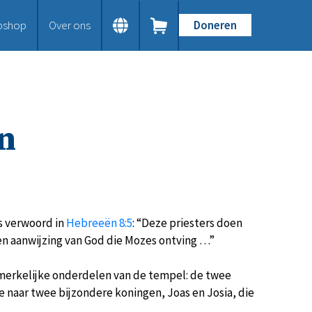
bshop
Over ons
Doneren
Home
Dit doen we
Bijbels op maat
Gods Woord aanbieden
n
Samenwerken en toerusten
Humanitaire hulp
Onze Bijbeluitgaven
Doe mee
Word vriend
Doneer
s verwoord in
Hebreeën 8:5
: “Deze priesters doen
Bid mee
n aanwijzing van God die Mozes ontving …”
Schenkingen en legaten
Nodig ons uit
merkelijke onderdelen van de tempel: de twee
Voor jou
e naar twee bijzondere koningen, Joas en Josia, die
Kennisbank