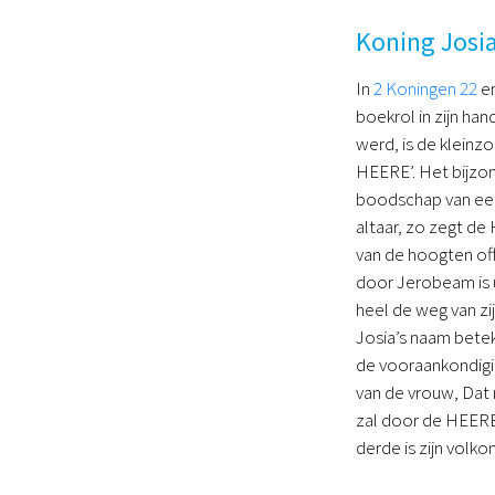
Koning Josi
In
2 Koningen 22
e
boekrol in zijn ha
werd, is de klein
HEERE’. Het bijzon
boodschap van een
altaar, zo zegt de
van de hoogten off
door Jerobeam is u
heel de weg van zi
Josia’s naam betek
de vooraankondigin
van de vrouw, Dat 
zal door de HEERE
derde is zijn volk