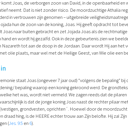
r komt Joas, de verborgen zoon van David, in de openbaarheid en 
iatief neemt. Dat is niet zonder risico. De moordzuchtige Athalia r
erd in vertrouwen zijn genomen – uitgebreide veiligheidsmaatregel
Jojada hun de zoon van de koning, Joas. Hij geeft opdracht tot be
t Joas naar buiten gebracht en zet Jojada Joas als de rechtmatige 
ijn hand en wordt hij gezalfd. Ook in deze gebeurtenis zien we bee
in Nazareth tot aan de doop in de Jordaan. Daar wordt Hij aan het
met olie plaats, maar wel met de Heilige Geest, van Wie olie een bee
in
emonie staat Joas (ongeveer 7 jaar oud) “volgens de bepaling” bij de
rdening/ bepaling waarop een koning gekroond werd. De grondtekst z
welke het was, wordt niet vermeld. We zagen reeds dat de pilaren
arschijnlijk is dat de jonge koning Joas naast de rechter pilaar m
e)vestigen, grondvesten, oprichten´. Hoewel door de moordzucht v
en draad hing, is de HEERE echter trouw aan Zijn belofte. Hij zal Z
igen (
Jes. 9:5
en
6
).