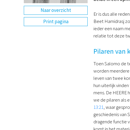
Naar overzicht
Er is dus alle red
Beet Hamidrasj zo
Print pagina
ieder een naam mee
relatie tot deze tw
Pilaren van 
Toen Salomo de te
worden meerdere k
leven van twee kon
hun uiterlijk vinden
mens. De HEERE ha
we de pilaren als
13:21
, waar gespr
geschiedenis van S
dragende functie v
komt in het materi