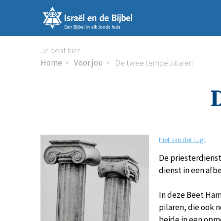
Sla
links
over
Spring
Je bent hier:
naar
Home
Voor jou
De twee tempelpilaren
de
inhoud
Spring
naar
de
navigatie
Piet van der Lugt
De priesterdiens
dienst in een af
In deze Beet Ham
pilaren, die ook 
beide in een opme