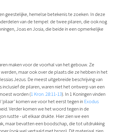
Podcast
Magazine
 een geestelijke, hemelse betekenis te zoeken. In deze
Digitale nieuwsbrief
derdelen van de tempel: de twee pilaren, die ook nog
Agenda
ingen, Joas en Josia, die beide in een opmerkelijke
Kinderwerk
Jongerenwerk
Het Studiehuis (cursus)
Webshop
Over ons
laren maken voor de voorhal van het gebouw. Ze
Onze visie
erden, maar ook over de plaats die ze hebben in het
Geschiedenis
 Messias Jezus. De meest uitgebreide beschrijving van
Actueel
s inclusief de pilaren, waren niet het ontwerp van een
ANBI
 moest worden (
1 Kron. 28:11-13
). In 1 Koningen vinden
Veelgestelde vragen
‘pilaar’ komen we voor het eerst tegen in
Exodus
Contact
eid. Verder komen we het woord tegen in de
Doneren
 rustte - uit elkaar drukte. Hier zien we een
ak, maar bevatten een boodschap, die tot uitdrukking
per (ook wel vertaald met brons). Dit materiaal zien