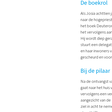
De boekrol
Als Josia achttien 
naar de hogepriest
het boek Deuteron
het vervolgens aan
Hij wordt diep ger
stuurt een delega
en haar inwoners v
gescheurd en voor
Bij de pilaar
Na de ontvangst va
gaat naar het huis
vervolgens een verb
aangezicht van de 
ziel in acht te ne