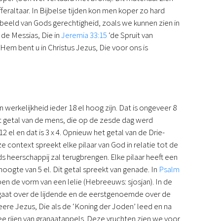
eraltaar. In Bijbelse tijden kon men koper zo hard
n beeld van Gods gerechtigheid, zoals we kunnen zien in
 de Messias, Die in
Jeremia 33:15
‘de Spruit van
t Hem bent u in Christus Jezus, Die voor ons is
n werkelijkheid ieder 18 el hoog zijn. Dat is ongeveer 8
et getal van de mens, die op de zesde dag werd
el en dat is 3 x 4. Opnieuw het getal van de Drie-
e context spreekt elke pilaar van God in relatie tot de
 heerschappij zal terugbrengen. Elke pilaar heeft een
hoogte van 5 el. Dit getal spreekt van genade. In
Psalm
en de vorm van een lelie (Hebreeuws: sjosjan). In de
aat over de lijdende en de eerstgenoemde over de
ere Jezus, Die als de ‘Koning der Joden’ leed en na
ee rijen van granaatappels. Deze vruchten zien we voor