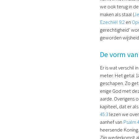
we ook terug in de
maken als staal (
Je
Ezechiël 9:2
en
Ope
gerechtigheid’ wo
geworden wijsheid 
De vorm van 
Er is wat verschil 
meter. Het getal 1
geschapen. Zo getu
enige God met deze
aarde. Overigens o
kapiteel, dat er al
45:3
lezen we over 
aanhef van
Psalm 
heersende Koning. 
Zijn wederkomst al