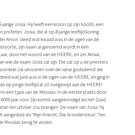
jarige Josia. Hij heeft een kroon op zijn hoofd, een
rofeten. Josia, die al op 8-jarige leeftijd koning
ader Amon ‘deed wat kwaad was in de ogen van de
n geboorte, zijn naam al genoemd wordt in een
 altaar, door het woord van de HEERE, en zei: Altaar,
 wie de naam Josia zal zijn. Die zal op u de priesters
 oordeel zal uitvoeren over de valse godsdienst die
deed wat juist was in de ogen van de HEERE, en ging in
an op jonge leeftijd al zó toegewijd aan de HEERE!
s een type van de Messias. In de eerste plaats door
4000 jaar voor Zijn komst aangekondigd als het Zaad
tan ten uitvoer zou brengen. De naam van Josia ‘hij
 aangeduid als ‘Mijn Knecht, Die Ik ondersteun’. Ten
e Messias terug te vinden.