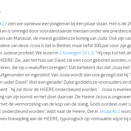
a
n
23
zien we opnieuw een jongeman bij een pilaar staan. Het is de 26-
nd en is omringd door vooraanstaande mensen onder wie priesters en p
zoon van Manasse, de meest goddeloze koning van Juda. Ook zijn v
dere van deze Josia is dat in Bethel, maar liefst 300 jaar voor zij
 Judese profeet. We lezen in
1 Koningen 13:1-2
: “Hij riep tot het
 HEERE: Zie, aan het huis van David zal een zoon geboren worden, van
eren, die op u reukoffers brengen”. Dat betekent dus dat Josia het
itgevonden en ingesteld. Van Josia wordt dan ook gezegd dat hij “
jn vader David”. Wat een genade! Zulke goddeloze voorouders en d
ent ´hij zal door de HEERE ondersteund worden´. Josia is eveneen
g van zijn komst en het doel daarvan. De Heere Jezus is ongeveer 
met de vermorzeling van de kop van de slang, Gods oordeel over sa
 ondersteund worden’, wijst naar de Heere, Die in
Jesaja 42:1
wordt
omen toewijding aan de HEERE, typologisch op volmaakte wijze bij d