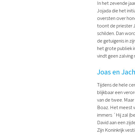
In het zevende jaa
Jojada die het init
oversten over hond
toont de priester 
schilden. Dan word
de getuigenis in z
het grote publiek 
vindt geen zalving 
Joas en Jach
Tijdens de hele cer
blijkbaar een vero
van de twee. Maar 
Boaz. Het meest wa
immers ´Hij zal (b
David aan een zijd
Zijn Koninkrijk vest