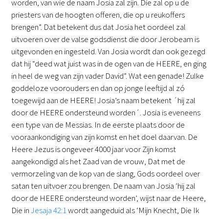
worden, van wie de naam Josia zal zijn. Die zal op u de
priesters van de hoogten offeren, die op u reukoffers
brengen”. Dat betekent dus dat Josia het oordeel zal
uitvoeren over de valse godsdienst die door Jerobeam is
uitgevonden en ingesteld. Van Josia wordt dan ook gezegd
dat hij “deed wat juist was in de ogen van de HEERE, en ging
in heel de weg van zijn vader David”. Wat een genade! Zulke
goddeloze voorouders en dan op jonge leeftijd al zó
toegewijd aan de HEERE! Josia’s naam betekent ´hij zal
door de HEERE ondersteund worden´. Josia is eveneens
een type van de Messias. In de eerste plaats door de
vooraankondiging van zijn komst en het doel daarvan. De
Heere Jezus is ongeveer 4000 jaar voor Zijn komst
aangekondigd als het Zaad van de vrouw, Dat met de
vermorzeling van de kop van de slang, Gods oordeel over
satan ten uitvoer zou brengen. De naam van Josia ‘hij zal
door de HEERE ondersteund worden’, wijst naar de Heere,
Die in
Jesaja 42:1
wordt aangeduid als ‘Mijn Knecht, Die Ik