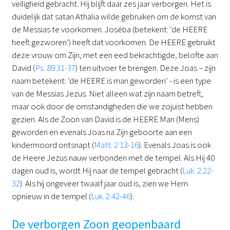
veiligheid gebracht. Hij blijft daar zes jaar verborgen. Het is
duidelijk dat satan Athalia wilde gebruiken om de komst van
de Messias te voorkomen. Joséba (betekent: ‘de HEERE
heeft gezworen’) heeft dat voorkomen. De HEERE gebruikt
deze vrouw om Zijn, met een eed bekrachtigde, belofte aan
David (
Ps. 89:31-37
) ten uitvoer te brengen. Deze Joas – zijn
naam betekent: ‘de HEERE is man geworden’ - is een type
van de Messias Jezus. Niet alleen wat zijn naam betreft,
maar ook door de omstandigheden die we zojuist hebben
gezien. Als de Zoon van David is de HEERE Man (Mens)
geworden en evenals Joas na Zijn geboorte aan een
kindermoord ontsnapt (
Matt. 2:13-16
). Evenals Joas is ook
de Heere Jezus nauw verbonden met de tempel. Als Hij 40
dagen oud is, wordt Hij naar de tempel gebracht (
Luk. 2:22-
32
). Als hij ongeveer twaalf jaar oud is, zien we Hem
opnieuw in de tempel (
Luk. 2:42-46
).
De verborgen Zoon geopenbaard