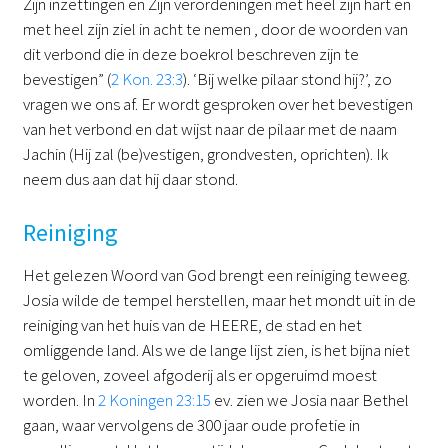
Zijn inzettingen en Zijn verordeningen met heel zijn hart en
met heel zijn ziel in acht te nemen , door de woorden van
dit verbond die in deze boekrol beschreven zijn te
bevestigen” (
2 Kon. 23:3
). ‘Bij welke pilaar stond hij?’, zo
vragen we ons af. Er wordt gesproken over het bevestigen
van het verbond en dat wijst naar de pilaar met de naam
Jachin (Hij zal (be)vestigen, grondvesten, oprichten). Ik
neem dus aan dat hij daar stond.
Reiniging
Het gelezen Woord van God brengt een reiniging teweeg.
Josia wilde de tempel herstellen, maar het mondt uit in de
reiniging van het huis van de HEERE, de stad en het
omliggende land. Als we de lange lijst zien, is het bijna niet
te geloven, zoveel afgoderij als er opgeruimd moest
worden. In
2 Koningen 23:15
ev. zien we Josia naar Bethel
gaan, waar vervolgens de 300 jaar oude profetie in