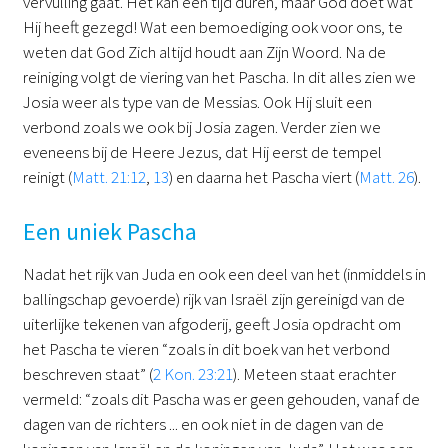
vervulling gaat. Het kan een tijd duren, maar God doet wat
Hij heeft gezegd! Wat een bemoediging ook voor ons, te
weten dat God Zich altijd houdt aan Zijn Woord. Na de
reiniging volgt de viering van het Pascha. In dit alles zien we
Josia weer als type van de Messias. Ook Hij sluit een
verbond zoals we ook bij Josia zagen. Verder zien we
eveneens bij de Heere Jezus, dat Hij eerst de tempel
reinigt (
Matt. 21:12
,
13
) en daarna het Pascha viert (
Matt. 26
).
Een uniek Pascha
Nadat het rijk van Juda en ook een deel van het (inmiddels in
ballingschap gevoerde) rijk van Israël zijn gereinigd van de
uiterlijke tekenen van afgoderij, geeft Josia opdracht om
het Pascha te vieren “zoals in dit boek van het verbond
beschreven staat” (
2 Kon. 23:21
). Meteen staat erachter
vermeld: “zoals dit Pascha was er geen gehouden, vanaf de
dagen van de richters ... en ook niet in de dagen van de