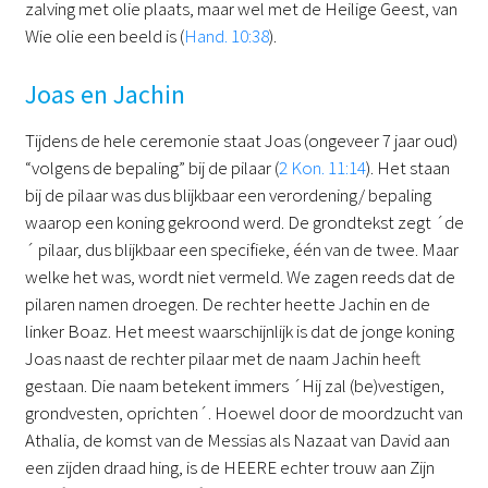
zalving met olie plaats, maar wel met de Heilige Geest, van
Wie olie een beeld is (
Hand. 10:38
).
Joas en Jachin
Tijdens de hele ceremonie staat Joas (ongeveer 7 jaar oud)
“volgens de bepaling” bij de pilaar (
2 Kon. 11:14
). Het staan
bij de pilaar was dus blijkbaar een verordening/ bepaling
waarop een koning gekroond werd. De grondtekst zegt ´de
´ pilaar, dus blijkbaar een specifieke, één van de twee. Maar
welke het was, wordt niet vermeld. We zagen reeds dat de
pilaren namen droegen. De rechter heette Jachin en de
linker Boaz. Het meest waarschijnlijk is dat de jonge koning
Joas naast de rechter pilaar met de naam Jachin heeft
gestaan. Die naam betekent immers ´Hij zal (be)vestigen,
grondvesten, oprichten´. Hoewel door de moordzucht van
Athalia, de komst van de Messias als Nazaat van David aan
een zijden draad hing, is de HEERE echter trouw aan Zijn