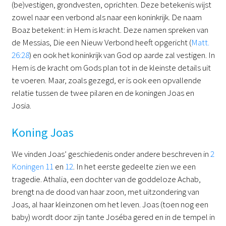
(be)vestigen, grondvesten, oprichten. Deze betekenis wijst
zowel naar een verbond als naar een koninkrijk. De naam
Boaz betekent: in Hem is kracht. Deze namen spreken van
de Messias, Die een Nieuw Verbond heeft opgericht (
Matt.
26:28
) en ook het koninkrijk van God op aarde zal vestigen. In
Hem is de kracht om Gods plan tot in de kleinste details uit
te voeren. Maar, zoals gezegd, er is ook een opvallende
relatie tussen de twee pilaren en de koningen Joas en
Josia.
Koning Joas
We vinden Joas’ geschiedenis onder andere beschreven in
2
Koningen 11
en
12
. In het eerste gedeelte zien we een
tragedie. Athalia, een dochter van de goddeloze Achab,
brengt na de dood van haar zoon, met uitzondering van
Joas, al haar kleinzonen om het leven. Joas (toen nog een
baby) wordt door zijn tante Joséba gered en in de tempel in