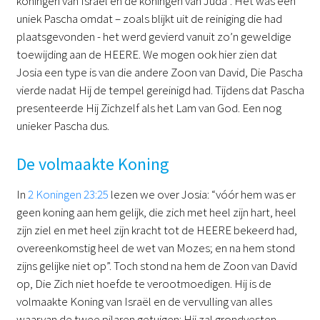
koningen van Israël en de koningen van Juda”. Het was een
uniek Pascha omdat – zoals blijkt uit de reiniging die had
plaatsgevonden - het werd gevierd vanuit zo’n geweldige
toewijding aan de HEERE. We mogen ook hier zien dat
Josia een type is van die andere Zoon van David, Die Pascha
vierde nadat Hij de tempel gereinigd had. Tijdens dat Pascha
presenteerde Hij Zichzelf als het Lam van God. Een nog
unieker Pascha dus.
De volmaakte Koning
In
2 Koningen 23:25
lezen we over Josia: “vóór hem was er
geen koning aan hem gelijk, die zich met heel zijn hart, heel
zijn ziel en met heel zijn kracht tot de HEERE bekeerd had,
overeenkomstig heel de wet van Mozes; en na hem stond
zijns gelijke niet op”. Toch stond na hem de Zoon van David
op, Die Zich niet hoefde te verootmoedigen. Hij is de
volmaakte Koning van Israël en de vervulling van alles
waarvan de twee pilaren getuigen: Hij zal grondvesten