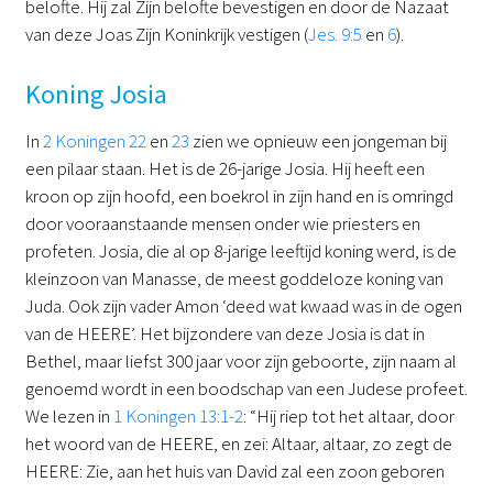
belofte. Hij zal Zijn belofte bevestigen en door de Nazaat
van deze Joas Zijn Koninkrijk vestigen (
Jes. 9:5
en
6
).
Koning Josia
In
2 Koningen 22
en
23
zien we opnieuw een jongeman bij
een pilaar staan. Het is de 26-jarige Josia. Hij heeft een
kroon op zijn hoofd, een boekrol in zijn hand en is omringd
door vooraanstaande mensen onder wie priesters en
profeten. Josia, die al op 8-jarige leeftijd koning werd, is de
kleinzoon van Manasse, de meest goddeloze koning van
Juda. Ook zijn vader Amon ‘deed wat kwaad was in de ogen
van de HEERE’. Het bijzondere van deze Josia is dat in
Bethel, maar liefst 300 jaar voor zijn geboorte, zijn naam al
genoemd wordt in een boodschap van een Judese profeet.
We lezen in
1 Koningen 13:1-2
: “Hij riep tot het altaar, door
het woord van de HEERE, en zei: Altaar, altaar, zo zegt de
HEERE: Zie, aan het huis van David zal een zoon geboren