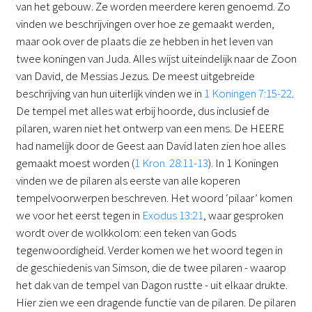
van het gebouw. Ze worden meerdere keren genoemd. Zo
vinden we beschrijvingen over hoe ze gemaakt werden,
maar ook over de plaats die ze hebben in het leven van
twee koningen van Juda. Alles wijst uiteindelijk naar de Zoon
van David, de Messias Jezus. De meest uitgebreide
beschrijving van hun uiterlijk vinden we in
1 Koningen 7:15-22
.
De tempel met alles wat erbij hoorde, dus inclusief de
pilaren, waren niet het ontwerp van een mens. De HEERE
had namelijk door de Geest aan David laten zien hoe alles
gemaakt moest worden (
1 Kron. 28:11-13
). In 1 Koningen
vinden we de pilaren als eerste van alle koperen
tempelvoorwerpen beschreven. Het woord ‘pilaar’ komen
we voor het eerst tegen in
Exodus 13:21
, waar gesproken
wordt over de wolkkolom: een teken van Gods
tegenwoordigheid. Verder komen we het woord tegen in
de geschiedenis van Simson, die de twee pilaren - waarop
het dak van de tempel van Dagon rustte - uit elkaar drukte.
Hier zien we een dragende functie van de pilaren. De pilaren