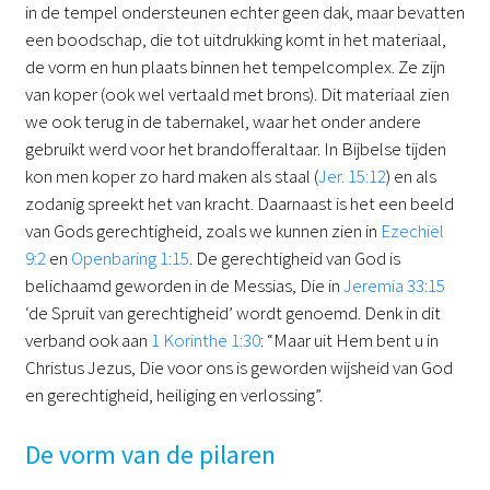
in de tempel ondersteunen echter geen dak, maar bevatten
een boodschap, die tot uitdrukking komt in het materiaal,
de vorm en hun plaats binnen het tempelcomplex. Ze zijn
van koper (ook wel vertaald met brons). Dit materiaal zien
we ook terug in de tabernakel, waar het onder andere
gebruikt werd voor het brandofferaltaar. In Bijbelse tijden
kon men koper zo hard maken als staal (
Jer. 15:12
) en als
zodanig spreekt het van kracht. Daarnaast is het een beeld
van Gods gerechtigheid, zoals we kunnen zien in
Ezechiël
9:2
en
Openbaring 1:15
. De gerechtigheid van God is
belichaamd geworden in de Messias, Die in
Jeremia 33:15
‘de Spruit van gerechtigheid’ wordt genoemd. Denk in dit
verband ook aan
1 Korinthe 1:30
: “Maar uit Hem bent u in
Christus Jezus, Die voor ons is geworden wijsheid van God
en gerechtigheid, heiliging en verlossing”.
De vorm van de pilaren