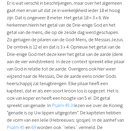
Er is wat verschil in beschrijvingen, maar over het algemeen
gaat men ervan uit dat ze in werkelijkheid ieder 18 el hoog
zijn. Dat is ongeveer 8 meter. Het getal 18 = 3 x 6. We
herkennen hierin het getal van de Drie-enige God en het
getal van de mens, die op de zesde dag werd geschapen.
Zo getuigen de pilaren van de God-Mens, de Messias Jezus.
De omtrek is 12 el en dat is 3 x 4. Opnieuw het getal van de
Drie-enige God met deze keer het getal van de aarde (denk
aan de vier windstreken). In deze context spreekt elke pilaar
van God in relatie tot de aarde. Overigens ook hier weer
wijzend naar de Messias, Die de aarde eens onder Gods
heerschappij zal terugbrengen. Elke pilaar heeft een
kapiteel, dat er als een soort kroon los is opgezet. Het is
ook van koper en heeft een hoogte van 5 el. Dit getal
spreekt van genade. In
Psalm 45:3
lezen we over de Koning:
“genade is op Uw lippen uitgegoten”. De kapitelen hebben
de vorm van een lelie (Hebreeuws: sjosjan). In de aanhef van
Psalm 45
en
69
worden ook ´lelies´ vermeld. De