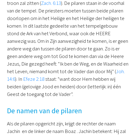
troon zal zitten (
Zach. 6:13
). De pilaren staan in de voorhal
van de tempel. De priesters moeten tussen beide pilaren
doorlopen om in het Heilige en het Heilige der heiligen te
komen. In dit laatste gedeelte van het tempelgebouw
stond de Ark van het Verbond, waar ook de HEERE
aanwezig was. Om in Zijn aanwezigheid te komen, is er geen
andere weg dan tussen de pilaren door te gaan. Zo is er
geen andere weg om tot God te komen dan via de Heere
Jezus, Die gezegd heeft: “Ik ben de Weg, en de Waarheid en
het Leven, niemand komt tot de Vader dan door Mij” (
Joh.
14:6
). In
Efeze 2:18
staat: “want door Hem hebben wij
beiden (gelovige Jood en heiden) door (letterlijk: in) één
Geest de toegang tot de Vader”.
De namen van de pilaren
Als de pilaren opgericht zijn, krijgt de rechter de naam
Jachin en de linker de naam Boaz . Jachin betekent: Hij zal