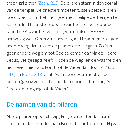
troon zal zitten (
Zach. 6:13
). De pilaren staan in de voorhal
van de tempel. De priesters moeten tussen beide pilaren
doorlopen om in het Heilige en het Heilige der heiligen te
komen. In dit laatste gedeelte van het tempelgebouw
stond de Ark van het Verbond, waar ook de HEERE
aanwezig was. Om in Zijn aanwezigheid te komen, is er geen
andere weg dan tussen de pilaren door te gaan. Zo is er
geen andere weg om tot God te komen dan via de Heere
Jezus, Die gezegd heeft: “Ik ben de Weg, en de Waarheid en
het Leven, niemand komt tot de Vader dan door Mij” (
Joh.
14:6
). In
Efeze 2:18
staat: “want door Hem hebben wij
beiden (gelovige Jood en heiden) door (letterlijk: in) één
Geest de toegang tot de Vader”.
De namen van de pilaren
Als de pilaren opgericht zijn, krijgt de rechter de naam
Jachin en de linker de naam Boaz . Jachin betekent: Hij zal