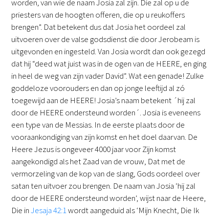
worden, van wie de naam Josia zal zijn. Die zal op u de
priesters van de hoogten offeren, die op u reukoffers
brengen”. Dat betekent dus dat Josia het oordeel zal
uitvoeren over de valse godsdienst die door Jerobeam is
uitgevonden en ingesteld. Van Josia wordt dan ook gezegd
dat hij “deed wat juist was in de ogen van de HEERE, en ging
in heel de weg van zijn vader David”. Wat een genade! Zulke
goddeloze voorouders en dan op jonge leeftijd al zó
toegewijd aan de HEERE! Josia’s naam betekent ´hij zal
door de HEERE ondersteund worden´. Josia is eveneens
een type van de Messias. In de eerste plaats door de
vooraankondiging van zijn komst en het doel daarvan. De
Heere Jezus is ongeveer 4000 jaar voor Zijn komst
aangekondigd als het Zaad van de vrouw, Dat met de
vermorzeling van de kop van de slang, Gods oordeel over
satan ten uitvoer zou brengen. De naam van Josia ‘hij zal
door de HEERE ondersteund worden’, wijst naar de Heere,
Die in
Jesaja 42:1
wordt aangeduid als ‘Mijn Knecht, Die Ik