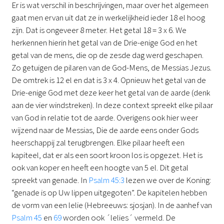
Er is wat verschil in beschrijvingen, maar over het algemeen
gaat men ervan uit dat ze in werkelijkheid ieder 18 el hoog
zijn. Dat is ongeveer 8 meter. Het getal 18 = 3 x 6. We
herkennen hierin het getal van de Drie-enige God en het
getal van de mens, die op de zesde dag werd geschapen.
Zo getuigen de pilaren van de God-Mens, de Messias Jezus.
De omtrek is 12 el en dat is 3 x 4. Opnieuw het getal van de
Drie-enige God met deze keer het getal van de aarde (denk
aan de vier windstreken). In deze context spreekt elke pilaar
van God in relatie tot de aarde. Overigens ook hier weer
wijzend naar de Messias, Die de aarde eens onder Gods
heerschappij zal terugbrengen. Elke pilaar heeft een
kapiteel, dat er als een soort kroon los is opgezet. Het is
ook van koper en heeft een hoogte van 5 el. Dit getal
spreekt van genade. In
Psalm 45:3
lezen we over de Koning:
“genade is op Uw lippen uitgegoten”. De kapitelen hebben
de vorm van een lelie (Hebreeuws: sjosjan). In de aanhef van
Psalm 45
en
69
worden ook ´lelies´ vermeld. De