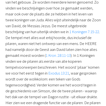
van het gebouw. Ze worden meerdere keren genoemd. Zo
vinden we beschrijvingen over hoe ze gemaakt werden,
maar ook over de plaats die ze hebben in het leven van
twee koningen van Juda. Alles wijst uiteindelijk naar de Zoon
van David, de Messias Jezus. De meest uitgebreide
beschrijving van hun uiterlijk vinden we in
1 Koningen 7:15-22
.
De tempel met alles wat erbij hoorde, dus inclusief de
pilaren, waren niet het ontwerp van een mens. De HEERE
had namelijk door de Geest aan David laten zien hoe alles
gemaakt moest worden (
1 Kron. 28:11-13
). In 1 Koningen
vinden we de pilaren als eerste van alle koperen
tempelvoorwerpen beschreven. Het woord ‘pilaar’ komen
we voor het eerst tegen in
Exodus 13:21
, waar gesproken
wordt over de wolkkolom: een teken van Gods
tegenwoordigheid. Verder komen we het woord tegen in
de geschiedenis van Simson, die de twee pilaren - waarop
het dak van de tempel van Dagon rustte - uit elkaar drukte.
Hier zien we een dragende functie van de pilaren. De pilaren