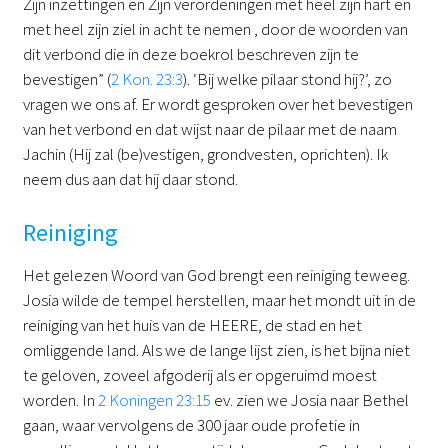
Zijn inzettingen en Zijn verordeningen met heel zijn hart en
met heel zijn ziel in acht te nemen , door de woorden van
dit verbond die in deze boekrol beschreven zijn te
bevestigen” (
2 Kon. 23:3
). ‘Bij welke pilaar stond hij?’, zo
vragen we ons af. Er wordt gesproken over het bevestigen
van het verbond en dat wijst naar de pilaar met de naam
Jachin (Hij zal (be)vestigen, grondvesten, oprichten). Ik
neem dus aan dat hij daar stond.
Reiniging
Het gelezen Woord van God brengt een reiniging teweeg.
Josia wilde de tempel herstellen, maar het mondt uit in de
reiniging van het huis van de HEERE, de stad en het
omliggende land. Als we de lange lijst zien, is het bijna niet
te geloven, zoveel afgoderij als er opgeruimd moest
worden. In
2 Koningen 23:15
ev. zien we Josia naar Bethel
gaan, waar vervolgens de 300 jaar oude profetie in