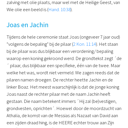
zalving met olie plaats, maar wel met de Heilige Geest, van
Wie olie een beeld is (
Hand. 10:38
).
Joas en Jachin
Tijdens de hele ceremonie staat Joas (ongeveer 7 jaar oud)
“volgens de bepaling” bij de pilaar (
2 Kon. 11:14
). Het staan
bij de pilaar was dus blijkbaar een verordening/ bepaling
waarop een koning gekroond werd. De grondtekst zegt ´de
´ pilaar, dus blijkbaar een specifieke, één van de twee. Maar
welke het was, wordt niet vermeld. We zagen reeds dat de
pilaren namen droegen. De rechter heette Jachin en de
linker Boaz. Het meest waarschijnlijk is dat de jonge koning
Joas naast de rechter pilaar met de naam Jachin heeft
gestaan. Die naam betekent immers ´Hij zal (be)vestigen,
grondvesten, oprichten´. Hoewel door de moordzucht van
Athalia, de komst van de Messias als Nazaat van David aan
een zijden draad hing, is de HEERE echter trouw aan Zijn