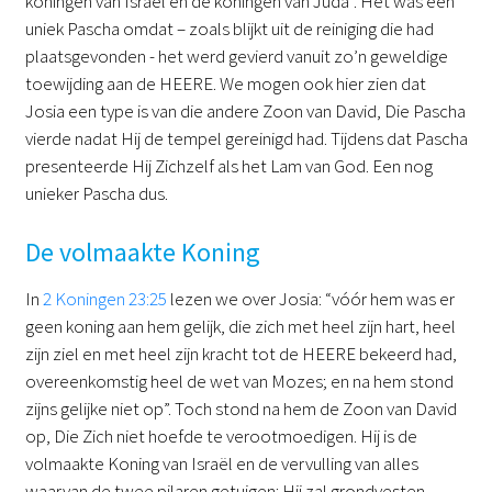
koningen van Israël en de koningen van Juda”. Het was een
uniek Pascha omdat – zoals blijkt uit de reiniging die had
plaatsgevonden - het werd gevierd vanuit zo’n geweldige
toewijding aan de HEERE. We mogen ook hier zien dat
Josia een type is van die andere Zoon van David, Die Pascha
vierde nadat Hij de tempel gereinigd had. Tijdens dat Pascha
presenteerde Hij Zichzelf als het Lam van God. Een nog
unieker Pascha dus.
De volmaakte Koning
In
2 Koningen 23:25
lezen we over Josia: “vóór hem was er
geen koning aan hem gelijk, die zich met heel zijn hart, heel
zijn ziel en met heel zijn kracht tot de HEERE bekeerd had,
overeenkomstig heel de wet van Mozes; en na hem stond
zijns gelijke niet op”. Toch stond na hem de Zoon van David
op, Die Zich niet hoefde te verootmoedigen. Hij is de
volmaakte Koning van Israël en de vervulling van alles
waarvan de twee pilaren getuigen: Hij zal grondvesten