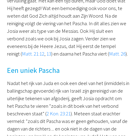
vervulling gaat. Het kan een tijd duren, maar God doet wat
Hij heeft gezegd! Wat een bemoediging ook voor ons, te
weten dat God Zich altijd houdt aan Zijn Woord. Na de
reiniging volgt de viering van het Pascha. In dit alles zien we
Josia weer als type van de Messias. Ook Hij sluit een
verbond zoals we ook bij Josia zagen. Verder zien we
eveneens bij de Heere Jezus, dat Hij eerst de tempel
reinigt (
Matt. 21:12
,
13
) en daarna het Pascha viert (
Matt. 26
).
Een uniek Pascha
Nadat het rijk van Juda en ook een deel van het (inmiddels in
ballingschap gevoerde) rijk van Israël zijn gereinigd van de
uiterlijke tekenen van afgoderij, geeft Josia opdracht om
het Pascha te vieren “zoals in dit boek van het verbond
beschreven staat” (
2 Kon. 23:21
). Meteen staat erachter
vermeld: “zoals dit Pascha was er geen gehouden, vanaf de
dagen van de richters ... en ook niet in de dagen van de