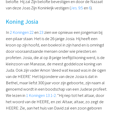
belofte. Hij zal Zijn belofte bevestigen en door de Nazaat
van deze Joas Zijn Koninkrijk vestigen (
Jes. 9:5
en
6
).
Koning Josia
In
2 Koningen 22
en
23
zien we opnieuw een jongeman bij
een pilaar staan. Het is de 26-jarige Josia. Hij heeft een
kroon op zijn hoofd, een boekrol in zijn hand en is omringd
door vooraanstaande mensen onder wie priesters en
profeten. Josia, die al op 8-jarige leeftijd koning werd, is de
kleinzoon van Manasse, de meest goddeloze koning van
Juda. Ook zijn vader Amon ‘deed wat kwaad was in de ogen
van de HEERE’. Het bijzondere van deze Josia is dat in
Bethel, maar liefst 300 jaar voor zijn geboorte, zijn naam al
genoemd wordt in een boodschap van een Judese profeet.
We lezen in
1 Koningen 13:1-2
: “Hij riep tot het altaar, door
het woord van de HEERE, en zei: Altaar, altaar, zo zegt de
HEERE: Zie, aan het huis van David zal een zoon geboren