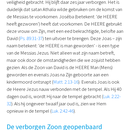
veiligheid gebracht. Hij blijft daar zes jaar verborgen. Het is
duidelijk dat satan Athalia wilde gebruiken om de komst van
de Messias te voorkomen. Joséba (betekent: ‘de HEERE
heeft gezworen’) heeft dat voorkomen. De HEERE gebruikt
deze vrouw om Zijn, met een eed bekrachtigde, belofte aan
David (
Ps. 89:31-37
) ten uitvoer te brengen. Deze Joas – zijn
naam betekent: ‘de HEERE is man geworden’ - is een type
van de Messias Jezus. Niet alleen wat zijn naam betreft,
maar ook door de omstandigheden die we zojuist hebben
gezien. Als de Zoon van David is de HEERE Man (Mens)
geworden en evenals Joas na Zijn geboorte aan een
kindermoord ontsnapt (
Matt. 2:13-16
). Evenals Joas is ook
de Heere Jezus nauw verbonden met de tempel. Als Hij 40
dagen oud is, wordt Hij naar de tempel gebracht (
Luk. 2:22-
32
). Als hij ongeveer twaalf jaar oud is, zien we Hem
opnieuw in de tempel (
Luk. 2:42-46
).
De verborgen Zoon geopenbaard