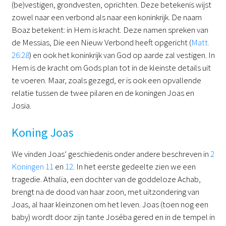
(be)vestigen, grondvesten, oprichten. Deze betekenis wijst
zowel naar een verbond als naar een koninkrijk. De naam
Boaz betekent: in Hem is kracht. Deze namen spreken van
de Messias, Die een Nieuw Verbond heeft opgericht (
Matt.
26:28
) en ook het koninkrijk van God op aarde zal vestigen. In
Hem is de kracht om Gods plan tot in de kleinste details uit
te voeren. Maar, zoals gezegd, er is ook een opvallende
relatie tussen de twee pilaren en de koningen Joas en
Josia.
Koning Joas
We vinden Joas’ geschiedenis onder andere beschreven in
2
Koningen 11
en
12
. In het eerste gedeelte zien we een
tragedie. Athalia, een dochter van de goddeloze Achab,
brengt na de dood van haar zoon, met uitzondering van
Joas, al haar kleinzonen om het leven. Joas (toen nog een
baby) wordt door zijn tante Joséba gered en in de tempel in