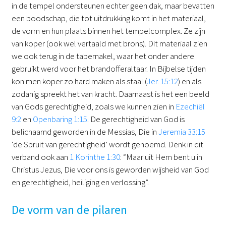
in de tempel ondersteunen echter geen dak, maar bevatten
een boodschap, die tot uitdrukking komt in het materiaal,
de vorm en hun plaats binnen het tempelcomplex. Ze zijn
van koper (ook wel vertaald met brons). Dit materiaal zien
we ook terug in de tabernakel, waar het onder andere
gebruikt werd voor het brandofferaltaar. In Bijbelse tijden
kon men koper zo hard maken als staal (
Jer. 15:12
) en als
zodanig spreekt het van kracht. Daarnaast is het een beeld
van Gods gerechtigheid, zoals we kunnen zien in
Ezechiël
9:2
en
Openbaring 1:15
. De gerechtigheid van God is
belichaamd geworden in de Messias, Die in
Jeremia 33:15
‘de Spruit van gerechtigheid’ wordt genoemd. Denk in dit
verband ook aan
1 Korinthe 1:30
: “Maar uit Hem bent u in
Christus Jezus, Die voor ons is geworden wijsheid van God
en gerechtigheid, heiliging en verlossing”.
De vorm van de pilaren