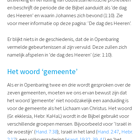
en beschrijft de periode die de Bijbel aanduidt als ‘de dag
des Heeren’ en waarin Johannes zich bevond (1:10). Zie
voor meer informatie op deze pagina: ‘De dag des Heeren’.
Er blijkt niets in de geschiedenis, dat de in Openbaring
vermelde gebeurtenissen al zijn vervuld. Deze zullen zich
namelijk afspelen in ‘de dag des Heeren’ (zie: 1:10).
Het woord ‘gemeente’
Als er in Openbaring twee en drie wordt gesproken over de
zeven gemeenten, moeten we ons ervan bewust zijn dat
het woord ‘gemeente’ niet noodzakelijk een aanduiding is
voor de gemeente als het Lichaam van Christus. Het woord
(Gr. ekklesia, Hebr. KaHaL) wordt in de Bijbel gebruikt voor
verschillende groepen mensen. Bijvoorbeeld voor ‘Israël in
de woestijn’ (
Hand. 7:38
); Israël in het land (
Hand. 2:47
,
Hebr.
2:12
); een volksvergadering (
Hand. 19:32
,
39
,
41
) en ‘het