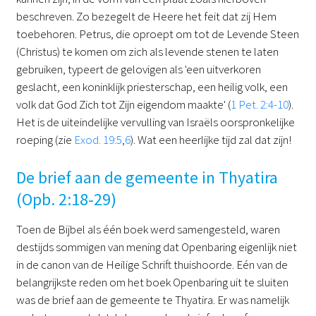
beschreven. Zo bezegelt de Heere het feit dat zij Hem
toebehoren. Petrus, die oproept om tot de Levende Steen
(Christus) te komen om zich als levende stenen te laten
gebruiken, typeert de gelovigen als 'een uitverkoren
geslacht, een koninklijk priesterschap, een heilig volk, een
volk dat God Zich tot Zijn eigendom maakte' (
1 Pet. 2:4-10
).
Het is de uiteindelijke vervulling van Israëls oorspronkelijke
roeping (zie
Exod. 19:5
,
6
). Wat een heerlijke tijd zal dat zijn!
De brief aan de gemeente in Thyatira
(Opb. 2:18-29)
Toen de Bijbel als één boek werd samengesteld, waren
destijds sommigen van mening dat Openbaring eigenlijk niet
in de canon van de Heilige Schrift thuishoorde. Eén van de
belangrijkste reden om het boek Openbaring uit te sluiten
was de brief aan de gemeente te Thyatira. Er was namelijk