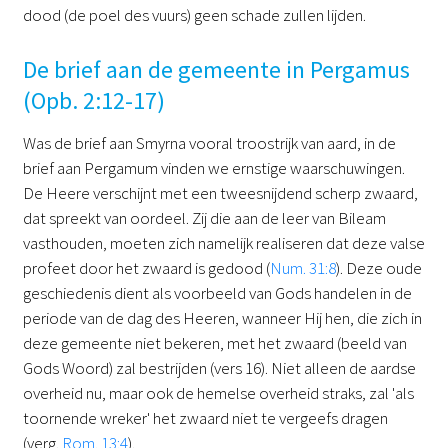
dood (de poel des vuurs) geen schade zullen lijden.
De brief aan de gemeente in Pergamus
(Opb. 2:12-17)
Was de brief aan Smyrna vooral troostrijk van aard, in de
brief aan Pergamum vinden we ernstige waarschuwingen.
De Heere verschijnt met een tweesnijdend scherp zwaard,
dat spreekt van oordeel. Zij die aan de leer van Bileam
vasthouden, moeten zich namelijk realiseren dat deze valse
profeet door het zwaard is gedood (
Num. 31:8
). Deze oude
geschiedenis dient als voorbeeld van Gods handelen in de
periode van de dag des Heeren, wanneer Hij hen, die zich in
deze gemeente niet bekeren, met het zwaard (beeld van
Gods Woord) zal bestrijden (vers 16). Niet alleen de aardse
overheid nu, maar ook de hemelse overheid straks, zal 'als
toornende wreker' het zwaard niet te vergeefs dragen
(verg.
Rom. 13:4
).