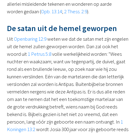
allerlei misleidende tekenen en wonderen op aarde
worden gedaan (
Opb. 13:14
;
2 Thess. 2:9
).
De satan uit de hemel geworpen
Uit
Openbaring 12:9
weten we dat de satan met zijn engelen
uit de hemel zullen geworpen worden. Dan zal ook het
woord uit
1 Petrus 5:8
volle werkelijkheid worden: “Wees
nuchter en waakzaam; want uw tegenpartij, de duivel, gaat
rond als een brullende leeuw, op zoek naar wie hij zou
kunnen verslinden. Eén van de martelaren die dan letterlijk
verslonden zal worden is Antipas. Buitenbijbelse bronnen
vermelden nergens wie deze Antipas is. Er is dus alle reden
om aan te nemen dat het een toekomstige martelaar van
de grote verdrukking betreft, wiens naam bij God reeds
bekend is. Bijbels gezien is het niet zo vreemd, dat een
persoon, lang vóór zijn geboorte een naam ontvangt. In
1
Koningen 13:2
wordt Josia 300 jaar voor zijn geboorte reeds