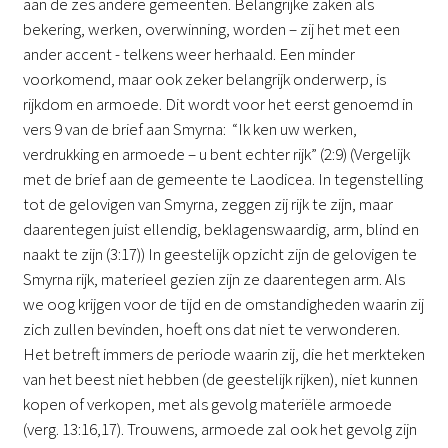
aan de zes andere gemeenten. Belangrijke zaken als
bekering, werken, overwinning, worden – zij het met een
ander accent - telkens weer herhaald. Een minder
voorkomend, maar ook zeker belangrijk onderwerp, is
rijkdom en armoede. Dit wordt voor het eerst genoemd in
vers 9 van de brief aan Smyrna: “Ik ken uw werken,
verdrukking en armoede – u bent echter rijk” (2:9) (Vergelijk
met de brief aan de gemeente te Laodicea. In tegenstelling
tot de gelovigen van Smyrna, zeggen zij rijk te zijn, maar
daarentegen juist ellendig, beklagenswaardig, arm, blind en
naakt te zijn (3:17)) In geestelijk opzicht zijn de gelovigen te
Smyrna rijk, materieel gezien zijn ze daarentegen arm. Als
we oog krijgen voor de tijd en de omstandigheden waarin zij
zich zullen bevinden, hoeft ons dat niet te verwonderen.
Het betreft immers de periode waarin zij, die het merkteken
van het beest niet hebben (de geestelijk rijken), niet kunnen
kopen of verkopen, met als gevolg materiële armoede
(verg. 13:16,17). Trouwens, armoede zal ook het gevolg zijn