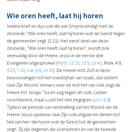
Wie oren heeft, laat hij horen
Iedere brief en dus ook die aan Smyrna eindigt met de
zinsnede: “Wie oren heeft, laat hij horen wat de Geest tegen
de gemeenten zegt. (2:11). Het eerst deel van deze
zinsnede, “Wie oren heeft, laat hij horen”, wordt ook
veelvuldig door de Heere Jezus in de eerste drie
Evangeliën uitgesproken (
Matt. 11:15
;
13:9
;
13:43
, Mark. 4:9;
4:23
;
7:16
;
Luk. 8:8
;
14:35
). De Heere richt Zich in deze
bewoordingen tot het overblijfsel van Israël, dat luistert
naar Zijn Woord. Immers over de rest het van volk zegt de
Heere tot Jesaja: “Ga en zeg tegen dit volk: Luister
voortdurend, maar u zult het niet begrijpen. (
Jes. 6:9
).
Tijdens de periode van verdrukking zal het Woord van de
Heere Jezus opnieuw naar Zijn volk uitgaan en dienen tot
heil van hen ‘die horen wat de Geest tot de gemeenten
zegt’. Zij zijn degenen die overwinnen en van de tweede