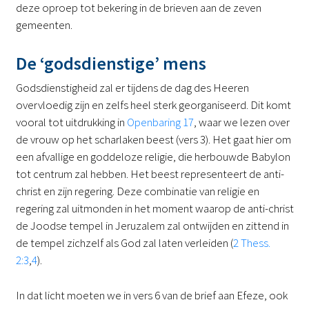
deze oproep tot bekering in de brieven aan de zeven
gemeenten.
De ‘godsdienstige’ mens
Godsdienstigheid zal er tijdens de dag des Heeren
overvloedig zijn en zelfs heel sterk georganiseerd. Dit komt
vooral tot uitdrukking in
Openbaring 17
, waar we lezen over
de vrouw op het scharlaken beest (vers 3). Het gaat hier om
een afvallige en goddeloze religie, die herbouwde Babylon
tot centrum zal hebben. Het beest representeert de anti-
christ en zijn regering. Deze combinatie van religie en
regering zal uitmonden in het moment waarop de anti-christ
de Joodse tempel in Jeruzalem zal ontwijden en zittend in
de tempel zichzelf als God zal laten verleiden (
2 Thess.
2:3
,
4
).
In dat licht moeten we in vers 6 van de brief aan Efeze, ook