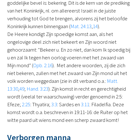
goddelijke bevel is: bekering. Dit is de kern van de prediking
van het Koninkrijk, nl. om allereerst Israël in de juiste
verhouding tot God te brengen, alvorens zij het beloofde
Koninkrijk kunnen binnengaan (
Mat. 24:13
,
14
).
De Heere kondigt Zijn spoedige komst aan, als het
ongelovige deel zich niet bekeert en Zijn woord niet
gehoorzaamt: "Bekeer u. En zo niet, dan kom Ik spoedig bij
u en zal Ik tegen hen oorlog voeren met het zwaard van
Mijn mond” (
Opb. 2:16
). Met andere woorden, zij die zich
niet bekeren, zullen met het zwaard van Zijn mond uit het
volk worden weggedaan (zie in dit verband o.a.:
Matt.
13:30
,
49
;
Hand. 3:23
). Zijn komst in recht en gerechtigheid
wordt (veelal ter waarschuwing) verder genoemd in 2:5:
Efeze;
2:25
: Thyatira;
3:3
: Sardes en
3:11
: Filadelfia. Deze
komst wordt o.a. beschreven in 19:11-16: de Ruiter op het
witte paard uit wiens mond een scherp zwaard komt!
Verborgen manna