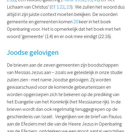
Lichaam van Christus’ (
Ef. 1:22
,
23
). We zullen het woord dus
altijd in zijn juiste context moeten bekijken. De woorden
gemeente en gemeenten komen
20
keer in het boek
Openbaring voor. Het is opmerkelijk dat het boek met het
woord ‘gemeente’ (1:4) en er ook mee eindigt (22:16).
Joodse gelovigen
De brieven aan de zeven gemeenten zijn boodschappen
van Messias Jezus aan – zoals we geleidelijk in onze studie
zullen zien - met name Joodse gelovigen. Zij worden
gewaarschuwd voor de komende gebeurtenissen en
worden opgeroepen zich te bekeren op de prediking van
het Evangelie van het Koninkrijk (het Messiaanse rijk). In de
brieven wordt dan ook regelmatig teruggegrepen op de
geschiedenis van Israël. Vergelijken we de brief van Paulus
aan de Efeziers met die van de Heere Jezus in Openbaring
aan de Efeziers, ontdekken we een groot aantal verschillen.