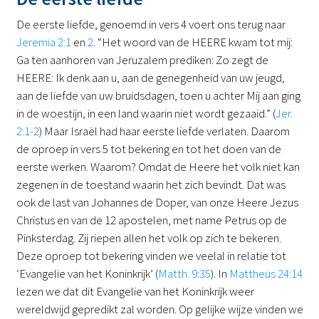
De eerste liefde, genoemd in vers 4 voert ons terug naar
Jeremia 2:1
en
2
. “Het woord van de HEERE kwam tot mij:
Ga ten aanhoren van Jeruzalem prediken: Zo zegt de
HEERE: Ik denk aan u, aan de genegenheid van uw jeugd,
aan de liefde van uw bruidsdagen, toen u achter Mij aan ging
in de woestijn, in een land waarin niet wordt gezaaid.” (
Jer.
2:1-2
) Maar Israël had haar eerste liefde verlaten. Daarom
de oproep in vers 5 tot bekering en tot het doen van de
eerste werken. Waarom? Omdat de Heere het volk niet kan
zegenen in de toestand waarin het zich bevindt. Dat was
ook de last van Johannes de Doper, van onze Heere Jezus
Christus en van de 12 apostelen, met name Petrus op de
Pinksterdag. Zij riepen allen het volk op zich te bekeren.
Deze oproep tot bekering vinden we veelal in relatie tot
‘Evangelie van het Koninkrijk’ (
Matth. 9:35
). In
Mattheüs 24:14
lezen we dat dit Evangelie van het Koninkrijk weer
wereldwijd gepredikt zal worden. Op gelijke wijze vinden we