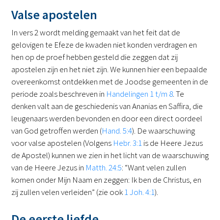
Valse apostelen
In vers 2 wordt melding gemaakt van het feit dat de
gelovigen te Efeze de kwaden niet konden verdragen en
hen op de proef hebben gesteld die zeggen dat zij
apostelen zijn en het niet zijn. We kunnen hier een bepaalde
overeenkomst ontdekken met de Joodse gemeenten in de
periode zoals beschreven in
Handelingen 1 t/m 8
. Te
denken valt aan de geschiedenis van Ananias en Saffira, die
leugenaars werden bevonden en door een direct oordeel
van God getroffen werden (
Hand. 5:4
). De waarschuwing
voor valse apostelen (Volgens
Hebr. 3:1
is de Heere Jezus
de Apostel) kunnen we zien in het licht van de waarschuwing
van de Heere Jezus in
Matth. 24:5
: “Want velen zullen
komen onder Mijn Naam en zeggen: Ik ben de Christus, en
zij zullen velen verleiden” (zie ook
1 Joh. 4:1
).
De eerste liefde