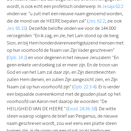
wordt, is ook echt een profetisch onderwerp. In
Jesaja 62:2
vinden we: “u zult met een nieuwe naam genoemd worden,
die de mond van de HEERE bepalen zal” (
Jes. 62:2
; zie ook
Jes. 65:15
). Dezelfde belofte vinden we voor de 144.000
verzegelden: "En ik zag, en zie, het Lam stond op de berg
Sion, en bij Hem honderdvierenveertigduizend mensen met
op hun voorhoofd de Naam van Zijn Vader geschreven”
(
Opb. 14:1
) en voor degenen in het nieuwe Jeruzalem: "En
geen enkele vervloeking zal er meer zijn. En de troon van
God en van het Lam zal daar zijn, en Zijn dienstknechten
zullen Hem dienen, en zullen Zijn aangezicht zien, en Zijn
Naam zal op hun voorhoofd zijn” (
Opb. 22:3-4
). Er is verder
een bepaalde overeenkomst met de gouden plaat op het
voorhoofd van Aaron met daarop de woorden: "De
HEILIGHEID VAN DE HEERE " (
Exod. 28:36-38
). De witte
steen waarop volgens de brief aan Pergamus, de nieuwe
naam geschreven wordt, zou wel eens een platte steen
kunnen zijn, in de vorm van een plaat zoals hierboven