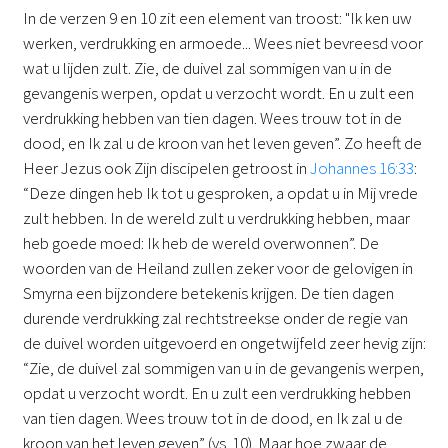
In de verzen 9 en 10 zit een element van troost: "Ik ken uw
werken, verdrukking en armoede... Wees niet bevreesd voor
wat u lijden zult. Zie, de duivel zal sommigen van u in de
gevangenis werpen, opdat u verzocht wordt. En u zult een
verdrukking hebben van tien dagen. Wees trouw tot in de
dood, en Ik zal u de kroon van het leven geven”. Zo heeft de
Heer Jezus ook Zijn discipelen getroost in
Johannes 16:33
:
“Deze dingen heb Ik tot u gesproken, a opdat u in Mij vrede
zult hebben. In de wereld zult u verdrukking hebben, maar
heb goede moed: Ik heb de wereld overwonnen”. De
woorden van de Heiland zullen zeker voor de gelovigen in
Smyrna een bijzondere betekenis krijgen. De tien dagen
durende verdrukking zal rechtstreekse onder de regie van
de duivel worden uitgevoerd en ongetwijfeld zeer hevig zijn:
“Zie, de duivel zal sommigen van u in de gevangenis werpen,
opdat u verzocht wordt. En u zult een verdrukking hebben
van tien dagen. Wees trouw tot in de dood, en Ik zal u de
kroon van het leven geven” (vs. 10). Maar hoe zwaar de