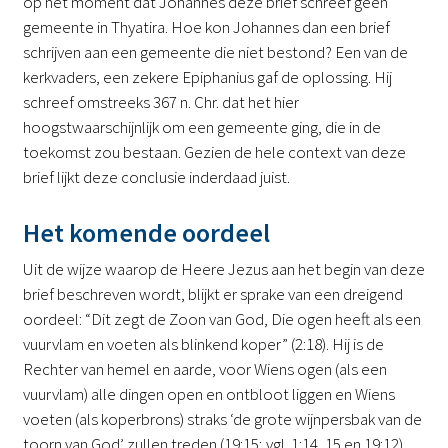
op het moment dat Johannes deze brief schreef geen
gemeente in Thyatira. Hoe kon Johannes dan een brief
schrijven aan een gemeente die niet bestond? Een van de
kerkvaders, een zekere Epiphanius gaf de oplossing. Hij
schreef omstreeks 367 n. Chr. dat het hier
hoogstwaarschijnlijk om een gemeente ging, die in de
toekomst zou bestaan. Gezien de hele context van deze
brief lijkt deze conclusie inderdaad juist.
Het komende oordeel
Uit de wijze waarop de Heere Jezus aan het begin van deze
brief beschreven wordt, blijkt er sprake van een dreigend
oordeel: “Dit zegt de Zoon van God, Die ogen heeft als een
vuurvlam en voeten als blinkend koper” (2:18). Hij is de
Rechter van hemel en aarde, voor Wiens ogen (als een
vuurvlam) alle dingen open en ontbloot liggen en Wiens
voeten (als koperbrons) straks ‘de grote wijnpersbak van de
toorn van God’ zullen treden (19:15; vgl. 1:14, 15 en 19:12).