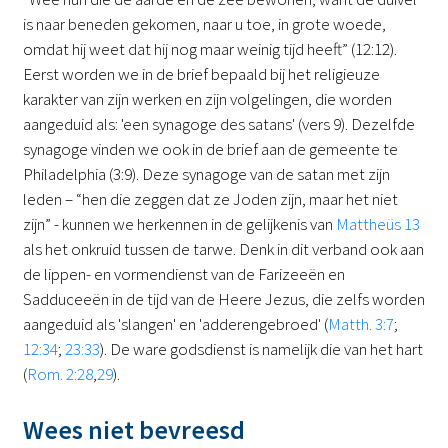
is naar beneden gekomen, naar u toe, in grote woede,
omdat hij weet dat hij nog maar weinig tijd heeft” (12:12).
Eerst worden we in de brief bepaald bij het religieuze
karakter van zijn werken en zijn volgelingen, die worden
aangeduid als: 'een synagoge des satans' (vers 9). Dezelfde
synagoge vinden we ook in de brief aan de gemeente te
Philadelphia (3:9). Deze synagoge van de satan met zijn
leden – “hen die zeggen dat ze Joden zijn, maar het niet
zijn” - kunnen we herkennen in de gelijkenis van
Mattheüs 13
als het onkruid tussen de tarwe. Denk in dit verband ook aan
de lippen- en vormendienst van de Farizeeën en
Sadduceeën in de tijd van de Heere Jezus, die zelfs worden
aangeduid als 'slangen' en 'adderengebroed' (
Matth. 3:7
;
12:34
;
23:33
). De ware godsdienst is namelijk die van het hart
(
Rom. 2:28
,
29
).
Wees niet bevreesd