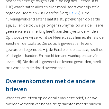
bevinden deze gelovigen zich in ‘de dag des Heeren', (Op.
1:10) waarin satan alles en allen mobiliseert voor zijn strijd
tegen de Heere en Zijn Gezalfde (verg.
Ps. 2:2
). Hoe
huiveringwekkend satans laatste stuiptrekkingen op aarde
zijn, zullen de trouwe gelovigen in Smyrna (op wie de Heere
geen enkele aanmerking heeft) aan den lijve ondervinden.
Op troostrijke wijze komt de Heere Jezus hen echter als 'de
Eerste en de Laatste, Die dood is geweest en levend
geworden' tegemoet. Hij, de Eerste en de Laatste, heeft de
eindregie in handen. En mocht iemand wanhopen aan zijn
leven, Hij, Die dood is geweest en levend geworden, heeft
ook voor hem de dood overwonnen!
Overeenkomsten met de andere
brieven
Wanneer we letten op de details van deze brief, zien we
overeenkomsten van bepaalde gedachten met de brieven