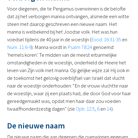
Voor diegenen, die te Pergamus overwinnen is de belofte
dat zij het verborgen manna ontvangen, alsmede een witte
steen met daarop geschreven een nieuwe naam. Het
manna is welbekend bij het Joodse volk. Het was hun
voedsel tijdens de 40 jaar in de woestijn (
Exod. 16:31-35
en
Num. 11:6-9
). Manna wordt in
Psalm 78:24
genoemd:
‘hemels koren’. Te midden van de meest erbarmelijke
omstandigheden in de woestijn, onderhield de Heere het
leven van Zijn volk met manna. Op gelijke wijze zal Hij ook in
de toekomst het gelovig overblijfsel van Israël dat vlucht
naar de woestijn onderhouden: “En de vrouw vluchtte naar
de woestijn, waar zij een plaats had, die door God voor haar
gereedgemaakt was, opdat men haar daar zou voeden
twaalfhonderdzestig dagen” (zie
Opb. 12:5
,
6
en
14
).
De nieuwe naam
De nieuwe naam die aan degenen die overwinnen gegeven