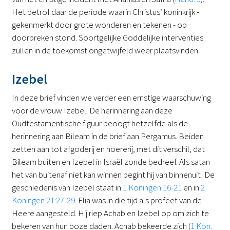
Het betrof daar de periode waarin Christus’ koninkrijk -
gekenmerkt door grote wonderen en tekenen - op
doorbreken stond. Soortgelijke Goddelijke interventies
zullen in de toekomst ongetwijfeld weer plaatsvinden.
Izebel
In deze brief vinden we verder een ernstige waarschuwing
voor de vrouw Izebel. De herinnering aan deze
Oudtestamentische figuur beoogt hetzelfde als de
herinnering aan Bileam in de brief aan Pergamus. Beiden
zetten aan tot afgoderij en hoererij, met dit verschil, dat
Bileam buiten en Izebel in Israël zonde bedreef. Als satan
het van buitenaf niet kan winnen begint hij van binnenuit! De
geschiedenis van Izebel staat in
1 Koningen 16-21
en in
2
Koningen 21:27-29
. Elia was in die tijd als profeet van de
Heere aangesteld. Hij riep Achab en Izebel op om zich te
bekeren van hun boze daden. Achab bekeerde zich (
1 Kon.