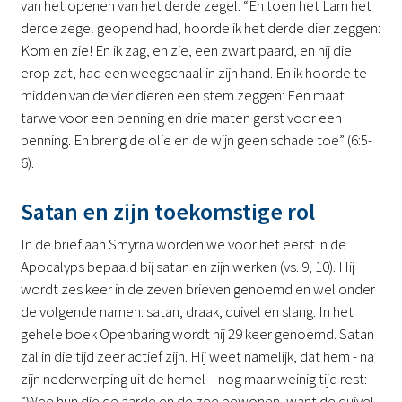
van het openen van het derde zegel: “En toen het Lam het
derde zegel geopend had, hoorde ik het derde dier zeggen:
Kom en zie! En ik zag, en zie, een zwart paard, en hij die
erop zat, had een weegschaal in zijn hand. En ik hoorde te
midden van de vier dieren een stem zeggen: Een maat
tarwe voor een penning en drie maten gerst voor een
penning. En breng de olie en de wijn geen schade toe” (6:5-
6).
Satan en zijn toekomstige rol
In de brief aan Smyrna worden we voor het eerst in de
Apocalyps bepaald bij satan en zijn werken (vs. 9, 10). Hij
wordt zes keer in de zeven brieven genoemd en wel onder
de volgende namen: satan, draak, duivel en slang. In het
gehele boek Openbaring wordt hij 29 keer genoemd. Satan
zal in die tijd zeer actief zijn. Hij weet namelijk, dat hem - na
zijn nederwerping uit de hemel – nog maar weinig tijd rest:
“Wee hun die de aarde en de zee bewonen, want de duivel