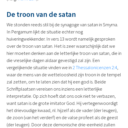
De troon van de satan
We stonden reeds stil bij de synagoge van satan in Smyrna.
In Pergamum lijkt de situatie echter nog
huiveringwekkender. In vers 13 wordt namelijk gesproken
over de troon van satan. Het is zeer waarschijnlijk dat we
hier moeten denken aan de letterlijke troon van satan, die in
die vreselijke dagen aldaar gevestigd zal zijn. Een
vergelijkende situatie vinden we in
2 Thessalonicenzen 2:4
,
waar de mens van de wetteloosheid zijn troon in de tempel
zal zetten, om te laten zien dat hij een god is. Beide
Schriftplaatsen vereisen ons inziens een letterlijke
interpretatie. Op zich hoeft dat ons ook niet te verbazen,
want satan is de grote imitator God. Hij vertegenwoordigt
het drievoudige kwaad, nl. hijzelf als de vader (der leugen),
de zoon (van het verderf) en de valse profeet als de geest
(der leugen). Door deze demonische drie-eenheid zullen