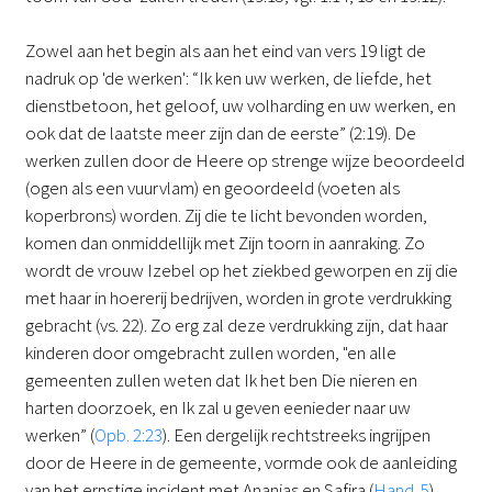
Zowel aan het begin als aan het eind van vers 19 ligt de
nadruk op 'de werken': “Ik ken uw werken, de liefde, het
dienstbetoon, het geloof, uw volharding en uw werken, en
ook dat de laatste meer zijn dan de eerste” (2:19). De
werken zullen door de Heere op strenge wijze beoordeeld
(ogen als een vuurvlam) en geoordeeld (voeten als
koperbrons) worden. Zij die te licht bevonden worden,
komen dan onmiddellijk met Zijn toorn in aanraking. Zo
wordt de vrouw Izebel op het ziekbed geworpen en zij die
met haar in hoererij bedrijven, worden in grote verdrukking
gebracht (vs. 22). Zo erg zal deze verdrukking zijn, dat haar
kinderen door omgebracht zullen worden, "en alle
gemeenten zullen weten dat Ik het ben Die nieren en
harten doorzoek, en Ik zal u geven eenieder naar uw
werken” (
Opb. 2:23
). Een dergelijk rechtstreeks ingrijpen
door de Heere in de gemeente, vormde ook de aanleiding
van het ernstige incident met Ananias en Safira (
Hand. 5
).