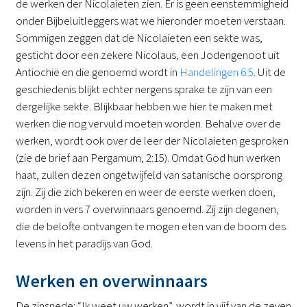
de werken der Nicolaieten zien. Er is geen eenstemmigheid
onder Bijbeluitleggers wat we hieronder moeten verstaan.
Sommigen zeggen dat de Nicolaieten een sekte was,
gesticht door een zekere Nicolaus, een Jodengenoot uit
Antiochië en die genoemd wordt in
Handelingen 6:5
. Uit de
geschiedenis blijkt echter nergens sprake te zijn van een
dergelijke sekte. Blijkbaar hebben we hier te maken met
werken die nog vervuld moeten worden. Behalve over de
werken, wordt ook over de leer der Nicolaieten gesproken
(zie de brief aan Pergamum, 2:15). Omdat God hun werken
haat, zullen dezen ongetwijfeld van satanische oorsprong
zijn. Zij die zich bekeren en weer de eerste werken doen,
worden in vers 7 overwinnaars genoemd. Zij zijn degenen,
die de belofte ontvangen te mogen eten van de boom des
levens in het paradijs van God.
Werken en overwinnaars
De zinsnede: “Ik weet uw werken”, wordt in vijf van de zeven