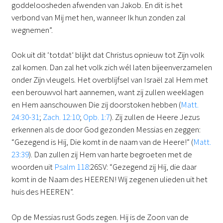
goddeloosheden afwenden van Jakob. En dit is het
verbond van Mij met hen, wanneer Ik hun zonden zal
wegnemen”.
Ook uit dit ‘totdat’ blijkt dat Christus opnieuw tot Zijn volk
zal komen. Dan zal het volk zich wél laten bijeenverzamelen
onder Zijn vleugels. Het overblijfsel van Israël zal Hem met
een berouwvol hart aannemen, want zij zullen weeklagen
en Hem aanschouwen Die zij doorstoken hebben (
Matt.
24:30-31
;
Zach. 12:10
;
Opb. 1:7
). Zij zullen de Heere Jezus
erkennen als de door God gezonden Messias en zeggen:
“Gezegend is Hij, Die komt in de naam van de Heere!” (
Matt.
23:39
). Dan zullen zij Hem van harte begroeten met de
woorden uit
Psalm 118
:26SV: “Gezegend zij Hij, die daar
komt in de Naam des HEEREN! Wij zegenen ulieden uit het
huis des HEEREN”.
Op de Messias rust Gods zegen. Hij is de Zoon van de