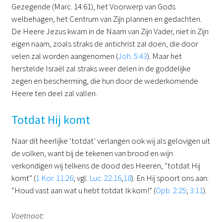
Gezegende (Marc. 14:61), het Voorwerp van Gods
welbehagen, het Centrum van Zijn plannen en gedachten.
De Heere Jezus kwam in de Naam van Zijn Vader, niet in Zijn
eigen naam, zoals straks de antichrist zal doen, die door
velen zal worden aangenomen (
Joh. 5:43
). Maar het
herstelde Israël zal straks weer delen in de goddelijke
zegen en bescherming, die hun door de wederkomende
Heere ten deel zal vallen.
Totdat Hij komt
Naar dit heerlijke ‘totdat’ verlangen ook wij als gelovigen uit
de volken, want bij de tekenen van brood en wijn
verkondigen wij telkens de dood des Heeren, “totdat Hij
komt” (
1 Kor. 11:26
; vgl.
Luc. 22:16
,
18
). En Hij spoort ons aan:
“Houd vast aan wat u hebt totdat Ik kom!” (
Opb. 2:25
;
3:11
).
Voetnoot: