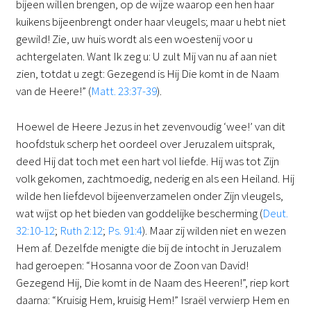
bijeen willen brengen, op de wijze waarop een hen haar
kuikens bijeenbrengt onder haar vleugels; maar u hebt niet
gewild! Zie, uw huis wordt als een woestenij voor u
achtergelaten. Want Ik zeg u: U zult Mij van nu af aan niet
zien, totdat u zegt: Gezegend is Hij Die komt in de Naam
van de Heere!” (
Matt. 23:37-39
).
Hoewel de Heere Jezus in het zevenvoudig ‘wee!’ van dit
hoofdstuk scherp het oordeel over Jeruzalem uitsprak,
deed Hij dat toch met een hart vol liefde. Hij was tot Zijn
volk gekomen, zachtmoedig, nederig en als een Heiland. Hij
wilde hen liefdevol bijeenverzamelen onder Zijn vleugels,
wat wijst op het bieden van goddelijke bescherming (
Deut.
32:10-12
;
Ruth 2:12
;
Ps. 91:4
). Maar zij wilden niet en wezen
Hem af. Dezelfde menigte die bij de intocht in Jeruzalem
had geroepen: “Hosanna voor de Zoon van David!
Gezegend Hij, Die komt in de Naam des Heeren!”, riep kort
daarna: “Kruisig Hem, kruisig Hem!” Israël verwierp Hem en