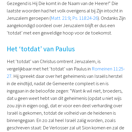
Gezegend is Hij Die komt in de Naam van de Heere!” Die
laatste woorden had het volk overigens al bij Zijn intocht in
Jeruzalem geroepen (
Matt. 21:9
;
Ps. 118:24-26
). Ondanks Zijn
aangekondigd oordeel over Jeruzalem blijft er dus een
‘totdat’ met een geweldige hoop voor de toekomst.
Het ‘totdat’ van Paulus
Het ‘totdat’ van Christus omtrent Jeruzalem, is
vergelijkbaar met het ‘totdat’ van Paulus in
Romeinen 11:25-
27
. Hij spreekt daar over het geheimenis van Israëls herstel
in de eindtijd, nadat de Gemeente compleet is en is
ingegaan in de beloofde zegen: “Want ik wil niet, broeders,
dat u geen weet hebt van dit geheimenis (opdat u niet wijs
zou zijn in eigen oog), dat er voor een deel verharding over
Israël is gekomen, totdat de volheid van de heidenen is
binnengegaan. En zo zal heel Israël zalig worden, zoals
geschreven staat: De Verlosser zal uit Sion komen en zal de