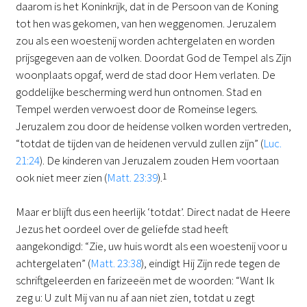
daarom is het Koninkrijk, dat in de Persoon van de Koning
tot hen was gekomen, van hen weggenomen. Jeruzalem
zou als een woestenij worden achtergelaten en worden
prijsgegeven aan de volken. Doordat God de Tempel als Zijn
woonplaats opgaf, werd de stad door Hem verlaten. De
goddelijke bescherming werd hun ontnomen. Stad en
Tempel werden verwoest door de Romeinse legers.
Jeruzalem zou door de heidense volken worden vertreden,
“totdat de tijden van de heidenen vervuld zullen zijn” (
Luc.
21:24
). De kinderen van Jeruzalem zouden Hem voortaan
ook niet meer zien (
Matt. 23:39
).
1
Maar er blijft dus een heerlijk ‘totdat’. Direct nadat de Heere
Jezus het oordeel over de geliefde stad heeft
aangekondigd: “Zie, uw huis wordt als een woestenij voor u
achtergelaten” (
Matt. 23:38
), eindigt Hij Zijn rede tegen de
schriftgeleerden en farizeeën met de woorden: “Want Ik
zeg u: U zult Mij van nu af aan niet zien, totdat u zegt