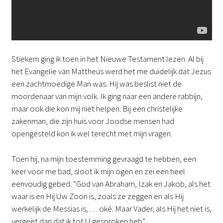
Stiekem ging ik toen in het Nieuwe Testament lezen. Al bij
het Evangelie van Mattheüs werd het me duidelijk dat Jezus
een zachtmoedige Man was. Hij was beslist niet de
moordenaar van mijn volk. Ik ging naar een andere rabbijn,
maar ook die kon mij niet helpen. Bij een christelijke
zakenman, die zijn huis voor Joodse mensen had
opengesteld kon ik wel terecht met mijn vragen.
Toen hij, na mijn toestemming gevraagd te hebben, een
keer voor me bad, sloot ik mijn ogen en zei een heel
eenvoudig gebed: “God van Abraham, Izak en Jakob, als het
waar is en Hij Uw Zoon is, zoals ze zeggen en als Hij
werkelijk de Messias is, … oké. Maar Vader, als Hij het niet is,
vergeet dan dat ik tot U gesproken heb”.