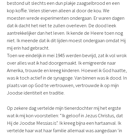
bestond uit slechts een dun plakje zaagselbrood en een
kop koffie. Velen stierven alleen al door de kou. We
moesten wrede experimenten ondergaan. Er waren dagen
dat ik dacht het niet te zullen overleven. De dood leek
aantrekkelijker dan het leven. Ik kende de Heere toen nog
niet. Ik meende dat ik dit lijden moest ondergaan omdat Hij
mij erin had gebracht.
Toen we eindelijk in mei 1945 werden bevrijd, zat ik vol wrok
over alles wat ik had doorgemaakt. Ik emigreerde naar
Amerika, trouwde en kreeg kinderen. Hoewel ik God haatte,
was ik toch actief in de synagoge. Van binnen was ik dood. In
plaats van op God te vertrouwen, vertrouwde ik op mijn
Joodse identiteit en traditie.
Op zekere dag vertelde mijn tienerdochter mij het ergste
wat ik mij kon voorstellen: “Ik geloof in Jezus Christus, dat
Hij de Joodse Messias is”. Ik kreeg bijna een hartaanval. Ik
vertelde haar wat haar familie allemaal was aangedaan ‘in