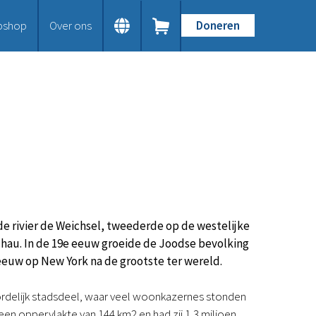
bshop
Over ons
Doneren
Home
Dit doen we
Bijbels op maat
Gods Woord aanbieden
Samenwerken en toerusten
Humanitaire hulp
Onze Bijbeluitgaven
Doe mee
Word vriend
Doneer
 de rivier de Weichsel, tweederde op de westelijke
Bid mee
chau. In de 19e eeuw groeide de Joodse bevolking
Schenkingen en legaten
eeuw op New York na de grootste ter wereld.
Nodig ons uit
Voor jou
rdelijk stadsdeel, waar veel woonkazernes stonden
Kennisbank
n oppervlakte van 144 km2 en had zij 1,3 miljoen