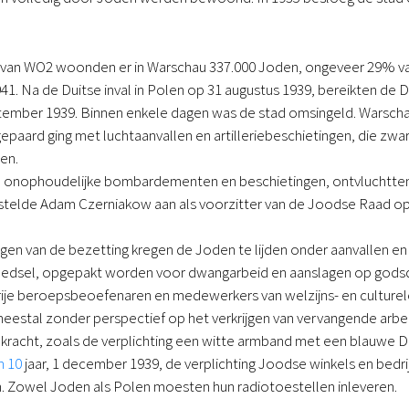
van WO2 woonden er in Warschau 337.000 Joden, ongeveer 29% van d
941. Na de Duitse inval in Polen op 31 augustus 1939, bereikten de D
ptember 1939. Binnen enkele dagen was de stad omsingeld. Warsch
gepaard ging met luchtaanvallen en artilleriebeschietingen, die zw
en.
 onophoudelijke bombardementen en beschietingen, ontvluchtten
, stelde Adam Czerniakow aan als voorzitter van de Joodse Raad o
gen van de bezetting kregen de Joden te lijden onder aanvallen en 
dsel, opgepakt worden voor dwangarbeid en aanslagen op godsdiens
ije beroepsbeoefenaren en medewerkers van welzijns- en culturele
eestal zonder perspectief op het verkrijgen van vervangende arb
kracht, zoals de verplichting een witte armband met een blauwe D
n 10
jaar, 1 december 1939, de verplichting Joodse winkels en bedr
in. Zowel Joden als Polen moesten hun radiotoestellen inleveren.