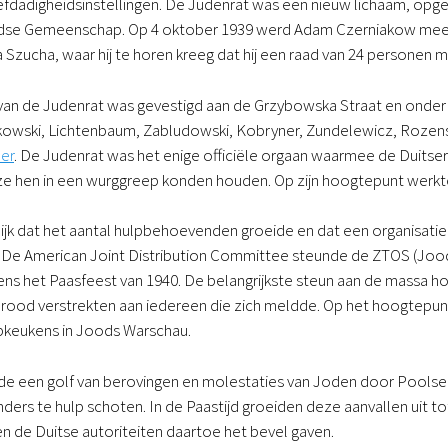
fdadigheidsinstellingen. De Judenrat was een nieuw lichaam, opgeze
dse Gemeenschap. Op 4 oktober 1939 werd Adam Czerniakow mee
ja Szucha, waar hij te horen kreeg dat hij een raad van 24 personen
an de Judenrat was gevestigd aan de Grzybowska Straat en onder d
kowski, Lichtenbaum, Zabludowski, Kobryner, Zundelewicz, Rozen
er
. De Judenrat was het enige officiële orgaan waarmee de Duits
e hen in een wurggreep konden houden. Op zijn hoogtepunt werkt
lijk dat het aantal hulpbehoevenden groeide en dat een organisati
 De American Joint Distribution Committee steunde de ZTOS (Joods
dens het Paasfeest van 1940. De belangrijkste steun aan de massa
brood verstrekten aan iedereen die zich meldde. Op het hoogtepu
epkeukens in Joods Warschau.
gde een golf van berovingen en molestaties van Joden door Pools
ers te hulp schoten. In de Paastijd groeiden deze aanvallen uit 
 de Duitse autoriteiten daartoe het bevel gaven.