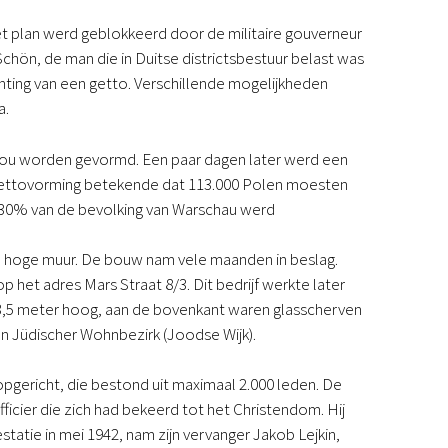
t plan werd geblokkeerd door de militaire gouverneur
hön, de man die in Duitse districtsbestuur belast was
hting van een getto. Verschillende mogelijkheden
a.
zou worden gevormd. Een paar dagen later werd een
gettovorming betekende dat 113.000 Polen moesten
 30% van de bevolking van Warschau werd
hoge muur. De bouw nam vele maanden in beslag.
et adres Mars Straat 8/3. Dit bedrijf werkte later
3,5 meter hoog, aan de bovenkant waren glasscherven
an Jüdischer Wohnbezirk (Joodse Wijk).
pgericht, die bestond uit maximaal 2.000 leden. De
icier die zich had bekeerd tot het Christendom. Hij
tatie in mei 1942, nam zijn vervanger Jakob Lejkin,