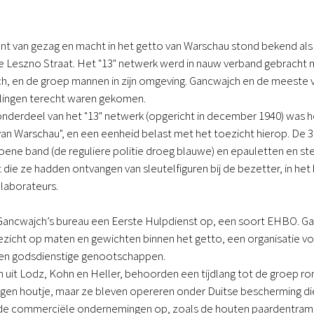
t van gezag en macht in het getto van Warschau stond bekend als de
e Leszno Straat. Het "13" netwerk werd in nauw verband gebracht m
, en de groep mannen in zijn omgeving. Gancwajch en de meeste v
telingen terecht waren gekomen.
onderdeel van het "13" netwerk (opgericht in december 1940) was he
van Warschau", en een eenheid belast met het toezicht hierop. De 
ene band (de reguliere politie droeg blauwe) en epauletten en ste
 die ze hadden ontvangen van sleutelfiguren bij de bezetter, in het 
laborateurs.
 Gancwajch’s bureau een Eerste Hulpdienst op, een soort EHBO. G
ezicht op maten en gewichten binnen het getto, een organisatie vo
e en godsdienstige genootschappen.
n uit Lodz, Kohn en Heller, behoorden een tijdlang tot de groep 
en houtje, maar ze bleven opereren onder Duitse bescherming die 
nde commerciële ondernemingen op, zoals de houten paardentram d