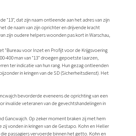
 "13", dat zijn naam ontleende aan het adres van zijn
et de naam van zijn oprichter en drijvende kracht
an zijn oudere helpers woonden pas kort in Warschau,
t "Bureau voor Inzet en Profijt voor de Krijgsvoering
300-400 man van "13" droegen gepoetste laarzen,
rren ter indicatie van hun rang. Hun gezag ontleenden
bijzonder in kringen van de SD (Sicherheitsdienst). Het
ancwajch bevorderde eveneens de oprichting van een
or invalide veteranen van de gevechtshandelingen in
rond Gancwajch. Op zeker moment braken zij met hem
zij vonden in kringen van de Gestapo. Kohn en Heller
ie passagiers vervoerde binnen het getto. Kohn en