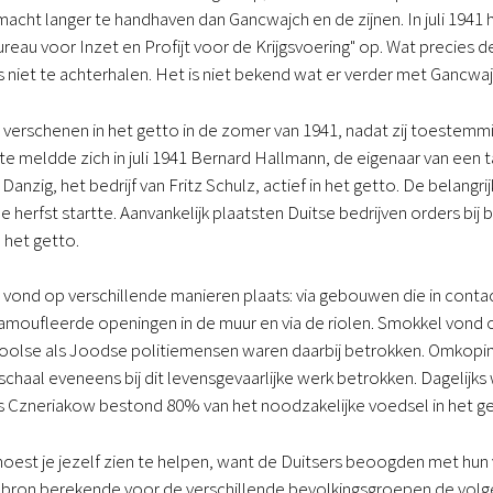
macht langer te handhaven dan Gancwajch en de zijnen. In juli 194
reau voor Inzet en Profijt voor de Krijgsvoering" op. Wat precie
is niet te achterhalen. Het is niet bekend wat er verder met Gancwaj
n verschenen in het getto in de zomer van 1941, nadat zij toestemm
te meldde zich in juli 1941 Bernard Hallmann, de eigenaar van een 
Danzig, het bedrijf van Fritz Schulz, actief in het getto. De belan
n de herfst startte. Aanvankelijk plaatsten Duitse bedrijven orders bi
n het getto.
vond op verschillende manieren plaats: via gebouwen die in conta
moufleerde openingen in de muur en via de riolen. Smokkel vond o
oolse als Joodse politiemensen waren daarbij betrokken. Omkopin
schaal eveneens bij dit levensgevaarlijke werk betrokken. Dagelijks
s Czneriakow bestond 80% van het noodzakelijke voedsel in het ge
est je jezelf zien te helpen, want de Duitsers beoogden met hun v
bron berekende voor de verschillende bevolkingsgroepen de volgen