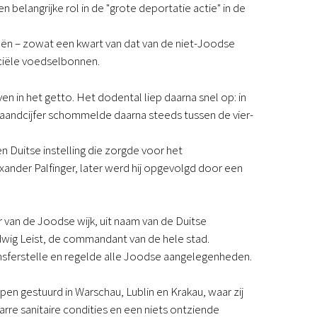
 belangrijke rol in de "grote deportatie actie" in de
eën – zowat een kwart van dat van de niet-Joodse
ciële voedselbonnen.
en in het getto. Het dodental liep daarna snel op: in
et maandcijfer schommelde daarna steeds tussen de vier-
n Duitse instelling die zorgde voor het
exander Palfinger, later werd hij opgevolgd door een
 van de Joodse wijk, uit naam van de Duitse
udwig Leist, de commandant van de hele stad.
nsferstelle en regelde alle Joodse aangelegenheden.
n gestuurd in Warschau, Lublin en Krakau, waar zij
rre sanitaire condities en een niets ontziende