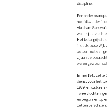
discipline.
Een ander brandpun
hoofdkwartier in d
Abraham Gancwajch
waar zij als vluch
Het belangrijkste 
in de Joodse Wijk 
petten met een gro
zij aan de opdracht
waren gewoon col
In mei 1941 zette
dienst voor het to
1939, en culturel
Twee vluchtelinge
en begonnen op eig
zetten verschille