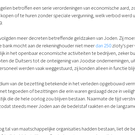
gelen betroffen een serie verordeningen van economische aard, 
open of te huren zonder speciale vergunning, welk verbod werd ui
9.
volgden meer decreten betreffende geldzaken van Joden. Zij moe
e bank mocht aan de rekeninghouder niet meer
dan 250
zloty’s per
jk in het openbaar economische activiteiten te bedrijven, zeker 
ten de Duitsers tot de onteigening van Joodse ondernemingen, ui
rsoneel werden vaak weggestuurd, zij konden alleen in functie blijv
stadium van de bezetting betekende in het verleden opgebouwd v
et tegoeden of bezittingen die erin waren geslaagd deze in veilig
ktijk die de hele oorlog zou blijven bestaan. Naarmate de tijd ver
 zodat steeds meer Joden aan de bedelstaf raakten en de langzam
g tal van maatschappelijke organisaties hadden bestaan, liet de b