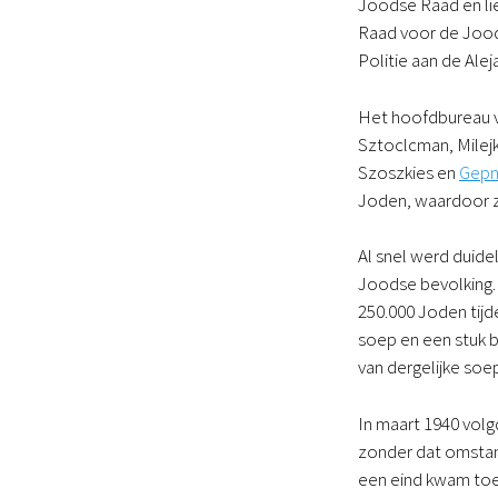
Joodse Raad en lie
Raad voor de Joo
Politie aan de Ale
Het hoofdbureau v
Sztoclcman, Milej
Szoszkies en
Gepn
Joden, waardoor z
Al snel werd duide
Joodse bevolking.
250.000 Joden tij
soep en een stuk 
van dergelijke so
In maart 1940 vol
zonder dat omstand
een eind kwam toen