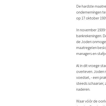
De hardste maatre
ondernemingen te k
op 17 oktober 193
In november 1939 
bankrekeningen. D
de Joden onmogeli
maatregelen beslo
managers en stafpe
Al in dit vroege 
overleven. Joden m
voedsel, - een pra
steeds schaarser,
naderen.
Waar vóór de oorlo