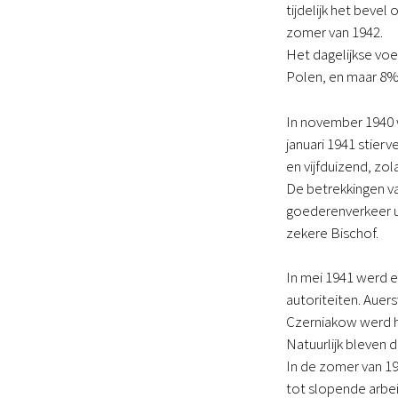
tijdelijk het bevel
zomer van 1942.
Het dagelijkse vo
Polen, en maar 8%
In november 1940
januari 1941 stierv
en vijfduizend, zol
De betrekkingen va
goederenverkeer ui
zekere Bischof.
In mei 1941 werd e
autoriteiten. Auer
Czerniakow werd ho
Natuurlijk bleven 
In de zomer van 1
tot slopende arbei