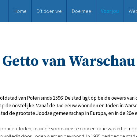
Home
Dit doen we
Doe mee
Voor jou
We
Getto van Warschau
ofdstad van Polen sinds 1596. De stad ligt op beide oevers van
op de oostelijke. Vanaf de 15e eeuw woonden er Joden in Wars
stad de grootste Joodse gemeenschap in Europa, en in de 20e 
 woonden Joden, maar de voornaamste concentratie was in het noo
n volledig door Joden werden bewoond. In 1935 besloeg de stad ee