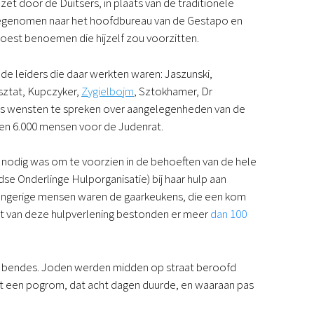
t door de Duitsers, in plaats van de traditionele
genomen naar het hoofdbureau van de Gestapo en
 moest benoemen die hijzelf zou voorzitten.
e leiders die daar werkten waren: Jaszunski,
sztat, Kupczyker,
Zygielbojm
, Sztokhamer, Dr
ers wensten te spreken over aangelegenheden van de
en 6.000 mensen voor de Judenrat.
e nodig was om te voorzien in de behoeften van de hele
e Onderlinge Hulporganisatie) bij haar hulp aan
 hongerige mensen waren de gaarkeukens, die een kom
nt van deze hulpverlening bestonden er meer
dan 100
e bendes. Joden werden midden op straat beroofd
tot een pogrom, dat acht dagen duurde, en waaraan pas