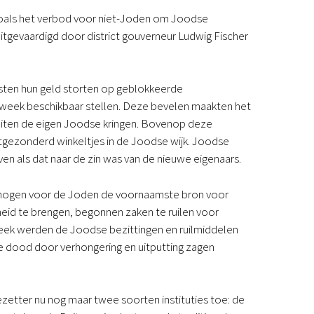
zoals het verbod voor niet-Joden om Joodse
tgevaardigd door district gouverneur Ludwig Fischer
sten hun geld storten op geblokkeerde
 week beschikbaar stellen. Deze bevelen maakten het
buiten de eigen Joodse kringen. Bovenop deze
tgezonderd winkeltjes in de Joodse wijk. Joodse
en als dat naar de zin was van de nieuwe eigenaars.
ermogen voor de Joden de voornaamste bron voor
heid te brengen, begonnen zaken te ruilen voor
streek werden de Joodse bezittingen en ruilmiddelen
e dood door verhongering en uitputting zagen
ezetter nu nog maar twee soorten instituties toe: de