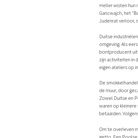
Heller wisten hun 
Gancwajch, het "Bu
Judenrat verloor, 
Duitse industriële
omgeving. Als eers
bontproducent uit 
zijn activiteiten i
eigen ateliers op i
De smokkelhandel 
de muur, door geca
Zowel Duitse en P
waren op kleinere 
betaalden. Volgen
Om te overleven mo
getto. Een Poolse 