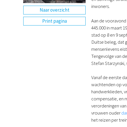
inwoners.
Naar overzicht
Aan de vooravond 
Print pagina
445.000 in maart 1
stad op 8 en 9 se
Duitse beleg, dat 
mensenlevens eist
Tengevolge van de
Stefan Starzynski
Vanaf de eerste da
wachtenden op voe
handwerklieden, vr
compensatie, en m
verordeningen van 
vrouwen ouder
da
het reizen per tre