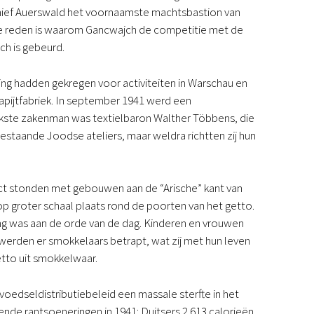
1 hief Auerswald het voornaamste machtsbastion van
s de reden is waarom Gancwajch de competitie met de
ch is gebeurd.
ing hadden gekregen voor activiteiten in Warschau en
tapijtfabriek. In september 1941 werd een
grijkste zakenman was textielbaron Walther Többens, die
j bestaande Joodse ateliers, maar weldra richtten zij hun
ct stonden met gebouwen aan de “Arische” kant van
p groter schaal plaats rond de poorten van het getto.
g was aan de orde van de dag. Kinderen en vrouwen
 werden er smokkelaars betrapt, wat zij met hun leven
tto uit smokkelwaar.
oedseldistributiebeleid een massale sterfte in het
de rantsoeneringen in 1941: Duitsers 2.613 calorieën,