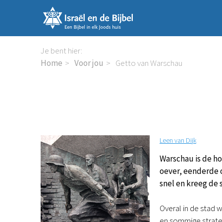
Sla
links
over
Spring
Je bent hier:
naar
Home
Voor jou
Getto van Warschau
de
inhoud
Spring
naar
de
navigatie
Leen van Dijk
Warschau is de ho
oever, eenderde 
snel en kreeg de 
Overal in de stad
en sommige strate