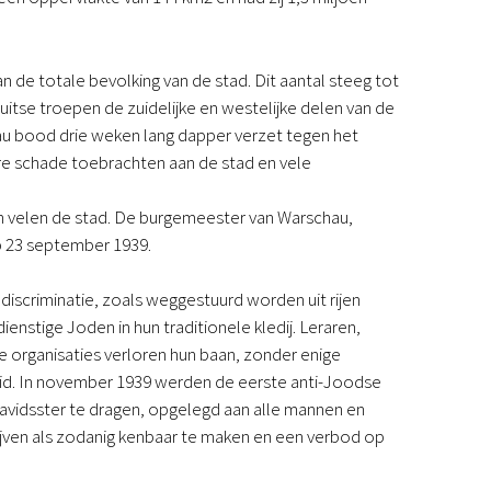
Podcast
Magazine
Digitale nieuwsbrief
e totale bevolking van de stad. Dit aantal steeg tot
Agenda
uitse troepen de zuidelijke en westelijke delen van de
Kinderwerk
au bood drie weken lang dapper verzet tegen het
Jongerenwerk
are schade toebrachten aan de stad en vele
Het Studiehuis (cursus)
Webshop
 velen de stad. De burgemeester van Warschau,
Over ons
p 23 september 1939.
Onze visie
Geschiedenis
discriminatie, zoals weggestuurd worden uit rijen
Actueel
tige Joden in hun traditionele kledij. Leraren,
ANBI
 organisaties verloren hun baan, zonder enige
Veelgestelde vragen
eid. In november 1939 werden de eerste anti-Joodse
Contact
avidsster te dragen, opgelegd aan alle mannen en
Doneren
ijven als zodanig kenbaar te maken en een verbod op