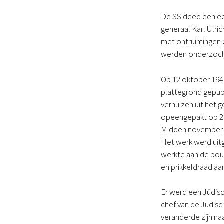
De SS deed een ee
generaal Karl Ulri
met ontruimingen e
werden onderzocht,
Op 12 oktober 194
plattegrond gepub
verhuizen uit het
opeengepakt op 2,
Midden november 1
Het werk werd uitg
werkte aan de bou
en prikkeldraad aa
Er werd een Jüdisc
chef van de Jüdisc
veranderde zijn na