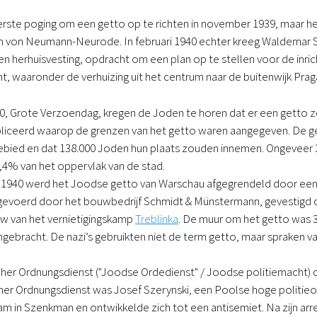
rste poging om een getto op te richten in november 1939, maar he
ch von Neumann-Neurode. In februari 1940 echter kreeg Waldemar Sc
n herhuisvesting, opdracht om een plan op te stellen voor de inric
 waaronder de verhuizing uit het centrum naar de buitenwijk Prag
0, Grote Verzoendag, kregen de Joden te horen dat er een getto 
liceerd waarop de grenzen van het getto waren aangegeven. De 
 gebied en dat 138.000 Joden hun plaats zouden innemen. Ongeveer
4% van het oppervlak van de stad.
940 werd het Joodse getto van Warschau afgegrendeld door een 
evoerd door het bouwbedrijf Schmidt & Münstermann, gevestigd op h
w van het vernietigingskamp
Treblinka
. De muur om het getto was 
ngebracht. De nazi’s gebruikten niet de term getto, maar spraken v
her Ordnungsdienst ("Joodse Ordedienst" / Joodse politiemacht) o
her Ordnungsdienst was Josef Szerynski, een Poolse hoge politieoff
am in Szenkman en ontwikkelde zich tot een antisemiet. Na zijn arres