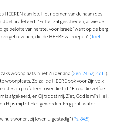
 des HEEREN aanriep. Het noemen van de naam des
. Joël profeteert: “En het zal geschieden, al wie de
e belofte van herstel voor Israël: “want op de berg
e overgeblevenen, die de HEERE zal roepen” (
Joël
Izaks woonplaats in het Zuiderland (
Gen. 24:62
;
25:11
).
aste woonplaats. Zo zal de HEERE ook voor Zijn volk
en. Jesaja profeteert over die tijd: “En op die zelfde
 is afgekeerd, en Gij troost mij. Ziet, God is mijn Heil,
 Hij is mij tot Heil geworden. En gij zult water
Uw huis wonen, zij loven U gestadig” (
Ps. 84:5
).