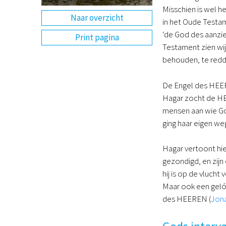
Misschien is wel h
Naar overzicht
in het Oude Testam
‘de God des aanzie
Print pagina
Testament zien wi
behouden, te redd
De Engel des HEERE
Hagar zocht de HEE
mensen aan wie God
ging haar eigen we
Hagar vertoont hie
gezondigd, en zijn
hij is op de vlucht
Maar ook een gelóv
des HEEREN (
Jona