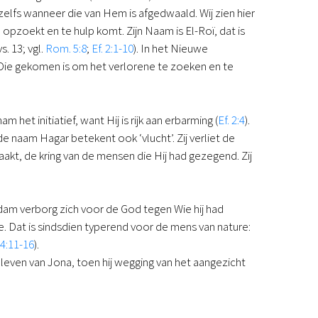
zelfs wanneer die van Hem is afgedwaald. Wij zien hier
Podcast
pzoekt en te hulp komt. Zijn Naam is El-Roï, dat is
Magazine
. 13; vgl.
Rom. 5:8
;
Ef. 2:1-10
). In het Nieuwe
Digitale nieuwsbrief
ie gekomen is om het verlorene te zoeken en te
Agenda
Kinderwerk
Jongerenwerk
 nam het initiatief, want Hij is rijk aan erbarming (
Ef. 2:4
).
Het Studiehuis (cursus)
e naam Hagar betekent ook ‘vlucht’. Zij verliet de
Webshop
kt, de kring van de mensen die Hij had gezegend. Zij
Over ons
Onze visie
Geschiedenis
Actueel
dam verborg zich voor de God tegen Wie hij had
ANBI
. Dat is sindsdien typerend voor de mens van nature:
Veelgestelde vragen
 4:11-16
).
Contact
 leven van Jona, toen hij wegging van het aangezicht
Doneren