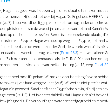
ntie
bij Hagar het geval was, hebben wij in onze situatie te maken met 
 eerste mens en Hij deed het ook bij Hagar. De Engel des HEEREN trof
r (vs. 7). Later wordt de ligging van deze bron nog nader omschrev
 een pleisterplaats in de woestijn ten zuiden van het land Kanaän. V
ders op om het land te bezien. Bered is een onbekende plaats, die
t oosten van Egypte. Hagar was dus op weg naar Egypte, het land 
hrift een beeld van de wereld zonder God, de wereld waaruit Israë
ater daarheen wensten terug te keren (
Exod. 16:3
). Het was alleen 
 en Zich ook aan hen openbaarde als de El-Roï, Die naar hen omza
n naar een land vloeiende van melk en honing (vs. 13, verg.
Exod. 3:
agar het heel moeilijk gehad. Wij mogen daar best begrip voor hebbe
om was zij van haar weggevlucht (vs. 6). Wij weten niet precies wat
 Hagar zijn geweest. Sarai heeft haar Egyptische slavin, die zij een 
 gelezen (vs. 1-3). Het is echter duidelijk dat Hagar zich niet bove
echtwijzing nodig. De verhoudingen waren scheefgegroeid en moes