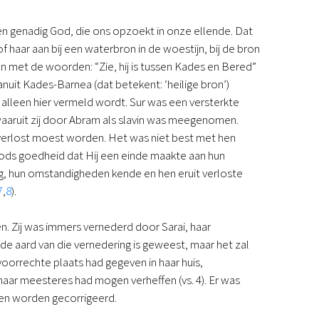
een genadig God, die ons opzoekt in onze ellende. Dat
 haar aan bij een waterbron in de woestijn, bij de bron
en met de woorden: “Zie, hij is tussen Kades en Bered”
anuit Kades-Barnea (dat betekent: ‘heilige bron’)
 alleen hier vermeld wordt. Sur was een versterkte
waaruit zij door Abram als slavin was meegenomen.
l verlost moest worden. Het was niet best met hen
Gods goedheid dat Hij een einde maakte aan hun
g, hun omstandigheden kende en hen eruit verloste
7
,
8
).
n. Zij was immers vernederd door Sarai, haar
 de aard van die vernedering is geweest, maar het zal
bevoorrechte plaats had gegeven in haar huis,
n haar meesteres had mogen verheffen (vs. 4). Er was
ten worden gecorrigeerd.