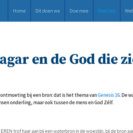
Home
Dit doen we
Doe mee
Voor jou
We
agar en de God die zi
ontmoeting bij een bron: dat is het thema van
Genesis 16
. De w
nsen onderling, maar ook tussen de mens en God Zélf.
EREN trof haar aan bij een waterbron in de woestijn, bij de bron aan