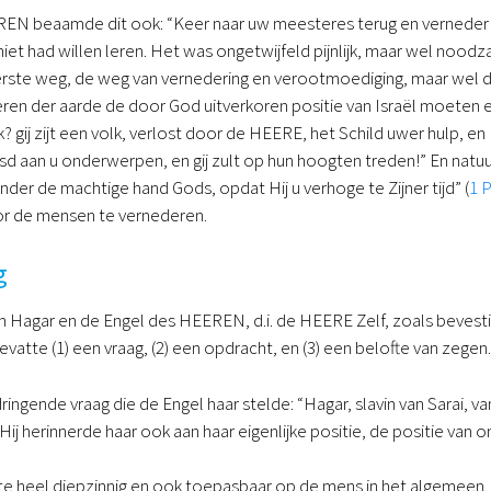
N beaamde dit ook: “Keer naar uw meesteres terug en verneder u o
 niet had willen leren. Het was ongetwijfeld pijnlijk, maar wel noodz
rste weg, de weg van vernedering en verootmoediging, maar wel de
en der aarde de door God uitverkoren positie van Israël moeten er
lijk? gij zijt een volk, verlost door de HEERE, het Schild uwer hulp,
sd aan u onderwerpen, en gij zult op hun hoogten treden!” En natuurl
nder de machtige hand Gods, opdat Hij u verhoge te Zijner tijd” (
1 P
r de mensen te vernederen.
g
 Hagar en de Engel des HEEREN, d.i. de HEERE Zelf, zoals bevestigd 
vatte (1) een vraag, (2) een opdracht, en (3) een belofte van zegen.
ringende vraag die de Engel haar stelde: “Hagar, slavin van Sarai, va
 Hij herinnerde haar ook aan haar eigenlijke positie, de positie van o
ite heel diepzinnig en ook toepasbaar op de mens in het algemeen. A