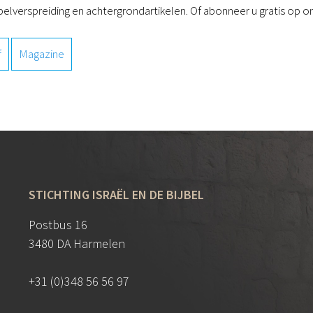
belverspreiding en achtergrondartikelen. Of abonneer u gratis op on
f
Magazine
STICHTING ISRAËL EN DE BIJBEL
Postbus 16
3480 DA Harmelen
+31 (0)348 56 56 97