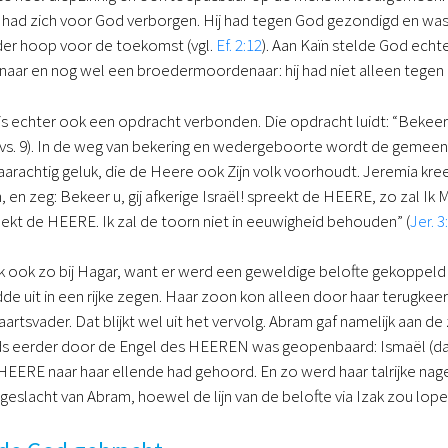
 had zich voor God verborgen. Hij had tegen God gezondigd en was 
der hoop voor de toekomst (vgl.
Ef. 2:12
). Aan Kaïn stelde God echte
aar en nog wel een broedermoordenaar: hij had niet alleen tegen 
 is echter ook een opdracht verbonden. Die opdracht luidt: “Bekeer
u” (vs. 9). In de weg van bekering en wedergeboorte wordt de geme
arachtig geluk, die de Heere ook Zijn volk voorhoudt. Jeremia kr
en zeg: Bekeer u, gij afkerige Israël! spreekt de HEERE, zo zal Ik M
ekt de HEERE. Ik zal de toorn niet in eeuwigheid behouden” (
Jer. 3
ijk ook zo bij Hagar, want er werd een geweldige belofte gekoppeld
e uit in een rijke zegen. Haar zoon kon alleen door haar terugkee
aartsvader. Dat blijkt wel uit het vervolg. Abram gaf namelijk aan 
ds eerder door de Engel des HEEREN was geopenbaard: Ismaël (dat
 HEERE naar haar ellende had gehoord. En zo werd haar talrijke nag
geslacht van Abram, hoewel de lijn van de belofte via Izak zou lopen 