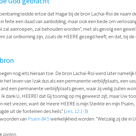
nde God gebracht
penbaring leidde ertoe dat Hagar bij de bron Lachai-Roï de naam
s in feite een daad van aanbidding, maar ook een bede om verlossing
al aanroepen, zal behouden worden”, met als gevolg een geweldig
em zal ontkoming zijn, zoals de HEERE gezegd heeft; en dat, bij d
 bron
egen nog iets hieraan toe. De bron Lachai-Roï werd later namelijk 
 in het leven van Izak dus als een permanente verblijfplaats, een v
t land een permanente verblijfplaats geven, waar zij veilig zullen won
: Ik dank U, HEERE! dat Gij toornig op mij geweest zijt, maar Uw toorn
n niet vrezen; want de Heere HEERE is mijn Sterkte en mijn Psalm, en
de uit de fonteinen des heils” (
Jes. 12:1-3
)
e woorden van
Psalm 84:5
werkelijkheid worden: “Welzalig zij die in 
k gieten,