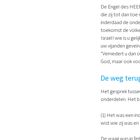
De Engel des HEERE
die zij tot dan toe
inderdaad de onde
toekomst de volker
Israël! wie is u ge
uw vijanden gevein
“Vernedert u dan o
God, maar ook voo
De weg teru
Het gesprek tussen
onderdelen. Het be
(1) Het was een ind
wist wie zij was en
De vraag was in fe