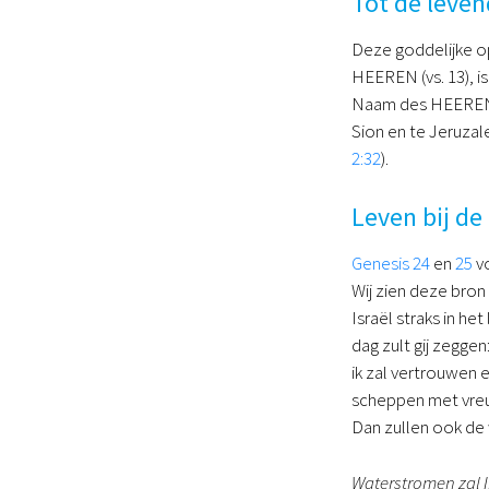
Tot de leve
Deze goddelijke o
HEEREN (vs. 13), i
Naam des HEEREN z
Sion en te Jeruzal
2:32
).
Leven bij de
Genesis 24
en
25
vo
Wij zien deze bron
Israël straks in he
dag zult gij zeggen
ik zal vertrouwen e
scheppen met vreug
Dan zullen ook d
Waterstromen zal I