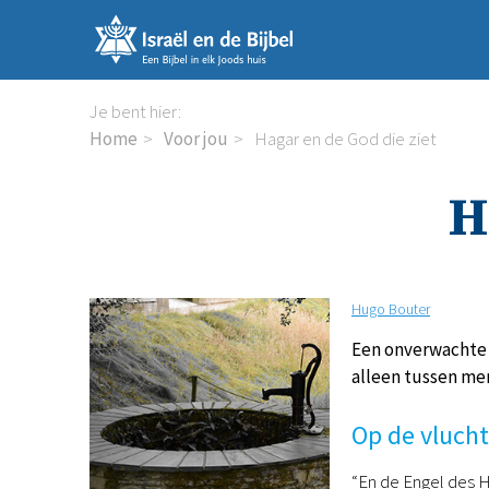
Sla
links
over
Spring
Je bent hier:
naar
Home
Voor jou
Hagar en de God die ziet
de
inhoud
H
Spring
naar
de
navigatie
Hugo Bouter
Een onverwachte 
alleen tussen me
Op de vlucht
“En de Engel des H