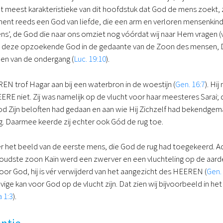
et meest karakteristieke van dit hoofdstuk dat God de mens zoekt, 
ent reeds een God van liefde, die een arm en verloren mensenkind o
ns’, de God die naar ons omziet nog vóórdat wij naar Hem vragen (vs
j deze opzoekende God in de gedaante van de Zoon des mensen, D
en van de ondergang (
Luc. 19:10
).
N trof Hagar aan bij een waterbron in de woestijn (
Gen. 16:7
). Hij
RE niet. Zij was namelijk op de vlucht voor haar meesteres Sarai; d
 Zijn beloften had gedaan en aan wie Hij Zichzelf had bekendgemaa
g. Daarmee keerde zij echter ook Gód de rug toe.
r het beeld van de eerste mens, die God de rug had toegekeerd. A
 oudste zoon Kaïn werd een zwerver en een vluchteling op de aarde
 voor God, hij is vér verwijderd van het aangezicht des HEEREN (
Gen.
ige kan voor God op de vlucht zijn. Dat zien wij bijvoorbeeld in het
 1:3
).