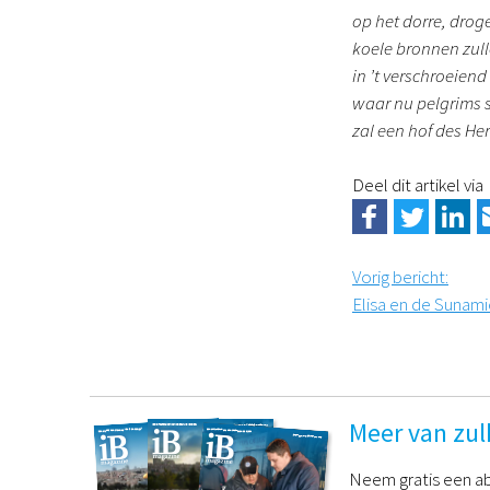
op het dorre, drog
koele bronnen zull
in ’t verschroeien
waar nu pelgrims
zal een hof des He
Deel dit artikel via
Vorig bericht
:
Elisa en de Sunami
Meer van zul
Neem gratis een ab