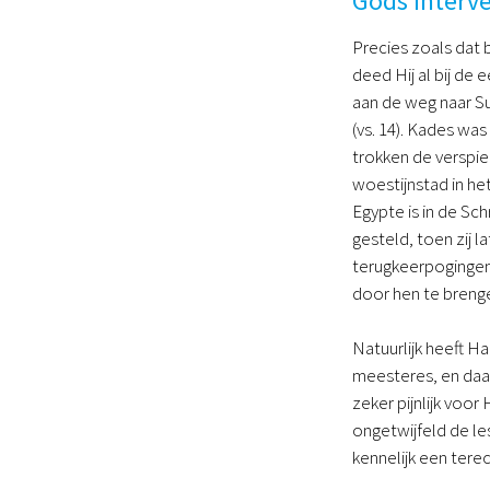
Gods interve
Precies zoals dat 
deed Hij al bij de
aan de weg naar Su
(vs. 14). Kades was
trokken de verspie
woestijnstad in he
Egypte is in de Sc
gesteld, toen zij l
terugkeerpogingen
door hen te brenge
Natuurlijk heeft H
meesteres, en daar
zeker pijnlijk voor
ongetwijfeld de les
kennelijk een ter