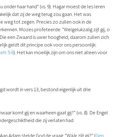
nder haar hand” (vs. 9). Hagar moest de les leren
akelijk dat zij de weg terug zou gaan. Het was
 weg tot zegen. Precies zo zullen ook in de
kennen. Mozes profeteerde: “Welgelukzalig zijt gij, o
 en Die een Zwaard is uwer hoogheid; daarom zullen zich
ijk geldt dit principe ook voor ons persoonlijk:
etr. 5:6
). Het kan moeilijk zijn om ons niet alleen voor
wordt in vers 13, bestond eigenlijk uit drie
nwaar komt gij en waarheen gaat gij?” (vs. 8). De Engel
ndergeschiktheid die zij verlaten had.
an Adam stelde God de vraag: “Wáár zíjt gij?” (
Gen.