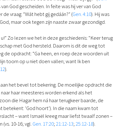
van God gescheiden. In feite was hij ver van God
r de vraag: “Wát hebt gij gedáán?” (
Gen. 4:10
). Hij was
God, maar ook tegen zijn naaste zwaar gezondigd.
 u!” Zo lezen we het in deze geschiedenis: “Keer terug
enschap met God hersteld. Daarom is dit de weg tot
eeg de opdracht: “Ga heen, en roep deze woorden uit
ijn toorn op u niet doen vallen; want Ik ben
:12
).
 aan het bevel tot bekering. De moeilijke opdracht die
r naar haar meesteres worden erkend als het
de zoon die Hagar hem ná haar terugkeer baarde, de
 betekent: ‘God hoort’). In die naam kwam tot
eslacht – want Ismaël kreeg maar liefst twaalf zonen –
(vs. 10-16; vgl.
Gen. 17:20
;
21:12-13
;
25:12-18
).