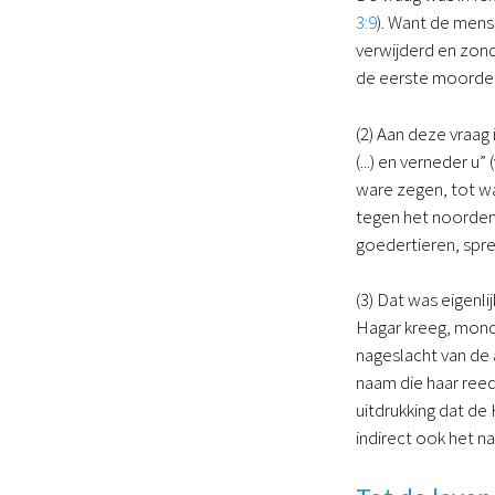
3:9
). Want de mens
verwijderd en zon
de eerste moorden
(2) Aan deze vraag
(...) en verneder 
ware zegen, tot wa
tegen het noorden, 
goedertieren, spre
(3) Dat was eigenl
Hagar kreeg, mondd
nageslacht van de 
naam die haar ree
uitdrukking dat de
indirect ook het na