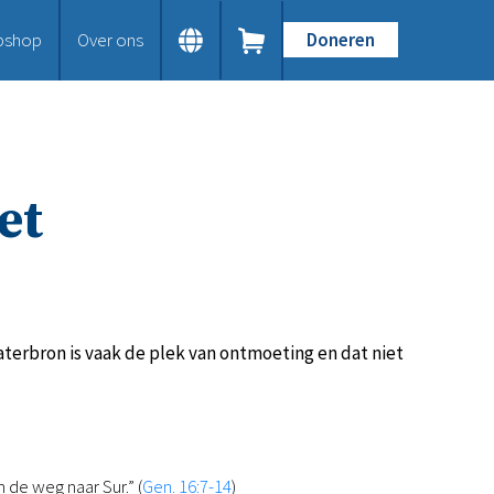
bshop
Over ons
Doneren
Home
Dit doen we
Bijbels op maat
Gods Woord aanbieden
et
Samenwerken en toerusten
Humanitaire hulp
Onze Bijbeluitgaven
Doe mee
Word vriend
Doneer
aterbron is vaak de plek van ontmoeting en dat niet
Bid mee
Schenkingen en legaten
Nodig ons uit
Voor jou
 de weg naar Sur.” (
Gen. 16:7-14
)
Kennisbank