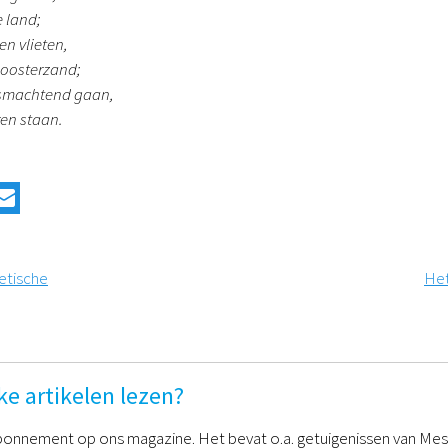
e land;
en vlieten,
d oosterzand;
 smachtend gaan,
ren staan.
etische
Het
ke artikelen lezen?
onnement op ons magazine. Het bevat o.a. getuigenissen van Mess