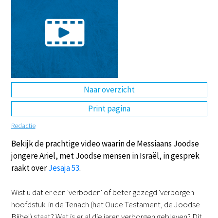
DE
EN
NL
RU
Naar overzicht
Print pagina
Redactie
Bekijk de prachtige video waarin de Messiaans Joodse
jongere Ariel, met Joodse mensen in Israël, in gesprek
raakt over
Jesaja 53
.
Wist u dat er een 'verboden' of beter gezegd 'verborgen
hoofdstuk' in de Tenach (het Oude Testament, de Joodse
Bijbel) staat? Wat is er al die jaren verborgen gebleven? Dit