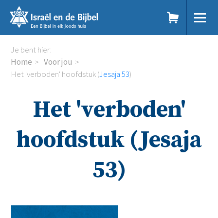
Sla
links
over
Spring
Home
Je bent hier:
naar
Dit doen we
Home
Voor jou
de
Doe mee
Het 'verboden' hoofdstuk (
Jesaja 53
)
inhoud
Voor jou
Spring
Kennisbank
Het 'verboden'
naar
Podcast
de
Magazine
navigatie
Digitale nieuwsbrief
hoofdstuk (Jesaja
Agenda
Kinderwerk
53)
Jongerenwerk
Het Studiehuis (cursus)
Webshop
Over ons