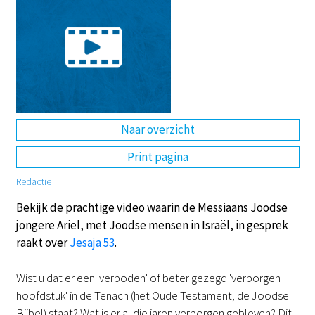
DE
EN
NL
RU
Naar overzicht
Print pagina
Redactie
Bekijk de prachtige video waarin de Messiaans Joodse
jongere Ariel, met Joodse mensen in Israël, in gesprek
raakt over
Jesaja 53
.
Wist u dat er een 'verboden' of beter gezegd 'verborgen
hoofdstuk' in de Tenach (het Oude Testament, de Joodse
Bijbel) staat? Wat is er al die jaren verborgen gebleven? Dit