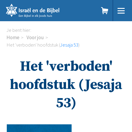
Sla
links
over
Spring
Home
Je bent hier:
naar
Dit doen we
Home
Voor jou
de
Doe mee
Het 'verboden' hoofdstuk (
Jesaja 53
)
inhoud
Voor jou
Spring
Kennisbank
Het 'verboden'
naar
Podcast
de
Magazine
navigatie
Digitale nieuwsbrief
hoofdstuk (Jesaja
Agenda
Kinderwerk
53)
Jongerenwerk
Het Studiehuis (cursus)
Webshop
Over ons