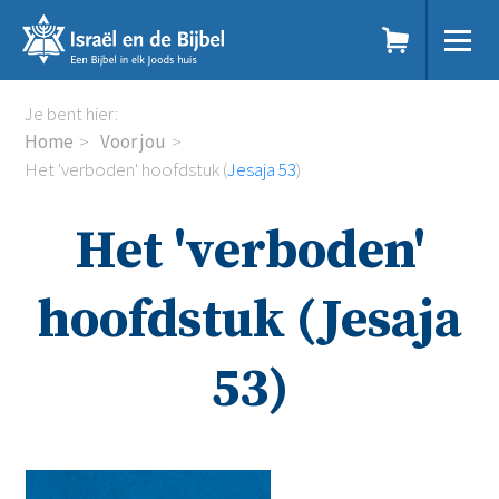
Sla
links
over
Spring
Home
Je bent hier:
naar
Dit doen we
Home
Voor jou
de
Doe mee
Het 'verboden' hoofdstuk (
Jesaja 53
)
inhoud
Voor jou
Spring
Kennisbank
Het 'verboden'
naar
Podcast
de
Magazine
navigatie
Digitale nieuwsbrief
hoofdstuk (Jesaja
Agenda
Kinderwerk
53)
Jongerenwerk
Het Studiehuis (cursus)
Webshop
Over ons