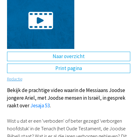
DE
EN
NL
RU
Naar overzicht
Print pagina
Redactie
Bekijk de prachtige video waarin de Messiaans Joodse
jongere Ariel, met Joodse mensen in Israël, in gesprek
raakt over
Jesaja 53
.
Wist u dat er een 'verboden' of beter gezegd 'verborgen
hoofdstuk' in de Tenach (het Oude Testament, de Joodse
Bijbel) staat? Wat is er al die jaren verborgen gebleven? Dit