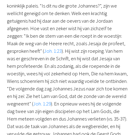
koninklijk paleis. “Is dit nu die grote Johannes?”, zijn we
wellicht geneigd om te denken. Welk een krachtig
getuigenis had hij daar aan de oevers van de Jordaan
afgegeven. Hoe vast en zeker wist hij van zichzelf te
zeggen: “Ik ben de stem van een die roept in de woestijn:
Maak de weg van de Heere recht, zoals Jesaja de profeet,
gesproken heeft” (
Joh. 1:23
). Hij wist zijn roeping. Van hem
was er geschreven in de Schrift, en hij wist dat Jesaja van
hem profeteerde. En als zodanig, als die roepende in de
woestijn, wees hij vol zekerheid op Hem, Die na hem kwam,
Wiens schoenriem hij zich niet waardig voelde te ontbinden.
“De volgende dag zag Johannes Jezus naar zich toe komen
en hij zei: Zie het Lam van God, dat de zonde van de wereld
wegneemt” (
Joh. 1:29
). En opnieuw wees hij de volgende
dag twee van zijn eigen discipelen op het Lam Gods, die
Hem meteen volgden en dus Johannes verlieten (vs. 35-37).
Dat was de taak van Johannes als de wegbereider, en hij
vervulde die getrouw. Johannes had ook de Geest Gods