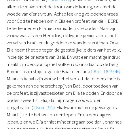
alleen te maken met de toorn van de koning, ook met de
woede van diens vrouw. Achab leek nog voldoende vrees
voor God te hebben om in Elia een profeet van de HEERE
te herkennen en Elia niet onmiddellijk te doden. Maar zijn
vrouw was als een Herodias, de kwade genius achter het
verval van Israël en de goddeloze wandel van Achab. Ook
Elia neemt het op tegen de geestelijke leiders van het volk;
in die tijd de priesters van Baäl. En wat een machtige indruk
maakt zijn persoon op het volk en op ons daar op de berg
Karmel in zijn strijd tegen de Baäl-dienaars (
1 Kon. 18:19-46
).
Maar als Achab zijn vrouw Izebel vertelt dat er een einde is
gekomen aan de heerschappij van Baäl door toedoen van
de profeet, is zij vastbesloten om Elia te doden. En door de
boden zweert zij Elia, dat hij morgen zou worden
omgebracht (
1 Kon. 19:2
). Elia kwam niet in de gevangenis.
Maar hij zette het wel op een lopen. En na een dagreis
lopen, zien we Elia er niet minder erg aan toe dan Johannes