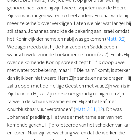
gehoord had, zond hij zijn twee discipelen naar de Heere.
Zijn verwachtingen waren zo heel anders. En daar wilde hij
meer zekerheid over verkrijgen. Laten we hier wat langer bij
stil staan. Johannes predikte de bekering aan Israël omdat
het Koninkrijk der hemelen nabij was gekomen (
Matt. 3:2
).
We zagen reeds dat hij de Farizeeën en Sadduceeën
waarschuwde voor de toekomende toorn (vs. 7). En als Hij
over de komende Koning spreekt zegt hij: “Ik doop u wel
met water tot bekering, maar Hij Die na mij komt, is sterker
dan ik; ik ben niet waard Hem Zijn sandalen na te dragen. Hij
zal u dopen met de Heilige Geest en met vuur. Zijn wan is in
Zijn hand en Hij zal Zijn dorsvloer grondig reinigen en Zijn
tarwe in de schuur verzamelen en Hij zal het kaf met
onuitblusbaar vuur verbranden” (
Matt. 3:11
,
12
). Dit was
Johannes’ prediking. Het was er met name een van het
komende gericht. Hij profeteerde van het scheiden van kaf
en koren. Naar zijn verwachting waren dat de werken die