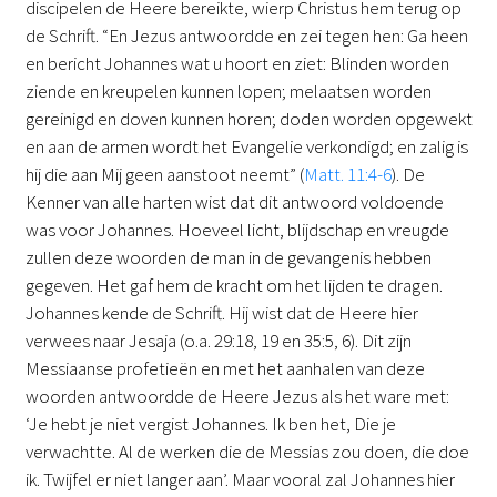
discipelen de Heere bereikte, wierp Christus hem terug op
de Schrift. “En Jezus antwoordde en zei tegen hen: Ga heen
en bericht Johannes wat u hoort en ziet: Blinden worden
ziende en kreupelen kunnen lopen; melaatsen worden
gereinigd en doven kunnen horen; doden worden opgewekt
en aan de armen wordt het Evangelie verkondigd; en zalig is
hij die aan Mij geen aanstoot neemt” (
Matt. 11:4-6
). De
Kenner van alle harten wist dat dit antwoord voldoende
was voor Johannes. Hoeveel licht, blijdschap en vreugde
zullen deze woorden de man in de gevangenis hebben
gegeven. Het gaf hem de kracht om het lijden te dragen.
Johannes kende de Schrift. Hij wist dat de Heere hier
verwees naar Jesaja (o.a. 29:18, 19 en 35:5, 6). Dit zijn
Messiaanse profetieën en met het aanhalen van deze
woorden antwoordde de Heere Jezus als het ware met:
‘Je hebt je niet vergist Johannes. Ik ben het, Die je
verwachtte. Al de werken die de Messias zou doen, die doe
ik. Twijfel er niet langer aan’. Maar vooral zal Johannes hier