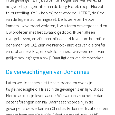
in de gevangenis. Hij bad om te mogen sterven (vs. 4). En
nog veertig dagen later aan de berg Horeb roept Elia vol
teleurstelling uit: “Ik heb mij zeer voor de HEERE, de God
van de legermachten ingezet. De Israëlieten hebben
immers uw verbond verlaten, Uw altaren omvergehaald en
Uw profeten met het zwaard gedood. Ik ben alleen
overgebleven, en zij staan mij naar het leven om het mij te
benemen” (vs. 10). Zien we hier ook niet iets van die twijfel
van Johannes? Elia, en ook Johannes, ‘was een mens van
gelijke bewegingen als wij’. Daar ligt een van de oorzaken.
De verwachtingen van Johannes
Laten we Johannes niet te snel oordelen over zijn
twijfelmoedigheid. Hij zat in de gevangenis en hij wist dat
Herodias op zijn leven aasde. Wie van ons zou het er dan
beter afbrengen dan hij? Daarnaast hoorde hij in de
gevangenis de werken van Christus. En kennelijk zat daar een
andere bron van zijn twijfel. Want op grond van wat hij