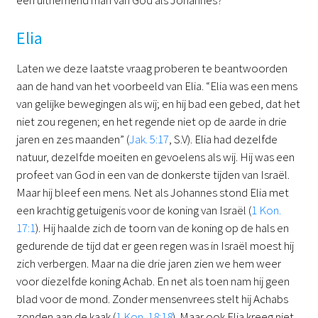
Elia
Laten we deze laatste vraag proberen te beantwoorden
aan de hand van het voorbeeld van Elia. “Elia was een mens
van gelijke bewegingen als wij; en hij bad een gebed, dat het
niet zou regenen; en het regende niet op de aarde in drie
jaren en zes maanden” (
Jak. 5:17
, S.V). Elia had dezelfde
natuur, dezelfde moeiten en gevoelens als wij. Hij was een
profeet van God in een van de donkerste tijden van Israël.
Maar hij bleef een mens. Net als Johannes stond Elia met
een krachtig getuigenis voor de koning van Israël (
1 Kon.
17:1
). Hij haalde zich de toorn van de koning op de hals en
gedurende de tijd dat er geen regen was in Israël moest hij
zich verbergen. Maar na die drie jaren zien we hem weer
voor diezelfde koning Achab. En net als toen nam hij geen
blad voor de mond. Zonder mensenvrees stelt hij Achabs
zonden aan de kaak (
1 Kon. 18:18
). Maar ook Elia kreeg niet