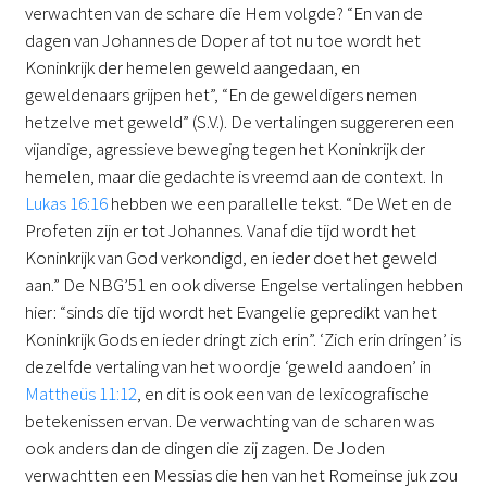
verwachten van de schare die Hem volgde? “En van de
dagen van Johannes de Doper af tot nu toe wordt het
Koninkrijk der hemelen geweld aangedaan, en
geweldenaars grijpen het”, “En de geweldigers nemen
hetzelve met geweld” (S.V.). De vertalingen suggereren een
vijandige, agressieve beweging tegen het Koninkrijk der
hemelen, maar die gedachte is vreemd aan de context. In
Lukas 16:16
hebben we een parallelle tekst. “De Wet en de
Profeten zijn er tot Johannes. Vanaf die tijd wordt het
Koninkrijk van God verkondigd, en ieder doet het geweld
aan.” De NBG’51 en ook diverse Engelse vertalingen hebben
hier: “sinds die tijd wordt het Evangelie gepredikt van het
Koninkrijk Gods en ieder dringt zich erin”. ‘Zich erin dringen’ is
dezelfde vertaling van het woordje ‘geweld aandoen’ in
Mattheüs 11:12
, en dit is ook een van de lexicografische
betekenissen ervan. De verwachting van de scharen was
ook anders dan de dingen die zij zagen. De Joden
verwachtten een Messias die hen van het Romeinse juk zou