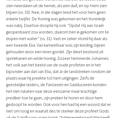
zien neerdalen uit de hemel, als een duif, en op Hem zien
blijven (vs. 33). Nee, in die dagen leed het voor hem geen
enkele twijfel. De Koning was gekomen en het Koninkrijk
was nabij. Daartoe doopte hij ook. “Opdat Hij aan Israël
geopenbaard zou worden, daarom ben ik gekomen om te
dopen met water” (vs. 31). Vast en zeker stond hij daar als
een tweede Elia. Van kameelhaar was zijn kleding, bijeen
gehouden door een leren gordel. Zijn dieet bestond uit
sprinkhanen en wilde honing. Zozeer herinnerde Johannes
het volk aan het beeld van de oude profeten en in het
bijzonder aan dat van Elia, dat al de landstreken rondom de
plaats waar hij preekte tot hem uitgingen. Zelfs de
geestelijke leiders, de Farizeeën en Sadduceeën konden
het niet nalaten naar deze eenzame maar krachtige
prediker toe te gaan, zijn preken te horen en door hem
gedoopt te worden. Ook voor hen had hij een woord dat er
niet om loog en waaruit des te sterker deze profeet Gods
uit de Schrift naar voren komt. “Adderengebroed! Wie heeft