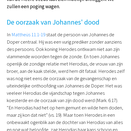
zullen een poging wagen.
De oorzaak van Johannes' dood
In
Mattheüs 11:1-19
staat de persoon van Johannes de
Doper centraal. Hij was een vurig prediker zonder aanziens
des persoons. Ook koning Herodes ontkwam niet aan zijn
vlammende woorden tegen de zonde. En toen Johannes
openlijk de zondige relatie met Herodias, de vrouw van zijn
broer, aan de kaak stelde, werd hem dit fataal. Herodes zelf
was nog niet eens de oorzaak van de gevangenschap en
uiteindelijke onthoofding van Johannes de Doper. Het was
veeleer Herodias die vijandschap tegen Johannes
koesterde en de oorzaak van zijn dood werd (Mark. 6:17).
“En Herodias had het op hem gemunt en wilde hem doden,
maar zij kon dat niet” (vs. 19). Maar toen Herodes in een
onbewaakt ogenblik aan de dochter van Herodias van alles
en nog wat beloofde, zag Herodias haar kans schoon en