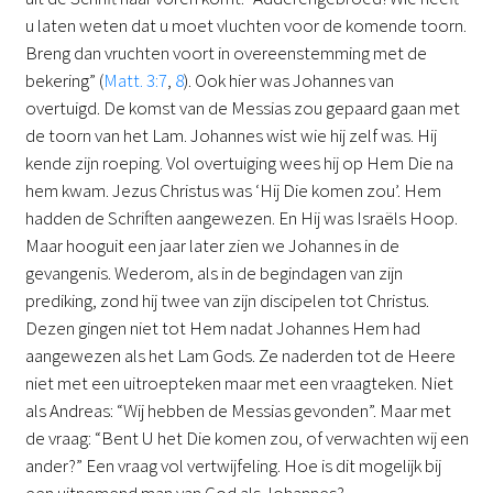
u laten weten dat u moet vluchten voor de komende toorn.
Breng dan vruchten voort in overeenstemming met de
bekering” (
Matt. 3:7
,
8
). Ook hier was Johannes van
overtuigd. De komst van de Messias zou gepaard gaan met
de toorn van het Lam. Johannes wist wie hij zelf was. Hij
kende zijn roeping. Vol overtuiging wees hij op Hem Die na
hem kwam. Jezus Christus was ‘Hij Die komen zou’. Hem
hadden de Schriften aangewezen. En Hij was Israëls Hoop.
Maar hooguit een jaar later zien we Johannes in de
gevangenis. Wederom, als in de begindagen van zijn
prediking, zond hij twee van zijn discipelen tot Christus.
Dezen gingen niet tot Hem nadat Johannes Hem had
aangewezen als het Lam Gods. Ze naderden tot de Heere
niet met een uitroepteken maar met een vraagteken. Niet
als Andreas: “Wij hebben de Messias gevonden”. Maar met
de vraag: “Bent U het Die komen zou, of verwachten wij een
ander?” Een vraag vol vertwijfeling. Hoe is dit mogelijk bij
een uitnemend man van God als Johannes?