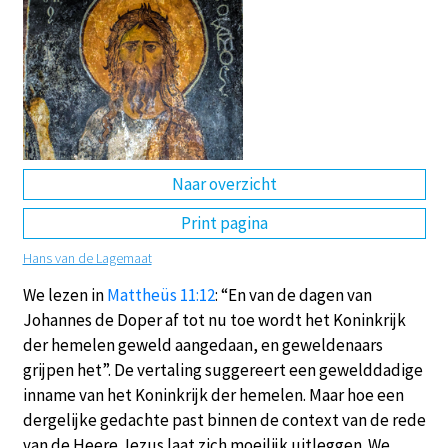
DE
EN
NL
RU
Naar overzicht
Print pagina
Hans van de Lagemaat
We lezen in
Mattheüs 11:12
: “En van de dagen van
Johannes de Doper af tot nu toe wordt het Koninkrijk
der hemelen geweld aangedaan, en geweldenaars
grijpen het”. De vertaling suggereert een gewelddadige
inname van het Koninkrijk der hemelen. Maar hoe een
dergelijke gedachte past binnen de context van de rede
van de Heere Jezus laat zich moeilijk uitleggen. We