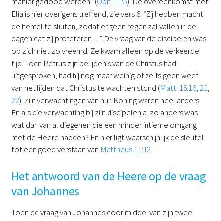
manier gedood worden” (
Opb. 11:5
). De overeenkomst met
Elia is hier overigens treffend; zie vers 6: “Zij hebben macht
de hemel te sluiten, zodat er geen regen zal vallen in de
dagen dat zij profeteren…” De vraag van de discipelen was
op zich niet zo vreemd. Ze kwam alleen op de verkeerde
tijd. Toen Petrus zijn belijdenis van de Christus had
uitgesproken, had hij nog maar weinig of zelfs geen weet
van het lijden dat Christus te wachten stond (
Matt. 16:16
,
21
,
22
). Zijn verwachtingen van hun Koning waren heel anders.
En als die verwachting bij zijn discipelen al zo anders was,
wat dan van al diegenen die een minder intieme omgang
met de Heere hadden? En hier ligt waarschijnlijk de sleutel
tot een goed verstaan van
Mattheüs 11:12
.
Het antwoord van de Heere op de vraag
van Johannes
Toen de vraag van Johannes door middel van zijn twee