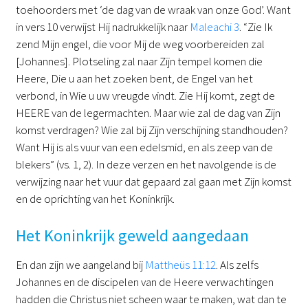
toehoorders met ‘de dag van de wraak van onze God’. Want
in vers 10 verwijst Hij nadrukkelijk naar
Maleachi 3
. “Zie Ik
zend Mijn engel, die voor Mij de weg voorbereiden zal
[Johannes]. Plotseling zal naar Zijn tempel komen die
Heere, Die u aan het zoeken bent, de Engel van het
verbond, in Wie u uw vreugde vindt. Zie Hij komt, zegt de
HEERE van de legermachten. Maar wie zal de dag van Zijn
komst verdragen? Wie zal bij Zijn verschijning standhouden?
Want Hij is als vuur van een edelsmid, en als zeep van de
blekers” (vs. 1, 2). In deze verzen en het navolgende is de
verwijzing naar het vuur dat gepaard zal gaan met Zijn komst
en de oprichting van het Koninkrijk.
Het Koninkrijk geweld aangedaan
En dan zijn we aangeland bij
Mattheüs 11:12
. Als zelfs
Johannes en de discipelen van de Heere verwachtingen
hadden die Christus niet scheen waar te maken, wat dan te