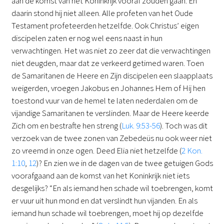
aan de komst van het Koninkrijk vooraf zouden gaan. En
daarin stond hij niet alleen. Alle profeten van het Oude
Testament profeteerden hetzelfde. Ook Christus’ eigen
discipelen zaten er nog wel eens naast in hun
verwachtingen. Het was niet zo zeer dat die verwachtingen
niet deugden, maar dat ze verkeerd getimed waren. Toen
de Samaritanen de Heere en Zijn discipelen een slaapplaats
weigerden, vroegen Jakobus en Johannes Hem of Hij hen
toestond vuur van de hemel te laten nederdalen om de
vijandige Samaritanen te verslinden. Maar de Heere keerde
Zich om en bestrafte hen streng (
Luk. 9:53-56
). Toch was dit
verzoek van de twee zonen van Zebedeüs nu ook weer niet
zo vreemd in onze ogen. Deed Elia niet hetzelfde (
2 Kon.
1:10
,
12
)? En zien we in de dagen van de twee getuigen Gods
voorafgaand aan de komst van het Koninkrijk niet iets
desgelijks? “En als iemand hen schade wil toebrengen, komt
er vuur uit hun mond en dat verslindt hun vijanden. En als
iemand hun schade wil toebrengen, moet hij op dezelfde