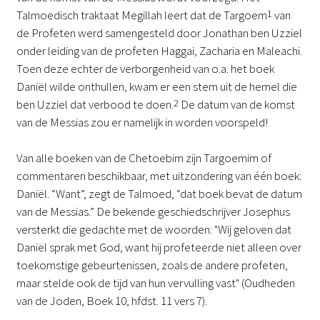
Talmoedisch traktaat Megillah leert dat de Targoem
1
van
de Profeten werd samengesteld door Jonathan ben Uzziel
onder leiding van de profeten Haggai, Zacharia en Maleachi.
Toen deze echter de verborgenheid van o.a. het boek
Daniël wilde onthullen, kwam er een stem uit de hemel die
ben Uzziel dat verbood te doen.
2
De datum van de komst
van de Messias zou er namelijk in worden voorspeld!
Van alle boeken van de Chetoebim zijn Targoemim of
commentaren beschikbaar, met uitzondering van één boek:
Daniël. “Want”, zegt de Talmoed, “dat boek bevat de datum
van de Messias.” De bekende geschiedschrijver Josephus
versterkt die gedachte met de woorden: "Wij geloven dat
Daniël sprak met God, want hij profeteerde niet alleen over
toekomstige gebeurtenissen, zoals de andere profeten,
maar stelde ook de tijd van hun vervulling vast" (Oudheden
van de Joden, Boek 10, hfdst. 11 vers 7).