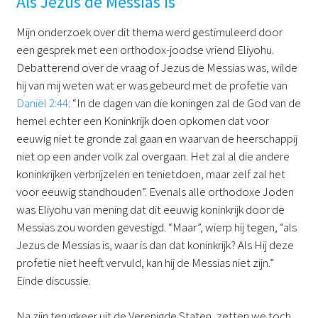
Als Jezus de Messias is
Mijn onderzoek over dit thema werd gestimuleerd door
een gesprek met een orthodox-joodse vriend Eliyohu.
Debatterend over de vraag of Jezus de Messias was, wilde
hij van mij weten wat er was gebeurd met de profetie van
Daniël 2:44
: “In de dagen van die koningen zal de God van de
hemel echter een Koninkrijk doen opkomen dat voor
eeuwig niet te gronde zal gaan en waarvan de heerschappij
niet op een ander volk zal overgaan. Het zal al die andere
koninkrijken verbrijzelen en tenietdoen, maar zelf zal het
voor eeuwig standhouden”. Evenals alle orthodoxe Joden
was Eliyohu van mening dat dit eeuwig koninkrijk door de
Messias zou worden gevestigd. “Maar”, wierp hij tegen, “als
Jezus de Messias is, waar is dan dat koninkrijk? Als Hij deze
profetie niet heeft vervuld, kan hij de Messias niet zijn.”
Einde discussie.
Na zijn terugkeer uit de Verenigde Staten, zetten we toch