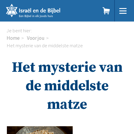
Sla
links
over
Spring
Home
Je bent hier:
naar
Dit doen we
Home
Voor jou
de
Doe mee
Het mysterie van de middelste matze
inhoud
Voor jou
Spring
Kennisbank
Het mysterie van
naar
Podcast
de
Magazine
navigatie
Digitale nieuwsbrief
de middelste
Agenda
Kinderwerk
matze
Jongerenwerk
Het Studiehuis (cursus)
Webshop
Over ons