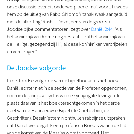
onze discussie over dit onderwerp per e-mail voort. Ik wees
hem op de uitleg van Rabbi Shlomo Yitzhaki (vaak aangeduid
met de afkorting ‘Rashi’). Deze, een van de grootste
Joodse bijbelcommentatoren, zegt over
Daniël 2:44
: "Als
het koninkrijk van Rome nog bestaat ... zal het koninkrijk van
de Heilige, gezegend zij Hij, al deze koninkrijken verbrijzelen
en vernietigen".
De Joodse volgorde
In de Joodse volgorde van de bijbelboeken is het boek
Daniël echter niet in de sectie van de Profeten opgenomen,
noch in de jaarlijkse cyclus van de synagogale lezingen. In
plaats daarvan is het boek terechtgekomen in het derde
deel van de Hebreeuwse Bijbel (de Chetoebim, de
Geschriften). Desalniettemin onthullen rabbijnse uitspraken
dat Daniël wel degelijk een profetisch Boek is waarin de tijd
van de komst van de Messias wordt voorzegd. Het