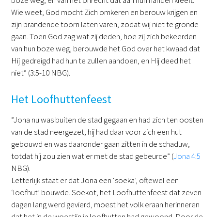
boze weg, en van het onrecht dat aan hun handen kleeft.
Wie weet, God mocht Zich omkeren en berouw krijgen en
zijn brandende toorn laten varen, zodat wij niet te gronde
gaan. Toen God zag wat zij deden, hoe zij zich bekeerden
van hun boze weg, berouwde het God over het kwaad dat
Hij gedreigd had hun te zullen aandoen, en Hij deed het
niet” (3:5-10 NBG).
Het Loofhuttenfeest
“Jona nu was buiten de stad gegaan en had zich ten oosten
van de stad neergezet; hij had daar voor zich een hut
gebouwd en was daaronder gaan zitten in de schaduw,
totdat hij zou zien wat er met de stad gebeurde” (
Jona 4:5
NBG).
Letterlijk staat er dat Jona een ‘soeka’, oftewel een
‘loofhut’ bouwde. Soekot, het Loofhuttenfeest dat zeven
dagen lang werd gevierd, moest het volk eraan herinneren
dat het in de woestijn in loofhutten had gewoond. Door de