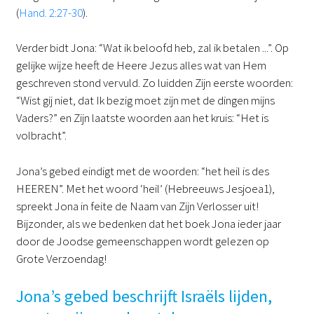
(
Hand. 2:27-30
).
Verder bidt Jona: “Wat ik beloofd heb, zal ik betalen ...”. Op
gelijke wijze heeft de Heere Jezus alles wat van Hem
geschreven stond vervuld. Zo luidden Zijn eerste woorden:
“Wist gij niet, dat Ik bezig moet zijn met de dingen mijns
Vaders?” en Zijn laatste woorden aan het kruis: “Het is
volbracht”.
Jona’s gebed eindigt met de woorden: “het heil is des
HEEREN”. Met het woord ‘heil’ (Hebreeuws Jesjoea1),
spreekt Jona in feite de Naam van Zijn Verlosser uit!
Bijzonder, als we bedenken dat het boek Jona ieder jaar
door de Joodse gemeenschappen wordt gelezen op
Grote Verzoendag!
Jona’s gebed beschrijft Israëls lijden,