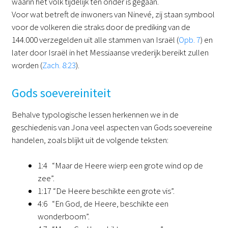
waarin het volk tijdelijk ten onder is gegaan.
Voor wat betreft de inwoners van Ninevé, zij staan symbool
voor de volkeren die straks door de prediking van de
144.000 verzegelden uit alle stammen van Israël (
Opb. 7
) en
later door Israël in het Messiaanse vrederijk bereikt zullen
worden (
Zach. 8:23
).
Gods soevereiniteit
Behalve typologische lessen herkennen we in de
geschiedenis van Jona veel aspecten van Gods soevereine
handelen, zoals blijkt uit de volgende teksten:
1:4 “Maar de Heere wierp een grote wind op de
zee”.
1:17 “De Heere beschikte een grote vis”.
4:6 “En God, de Heere, beschikte een
wonderboom”.