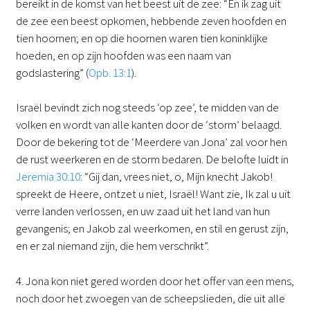
bereikt in de komst van het beest uit de zee: “En ik zag uit
de zee een beest opkomen, hebbende zeven hoofden en
tien hoornen; en op die hoornen waren tien koninklijke
hoeden, en op zijn hoofden was een naam van
godslastering” (
Opb. 13:1
).
Israël bevindt zich nog steeds ‘op zee’, te midden van de
volken en wordt van alle kanten door de ‘storm’ belaagd.
Door de bekering tot de ‘Meerdere van Jona’ zal voor hen
de rust weerkeren en de storm bedaren. De belofte luidt in
Jeremia 30:10
: “Gij dan, vrees niet, o, Mijn knecht Jakob!
spreekt de Heere, ontzet u niet, Israël! Want zie, Ik zal u uit
verre landen verlossen, en uw zaad uit het land van hun
gevangenis; en Jakob zal weerkomen, en stil en gerust zijn,
en er zal niemand zijn, die hem verschrikt”.
4. Jona kon niet gered worden door het offer van een mens,
noch door het zwoegen van de scheepslieden, die uit alle