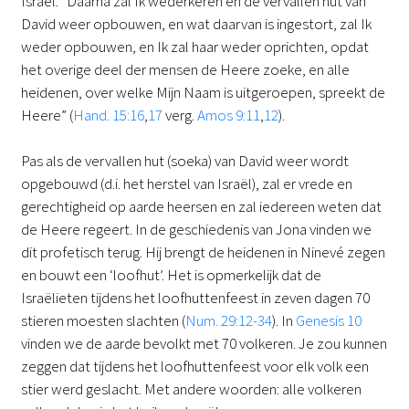
Israël: “Daarna zal Ik wederkeren en de vervallen hut van
David weer opbouwen, en wat daarvan is ingestort, zal Ik
weder opbouwen, en Ik zal haar weder oprichten, opdat
het overige deel der mensen de Heere zoeke, en alle
heidenen, over welke Mijn Naam is uitgeroepen, spreekt de
Heere” (
Hand. 15:16
,
17
verg.
Amos 9:11
,
12
).
Pas als de vervallen hut (soeka) van David weer wordt
opgebouwd (d.i. het herstel van Israël), zal er vrede en
gerechtigheid op aarde heersen en zal iedereen weten dat
de Heere regeert. In de geschiedenis van Jona vinden we
dit profetisch terug. Hij brengt de heidenen in Ninevé zegen
en bouwt een ‘loofhut’. Het is opmerkelijk dat de
Israëlieten tijdens het loofhuttenfeest in zeven dagen 70
stieren moesten slachten (
Num. 29:12-34
). In
Genesis 10
vinden we de aarde bevolkt met 70 volkeren. Je zou kunnen
zeggen dat tijdens het loofhuttenfeest voor elk volk een
stier werd geslacht. Met andere woorden: alle volkeren