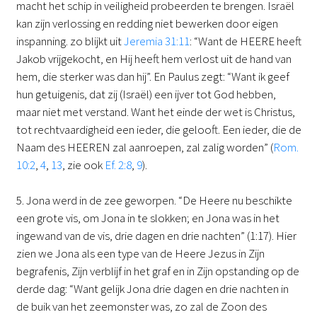
macht het schip in veiligheid probeerden te brengen. Israël
kan zijn verlossing en redding niet bewerken door eigen
inspanning. zo blijkt uit
Jeremia 31:11
: “Want de HEERE heeft
Jakob vrijgekocht, en Hij heeft hem verlost uit de hand van
hem, die sterker was dan hij”. En Paulus zegt: “Want ik geef
hun getuigenis, dat zij (Israël) een ijver tot God hebben,
maar niet met verstand. Want het einde der wet is Christus,
tot rechtvaardigheid een ieder, die gelooft. Een ieder, die de
Naam des HEEREN zal aanroepen, zal zalig worden” (
Rom.
10:2
,
4
,
13
, zie ook
Ef. 2:8
,
9
).
5. Jona werd in de zee geworpen. “De Heere nu beschikte
een grote vis, om Jona in te slokken; en Jona was in het
ingewand van de vis, drie dagen en drie nachten” (1:17). Hier
zien we Jona als een type van de Heere Jezus in Zijn
begrafenis, Zijn verblijf in het graf en in Zijn opstanding op de
derde dag: “Want gelijk Jona drie dagen en drie nachten in
de buik van het zeemonster was, zo zal de Zoon des