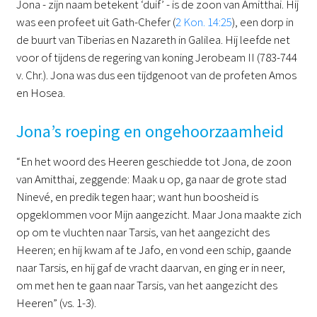
Jona - zijn naam betekent ‘duif’ - is de zoon van Amitthai. Hij
was een profeet uit Gath-Chefer (
2 Kon. 14:25
), een dorp in
de buurt van Tiberias en Nazareth in Galilea. Hij leefde net
voor of tijdens de regering van koning Jerobeam II (783-744
v. Chr.). Jona was dus een tijdgenoot van de profeten Amos
en Hosea.
Jona’s roeping en ongehoorzaamheid
“En het woord des Heeren geschiedde tot Jona, de zoon
van Amitthai, zeggende: Maak u op, ga naar de grote stad
Ninevé, en predik tegen haar; want hun boosheid is
opgeklommen voor Mijn aangezicht. Maar Jona maakte zich
op om te vluchten naar Tarsis, van het aangezicht des
Heeren; en hij kwam af te Jafo, en vond een schip, gaande
naar Tarsis, en hij gaf de vracht daarvan, en ging er in neer,
om met hen te gaan naar Tarsis, van het aangezicht des
Heeren” (vs. 1-3).