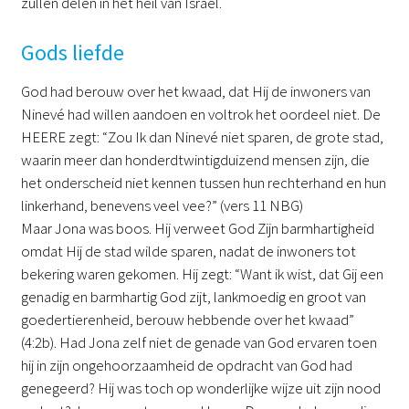
zullen delen in het heil van Israël.
Gods liefde
God had berouw over het kwaad, dat Hij de inwoners van
Ninevé had willen aandoen en voltrok het oordeel niet. De
HEERE zegt: “Zou Ik dan Ninevé niet sparen, de grote stad,
waarin meer dan honderdtwintigduizend mensen zijn, die
het onderscheid niet kennen tussen hun rechterhand en hun
linkerhand, benevens veel vee?” (vers 11 NBG)
Maar Jona was boos. Hij verweet God Zijn barmhartigheid
omdat Hij de stad wilde sparen, nadat de inwoners tot
bekering waren gekomen. Hij zegt: “Want ik wist, dat Gij een
genadig en barmhartig God zijt, lankmoedig en groot van
goedertierenheid, berouw hebbende over het kwaad”
(4:2b). Had Jona zelf niet de genade van God ervaren toen
hij in zijn ongehoorzaamheid de opdracht van God had
genegeerd? Hij was toch op wonderlijke wijze uit zijn nood