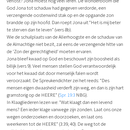
verlost? Jona moest nog veel leren. De wonderboom die
God Jona tot schaduw had gegeven verdorde, een
verzengende oostenwind stak op en de opgaande zon
brandde op zijn hoofd. Dan roept Jona uit:“Het is mij beter
te sterven dan te leven” (vers 8b).
Wie de schuilplaats van de Allerhoogste en de schaduw van
de Almachtige niet bezit, zal eens de verzengende hitte van
de ‘Zon der gerechtigheid’ moeten ervaren.
Jona bleef kwaad op God en beschouwt zijn boosheid als
billijk (vers 9). Veel mensen stellen God verantwoordelijk
voor het kwaad dat door menselijk falen wordt
veroorzaakt. De Spreukendichter zei het reeds: “Des
mensen eigen dwaasheid verderft zijn weg, en dan is zijn hart
gramstorig op de HEERE” (
Spr. 19:3
NBG).
In Klaagliederen lezen we: “Wat klaagt dan een levend
mens? Een ieder klage vanwege zijn zonden. Laat ons onze
wegen onderzoeken en doorzoeken, en laat ons
weerkeren tot de HEERE” (3:39, 40). De weg tot de