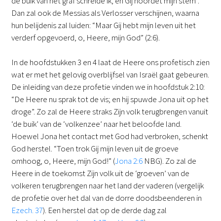
de buik van het graf schreide ik, en Gij hoordet mijn stem”.
Dan zal ook de Messias als Verlosser verschijnen, waarna
hun belijdenis zal luiden: “Maar Gij hebt mijn leven uit het
verderf opgevoerd, o, Heere, mijn God” (2:6).
In de hoofdstukken 3 en 4 laat de Heere ons profetisch zien
wat er met het gelovig overblijfsel van Israël gaat gebeuren.
De inleiding van deze profetie vinden we in hoofdstuk 2:10:
“De Heere nu sprak tot de vis; en hij spuwde Jona uit op het
droge”. Zo zal de Heere straks Zijn volk terugbrengen vanuit
‘de buik’ van de ‘volkenzee’ naar het beloofde land.
Hoewel Jona het contact met God had verbroken, schenkt
God herstel. “Toen trok Gij mijn leven uit de groeve
omhoog, o, Heere, mijn God!” (
Jona 2:6
NBG). Zo zal de
Heere in de toekomst Zijn volk uit de ‘groeven’ van de
volkeren terugbrengen naar het land der vaderen (vergelijk
de profetie over het dal van de dorre doodsbeenderen in
Ezech. 37
). Een herstel dat op de derde dag zal