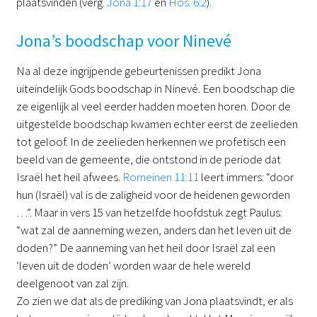
plaatsvinden (verg.
Jona 1:17
en
Hos. 6:2
).
Jona’s boodschap voor Ninevé
Na al deze ingrijpende gebeurtenissen predikt Jona
uiteindelijk Gods boodschap in Ninevé. Een boodschap die
ze eigenlijk al veel eerder hadden moeten horen. Door de
uitgestelde boodschap kwamen echter eerst de zeelieden
tot geloof. In de zeelieden herkennen we profetisch een
beeld van de gemeente, die ontstond in de periode dat
Israël het heil afwees.
Romeinen 11:11
leert immers: “door
hun (Israël) val is de zaligheid voor de heidenen geworden
…”. Maar in vers 15 van hetzelfde hoofdstuk zegt Paulus:
“wat zal de aanneming wezen, anders dan het leven uit de
doden?” De aanneming van het heil door Israël zal een
‘leven uit de doden’ worden waar de hele wereld
deelgenoot van zal zijn.
Zo zien we dat als de prediking van Jona plaatsvindt, er als