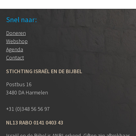
Snel naar:
Doneren
Webshop
Agenda
Contact
STICHTING ISRAËL EN DE BIJBEL
Postbus 16
3480 DA Harmelen
+31 (0)348 56 56 97
NL13 RABO 0141 0403 43
Israël en de Bijbel is
ANBI
-erkend. Giften zijn aftrekbaar