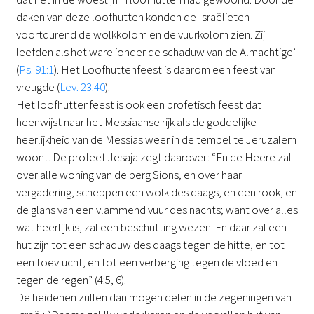
daken van deze loofhutten konden de Israëlieten
voortdurend de wolkkolom en de vuurkolom zien. Zij
leefden als het ware ‘onder de schaduw van de Almachtige’
(
Ps. 91:1
). Het Loofhuttenfeest is daarom een feest van
vreugde (
Lev. 23:40
).
Het loofhuttenfeest is ook een profetisch feest dat
heenwijst naar het Messiaanse rijk als de goddelijke
heerlijkheid van de Messias weer in de tempel te Jeruzalem
woont. De profeet Jesaja zegt daarover: “En de Heere zal
over alle woning van de berg Sions, en over haar
vergadering, scheppen een wolk des daags, en een rook, en
de glans van een vlammend vuur des nachts; want over alles
wat heerlijk is, zal een beschutting wezen. En daar zal een
hut zijn tot een schaduw des daags tegen de hitte, en tot
een toevlucht, en tot een verberging tegen de vloed en
tegen de regen” (4:5, 6).
De heidenen zullen dan mogen delen in de zegeningen van