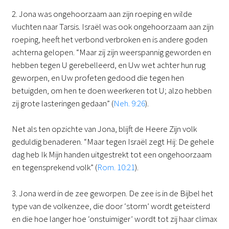
2. Jona was ongehoorzaam aan zijn roeping en wilde
vluchten naar Tarsis. Israël was ook ongehoorzaam aan zijn
roeping, heeft het verbond verbroken en is andere goden
achterna gelopen. “Maar zij zijn weerspannig geworden en
hebben tegen U gerebelleerd, en Uw wet achter hun rug
geworpen, en Uw profeten gedood die tegen hen
betuigden, om hen te doen weerkeren tot U; alzo hebben
zij grote lasteringen gedaan” (
Neh. 9:26
).
Net als ten opzichte van Jona, blijft de Heere Zijn volk
geduldig benaderen. “Maar tegen Israël zegt Hij: De gehele
dag heb Ik Mijn handen uitgestrekt tot een ongehoorzaam
en tegensprekend volk” (
Rom. 10:21
).
3. Jona werd in de zee geworpen. De zee is in de Bijbel het
type van de volkenzee, die door ‘storm’ wordt geteisterd
en die hoe langer hoe ‘onstuimiger’ wordt tot zij haar climax