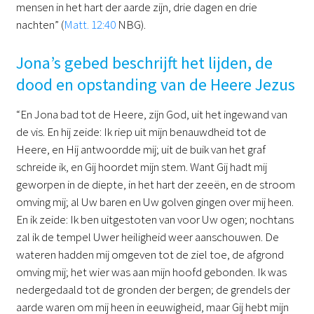
mensen in het hart der aarde zijn, drie dagen en drie
nachten” (
Matt. 12:40
NBG).
Jona’s gebed beschrijft het lijden, de
dood en opstanding van de Heere Jezus
“En Jona bad tot de Heere, zijn God, uit het ingewand van
de vis. En hij zeide: Ik riep uit mijn benauwdheid tot de
Heere, en Hij antwoordde mij; uit de buik van het graf
schreide ik, en Gij hoordet mijn stem. Want Gij hadt mij
geworpen in de diepte, in het hart der zeeën, en de stroom
omving mij; al Uw baren en Uw golven gingen over mij heen.
En ik zeide: Ik ben uitgestoten van voor Uw ogen; nochtans
zal ik de tempel Uwer heiligheid weer aanschouwen. De
wateren hadden mij omgeven tot de ziel toe, de afgrond
omving mij; het wier was aan mijn hoofd gebonden. Ik was
nedergedaald tot de gronden der bergen; de grendels der
aarde waren om mij heen in eeuwigheid, maar Gij hebt mijn