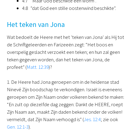
4:7 “Maar God beschikte een worm”.
4:8 “dat God een stille oostenwind beschikte”.
Het teken van Jona
Wat bedoelt de Heere met het ‘teken van Jona’ als Hij tot
de Schriftgeleerden en Farizeeën zegt: “Het boos en
overspelig geslacht verzoekt een teken; en hun zal geen
teken gegeven worden, dan het teken van Jona, de
profeet” (
Matt. 12:39
)?
1. De Heere had Jona geroepen om in de heidense stad
Ninevé Zijn boodschap te verkondigen. Israël is eveneens
geroepen om Zijn Naam onder volkeren bekend te maken:
“En zult op diezelfde dag zeggen: Dankt de HEERE, roept
Zijn Naam aan, maakt Zijn daden bekend onder de volken!
vermeldt, dat Zijn Naam verhoogd is” (
Jes. 12:4
; zie ook
Gen. 12:1-3
).