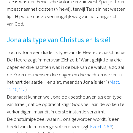
Tarsis was een Fenicische kolonie in Zuidwest Spanje. Jona
moest naar het oosten (Ninevé), terwijl Tarsis in het westen
ligt. Hij wilde dus zo ver mogelijk weg van het aangezicht
van God.
Jona als type van Christus en Israël
Toch is Jona een duidelijk type van de Heere Jezus Christus.
De Heere zegt immers van Zichzelf: “Want gelijk Jona drie
dagen en drie nachten was in de buik van de walvis, alzo zal
de Zoon des mensen drie dagen en drie nachten wezen in
het hart der aarde ... en ziet, meer dan Jona is hier” (
Matt.
12:40
,
41a
).
Daarnaast kunnen we Jona ook beschouwen als een type
van Israël, dat de opdracht krijgt Gods heil aan de volken te
verkondigen, maar dit in eerste instantie verzuimt.
De onstuimige zee, waarin Jona geworpen wordt, is een
beeld van de rumoerige volkerenzee (vgl.
Ezech. 26:3
),