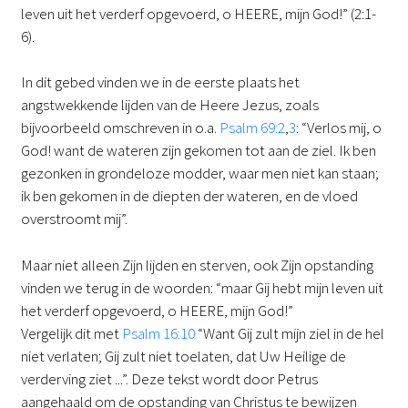
leven uit het verderf opgevoerd, o HEERE, mijn God!” (2:1-
6).
In dit gebed vinden we in de eerste plaats het
angstwekkende lijden van de Heere Jezus, zoals
bijvoorbeeld omschreven in o.a.
Psalm 69:2
,
3
: “Verlos mij, o
God! want de wateren zijn gekomen tot aan de ziel. Ik ben
gezonken in grondeloze modder, waar men niet kan staan;
ik ben gekomen in de diepten der wateren, en de vloed
overstroomt mij”.
Maar niet alleen Zijn lijden en sterven, ook Zijn opstanding
vinden we terug in de woorden: “maar Gij hebt mijn leven uit
het verderf opgevoerd, o HEERE, mijn God!”
Vergelijk dit met
Psalm 16:10
“Want Gij zult mijn ziel in de hel
niet verlaten; Gij zult niet toelaten, dat Uw Heilige de
verderving ziet ...”. Deze tekst wordt door Petrus
aangehaald om de opstanding van Christus te bewijzen