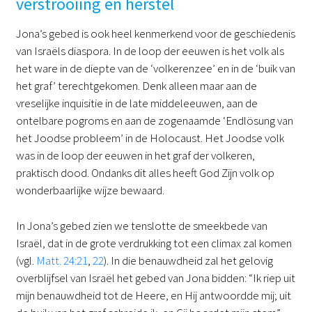
verstrooiing en herstel
Jona’s gebed is ook heel kenmerkend voor de geschiedenis
van Israëls diaspora. In de loop der eeuwen is het volk als
het ware in de diepte van de ‘volkerenzee’ en in de ‘buik van
het graf’ terechtgekomen. Denk alleen maar aan de
vreselijke inquisitie in de late middeleeuwen, aan de
ontelbare pogroms en aan de zogenaamde ‘Endlösung van
het Joodse probleem’ in de Holocaust. Het Joodse volk
was in de loop der eeuwen in het graf der volkeren,
praktisch dood. Ondanks dit alles heeft God Zijn volk op
wonderbaarlijke wijze bewaard.
In Jona’s gebed zien we tenslotte de smeekbede van
Israël, dat in de grote verdrukking tot een climax zal komen
(vgl.
Matt. 24:21
,
22
). In die benauwdheid zal het gelovig
overblijfsel van Israël het gebed van Jona bidden: “Ik riep uit
mijn benauwdheid tot de Heere, en Hij antwoordde mij; uit