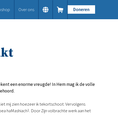
bshop
Over ons
Doneren
Home
Dit doen we
Bijbels op maat
Gods Woord aanbieden
akt
Samenwerken en toerusten
Humanitaire hulp
Onze Bijbeluitgaven
Doe mee
Word vriend
Doneer
ekent een enorme vreugde! In Hem mag ik de volle
Bid mee
gehoord.
Schenkingen en legaten
Nodig ons uit
iet mij zien hoezeer ik tekortschoot. Vervolgens
Voor jou
sjoea haMashiach
1
. Door Zijn volbrachte werk aan het
Kennisbank