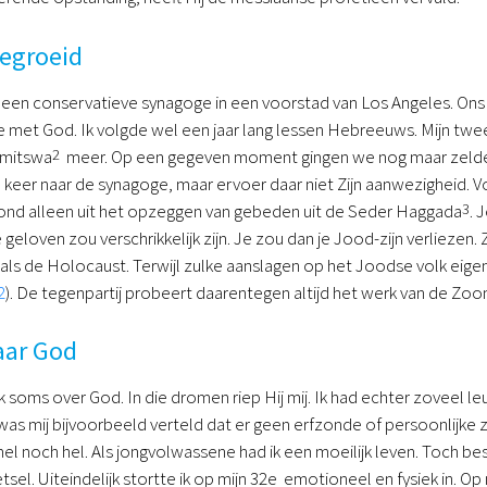
gegroeid
k een conservatieve synagoge in een voorstad van Los Angeles. Ons
ie met God. Ik volgde wel een jaar lang lessen Hebreeuws. Mijn twe
 mitswa
2
meer. Op een gegeven moment gingen we nog maar zelden na
 keer naar de synagoge, maar ervoer daar niet Zijn aanwezigheid. 
nd alleen uit het opzeggen van gebeden uit de Seder Haggada
3
. 
geloven zou verschrikkelijk zijn. Je zou dan je Jood-zijn verliezen
als de Holocaust. Terwijl zulke aanslagen op het Joodse volk eigenlij
2
). De tegenpartij probeert daarentegen altijd het werk van de Zoo
aar God
k soms over God. In die dromen riep Hij mij. Ik had echter zoveel l
r was mij bijvoorbeeld verteld dat er geen erfzonde of persoonlijke 
l noch hel. Als jongvolwassene had ik een moeilijk leven. Toch b
etsel. Uiteindelijk stortte ik op mijn 32e emotioneel en fysiek in. Op