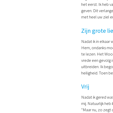
het eerst. Ik heb 
geven. Dit verlang
met heel uw ziel e
Zijn grote li
Nadat ik in elkaar 
Hem, ondanks moeil
te lezen. Het Woor
vrede een gevolg i
uitbreiden. Ik beg
heiligheid. Toen b
Vrij
Nadat ik gered was
mij. Natuurlijk heb 
“Maar nu, zo zegt 