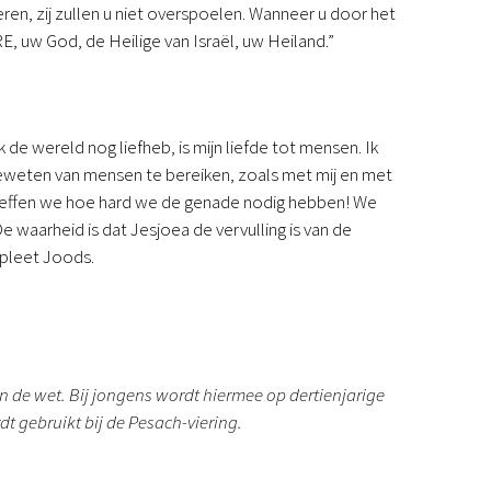
ieren, zij zullen u niet overspoelen. Wanneer u door het
E, uw God, de Heilige van Israël, uw Heiland.”
de wereld nog liefheb, is mijn liefde tot mensen. Ik
geweten van mensen te bereiken, zoals met mij en met
eseffen we hoe hard we de genade nodig hebben! We
 waarheid is dat Jesjoea de vervulling is van de
mpleet Joods.
n de wet. Bij jongens wordt hiermee op dertienjarige
rdt gebruikt bij de Pesach-viering.