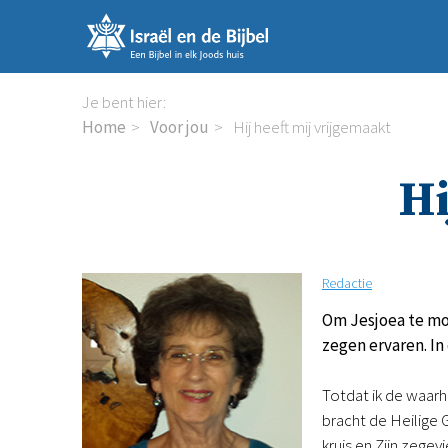
Sla
links
over
Spring
Je bent hier:
naar
Home
Voor jou
Hij heeft mij vrijgemaakt
de
inhoud
Hi
Spring
naar
de
navigatie
Redactie
Om Jesjoea te mo
zegen ervaren. In
Totdat ik de waarh
bracht de Heilige 
kruis en Zijn zege