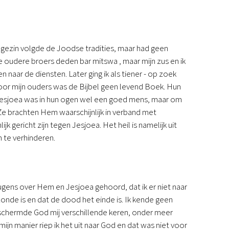
Podcast
Magazine
Digitale nieuwsbrief
 gezin volgde de Joodse tradities, maar had geen
Agenda
e oudere broers deden bar mitswa , maar mijn zus en ik
Kinderwerk
ar de diensten. Later ging ik als tiener - op zoek
Jongerenwerk
Voor mijn ouders was de Bijbel geen levend Boek. Hun
Het Studiehuis (cursus)
Jesjoea was in hun ogen wel een goed mens, maar om
Webshop
. Ze brachten Hem waarschijnlijk in verband met
Over ons
k gericht zijn tegen Jesjoea. Het heil is namelijk uit
Onze visie
n te verhinderen.
Geschiedenis
Actueel
ANBI
Veelgestelde vragen
eugens over Hem en Jesjoea gehoord, dat ik er niet naar
Contact
zonde is en dat de dood het einde is. Ik kende geen
Doneren
eschermde God mij verschillende keren, onder meer
 mijn manier riep ik het uit naar God en dat was niet voor