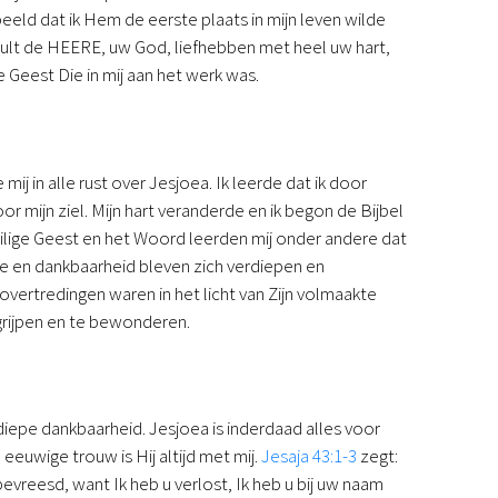
eeld dat ik Hem de eerste plaats in mijn leven wilde
 zult de HEERE, uw God, liefhebben met heel uw hart,
e Geest Die in mij aan het werk was.
ij in alle rust over Jesjoea. Ik leerde dat ik door
mijn ziel. Mijn hart veranderde en ik begon de Bijbel
ilige Geest en het Woord leerden mij onder andere dat
fde en dankbaarheid bleven zich verdiepen en
overtredingen waren in het licht van Zijn volmaakte
egrijpen en te bewonderen.
diepe dankbaarheid. Jesjoea is inderdaad alles voor
jn eeuwige trouw is Hij altijd met mij.
Jesaja 43:1-3
zegt:
vreesd, want Ik heb u verlost, Ik heb u bij uw naam