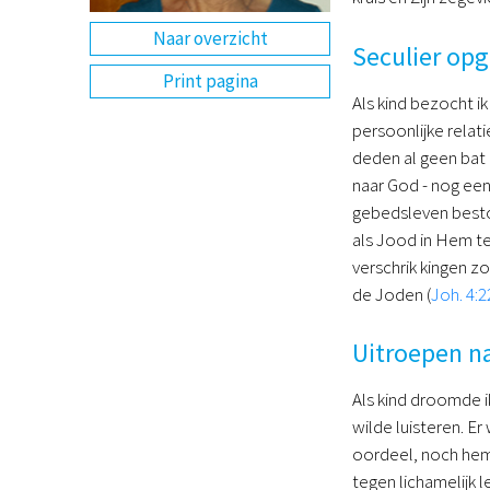
Naar overzicht
Seculier op
Print pagina
Als kind bezocht i
persoonlijke relat
deden al geen bat
naar God - nog een
gebedsleven besto
als Jood in Hem te 
verschrik kingen zo
de Joden (
Joh. 4:2
Uitroepen n
Als kind droomde i
wilde luisteren. E
oordeel, noch heme
tegen lichamelijk l