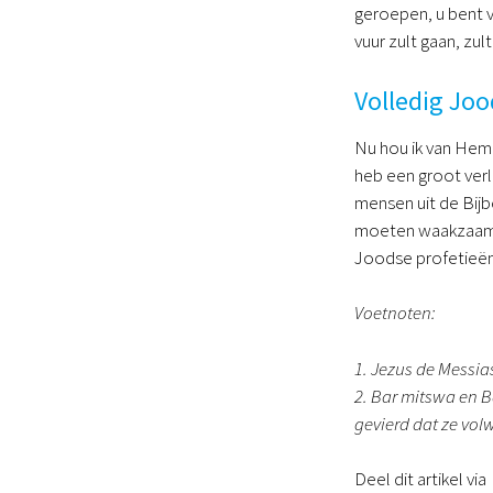
geroepen, u bent va
vuur zult gaan, zu
Volledig Joo
Nu hou ik van Hem 
heb een groot ver
mensen uit de Bij
moeten waakzaam zi
Joodse profetieën
Voetnoten:
1. Jezus de Messia
2. Bar mitswa en B
gevierd dat ze volw
Deel dit artikel via