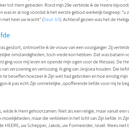
vaker tot Hem gebeden. Rond mijn 29e vertelde ik de Heere bijvoorb
en was er al nog voordat ik het eerste gebod werkelijk begreep: “u
n met heel uw kracht” (
Deut. 6:5
). Achteraf gezien was het de Heilig
efde
was gestort, ontmoette ik de vrouw van een voorganger. Zij vertelde m
ijke omstandigheden, toch vrede kon hebben. Dat was balsem voor 
d ging voor mij leven en opende mijn ogen voor de Messias. De He
s van verzoening en verlossing. Ik ging van Jesjoea houden. Die lie
on te beseffen hoezeer ik Zijn wet had gebroken en hoe ernstig mijn 
egon ik pas echt Zijn onmetelijke, opofferende liefde voor mij te b
, wilde ik Hem gehoorzamen. Niet als een religie, maar vanuit een 
ik moeilijkheden, maar die verbleken in het licht van Zijn liefde. In Zi
de HEERE, uw Schepper, Jakob, uw Formeerder, Israël: Wees niet be