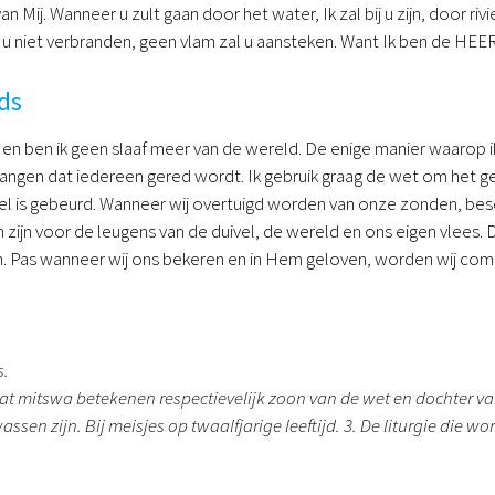
n Mij. Wanneer u zult gaan door het water, Ik zal bij u zijn, door riv
lt u niet verbranden, geen vlam zal u aansteken. Want Ik ben de HEER
ds
en ben ik geen slaaf meer van de wereld. De enige manier waarop ik 
langen dat iedereen gered wordt. Ik gebruik graag de wet om het 
bel is gebeurd. Wanneer wij overtuigd worden van onze zonden, b
jn voor de leugens van de duivel, de wereld en ons eigen vlees. De
. Pas wanneer wij ons bekeren en in Hem geloven, worden wij co
s.
at mitswa betekenen respectievelijk zoon van de wet en dochter va
assen zijn. Bij meisjes op twaalfjarige leeftijd. 3. De liturgie die wo