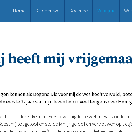
Home
Dit doen we
Doe mee
Voor jou
We
j heeft mij vrijgema
gen kennen als Degene Die voor mij de wet heeft vervuld, bet
 de eerste 32 jaar van mijn leven heb ik veel leugens over Hem 
eid mocht leren kennen. Eerst overtuigde de wet mij van zonde en l
Geest mij tot geloof en stelde ik mijn geloof en vertrouwen op Je
vierende opstanding, heeft Hij de messiaanse profetieën vervuld.