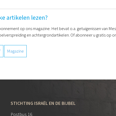
ke artikelen lezen?
onnement op ons magazine. Het bevat o.a. getuigenissen van Mess
belverspreiding en achtergrondartikelen. Of abonneer u gratis op on
f
Magazine
STICHTING ISRAËL EN DE BIJBEL
Postbus 16