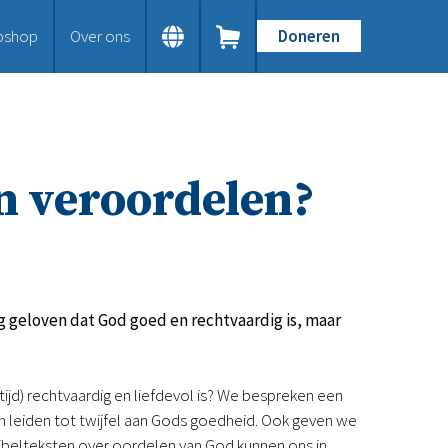
bshop
Over ons
Doneren
Home
Dit doen we
Bijbels op maat
Gods Woord aanbieden
n veroordelen?
Samenwerken en toerusten
Humanitaire hulp
Onze Bijbeluitgaven
Doe mee
Word vriend
Doneer
g geloven dat God goed en rechtvaardig is, maar
Bid mee
Schenkingen en legaten
Nodig ons uit
tijd) rechtvaardig en liefdevol is? We bespreken een
Voor jou
en leiden tot twijfel aan Gods goedheid. Ook geven we
Kennisbank
jbelteksten over oordelen van God kunnen ons in