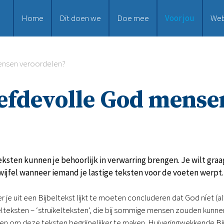
Home
Dit doen we
Doe mee
Voor jou
We
ensen veroordelen?
iefdevolle God mense
sten kunnen je behoorlijk in verwarring brengen. Je wilt graa
ijfel wanneer iemand je lastige teksten voor de voeten werpt.
 je uit een Bijbeltekst lijkt te moeten concluderen dat God níet (al
belteksten – ‘struikelteksten’, die bij sommige mensen zouden kunn
en om deze teksten begrijpelijker te maken. Huiveringwekkende Bi