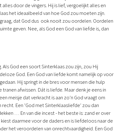
es door de vingers. Hij is lief, vergoelijkt alles en
klaas het ideaalbeeld van hoe God zou moeten zijn.
 graag, dat God dus ook nooit zou oordelen. Oordelen
uimte geven. Nee, als God een God van liefde is, dan
 Als God een soort Sinterklaas zou zijn, zou Hij
efdeloze God. Een God van liefde komt namelijk op voor
daan. Hij springt in de bres voor mensen die hulp
e tranen afwissen. Dát is liefde. Maar denk je eens in
een meisje dat verkracht is aan zo’n God vraagt om
m recht. Een ‘God met Sinterklaasliefde’ zou dan
kken … En van die incest - het beste is: zand er over
 kiest daarmee voor de daders en is liefdeloos naar de
zonder het veroordelen van onrechtvaardigheid. Een God