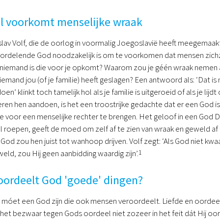
l voorkomt menselijke wraak
av Volf, die de oorlog in voormalig Joegoslavië heeft meegemaakt, 
ordelende God noodzakelijk is om te voorkomen dat mensen zichzel
 niemand is die voor je opkomt? Waarom zou je géén wraak nemen
 iemand jou (of je familie) heeft geslagen? Een antwoord als: ‘Dat 
en’ klinkt toch tamelijk hol als je familie is uitgeroeid of als je l
eren hen aandoen, is het een troostrijke gedachte dat er een God is
e voor een menselijke rechter te brengen. Het geloof in een God Di
 roepen, geeft de moed om zelf af te zien van wraak en geweld af
 God zou hen juist tot wanhoop drijven. Volf zegt: ‘Als God niet kwa
ld, zou Hij geen aanbidding waardig zijn’.
1
ordeelt God 'goede' dingen?
e móet een God zijn die ook mensen veroordeelt. Liefde en oorde
 het bezwaar tegen Gods oordeel niet zozeer in het feit dát Hij oor