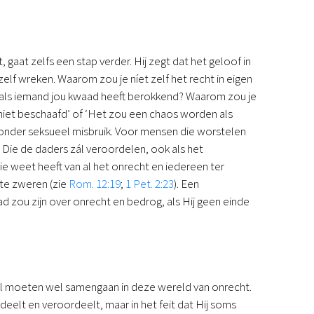
gaat zelfs een stap verder. Hij zegt dat het geloof in
f wreken. Waarom zou je níet zelf het recht in eigen
 als iemand jou kwaad heeft berokkend? Waarom zou je
is niet beschaafd’ of ‘Het zou een chaos worden als
ijdt onder seksueel misbruik. Voor mensen die worstelen
 Die de daders zál veroordelen, ook als het
e weet heeft van al het onrecht en iedereen ter
 te zweren (zie
Rom. 12:19
;
1 Pet. 2:23
). Een
ad zou zijn over onrecht en bedrog, als Hij geen einde
el moeten wel samengaan in deze wereld van onrecht.
deelt en veroordeelt, maar in het feit dat Hij soms