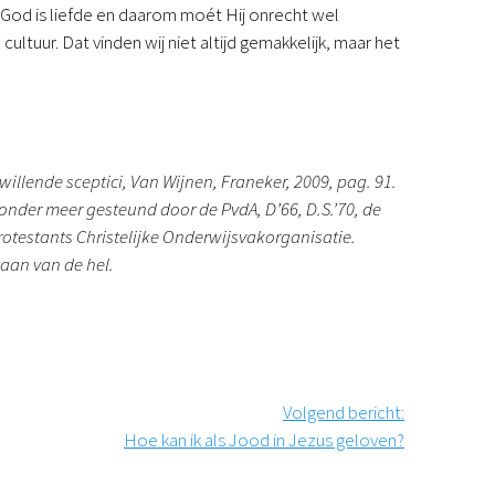
God is liefde en daarom moét Hij onrecht wel
tuur. Dat vinden wij niet altijd gemakkelijk, maar het
 welwillende sceptici, Van Wijnen, Franeker, 2009, pag. 91.
 onder meer gesteund door de PvdA, D’66, D.S.’70, de
testants Christelijke Onderwijsvakorganisatie.
staan van de hel.
Volgend bericht
:
Hoe kan ik als Jood in Jezus geloven?