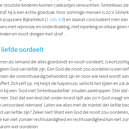
e stoutste kinderen kunnen cadeautjes verwachten. Sinterklaas ziet all
traf: hij is een echte goedzak. Voor sommige mensen is zo’n Sinter
en populaire Bijbeltekst (
1 Joh. 4:8
) en daaruit concludeert men dan
rs met repressie en onderdrukking, met inperking en elkaar geen r
vinden en nooit dreigen met straf …
liefde oordeelt
en als Iemand die alles goedvindt en nooit oordeelt, is kortzichtig.
geen God van liefde zijn. Een God die nooit zou oordelen is een li
en die onrechtvaardig behandeld zijn en voor wie leed wordt aange
ffert Zichzelf op. Hij helpt de hulpeloze; verlicht het lijden en zal d
n bij een ‘God met Sinterklaasliefde’ zouden aankloppen. Stel dat 
men. Stel dat een kind dat onder incest lijdt aan zo’n God vraagt o
ik veroordeel niemand. Laten we alles met de mantel der liefde bede
 van liefde zijn? Zeker niet! Want een God die nooit zou oordelen,
de kan niet zonder rechtvaardigheid en rechtvaardigheid kan niet 
aarom wel oordelen.