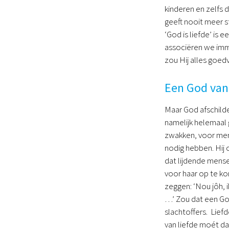
kinderen en zelfs d
geeft nooit meer s
‘God is liefde’ is e
associëren we imme
zou Hij alles goed
Een God van 
Maar God afschilder
namelijk helemaal 
zwakken, voor mens
nodig hebben. Hij o
dat lijdende mense
voor haar op te ko
zeggen: ‘Nou jôh, 
…’ Zou dat een God
slachtoffers. Lief
van liefde moét d