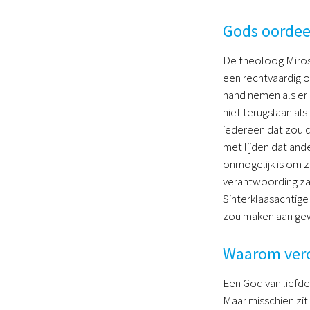
Gods oordee
De theoloog Mirosl
een rechtvaardig o
hand nemen als er
niet terugslaan als
iedereen dat zou do
met lijden dat and
onmogelijk is om z
verantwoording zal
Sinterklaasachtige
zou maken aan gewe
Waarom vero
Een God van liefd
Maar misschien zit