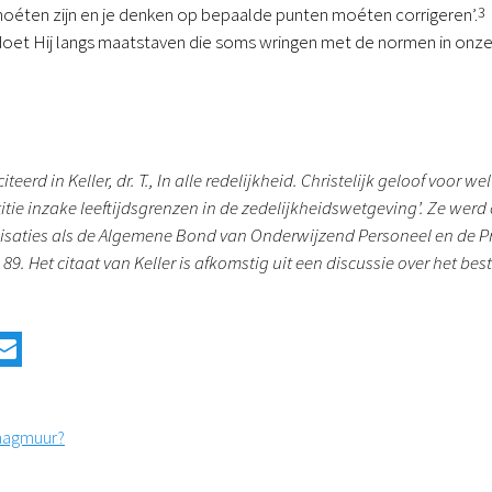
éten zijn en je denken op bepaalde punten moéten corrigeren’.
3
oet Hij langs maatstaven die soms wringen met de normen in onze cul
citeerd in Keller, dr. T., In alle redelijkheid. Christelijk geloof voor
titie inzake leeftijdsgrenzen in de zedelijkheidswetgeving’. Ze werd
saties als de Algemene Bond van Onderwijzend Personeel en de Pro
g. 89. Het citaat van Keller is afkomstig uit een discussie over het be
laagmuur?