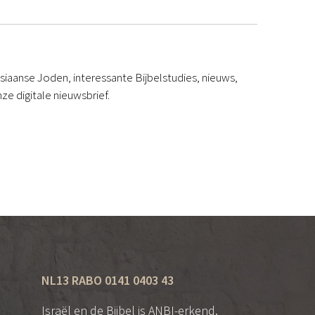
iaanse Joden, interessante Bijbelstudies, nieuws,
ze digitale nieuwsbrief.
NL13 RABO 0141 0403 43
Israël en de Bijbel is
ANBI
-erkend.