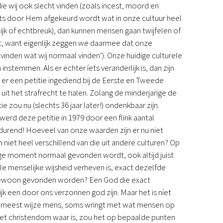
 wij ook slecht vinden (zoals incest, moord en
ts door Hem afgekeurd wordt wat in onze cultuur heel
jk of echtbreuk), dan kunnen mensen gaan twijfelen of
nt, want eigenlijk zeggen we daarmee dat onze
inden wat wij normaal vinden’). Onze huidige culturele
temmen. Als er echter íets veranderlijk is, dan zijn
d er een petitie ingediend bij de Eerste en Tweede
t het strafrecht te halen. Zolang de minderjarige de
zou nu (slechts 36 jaar later!) ondenkbaar zijn.
erd deze petitie in 1979 door een flink aantal
urend! Hoeveel van onze waarden zijn er nu niet
 niet heel verschillend van die uit andere culturen? Op
ge moment normaal gevonden wordt, ook altijd juist
e menselijke wijsheid verheven is, exact dezelfde
 gewoon gevonden worden? Een God die exact
ijk een door ons verzonnen god zijn. Maar het is níet
de meest wijze mens, soms wringt met wat mensen op
ls het christendom waar is, zou het op bepaalde punten