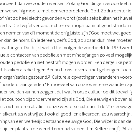
oordeelt dan we zouden wensen. Zolang God dingen veroordeelt die
ben we weinig moeite met een veroordelende God. Zodra echter ie
 niet zo heel slecht gevonden wordt (zoals seks buiten het huweli
oed is. Die twijfel verraadt echter een nogal aanmatigend standpu
en normen van dit moment de enig juiste zijn (‘God moet wel goed v
 dan de norm. En iedereen, zelfs God, zou daar ‘dus’ mee moeten ins
opvattingen. Dat blijkt wel uit het volgende voorbeeld. In 1979 wer
ele contacten van pedofielen met minderjarigen zo veel mogelijk ui
ouden pedofielen niet bestraft mogen worden. Een dergelijke petitie 
htszaken als die tegen Benno L. ons te vers in het geheugen. Toch w
en organisaties gesteund.
2
Culturele opvattingen veranderen voortd
 of honderd jaar geleden? En hoeveel van onze westerse waarden zijn
en we dan kunnen zeggen, dat wat in onze cultuur op dit toevalli
et zou toch bijzonder vreemd zijn als God, Die eeuwig en boven all
 zou hanteren als die in onze westerse cultuur uit de 21e eeuw
afkeurt als wat wij zelf ook al goed- en afkeurden, zou waarschijnl
ing van een werkelijk bestaande eeuwige God, Die wijzer is dan 
 tijd en plaats in de wereld normaal vinden. Tim Keller schrijft: ‘A