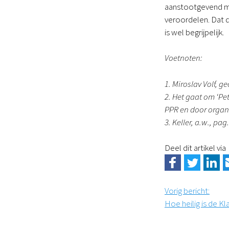
aanstootgevend mo
veroordelen. Dat d
is wel begrijpelijk.
Voetnoten:
1. Miroslav Volf, ge
2. Het gaat om ‘Pe
PPR en door organi
3. Keller, a.w., pa
Deel dit artikel via
Vorig bericht
:
Hoe heilig is de K