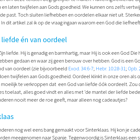
 en laten twijfelen aan Gods goedheid. We kunnen ons zelfs vertwi
fde past. Toch sluiten liefhebben en oordelen elkaar niet uit. Sterk
In dit artikel zal ik op de vraag ingaan waarom een God die liefhee
liefde én van oordeel
Zijn liefde. Hij is genadig en barmhartig, maar Hij is ook een God D
hebben gedaan en waar zij geen berouw over hebben. God is een God
od van oordeel (zie bijvoorbeeld
Exod. 34:6-7
;
Hebr. 10:28-31
;
Opb. 
 doen twijfelen aan Gods goedheid. Oordeel klinkt in onze oren als o
moeilijk te verkroppen dat een God van liefde óók oordeelt. Zou 
es toelaat, alles goed vindt en alles met ‘de mantel der liefde bed
inderen nooit meer de roe geeft, maar alleen nog cadeautjes?
klaas
deren nog wel eens bang gemaakt voor Sinterklaas. Hij kon je cadea
den meegenomen naar Spanje. Tegenwoordig is Sinterklaas een stu