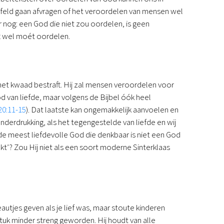
Podcast
jfeld gaan afvragen of het veroordelen van mensen wel
Magazine
er nog: een God die niet zou oordelen, is geen
Digitale nieuwsbrief
ft wel moét oordelen.
Agenda
Kinderwerk
Jongerenwerk
ie het kwaad bestraft. Hij zal mensen veroordelen voor
Het Studiehuis (cursus)
 van liefde, maar volgens de Bijbel óók heel
Webshop
20:11-15
). Dat laatste kan ongemakkelijk aanvoelen en
Over ons
nderdrukking, als het tegengestelde van liefde en wij
Onze visie
de meest liefdevolle God die denkbaar is niet een God
Geschiedenis
ekt’? Zou Hij niet als een soort moderne Sinterklaas
Actueel
ANBI
Veelgestelde vragen
Contact
Doneren
utjes geven als je lief was, maar stoute kinderen
k minder streng geworden. Hij houdt van alle