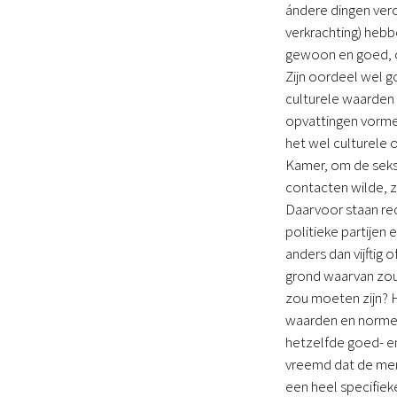
ándere dingen ver
verkrachting) heb
gewoon en goed, of
Zijn oordeel wel g
culturele waarden 
opvattingen vormen
het wel culturele 
Kamer, om de seksu
contacten wilde, z
Daarvoor staan rec
politieke partijen 
anders dan vijftig
grond waarvan zoud
zou moeten zijn? H
waarden en normen
hetzelfde goed- en 
vreemd dat de men
een heel specifieke