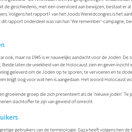
uit de geschiedenis, met een overvloed aan bewijzen, bestaat er a
rs. Volgens het rapport
1
van het Joods Wereldcongres is het aa
t dit rapport onderdeel was van hun ‘We remember’-campagne, be
en
 ook, maar na 1945 is er nauwelijks aandacht voor de Joden. De s
. Beide laten de uniekheid van de Holocaust zien en geven inzicht i
ning geleverd om de Joden op te sporen, te vervoeren en te dode
en krijgt oog voor wat hen is aangedaan. Het woord Holocaust wo
n groeiende groep die zich presenteert als de ‘nieuwe joden’. Te 
nen slachtoffer te zijn van geweld of onrecht.
uikers
n gretige gebruikers van de terminologie. Gaza heeft volgens hen d