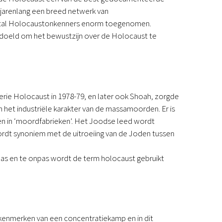
Podcast
l jarenlang een breed netwerk van
Magazine
ntal Holocaustonkenners enorm toegenomen.
Digitale nieuwsbrief
doeld om het bewustzijn over de Holocaust te
Agenda
Kinderwerk
Jongerenwerk
Het Studiehuis (cursus)
erie Holocaust in 1978-79, en later ook Shoah, zorgde
Webshop
n het industriële karakter van de massamoorden. Er is
Over ons
n in ‘moordfabrieken’. Het Joodse leed wordt
Onze visie
rdt synoniem met de uitroeiing van de Joden tussen
Geschiedenis
Actueel
pas en te onpas wordt de term holocaust gebruikt
ANBI
Veelgestelde vragen
Contact
Doneren
e kenmerken van een concentratiekamp en in dit