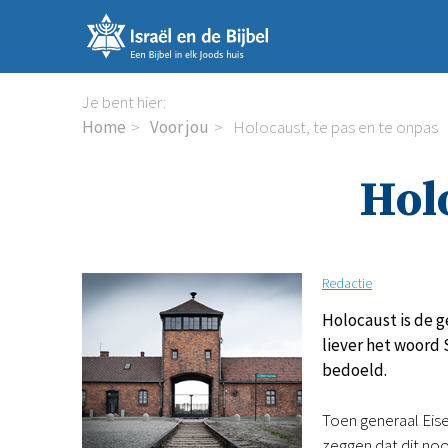
Sla
links
over
Spring
Je bent hier:
naar
Home
Voor jou
Holocaust, te pas en te onpas
de
inhoud
Holo
Spring
naar
de
navigatie
Redactie
Holocaust is de 
liever het woord 
bedoeld.
Toen generaal Eise
zeggen dat dit no