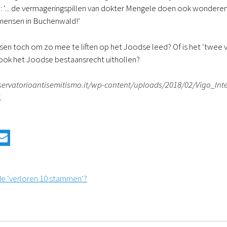
: ‘... de vermageringspillen van dokter Mengele doen ook wonderen 
mensen in Buchenwald!’
 toch om zo mee te liften op het Joodse leed? Of is het ‘twee vli
ook het Joodse bestaansrecht uithollen?
servatorioantisemitismo.it/wp-content/uploads/2018/02/Vigo_Int
.
de ‘verloren 10 stammen’?