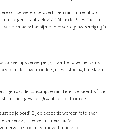
ndere om de wereld te overtuigen van hun recht op
hun eigen ‘staatstelevisie’. Maar de Palestijnen in
uit van de maatschappij met een vertegenwoordiging in
. Slavernij is verwerpelijk, maar het doel hiervan is
obeerden de slavenhouders, uit winstbejag, hun slaven
rtuigen dat de consumptie van dieren verkeerd is.
2
De
t. In beide gevallen (!) gaat het toch om een
t op je bord’. Bij de expositie werden foto’s van
le varkens zijn mensen immers nazi’s!
uitgemergelde Joden een advertentie voor