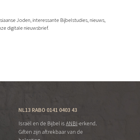
iaanse Joden, interessante Bijbelstudies, nieuws,
ze digitale nieuwsbrief.
NL13 RABO 0141 0403 43
Israël en de Bijbel is
ANBI
-erkend.
Giften zijn aftrekbaar van de