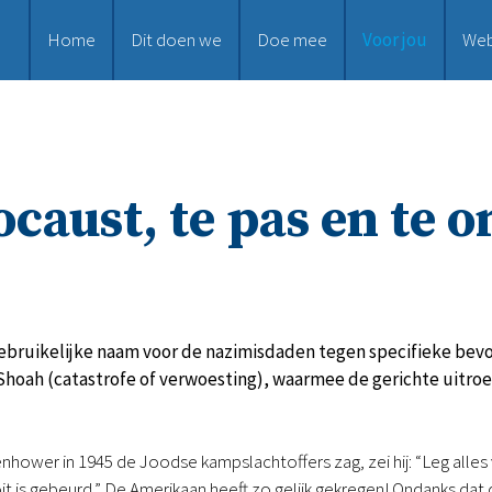
Home
Dit doen we
Doe mee
Voor jou
We
caust, te pas en te 
gebruikelijke naam voor de nazimisdaden tegen specifieke bev
Shoah (catastrofe of verwoesting), waarmee de gerichte uitro
nhower in 1945 de Joodse kampslachtoffers zag, zei hij: “Leg alles v
oit is gebeurd.” De Amerikaan heeft zo gelijk gekregen! Ondanks 