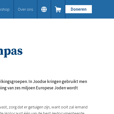
bshop
Over ons
Doneren
Home
Dit doen we
Bijbels op maat
Gods Woord aanbieden
onpas
Samenwerken en toerusten
Humanitaire hulp
Onze Bijbeluitgaven
Doe mee
Word vriend
Doneer
olkingsgroepen. In Joodse kringen gebruikt men
Bid mee
eiing van zes miljoen Europese Joden wordt
Schenkingen en legaten
Nodig ons uit
Voor jou
ast, zorg dat er getuigen zijn, want ooit zal iemand
Kennisbank
dat de Holocaust één van de best gedocumenteerde