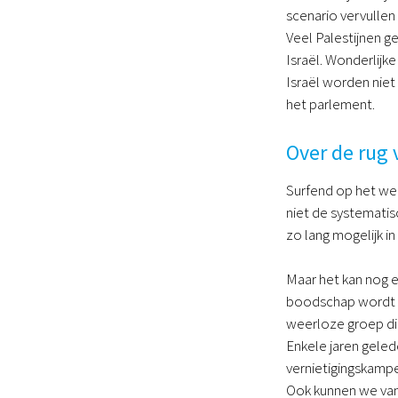
scenario vervullen 
Veel Palestijnen g
Israël. Wonderlijk
Israël worden nie
het parlement.
Over de rug 
Surfend op het web 
niet de systematis
zo lang mogelijk i
Maar het kan nog e
boodschap wordt kr
weerloze groep di
Enkele jaren geled
vernietigingskampe
Ook kunnen we van