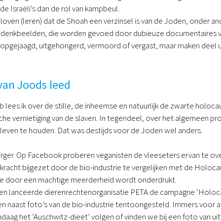
de Israëli’s dan de rol van kampbeul.
eloven (leren) dat de Shoah een verzinsel is van de Joden, onder a
e denkbeelden, die worden gevoed door dubieuze documentaires van 
t opgejaagd, uitgehongerd, vermoord of vergast, maar maken deel 
van Joods leed
lees ik over de stille, de inheemse en natuurlijk de zwarte holocaust
che vernietiging van de slaven. In tegendeel, over het algemeen pr
n leven te houden. Dat was destijds voor de Joden wel anders.
rger. Op Facebook proberen veganisten de vleeseters ervan te ove
acht bijgezet door de bio-industrie te vergelijken met de Holocaus
e door een machtige meerderheid wordt onderdrukt.
en lanceerde dierenrechtenorganisatie PETA de campagne ‘Holocaus
n naast foto’s van de bio-industrie tentoongesteld. Immers voor al
daag het ‘Auschwitz-dieet’ volgen of vinden we bij een foto van 