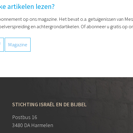
ke artikelen lezen?
onnement op ons magazine. Het bevat o.a. getuigenissen van Mess
belverspreiding en achtergrondartikelen. Of abonneer u gratis op on
f
Magazine
STICHTING ISRAËL EN DE BIJBEL
Postbus 16
3480 DA Harmelen