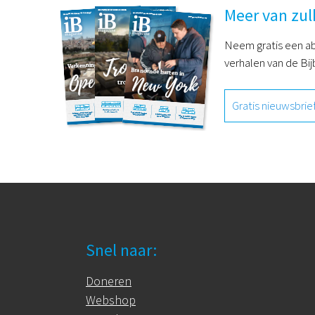
Meer van zul
Neem gratis een ab
verhalen van de Bij
Gratis nieuwsbrie
Snel naar:
Doneren
Webshop