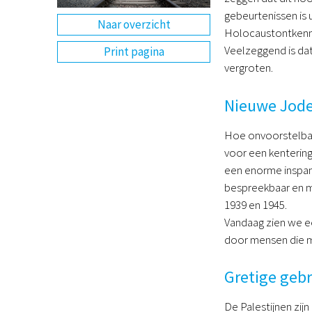
gebeurtenissen is 
Naar overzicht
Holocaustontkenne
Veelzeggend is da
Print pagina
vergroten.
Nieuwe Jod
Hoe onvoorstelbaar
voor een kentering
een enorme inspan
bespreekbaar en m
1939 en 1945.
Vandaag zien we ee
door mensen die me
Gretige gebr
De Palestijnen zij