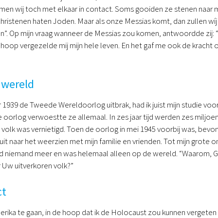
men wij toch met elkaar in contact. Soms gooiden ze stenen naar mij
 christenen haten Joden. Maar als onze Messias komt, dan zullen wíj
n”. Op mijn vraag wanneer de Messias zou komen, antwoordde zij: 
e hoop vergezelde mij mijn hele leven. En het gaf me ook de kracht 
 wereld
1939 de Tweede Wereldoorlog uitbrak, had ik juist mijn studie voor
oorlog verwoestte ze allemaal. In zes jaar tijd werden zes miljoe
 volk was vernietigd. Toen de oorlog in mei 1945 voorbij was, bevon
it naar het weerzien met mijn familie en vrienden. Tot mijn grote o
 niemand meer en was helemaal alleen op de wereld. “Waarom, God
r Uw uitverkoren volk?”
ct
erika te gaan, in de hoop dat ik de Holocaust zou kunnen vergete