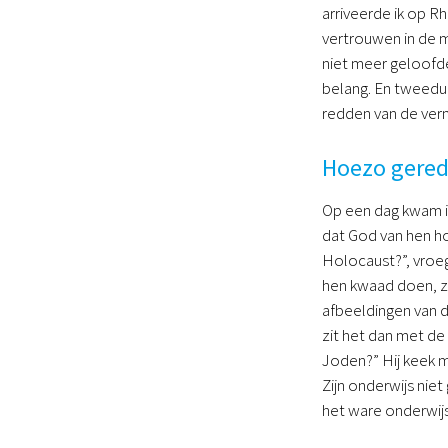
arriveerde ik op Rh
vertrouwen in de m
niet meer geloofde
belang. En tweedu
redden van de vern
Hoezo gered
Op een dag kwam ik
dat God van hen ho
Holocaust?”, vroeg 
hen kwaad doen, zi
afbeeldingen van 
zit het dan met de
Joden?” Hij keek m
Zijn onderwijs nie
het ware onderwijs