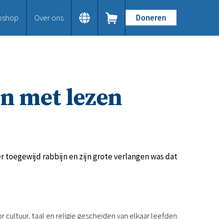
bshop
Over ons
Doneren
Home
Dit doen we
Bijbels op maat
Gods Woord aanbieden
n met lezen
Samenwerken en toerusten
Humanitaire hulp
Onze Bijbeluitgaven
Doe mee
Word vriend
Doneer
r toegewijd rabbijn en zijn grote verlangen was dat
Bid mee
Schenkingen en legaten
Nodig ons uit
Voor jou
cultuur, taal en religie gescheiden van elkaar leefden.
Kennisbank