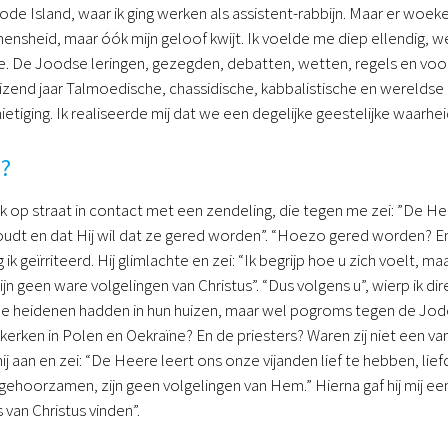
ode Island, waar ik ging werken als assistent-rabbijn. Maar er woeker
ensheid, maar óók mijn geloof kwijt. Ik voelde me diep ellendig, we
. De Joodse leringen, gezegden, debatten, wetten, regels en voors
izend jaar Talmoedische, chassidische, kabbalistische en werelds
ietiging. Ik realiseerde mij dat we een degelijke geestelijke waarhe
?
 op straat in contact met een zendeling, die tegen me zei: ”De H
udt en dat Hij wil dat ze gered worden”. “Hoezo gered worden? En
ik geïrriteerd. Hij glimlachte en zei: “Ik begrijp hoe u zich voelt,
jn geen ware volgelingen van Christus”. “Dus volgens u”, wierp ik di
de heidenen hadden in hun huizen, maar wel pogroms tegen de Jod
 kerken in Polen en Oekraïne? En de priesters? Waren zij niet een v
ij aan en zei: “De Heere leert ons onze vijanden lief te hebben, lie
t gehoorzamen, zijn geen volgelingen van Hem.” Hierna gaf hij mij ee
 van Christus vinden”.