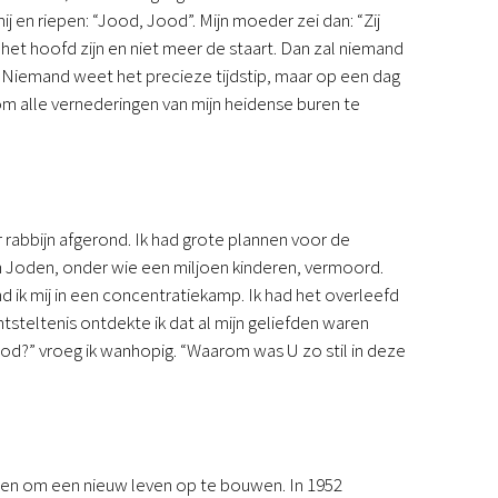
 en riepen: “Jood, Jood”. Mijn moeder zei dan: “Zij
Podcast
 het hoofd zijn en niet meer de staart. Dan zal niemand
Magazine
“Niemand weet het precieze tijdstip, maar op een dag
Digitale nieuwsbrief
om alle vernederingen van mijn heidense buren te
Agenda
Kinderwerk
Jongerenwerk
Het Studiehuis (cursus)
Webshop
 rabbijn afgerond. Ik had grote plannen voor de
Over ons
n Joden, onder wie een miljoen kinderen, vermoord.
Onze visie
d ik mij in een concentratiekamp. Ik had het overleefd
Geschiedenis
ntsteltenis ontdekte ik dat al mijn geliefden waren
Actueel
?” vroeg ik wanhopig. “Waarom was U zo stil in deze
ANBI
Veelgestelde vragen
Contact
Doneren
n en om een nieuw leven op te bouwen. In 1952