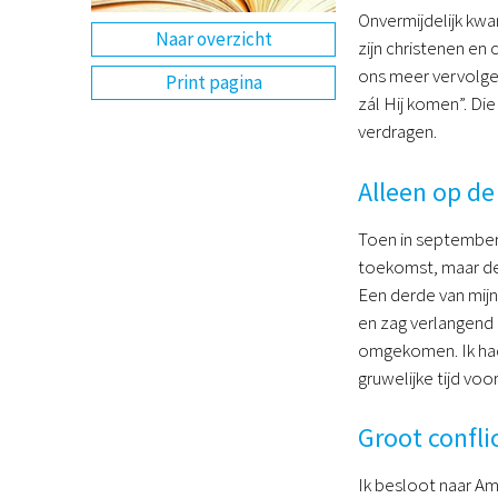
Onvermijdelijk kwa
Naar overzicht
zijn christenen en
ons meer vervolge
Print pagina
zál Hij komen”. Di
verdragen.
Alleen op de
Toen in september 
toekomst, maar de 
Een derde van mijn
en zag verlangend u
omgekomen. Ik had
gruwelijke tijd voo
Groot confli
Ik besloot naar Am