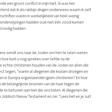
de een groot conflict in mijn hart. Ik was het
tend dat ik als rabbijn dingen onderwees waarin ik zelf
chriften waren in werkelijkheid van heel weinig
e onderwijzingen hadden ook niet één Jood kunnen
id nodig hadden.
eere zendt ons naar de Joden om hen te laten weten
 hoe kunt u nog spreken over liefde na de
 maar echte christenen houden van de Joden en allen die
rect tegen, “waren al diegenen die kruisen droegen en
en in Europa organiseerden geen christenen? En hoe
an de belangrijkste bronnen van de haat tegen de
fde te betonen aan hen die ons haten. Al diegenen die
n Jiddisch Nieuw Testament en zei: “Lees het en je zult