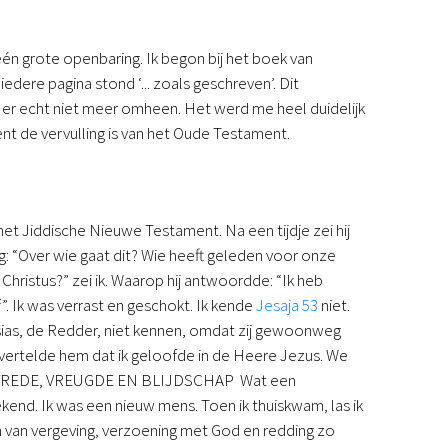
n grote openbaring. Ik begon bij het boek van
dere pagina stond ‘... zoals geschreven’. Dit
 er echt niet meer omheen. Het werd me heel duidelijk
t de vervulling is van het Oude Testament.
t Jiddische Nieuwe Testament. Na een tijdje zei hij
eg: “Over wie gaat dit? Wie heeft geleden voor onze
Christus?” zei ik. Waarop hij antwoordde: “Ik heb
”. Ik was verrast en geschokt. Ik kende
Jesaja 53
niet.
sias, de Redder, niet kennen, omdat zij gewoonweg
 vertelde hem dat ik geloofde in de Heere Jezus. We
ing. VREDE, VREUGDE EN BLIJDSCHAP Wat een
gekend. Ik was een nieuw mens. Toen ik thuiskwam, las ik
n van vergeving, verzoening met God en redding zo