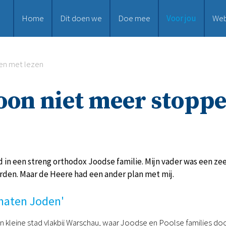
Home
Dit doen we
Doe mee
Voor jou
We
en met lezen
oon niet meer stoppe
 in een streng orthodox Joodse familie. Mijn vader was een zee
rden. Maar de Heere had een ander plan met mij.
 haten Joden'
kleine stad vlakbij Warschau, waar Joodse en Poolse families door 