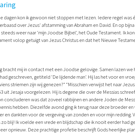
aring
 dagen kon ik gewoon niet stoppen met lezen. Iedere regel was éé
rbaasd over Jezus’ afstamming van Abraham en David. En op bijna ie
steeds weer naar ‘mijn Joodse Bijbel’, het Oude Testament. Ik kon
ment volop getuigt van Jezus Christus en dat het Nieuwe Testamen
 bracht mij in contact met een Joodse gelovige. Samen lazen we he
 had geschreven, getiteld ‘De lijdende man’. Hij las het voor en vro
ens striemen zijn wij genezen?” “Misschien verwijst het naar Jezus 
53 uit Jesaja voorgelezen. Hij is degene die over de Messias schreef
kon concluderen was dat zoveel rabbijnen en andere Joden de Mes
kennis hebben. Diezelfde avond ging ik terug naar deze broeder en
er en dankten voor de vergeving van zonden en voor mijn redd
 zo blij! Ik voelde een vrede en blijdschap die ik nooit eerder had 
er opnieuw. Deze prachtige profetie beschrijft Gods heerlijke pla