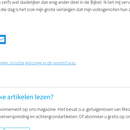
n zelfs wel duidelijker dan enig ander deel in de Bijbel. Ik liet mij 
s die dag is het ook mijn grote verlangen dat mijn volksgenoten hu
 enige Joodse gelovige in de wereld was
ke artikelen lezen?
onnement op ons magazine. Het bevat o.a. getuigenissen van Mess
belverspreiding en achtergrondartikelen. Of abonneer u gratis op on