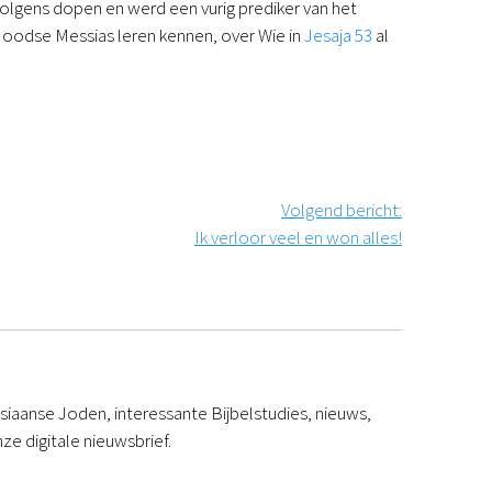
vervolgens dopen en werd een vurig prediker van het
n Joodse Messias leren kennen, over Wie in
Jesaja 53
al
Volgend bericht
:
Ik verloor veel en won alles!
iaanse Joden, interessante Bijbelstudies, nieuws,
ze digitale nieuwsbrief.