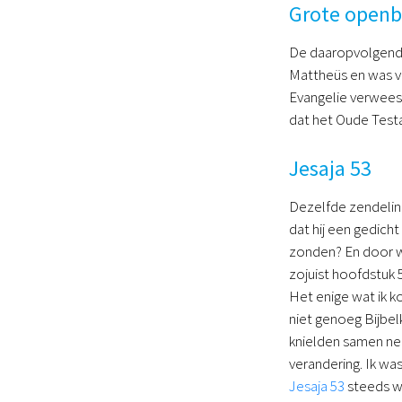
Grote openb
De daaropvolgende
Mattheüs en was ve
Evangelie verwees 
dat het Oude Testa
Jesaja 53
Dezelfde zendeling
dat hij een gedicht
zonden? En door wi
zojuist hoofdstuk 
Het enige wat ik 
niet genoeg Bijbel
knielden samen ne
verandering. Ik was
Jesaja 53
steeds we