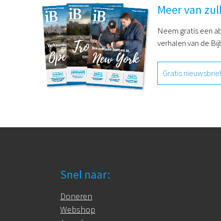
Meer van zul
Neem gratis een ab
verhalen van de Bij
Gratis nieuwsbrie
Snel naar:
Doneren
Webshop