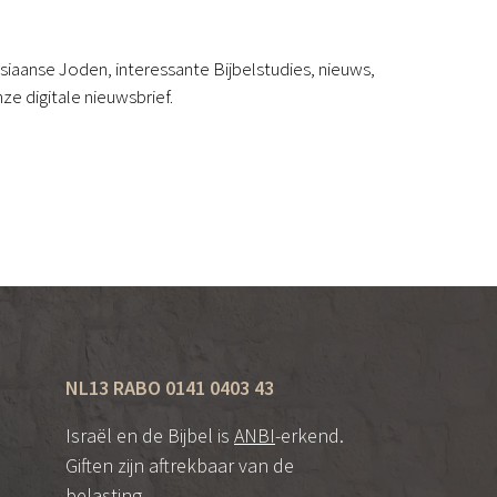
iaanse Joden, interessante Bijbelstudies, nieuws,
ze digitale nieuwsbrief.
NL13 RABO 0141 0403 43
Israël en de Bijbel is
ANBI
-erkend.
Giften zijn aftrekbaar van de
belasting.