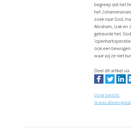
begreep dat het hie
het Johannesevangel
zoek naar God, maa
Abraham, Izak en Ja
gebeurde het. God v
‘openhartoperatie’
ook een bewogen ha
waar wij ze niet k
Deel dit artikel via
Vorig bericht
:
Ik was alleen geluk