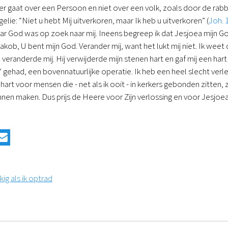
r gaat over een Persoon en niet over een volk, zoals door de rabbij
ie: “Niet u hebt Mij uitverkoren, maar Ik heb u uitverkoren” (
Joh. 
r God was op zoek naar mij. Ineens begreep ik dat Jesjoea mijn God
kob, U bent mijn God. Verander mij, want het lukt mij niet. Ik weet da
eranderde mij. Hij verwijderde mijn stenen hart en gaf mij een hart 
 gehad, een bovennatuurlijke operatie. Ik heb een heel slecht verle
rt voor mensen die - net als ik ooit - in kerkers gebonden zitten,
unnen maken. Dus prijs de Heere voor Zijn verlossing en voor Jesjoea
kig als ik optrad