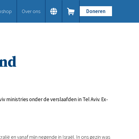
bshop
Over ons
Doneren
Home
Dit doen we
Bijbels op maat
Gods Woord aanbieden
ind
Samenwerken en toerusten
Humanitaire hulp
Onze Bijbeluitgaven
Doe mee
Word vriend
Doneer
v ministries onder de verslaafden in Tel Aviv. Ex-
Bid mee
Schenkingen en legaten
Nodig ons uit
Voor jou
alië en vanaf mijn negende in Israël. In ons gezin was
Kennisbank