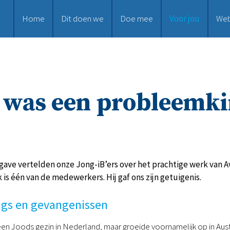
Home
Dit doen we
Doe mee
Voor jou
We
 was een probleemk
tgave vertelden onze Jong-iB’ers over het prachtige werk van Avi
 is één van de medewerkers. Hij gaf ons zijn getuigenis.
ugs en gevangenissen
een Joods gezin in Nederland, maar groeide voornamelijk op in Austr