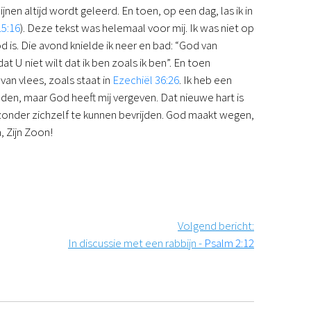
nen altijd wordt geleerd. En toen, op een dag, las ik in
15:16
). Deze tekst was helemaal voor mij. Ik was niet op
 is. Die avond knielde ik neer en bad: “God van
t U niet wilt dat ik ben zoals ik ben”. En toen
van vlees, zoals staat in
Ezechiël 36:26
. Ik heb een
den, maar God heeft mij vergeven. Dat nieuwe hart is
 zonder zichzelf te kunnen bevrijden. God maakt wegen,
, Zijn Zoon!
Volgend bericht
:
In discussie met een rabbijn -
Psalm 2:12