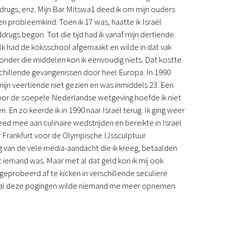
drugs, enz. Mijn Bar Mitswa1 deed ik om mijn ouders
Podcast
een probleemkind. Toen ik 17 was, haatte ik Israël
Magazine
drugs begon. Tot die tijd had ik vanaf mijn dertiende
Digitale nieuwsbrief
 Ik had de koksschool afgemaakt en wilde in dat vak
Agenda
 Zonder die middelen kon ik eenvoudig niets. Dat kostte
Kinderwerk
schillende gevangenissen door heel Europa. In 1990
Jongerenwerk
jn veertiende niet gezien en was inmiddels 23. Een
Het Studiehuis (cursus)
door de soepele Nederlandse wetgeving hoefde ik niet
Webshop
n. En zo keerde ik in 1990 naar Israël terug. Ik ging weer
Over ons
ed mee aan culinaire wedstrijden en bereikte in Israël
Onze visie
r Frankfurt voor de Olympische IJssculptuur
Geschiedenis
g van de vele media-aandacht die ik kreeg, betaalden
Actueel
t iemand was. Maar met al dat geld kon ik mij ook
ANBI
geprobeerd af te kicken in verschillende seculiere
Veelgestelde vragen
v. Na al deze pogingen wilde niemand me meer opnemen
Contact
Doneren