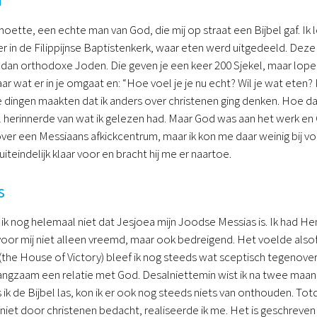
oette, een echte man van God, die mij op straat een Bijbel gaf. Ik
er in de Filippijnse Baptistenkerk, waar eten werd uitgedeeld. Deze
dan orthodoxe Joden. Die geven je een keer 200 Sjekel, maar lope
ar wat er in je omgaat en: “Hoe voel je je nu echt? Wil je wat eten?
e dingen maakten dat ik anders over christenen ging denken. Hoe dan
el herinnerde van wat ik gelezen had. Maar God was aan het werk e
er een Messiaans afkickcentrum, maar ik kon me daar weinig bij voo
uiteindelijk klaar voor en bracht hij me er naartoe.
s
 ik nog helemaal niet dat Jesjoea mijn Joodse Messias is. Ik had H
 voor mij niet alleen vreemd, maar ook bedreigend. Het voelde alsof
the House of Victory) bleef ik nog steeds wat sceptisch tegenover h
angzaam een relatie met God. Desalniettemin wist ik na twee maand
ls ik de Bijbel las, kon ik er ook nog steeds niets van onthouden. Tot
s niet door christenen bedacht, realiseerde ik me. Het is geschreve