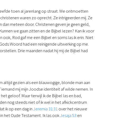
 leefde toen al jarenlang op straat. We ontmoetten
 christenen waren zo oprecht. Ze intrigeerden mij. Ze
n dan meteen door. Christenen geven je geen geld,
 Kunnen we gaan zitten en de Bijbel lezen? Kan ik voor
 ook, Rod gaf me een Bijbel en soms las ik erin. Niet
n Gods Woord had een reinigende uitwerking op me.
rstellen. Drie maanden nadat hij mij de Bijbel had
em altijd gezien als een blauwogige, blonde man aan
 iemand mij mijn Joodse identiteit af wilde nemen. In
et geloof. Maar terwijl ik de Bijbel las en bad,
en nog steeds niet of ik wel in het afkickcentrum
dat ik op een dag in
Jeremia 31:31
over het nieuwe
n in het Oude Testament. Ik las ook
Jesaja 53
en