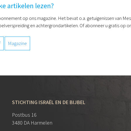
ke artikelen lezen?
onnement op ons magazine. Het bevat o.a. getuigenissen van Mess
belverspreiding en achtergrondartikelen. Of abonneer u gratis op on
f
Magazine
STICHTING ISRAËL EN DE BIJBEL
Postbus 16
3480 DA Harmelen