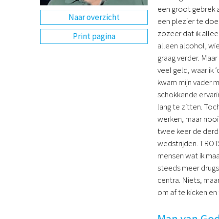
een groot gebrek a
Naar overzicht
een plezier te doen
zozeer dat ik allee
Print pagina
alleen alcohol, wi
graag verder. Maar 
veel geld, waar ik
kwam mijn vader me
schokkende ervari
lang te zitten. Toc
werken, maar nooit
twee keer de derde
wedstrijden. TROTS
mensen wat ik maar
steeds meer drugsg
centra. Niets, maa
om af te kicken en 
Man van Go