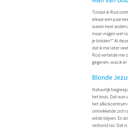
Totdat ik Rod ontm
elkaar een paar ke
waren heel anders 
maar vragen wel na
je bidden?” Al dez
dat ik me later ve
Rod vertelde me ov
gegeven, was ik er 
Blonde Jezu
Natuurlijk begreep
het kruis. Dat was
het afkickcentrum (
ontwikkelde zich l
wilde blijven. En a
verbond las. Dat i