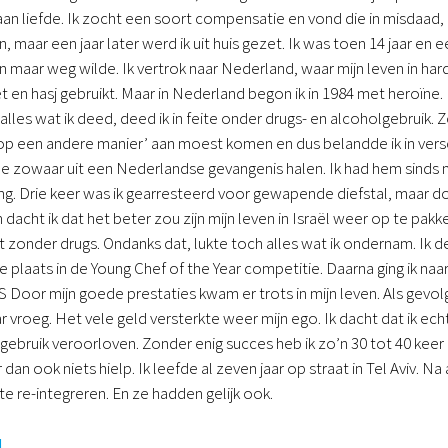
an liefde. Ik zocht een soort compensatie en vond die in misdaad, 
, maar een jaar later werd ik uit huis gezet. Ik was toen 14 jaar en 
n maar weg wilde. Ik vertrok naar Nederland, waar mijn leven in hard
et en hasj gebruikt. Maar in Nederland begon ik in 1984 met heroïne.
alles wat ik deed, deed ik in feite onder drugs- en alcoholgebruik.
 ‘op een andere manier’ aan moest komen en dus belandde ik in ver
 zowaar uit een Nederlandse gevangenis halen. Ik had hem sinds mi
ng. Drie keer was ik gearresteerd voor gewapende diefstal, maar 
h dacht ik dat het beter zou zijn mijn leven in Israël weer op te pakke
 zonder drugs. Ondanks dat, lukte toch alles wat ik ondernam. Ik de
 plaats in de Young Chef of the Year competitie. Daarna ging ik naa
 Door mijn goede prestaties kwam er trots in mijn leven. Als gevol
 vroeg. Het vele geld versterkte weer mijn ego. Ik dacht dat ik ech
ebruik veroorloven. Zonder enig succes heb ik zo’n 30 tot 40 keer 
r dan ook niets hielp. Ik leefde al zeven jaar op straat in Tel Avi
te re-integreren. En ze hadden gelijk ook.
d