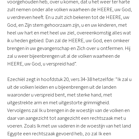
voorgehouden heb, over u komen, dat u het weer ter harte
zult nemen onder alle volken waarheen de HEERE, uw God,
u verdreven heeft. En u zult zich bekeren tot de HEERE, uw
God, en Zijn stem gehoorzaam zijn, u en uw kinderen, met
heel uw hart en met heel uw ziel, overeenkomstig alles wat
ik u heden gebied. Dan zal de HEERE, uw God, een omkeer
brengen in uw gevangenschap en Zich over u ontfermen. Hij
zal u weer bijeenbrengen uit al de volken waarheen de
HEERE, uw God, u verspreid had”.
Ezechiël zegt in hoofdstuk 20, vers 34-38 hetzelfde: “Ik zal u
uit de volken leiden en u bijeenbrengen uit de landen
waaronder u verspreid bent, met sterke hand, met
uitgestrekte arm en met uitgestorte grimmigheid.
Vervolgens zal Ik u brengen in de woestijn van de volken en
daar van aangezicht tot aangezicht een rechtszaak met u
voeren. Zoals Ik met uw vaderen in de woestijn van het land
Egypte een rechtszaak gevoerd heb, zo zal Ik een