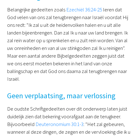
Belangrijke gedeelten zoals
Ezechiël 36:24-25
leren dat
God velen van ons zal terugbrengen naar Israël voordat Hij
ons redt: “Ik zal u uit de heidenvolken halen en u uit alle
landen bijeenbrengen. Dan zal Ik u naar uw land brengen. Ik
zal rein water op u sprenkelen en u zult rein worden. Van al
uw onreinheden en van al uw stinkgoden zal Ik u reinigen”.
Maar een aantal andere Bijbelgedeelten zeggen juist dat
we ons eerst moeten bekeren in het land van onze
ballingschap en dat God ons daarna zal terugbrengen naar
Israël.
Geen verplaatsing, maar verlossing
De oudste Schriftgedeelten over dit onderwerp laten juist
duidelijk zien dat bekering voorafgaat aan de terugkeer.
Bijvoorbeeld
Deuteronomium 30:1-3
: “Het zal gebeuren,
wanneer al deze dingen, de zegen en de vervloeking die ik u