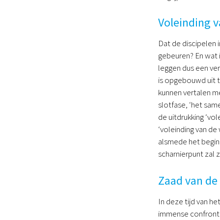
Voleinding v
Dat de discipelen i
gebeuren? En wat 
leggen dus een ver
is opgebouwd uit t
kunnen vertalen m
slotfase, ‘het sam
de uitdrukking ‘vol
‘voleinding van de
alsmede het begin
scharnierpunt zal zi
Zaad van de 
In deze tijd van he
immense confrontat