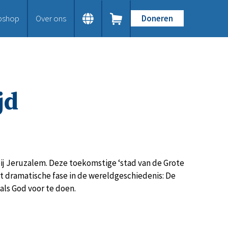
bshop
Over ons
Doneren
Home
Dit doen we
Bijbels op maat
Gods Woord aanbieden
jd
Samenwerken en toerusten
Humanitaire hulp
Onze Bijbeluitgaven
Doe mee
Word vriend
Doneer
 bij Jeruzalem. Deze toekomstige ‘stad van de Grote
Bid mee
t dramatische fase in de wereldgeschiedenis: De
Schenkingen en legaten
 als God voor te doen.
Nodig ons uit
Voor jou
Kennisbank