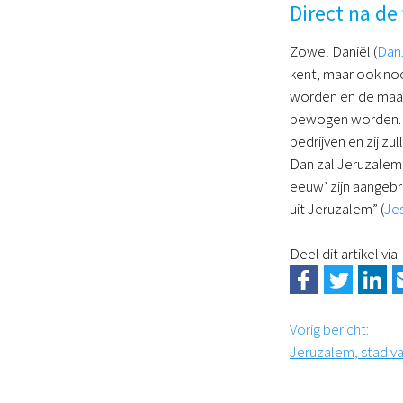
Direct na de
Zowel Daniël (
Dan.
kent, maar ook noo
worden en de maan 
bewogen worden. E
bedrijven en zij z
Dan zal Jeruzalem 
eeuw’ zijn aangebr
uit Jeruzalem” (
Jes
Deel dit artikel via
Vorig bericht
:
Jeruzalem, stad va