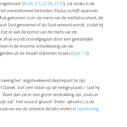
engebroed’ (
Matt. 3:7
;
12:34
;
23:33
), zal straks in de
 het wereldtoneel betreden. Paulus schrijft daarover:
e afval gekomen is en de mens van de wetteloosheid, de
l wat God genoemd of als God vereerd wordt, zodat hij
. Dat er aan de komst van de mens van de
e afval wordt voorafgegaan door een geestelijke
leen in de enorme ontwikkeling van de
elden uit de twaalf stammen Israëls (
Opb. 7:4
).
rzoeking het angstwekkend dieptepunt te zijn:
niël, zult zien staan op de heilige plaats – laat hij
… Want dan zal er een grote verdrukking zijn, zoals er
jn zal”. Het woord ‘gruwel’ (Hebr: sjikoets ), is de
waarvan we de sinistere details vinden in
Openbaring