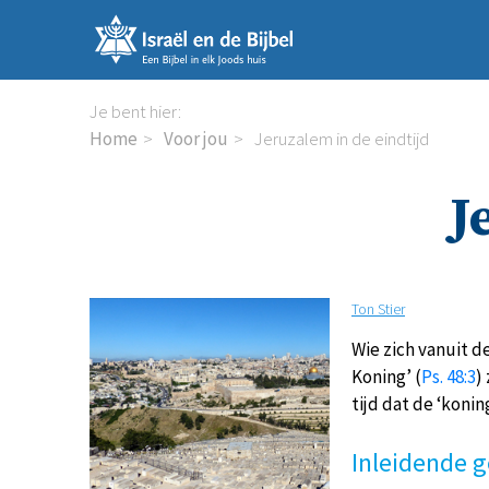
Sla
links
over
Spring
Je bent hier:
naar
Home
Voor jou
Jeruzalem in de eindtijd
de
inhoud
J
Spring
naar
de
navigatie
Ton Stier
Wie zich vanuit d
Koning’ (
Ps. 48:3
)
tijd dat de ‘koni
Inleidende 