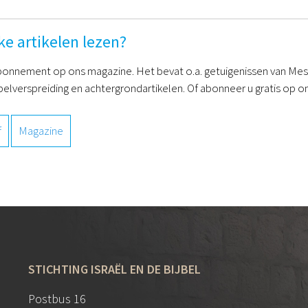
ke artikelen lezen?
onnement op ons magazine. Het bevat o.a. getuigenissen van Mess
belverspreiding en achtergrondartikelen. Of abonneer u gratis op on
f
Magazine
STICHTING ISRAËL EN DE BIJBEL
Postbus 16