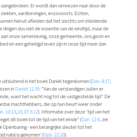
l is aangebroken. Er wordt dan verwezen naar door de
Podcast
iekten, aardbevingen, enzovoorts. Echter,
Magazine
unnen hieruit afleiden dat het slechts om inleidende
Digitale nieuwsbrief
e dingen dus niet de essentie van de eindtijd, maar de
Agenda
kt aan onze samenleving, onze gemeente, ons gezin en
Kinderwerk
bed en een geheiligd leven zijn in onze tijd meer dan
Jongerenwerk
Het Studiehuis (cursus)
Webshop
Over ons
Onze visie
we uitsluitend in het boek Daniël tegenkomen (
Dan. 8:17
;
Geschiedenis
lezen in
Daniël 11:35
: “Van de verstandigen zullen er
Actueel
 einde, want het wacht nog tot de vastgestelde tijd”. De
ANBI
 aardse machthebbers, die op hun beurt weer onder
Veelgestelde vragen
n. 10:13
,
20
;
Ef. 6:12
). Informatie over deze ‘tijd van het
Contact
l dit boek tot de tijd van het einde” (
Dan. 12:4
, zie
Doneren
ek Openbaring - een belangrijke sleutel tot het
ijd nabij is gekomen’ (
Opb. 22:10
).