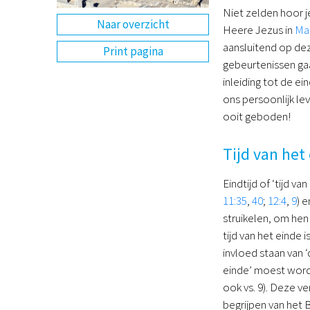
Niet zelden hoor j
Naar overzicht
Heere Jezus in
Ma
aansluitend op dez
Print pagina
gebeurtenissen gaat
inleiding tot de e
ons persoonlijk le
ooit geboden!
Tijd van het
Eindtijd of ‘tijd v
11:35
,
40
;
12:4
,
9
) 
struikelen, om hen 
tijd van het einde
invloed staan van 
einde’ moest worde
ook vs. 9). Deze ve
begrijpen van het B