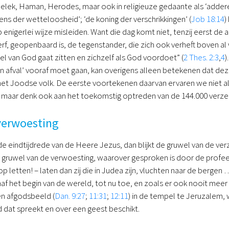
elek, Haman, Herodes, maar ook in religieuze gedaante als ‘adder
ns der wetteloosheid’; ‘de koning der verschrikkingen’ (
Job 18:14
)
 enigerlei wijze misleiden. Want die dag komt niet, tenzij eerst d
rf, geopenbaard is, de tegenstander, die zich ook verheft boven a
el van God gaat zitten en zichzelf als God voordoet” (
2 Thes. 2:3
,
4
)
 afval’ vooraf moet gaan, kan overigens alleen betekenen dat dez
et Joodse volk. De eerste voortekenen daarvan ervaren we niet al
, maar denk ook aan het toekomstig optreden van de 144.000 verzeg
verwoesting
e eindtijdrede van de Heere Jezus, dan blijkt de gruwel van de ve
gruwel van de verwoesting, waarover gesproken is door de profeet Da
op letten! – laten dan zij die in Judea zijn, vluchten naar de bergen 
af het begin van de wereld, tot nu toe, en zoals er ook nooit meer zi
en afgodsbeeld (
Dan. 9:27
;
11:31
;
12:11
) in de tempel te Jeruzalem, 
d dat spreekt en over een geest beschikt.