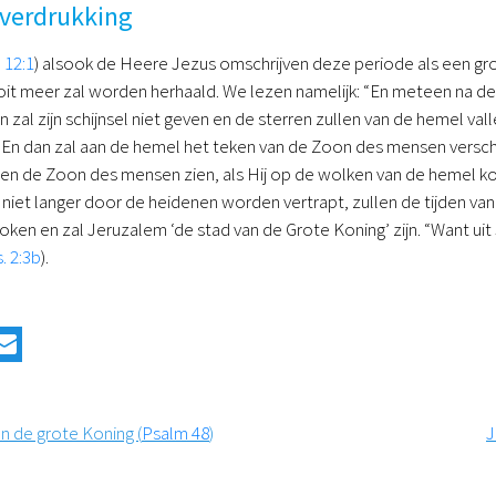
 verdrukking
 12:1
) alsook de Heere Jezus omschrijven deze periode als een grot
it meer zal worden herhaald. We lezen namelijk: “En meteen na de 
zal zijn schijnsel niet geven en de sterren zullen van de hemel val
n dan zal aan de hemel het teken van de Zoon des mensen verschi
ullen de Zoon des mensen zien, als Hij op de wolken van de hemel ko
niet langer door de heidenen worden vertrapt, zullen de tijden van 
oken en zal Jeruzalem ‘de stad van de Grote Koning’ zijn. “Want ui
. 2:3b
).
n de grote Koning (
Psalm 48
)
J