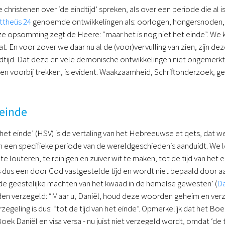
e christenen over ‘de eindtijd’ spreken, als over een periode die a
ttheüs 24
genoemde ontwikkelingen als: oorlogen, hongersnoden, z
e opsomming zegt de Heere: “maar het is nog niet het einde”. We k
. En voor zover we daar nu al de (voor)vervulling van zien, zijn dez
indtijd. Dat deze en vele demonische ontwikkelingen niet ongemer
ven voorbij trekken, is evident. Waakzaamheid, Schriftonderzoek, ge
 einde
an het einde’ (HSV) is de vertaling van het Hebreeuwse et qets, dat 
en een specifieke periode van de wereldgeschiedenis aanduidt. We 
te louteren, te reinigen en zuiver wit te maken, tot de tijd van het
 is dus een door God vastgestelde tijd en wordt niet bepaald door
‘de geestelijke machten van het kwaad in de hemelse gewesten’ (
Da
n verzegeld: “Maar u, Daniël, houd deze woorden geheim en verzege
rzegeling is dus: “tot de tijd van het einde”. Opmerkelijk dat het Bo
oek Daniël en visa versa - nu juist niet verzegeld wordt, omdat ‘de t