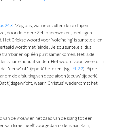
üs 24:3
: “Zeg ons, wanneer zullen deze dingen
eze, door de Heere Zelf onderwezen, leerlingen
 Het Griekse woord voor ‘voleinding’ is sunteleia en
ertaald wordt met ‘einde’. Je zou sunteleia dus
le trambanen op één punt samenkomen. Het is de
denis hun eindpunt vinden. Het woord voor ‘wereld’ in
 dat ‘eeuw’ of ‘tijdperk’ betekent (vgl.
Ef. 2:2
). Bij de
ar om de afsluiting van deze aioon (eeuw/ tijdperk),
 Dat tijdsgewricht, waarin Christus’ wederkomst het
 van de vrouw en het zaad van de slang tot een
en van Israël heeft voorgedaan - denk aan Kaïn,