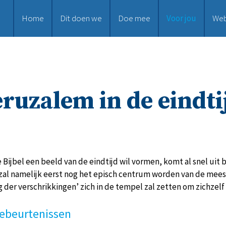
Home
Dit doen we
Doe mee
Voor jou
We
eruzalem in de eindti
e Bijbel een beeld van de eindtijd wil vormen, komt al snel uit
 zal namelijk eerst nog het episch centrum worden van de mees
ng der verschrikkingen’ zich in de tempel zal zetten om zichzelf
gebeurtenissen