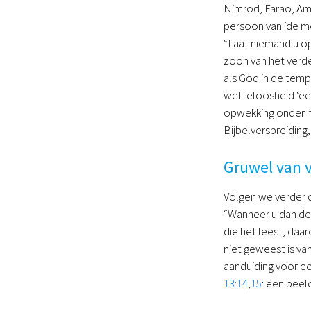
Nimrod, Farao, Am
persoon van ‘de me
“Laat niemand u op
zoon van het verde
als God in de temp
wetteloosheid ‘een
opwekking onder h
Bijbelverspreiding
Gruwel van 
Volgen we verder d
“Wanneer u dan de 
die het leest, daar
niet geweest is van
aanduiding voor e
13:14
,
15
: een beel