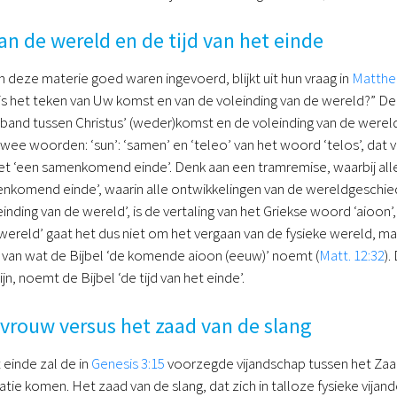
an de wereld en de tijd van het einde
n deze materie goed waren ingevoerd, blijkt uit hun vraag in
Matthe
is het teken van Uw komst en van de voleinding van de wereld?” D
band tussen Christus’ (weder)komst en de voleinding van de wereld.
wee woorden: ‘sun’: ‘samen’ en ‘teleo’ van het woord ‘telos’, dat v
et ‘een samenkomend einde’. Denk aan een tramremise, waarbij al
enkomend einde’, waarin alle ontwikkelingen van de wereldgeschie
einding van de wereld’, is de vertaling van het Griekse woord ‘aioon’,
 wereld’ gaat het dus niet om het vergaan van de fysieke wereld, ma
 van wat de Bijbel ‘de komende aioon (eeuw)’ noemt (
Matt. 12:32
).
jn, noemt de Bijbel ‘de tijd van het einde’.
vrouw versus het zaad van de slang
t einde zal de in
Genesis 3:15
voorzegde vijandschap tussen het Zaad
ie komen. Het zaad van de slang, dat zich in talloze fysieke vijand