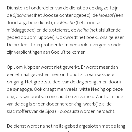
Diensten of onderdelen van de dienst op de dag zelf zijn
de
Sjachariet
(het Joodse ochtendgebed), de
Moesaf (
een
Joodse gebedsdienst), de
Mincha
(het Joodse
middaggebed) en de slotdienst, de
Ne'ila
(het afsluitende
gebed op Jom Kippoer). Ook wordt het boek Jona gelezen.
De profeet Jona probeerde immers ook tevergeefs onder
zijn verplichtingen aan God uit te komen.
Op Jom Kippoer wordt niet gewerkt. Er wordt meer dan
een etmaal gevast en men onthoudt zich van seksuele
omgang. Het grootste deel van de dag brengt men door in
de synagoge. Ook draagt men veelal witte kleding op deze
dag, als symbool van onschuld en zuiverheid. Aan het einde
van de dag is er een dodenherdenking, waarbij o.a. de
slachtoffers van de Sjoa (Holocaust) worden herdacht.
De dienst wordt na het ne'ila-gebed afgesloten met de lang