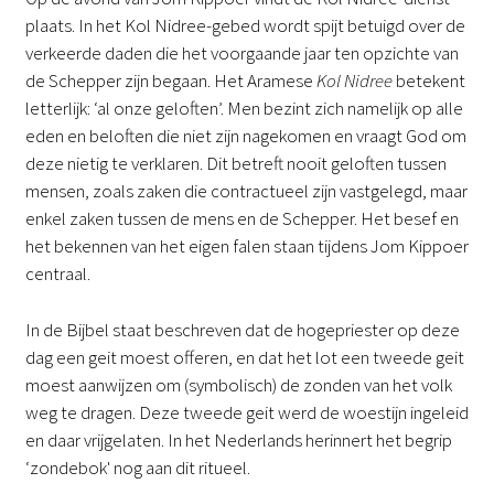
plaats. In het Kol Nidree-gebed wordt spijt betuigd over de
verkeerde daden die het voorgaande jaar ten opzichte van
de Schepper zijn begaan. Het Aramese
Kol Nidree
betekent
letterlijk: ‘al onze geloften’. Men bezint zich namelijk op alle
eden en beloften die niet zijn nagekomen en vraagt God om
deze nietig te verklaren. Dit betreft nooit geloften tussen
mensen, zoals zaken die contractueel zijn vastgelegd, maar
enkel zaken tussen de mens en de Schepper. Het besef en
het bekennen van het eigen falen staan tijdens Jom Kippoer
centraal.
In de Bijbel staat beschreven dat de hogepriester op deze
dag een geit moest offeren, en dat het lot een tweede geit
moest aanwijzen om (symbolisch) de zonden van het volk
weg te dragen. Deze tweede geit werd de woestijn ingeleid
en daar vrijgelaten. In het Nederlands herinnert het begrip
‘zondebok' nog aan dit ritueel.