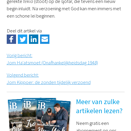
gerekte
tekia
(stoot) op de sjofar, die tevens een nieuw
begin inluidt. Na verzoening met God kan men immers met
een schone lei beginnen.
Deel dit artikel via
Vorig bericht
:
Jom Ha'atsmoet (Onafhankelijkheidsdag 1948)
Volgend bericht
:
Jom Kippoer: de zonden tijdelijk verzoend
Meer van zulke
artikelen lezen?
Neem gratis een
abonnement op ons