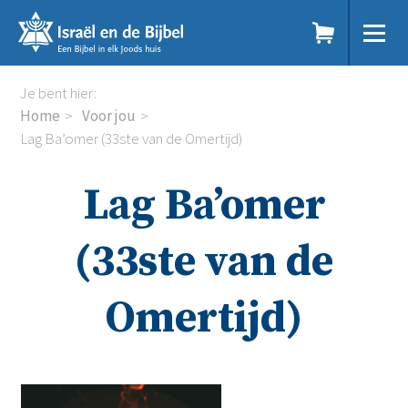
Sla
links
over
Spring
Home
Je bent hier:
naar
Dit doen we
Home
Voor jou
de
Doe mee
Lag Ba’omer (33ste van de Omertijd)
inhoud
Voor jou
Spring
Kennisbank
Lag Ba’omer
naar
Podcast
de
Magazine
navigatie
Digitale nieuwsbrief
(33ste van de
Agenda
Kinderwerk
Omertijd)
Jongerenwerk
Het Studiehuis (cursus)
Webshop
Over ons