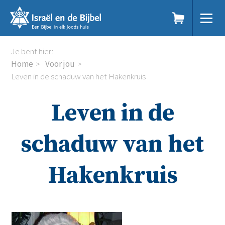
Sla
links
over
Spring
Home
Je bent hier:
naar
Dit doen we
Home
Voor jou
de
Doe mee
Leven in de schaduw van het Hakenkruis
inhoud
Voor jou
Spring
Kennisbank
Leven in de
naar
Podcast
de
Magazine
navigatie
Digitale nieuwsbrief
schaduw van het
Agenda
Kinderwerk
Hakenkruis
Jongerenwerk
Het Studiehuis (cursus)
Webshop
Over ons