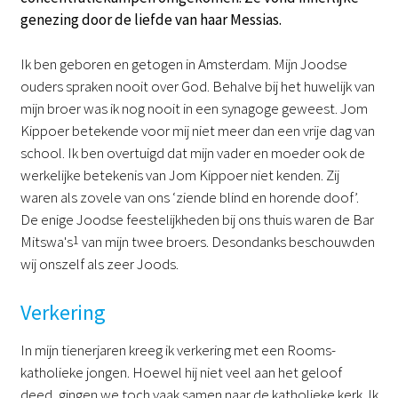
genezing door de liefde van haar Messias.
Ik ben geboren en getogen in Amsterdam. Mijn Joodse
ouders spraken nooit over God. Behalve bij het huwelijk van
mijn broer was ik nog nooit in een synagoge geweest. Jom
Kippoer betekende voor mij niet meer dan een vrije dag van
school. Ik ben overtuigd dat mijn vader en moeder ook de
werkelijke betekenis van Jom Kippoer niet kenden. Zij
waren als zovele van ons ‘ziende blind en horende doof’.
De enige Joodse feestelijkheden bij ons thuis waren de Bar
Mitswa's
1
van mijn twee broers. Desondanks beschouwden
wij onszelf als zeer Joods.
Verkering
In mijn tienerjaren kreeg ik verkering met een Rooms-
katholieke jongen. Hoewel hij niet veel aan het geloof
deed, gingen we toch vaak samen naar de katholieke kerk. Ik