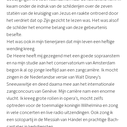
kwam onder de indruk van de schilderijen over de zeven
statiën van de kruisiging van Jezus en raakte ontroerd door
het verdriet dat op Zijn gezicht te lezen was. Het was alsof
de schilder het enorme belang van deze gebeurtenis
besefte.
Het was ook in mijn tienerjaren dat mijn leven een heftige
wending kreeg.
De Heere heeft mij gezegend met een goede sopraanstem
en na mijn studie aan het conservatorium van Amsterdam
begon ik al op jonge leeftijd aan een zangcarrière. Ik mocht
zingen in de Nederlandse versie van Walt Disney’s
Sneeuwwitje en deed daarna mee aan het internationale
zangconcours van Genève. Mijn carrière nam een enorme
vlucht. Ik kreeg grote rollen in opera’s, mocht zelfs
optreden voor de toenmalige koningin Wilhelmina en zong
in vele concerten en live radio uitzendingen. Ook zong ik
een solopartij in de Messiah van Händel en prachtige Bach-
cantates in kerkdiensten.