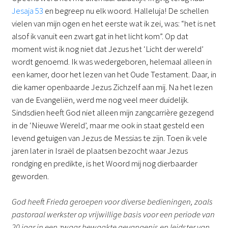
Jesaja 53
en begreep nu elk woord. Halleluja! De schellen
vielen van mijn ogen en het eerste wat ik zei, was: “het is net
alsof ik vanuit een zwart gat in het licht kom”. Op dat
moment wist ik nog niet dat Jezus het ‘Licht der wereld’
wordt genoemd. Ik was wedergeboren, helemaal alleen in
een kamer, door het lezen van het Oude Testament. Daar, in
die kamer openbaarde Jezus Zichzelf aan mij. Na het lezen
van de Evangeliën, werd me nog veel meer duidelijk.
Sindsdien heeft God niet alleen mijn zangcarrière gezegend
in de ‘Nieuwe Wereld’, maar me ook in staat gesteld een
levend getuigen van Jezus de Messias te zijn. Toen ik vele
jaren later in Israël de plaatsen bezocht waar Jezus
rondging en predikte, is het Woord mij nog dierbaarder
geworden.
God heeft Frieda geroepen voor diverse bedieningen, zoals
pastoraal werkster op vrijwillige basis voor een periode van
20 jaar in een zwaar bewaakte gevangenis en leidster van