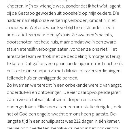
kinderen. Mijn ex-vriendje was, zonder dat ik het wist, agent
bij de Gestapo geworden uit boosheid op mijn ouders. Die
hadden namelijk onze verkering verboden, omdat hij niet
Joods was. Wetend waar ik verblijf hield, stuurde hij een
arrestatieteam naar Henny’s huis. Ze kwamen 's nachts,
doorschoten het hele huis, maar omdat we in een zware
stalen etenslift verborgen zaten, vonden ze ons niet. Het
arrestatieteam vertrok met de bedoeling ‘s morgens terug
te keren. Dat gaf ons een paar uur de tijd om in het nachtelijk
duister te ontsnappen via het dak van ons vier verdiepingen
tellende huis en omliggende panden.
Zo kwamen we terecht in een onbekende wereld van angst,
onderduiken en ontberingen. De vier daaropvolgende jaren
zaten we op tal van plaatsen in dorpen en steden
ondergedoken. Elke keer als er een arrestatie dreigde, leek
het of God een engelenwacht om ons heen plaatste. De
langste tijd in een schuilplaats was 212 dagen in één kamer,
die we nooit verlieten, behalve kruipend in het donker om