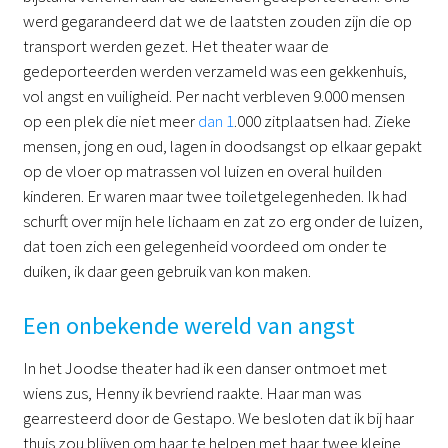
werd gegarandeerd dat we de laatsten zouden zijn die op
transport werden gezet. Het theater waar de
gedeporteerden werden verzameld was een gekkenhuis,
vol angst en vuiligheid. Per nacht verbleven 9.000 mensen
op een plek die niet meer
dan 1
.000 zitplaatsen had. Zieke
mensen, jong en oud, lagen in doodsangst op elkaar gepakt
op de vloer op matrassen vol luizen en overal huilden
kinderen. Er waren maar twee toiletgelegenheden. Ik had
schurft over mijn hele lichaam en zat zo erg onder de luizen,
dat toen zich een gelegenheid voordeed om onder te
duiken, ik daar geen gebruik van kon maken.
Een onbekende wereld van angst
In het Joodse theater had ik een danser ontmoet met
wiens zus, Henny ik bevriend raakte. Haar man was
gearresteerd door de Gestapo. We besloten dat ik bij haar
thuis zou blijven om haar te helpen met haar twee kleine