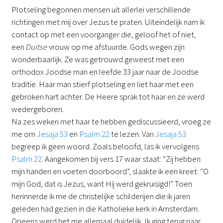
Plotseling begonnen mensen uit allerlei verschillende
richtingen met mij over Jezus te praten. Uiteindelijk nam ik
contact op met een voorganger die, geloof het of niet,
een
Duitse
vrouw op me afstuurde. Gods wegen zijn
wonderbaarlijk. Ze was getrouwd geweest met een
orthodox Joodse man en leefde 33 jaar naar de Joodse
traditie. Haar man stierf plotseling en liet haar met een
gebroken hart achter. De Heere sprak tot haar en ze werd
wedergeboren
.
Na zes weken met haar te hebben gediscussieerd, vroeg ze
me om
Jesaja 53
en
Psalm 22
te lezen. Van
Jesaja 53
begreep ik geen woord. Zoals beloofd, las ik vervolgens
Psalm 22
. Aangekomen bij vers 17 waar staat: “Zij hebben
mijn handen en voeten doorboord”, slaakte ik een kreet: “O
mijn God, dat is Jezus, want Hij werd gekruisigd!” Toen
herinnerde ik me de christelijke schilderijen die ik jaren
geleden had gezien in die Katholieke kerk in Amsterdam.
Opeens werd het me allemaal duidelijk. Ik ging terug naar