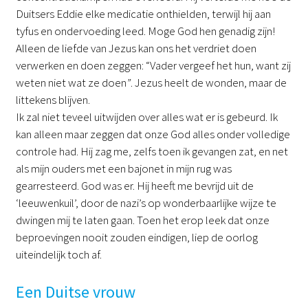
Duitsers Eddie elke medicatie onthielden, terwijl hij aan
tyfus en ondervoeding leed. Moge God hen genadig zijn!
Alleen de liefde van Jezus kan ons het verdriet doen
verwerken en doen zeggen: “Vader vergeef het hun, want zij
weten niet wat ze doen
”
. Jezus heelt de wonden, maar de
littekens blijven.
Ik zal niet teveel uitwijden over alles wat er is gebeurd. Ik
kan alleen maar zeggen dat onze God alles onder volledige
controle had. Hij zag me, zelfs toen ik gevangen zat, en net
als mijn ouders met een bajonet in mijn rug was
gearresteerd. God was er. Hij heeft me bevrijd uit de
‘leeuwenkuil’, door de nazi’s op wonderbaarlijke wijze te
dwingen mij te laten gaan. Toen het erop leek dat onze
beproevingen nooit zouden eindigen, liep de oorlog
uiteindelijk toch af.
Een Duitse vrouw