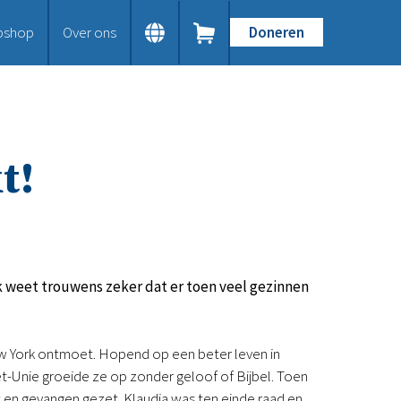
bshop
Over ons
Doneren
Home
Dit doen we
Bijbels op maat
Gods Woord aanbieden
t!
Samenwerken en toerusten
Humanitaire hulp
Onze Bijbeluitgaven
Doe mee
Word vriend
Doneer
! Ik weet trouwens zeker dat er toen veel gezinnen
Bid mee
Schenkingen en legaten
Nodig ons uit
 New York ontmoet. Hopend op een beter leven in
Voor jou
et-Unie groeide ze op zonder geloof of Bijbel. Toen
Kennisbank
 en gevangen gezet. Klaudia was ten einde raad en