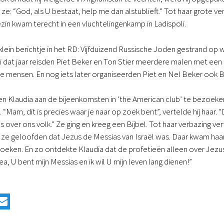
 ze: “God, als U bestaat, help me dan alstublieft.” Tot haar grote
gezin kwam terecht in een vluchtelingenkamp in Ladispoli.
klein berichtje in het RD: Vijfduizend Russische Joden gestrand op 
uni dat jaar reisden Piet Beker en Ton Stier meerdere malen met een
 mensen. En nog iets later organiseerden Piet en Nel Beker ook B
 Klaudia aan de bijeenkomsten in ‘the American club’ te bezoeken
. “Mam, dit is precies waar je naar op zoek bent”, vertelde hij haar
les over ons volk.” Ze ging en kreeg een Bijbel. Tot haar verbazing
 ze geloofden dat Jezus de Messias van Israël was. Daar kwam haa
zoeken. En zo ontdekte Klaudia dat de profetieën alleen over Jez
a, U bent mijn Messias en ik wil U mijn leven lang dienen!”