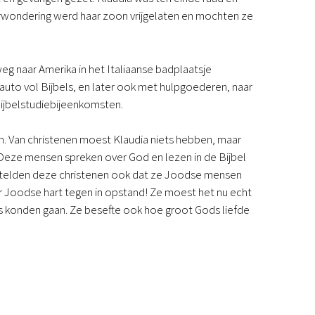
Podcast
 verwondering werd haar zoon vrijgelaten en mochten ze
Magazine
Digitale nieuwsbrief
Agenda
weg naar Amerika in het Italiaanse badplaatsje
Kinderwerk
 auto vol Bijbels, en later ook met hulpgoederen, naar
Jongerenwerk
ijbelstudiebijeenkomsten.
Het Studiehuis (cursus)
Webshop
. Van christenen moest Klaudia niets hebben, maar
Over ons
. “Deze mensen spreken over God en lezen in de Bijbel
Onze visie
 vertelden deze christenen ook dat ze Joodse mensen
Geschiedenis
r Joodse hart tegen in opstand! Ze moest het nu echt
Actueel
us konden gaan. Ze besefte ook hoe groot Gods liefde
ANBI
Veelgestelde vragen
Contact
Doneren