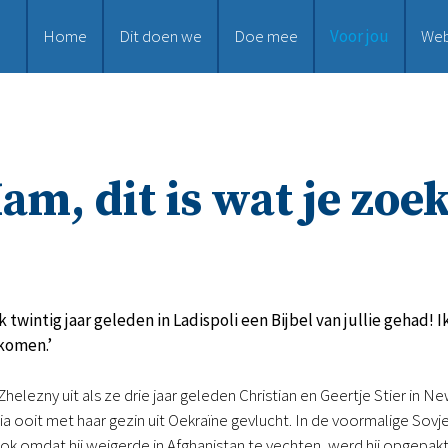
Home
Dit doen we
Doe mee
Voor jou
We
am, dit is wat je zoek
ik twintig jaar geleden in Ladispoli een Bijbel van jullie gehad
ekomen.’
Zhelezny uit als ze drie jaar geleden Christian en Geertje Stier in
a ooit met haar gezin uit Oekraïne gevlucht. In de voormalige Sovj
 omdat hij weigerde in Afghanistan te vechten, werd hij opgepakt