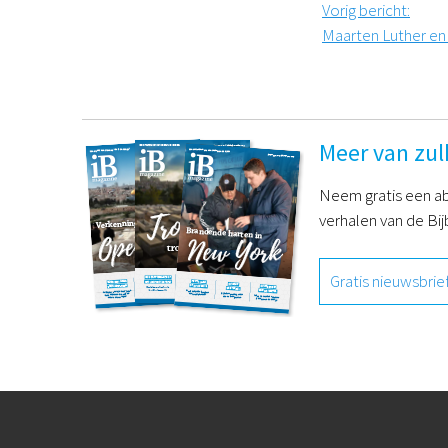
Vorig bericht
:
Maarten Luther en
Meer van zul
Neem gratis een ab
verhalen van de Bij
Gratis nieuwsbrie