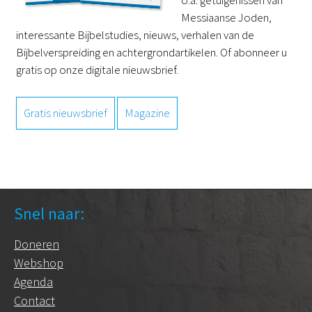
o.a. getuigenissen van
Messiaanse Joden,
interessante Bijbelstudies, nieuws, verhalen van de
Bijbelverspreiding en achtergrondartikelen. Of abonneer u
gratis op onze digitale nieuwsbrief.
Gratis nieuwsbrief
Magazine
Snel naar:
Doneren
Webshop
Agenda
Contact