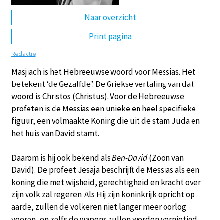
Naar overzicht
DE
EN
NL
RU
Print pagina
Redactie
Masjiach is het Hebreeuwse woord voor Messias. Het
betekent ‘de Gezalfde’. De Griekse vertaling van dat
woord is Christos (Christus). Voor de Hebreeuwse
profeten is de Messias een unieke en heel specifieke
figuur, een volmaakte Koning die uit de stam Juda en
het huis van David stamt.
Daarom is hij ook bekend als
Ben-David
(Zoon van
David). De profeet Jesaja beschrijft de Messias als een
koning die met wijsheid, gerechtigheid en kracht over
zijn volk zal regeren. Als Hij zijn koninkrijk opricht op
aarde, zullen de volkeren niet langer meer oorlog
voeren, en zelfs de wapens zullen worden vernietigd.