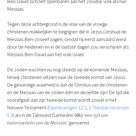
Ben-David zichzelf openbaren aan het Joodse volk als hun
Messias.
Tegen deze achtergrond is de visie van de vroege
christenen makkelijker te begrijpen die in Jezus (Jeshua) de
Messias Ben-Joseef zagen, omdat hij eerst aanvaard werd
door de heidenen en in de laatste dagen zou verschijnen als
Messias Ben-David aan het volk Israël.
De Joden wachten nu nog steeds op de komende Messias,
terwijl christenen uitzien naar de tweede komst van Jezus.
De geweldige waarheid is dat de Christus van de christenen
en de Messias van de Joden één en dezelfde zijn! De tijd die
voorafgaat aan zijn tweede komst wordt zowel in het
Nieuwe Testament (
Openbaringen 12:2
;
1 Thessalonicenzen
5:3
) als in de Talmoed (Sanhedrin 98b)
‘een tijd van
barensweeën van de Messias’
genoemd.