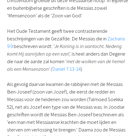
christendom groeide uit deze Messiaanse hoop. In Bijbelse
en buitenbijbelse geschriften is de Messias zowel
‘Mensenzoon’ als de ‘Zoon van God’.
Het Oude Testament geeft twee contrasterende
beschrijvingen van de Gezalfde. De Messias die in
Zacharia
9:9
beschreven wordt:
‘Je Koning is in aantocht. Nederig
komt Hij aanrijden op een ezel’,
is heel anders dan Degene
die naar de aarde zal komen
‘met de wolken van de hemel
als een Mensenzoon’ (
Daniël 7:13-14
).
Als gevolg daarvan kwamen de rabbijnen met de Messias
Ben-Joseef (zoon van Jozef), die eerst de redder en
Messias voor de heidenen zou worden (Talmoed Soekka
52), net als Jozef een type van de Messias was. In Joodse
geschriften wordt de Messias Ben-Joseef beschreven als
‘een man met Messiaanse krachten die moet lijden en
sterven om verlossing te brengen.’ Daarna zou de Messias