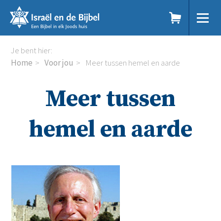
Sla
links
over
Spring
Home
Je bent hier:
naar
Dit doen we
Home
Voor jou
Meer tussen hemel en aarde
de
Doe mee
inhoud
Voor jou
Meer tussen
Spring
Kennisbank
naar
Podcast
de
Magazine
hemel en aarde
navigatie
Digitale nieuwsbrief
Agenda
Kinderwerk
Jongerenwerk
Het Studiehuis (cursus)
Webshop
Over ons