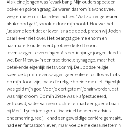
Als kleine jongen was ik vaak bang. Mijn ouders speelden
poker en gokten graag. Ze waren daarom ’s avonds veel
weg en lieten mij dan alleen achter. “Wat zou er gebeuren
als ik dood ga?”, spookte door mijn hoofd. Hoewel het
judaïsme leert dat er leven is na de dood, praten wij Joden
daar liever niet over. Het beangstigde me enorm en
naarmate ik ouder werd probeerde ik dit soort
levensvragen te verdringen. Als dertienjarige jongen deed ik
wel Bar Mitswa
1
in een traditionele synagoge, maar het
betekende eigenlijk niets voor mij. De Joodse religie
speelde bij mijn levensvragen geen enkele rol. Ik was trots
op mijn Jood-zijn, maar die religie boeide me niet. Eigenlijk
was geld mijn god. Voor je dertigste miljonair worden, dat
was mijn droom. Op mijn 29ste was ik afgestudeerd,
getrouwd, vader van een dochter en had een goede baan
bij Merill Lynch (een grote financieel beheer en advies
onderneming, red.). Ik had een geweldige carrière gemaakt,
had een fantastisch leven, maar voelde me desalniettemin