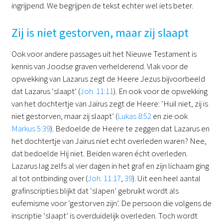
ingrijpend. We begrijpen de tekst echter wel iets beter.
Zij is niet gestorven, maar zij slaapt
Ook voor andere passages uit het Nieuwe Testament is
kennis van Joodse graven verhelderend. Vlak voor de
opwekking van Lazarus zegt de Heere Jezus bijvoorbeeld
dat Lazarus ‘slaapt’ (
Joh. 11:11
). En ook voor de opwekking
van het dochtertje van Jaïrus zegt de Heere: ‘Huil niet, zij is
niet gestorven, maar zij slaapt’ (
Lukas 8:52
en zie ook
Markus 5:39
). Bedoelde de Heere te zeggen dat Lazarus en
het dochtertje van Jaïrus niet echt overleden waren? Nee,
dat bedoelde Hij niet. Beiden waren écht overleden.
Lazarus lag zelfs al vier dagen in het graf en zijn lichaam ging
al tot ontbinding over (
Joh. 11:17
,
39
). Uit een heel aantal
grafinscripties blijkt dat ‘slapen’ gebruikt wordt als
eufemisme voor ‘gestorven zijn’. De persoon die volgens de
inscriptie ‘slaapt’ is overduidelijk overleden. Toch wordt