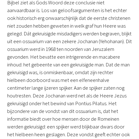
Bijbel ziet als Gods Woord deze conclusie niet
aanvaardbaar is. Los van geloofsargumenten is het echter
ook historisch erg onwaarschijnlijk dat de eerste christenen
niet zouden hebben geweten in welk graf hun Heere was
gelegd. Dát gekruisigde misdadigers werden begraven, blijkt
uit een ossuarium van een zekere Jochanan (Yehohanan). Dit
ossuarium werd in 1968 ten noorden van Jeruzalem
gevonden. Het bevatte een intrigerende en macabere
inhoud: het gebeente van een gekruisigde man. Dat de man
gekruisigd was, is onmiskenbaar, omdat zijn rechter
hielbeen doorboord was met een elfeneenhalve
centimeter lange ijzeren spijker. Aan de spijker zaten nog
houtresten. Deze Jochanan werd net als de Heere Jezus
gekruisigd onder het bewind van Pontius Pilatus. Het
bijzondere van de vondst van dit ossuarium is, dat het
informatie biedt over hoe mensen door de Romeinen
werden gekruisigd: een spijker werd blijkbaar dwars door
het hielbeen heen geslagen. Deze vondst geeft echter ook