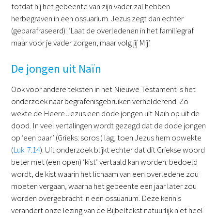
totdat hij het gebeente van zijn vader zal hebben
herbegraven in een ossuarium. Jezus zegt dan echter
(geparafraseerd): ‘Laat de overledenen in het familiegraf
maar voor je vader zorgen, maar volg jij Mij’.
De jongen uit Naïn
Ook voor andere teksten in het Nieuwe Testament is het
onderzoek naar begrafenisgebruiken verhelderend. Zo
wekte de Heere Jezus een dode jongen uit Naïn op uit de
dood. In veel vertalingen wordt gezegd dat de dode jongen
op ‘een baar’ (Grieks: soros ) lag, toen Jezus hem opwekte
(
Luk. 7:14
). Uit onderzoek blijkt echter dat dit Griekse woord
beter met (een open) ‘kist’ vertaald kan worden: bedoeld
wordt, de kist waarin het lichaam van een overledene zou
moeten vergaan, waarna het gebeente een jaar later zou
worden overgebracht in een ossuarium. Deze kennis
verandert onze lezing van de Bijbeltekst natuurlijk niet heel