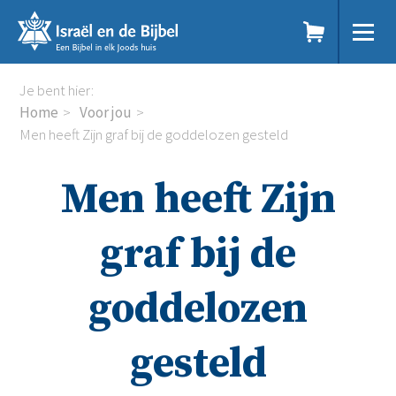
Sla
links
over
Spring
Home
Je bent hier:
naar
Dit doen we
Home
Voor jou
de
Doe mee
Men heeft Zijn graf bij de goddelozen gesteld
inhoud
Voor jou
Spring
Kennisbank
Men heeft Zijn
naar
Podcast
de
Magazine
navigatie
Digitale nieuwsbrief
graf bij de
Agenda
Kinderwerk
goddelozen
Jongerenwerk
Het Studiehuis (cursus)
Webshop
gesteld
Over ons