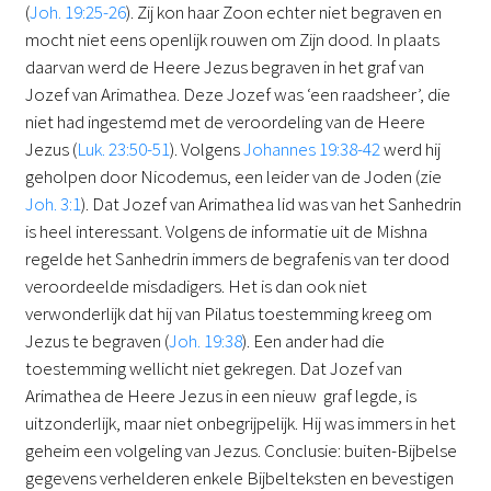
(
Joh. 19:25-26
). Zij kon haar Zoon echter niet begraven en
mocht niet eens openlijk rouwen om Zijn dood. In plaats
daarvan werd de Heere Jezus begraven in het graf van
Jozef van Arimathea. Deze Jozef was ‘een raadsheer’, die
niet had ingestemd met de veroordeling van de Heere
Jezus (
Luk. 23:50-51
). Volgens
Johannes 19:38-42
werd hij
geholpen door Nicodemus, een leider van de Joden (zie
Joh. 3:1
). Dat Jozef van Arimathea lid was van het Sanhedrin
is heel interessant. Volgens de informatie uit de Mishna
regelde het Sanhedrin immers de begrafenis van ter dood
veroordeelde misdadigers. Het is dan ook niet
verwonderlijk dat hij van Pilatus toestemming kreeg om
Jezus te begraven (
Joh. 19:38
). Een ander had die
toestemming wellicht niet gekregen. Dat Jozef van
Arimathea de Heere Jezus in een nieuw graf legde, is
uitzonderlijk, maar niet onbegrijpelijk. Hij was immers in het
geheim een volgeling van Jezus. Conclusie: buiten-Bijbelse
gegevens verhelderen enkele Bijbelteksten en bevestigen