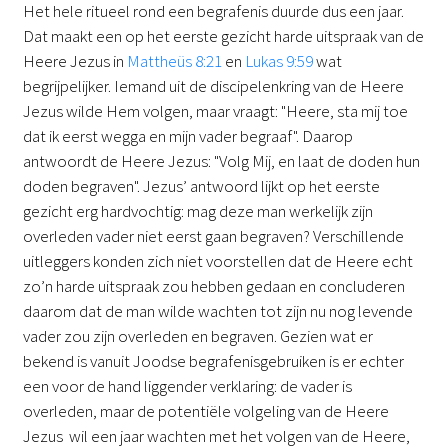
Het hele ritueel rond een begrafenis duurde dus een jaar.
Dat maakt een op het eerste gezicht harde uitspraak van de
Heere Jezus in
Mattheüs 8:21
en
Lukas 9:59
wat
begrijpelijker. Iemand uit de discipelenkring van de Heere
Jezus wilde Hem volgen, maar vraagt: "Heere, sta mij toe
dat ik eerst wegga en mijn vader begraaf". Daarop
antwoordt de Heere Jezus: "Volg Mij, en laat de doden hun
doden begraven". Jezus’ antwoord lijkt op het eerste
gezicht erg hardvochtig: mag deze man werkelijk zijn
overleden vader niet eerst gaan begraven? Verschillende
uitleggers konden zich niet voorstellen dat de Heere echt
zo’n harde uitspraak zou hebben gedaan en concluderen
daarom dat de man wilde wachten tot zijn nu nog levende
vader zou zijn overleden en begraven. Gezien wat er
bekend is vanuit Joodse begrafenisgebruiken is er echter
een voor de hand liggender verklaring: de vader is
overleden, maar de potentiële volgeling van de Heere
Jezus wil een jaar wachten met het volgen van de Heere,