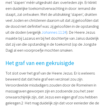
met ‘slapen’ méér uitgedrukt dan: overleden zijn. Er klinkt
een duidelijke toekomstverwachting in door: iemand die
slaapt, zal ontwaken. Met de uitdrukking ‘slapen’, drukten
veel Joden en christenen daarom uit dat zij geloofden dat
de dood niet definitief was: zij geloofden in de opstanding
uit de doden (vergelijk
Johannes 11:24
). De Heere Jezus
maakte bij Lazarus en bij het dochtertje van Jaïrus duidelijk
dat zij van die opstanding in de toekomst (op de Jongste
Dag) al een voorproefje mochten smaken.
Het graf van een gekruisigde
Tot slot over het graf van de Heere Jezus. Er is weleens
beweerd dat dat hele graf een verzinsel zou zijn.
Veroordeelde misdadigers zouden door de Romeinen in
massagraven geworpen zijn en zodoende zou het zeer
onwaarschijnlijk zijn, dat Jezus een eigen graf zou hebben
gekregen.2 Het mag duidelijk zijn dat voor eenieder die de