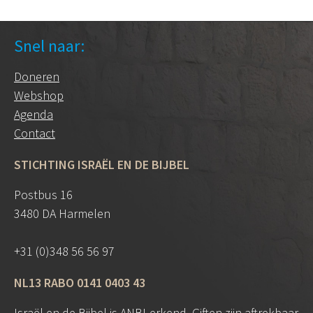
Snel naar:
Doneren
Webshop
Agenda
Contact
STICHTING ISRAËL EN DE BIJBEL
Postbus 16
3480 DA Harmelen
+31 (0)348 56 56 97
NL13 RABO 0141 0403 43
Israël en de Bijbel is
ANBI
-erkend. Giften zijn aftrekbaar