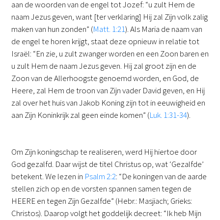
aan de woorden van de engel tot Jozef: “u zult Hem de
naam Jezus geven, want [ter verklaring] Hij zal Zijn volk zalig
maken van hun zonden” (
Matt. 1:21
). Als Maria de naam van
de engel te horen krijgt, staat deze opnieuw in relatie tot
Israël: “En zie, u zult zwanger worden en een Zoon baren en
u zult Hem de naam Jezus geven. Hij zal groot zijn en de
Zoon van de Allerhoogste genoemd worden, en God, de
Heere, zal Hem de troon van Zijn vader David geven, en Hij
zal over het huis van Jakob Koning zijn tot in eeuwigheid en
aan Zijn Koninkrijk zal geen einde komen” (
Luk. 1:31-34
).
Om Zijn koningschap te realiseren, werd Hij hiertoe door
God gezalfd. Daar wijst de titel Christus op, wat ‘Gezalfde’
betekent. We lezen in
Psalm 2:2
: “De koningen van de aarde
stellen zich op en de vorsten spannen samen tegen de
HEERE en tegen Zijn Gezalfde” (Hebr.: Masjiach; Grieks:
Christos). Daarop volgt het goddelijk decreet: “Ik heb Mijn