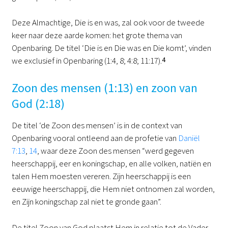
Deze Almachtige, Die is en was, zal ook voor de tweede
keer naar deze aarde komen: het grote thema van
Openbaring. De titel ‘Die is en Die was en Die komt’, vinden
we exclusief in Openbaring (1:4, 8; 4:8; 11:17).
4
Zoon des mensen (1:13) en zoon van
God (2:18)
De titel ‘de Zoon des mensen’ is in de context van
Openbaring vooral ontleend aan de profetie van
Daniël
7:13
,
14
, waar deze Zoon des mensen “werd gegeven
heerschappij, eer en koningschap, en alle volken, natiën en
talen Hem moesten vereren. Zijn heerschappij is een
eeuwige heerschappij, die Hem niet ontnomen zal worden,
en Zijn koningschap zal niet te gronde gaan”.
De titel Zoon van God plaatst Hem in relatie tot de Vader