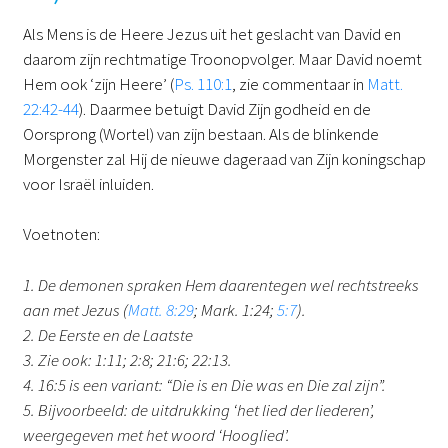
Als Mens is de Heere Jezus uit het geslacht van David en
daarom zijn rechtmatige Troonopvolger. Maar David noemt
Hem ook ‘zijn Heere’ (
Ps. 110:1
, zie commentaar in
Matt.
22:42-44
). Daarmee betuigt David Zijn godheid en de
Oorsprong (Wortel) van zijn bestaan. Als de blinkende
Morgenster zal Hij de nieuwe dageraad van Zijn koningschap
voor Israël inluiden.
Voetnoten:
1. De demonen spraken Hem daarentegen wel rechtstreeks
aan met Jezus (
Matt. 8:29
; Mark. 1:24;
5:7
).
2. De Eerste en de Laatste
3. Zie ook: 1:11; 2:8; 21:6; 22:13.
4. 16:5 is een variant: “Die is en Die was en Die zal zijn”.
5. Bijvoorbeeld: de uitdrukking ‘het lied der liederen’,
weergegeven met het woord ‘Hooglied’.