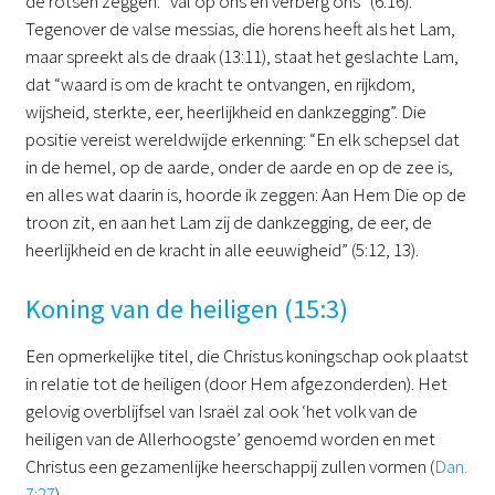
de rotsen zeggen: “val op ons en verberg ons” (6:16).
Tegenover de valse messias, die horens heeft als het Lam,
maar spreekt als de draak (13:11), staat het geslachte Lam,
dat “waard is om de kracht te ontvangen, en rijkdom,
wijsheid, sterkte, eer, heerlijkheid en dankzegging”. Die
positie vereist wereldwijde erkenning: “En elk schepsel dat
in de hemel, op de aarde, onder de aarde en op de zee is,
en alles wat daarin is, hoorde ik zeggen: Aan Hem Die op de
troon zit, en aan het Lam zij de dankzegging, de eer, de
heerlijkheid en de kracht in alle eeuwigheid” (5:12, 13).
Koning van de heiligen (15:3)
Een opmerkelijke titel, die Christus koningschap ook plaatst
in relatie tot de heiligen (door Hem afgezonderden). Het
gelovig overblijfsel van Israël zal ook ‘het volk van de
heiligen van de Allerhoogste’ genoemd worden en met
Christus een gezamenlijke heerschappij zullen vormen (
Dan.
7:27
).