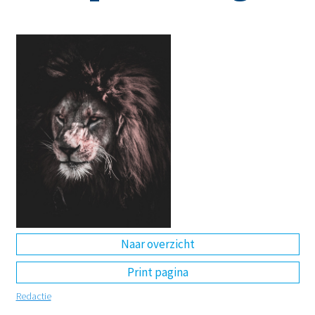
DE
EN
NL
RU
Naar overzicht
Print pagina
Redactie