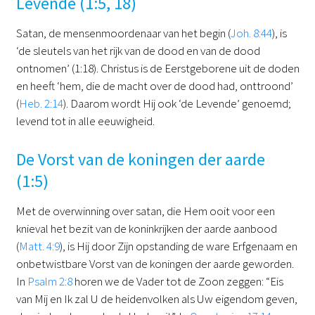
Levende (1:5, 18)
Satan, de mensenmoordenaar van het begin (
Joh. 8:44
), is
‘de sleutels van het rijk van de dood en van de dood
ontnomen’ (1:18). Christus is de Eerstgeborene uit de doden
en heeft ‘hem, die de macht over de dood had, onttroond’
(
Heb. 2:14
). Daarom wordt Hij ook ‘de Levende’ genoemd;
levend tot in alle eeuwigheid.
De Vorst van de koningen der aarde
(1:5)
Met de overwinning over satan, die Hem ooit voor een
knieval het bezit van de koninkrijken der aarde aanbood
(
Matt. 4:9
), is Hij door Zijn opstanding de ware Erfgenaam en
onbetwistbare Vorst van de koningen der aarde geworden.
In
Psalm 2:8
horen we de Vader tot de Zoon zeggen: “Eis
van Mij en Ik zal U de heidenvolken als Uw eigendom geven,