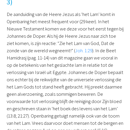
3)
De aanduiding van de Heere Jezus als ‘het Lam’ komt in
Openbaring het meest frequent voor (29 keer). In het
Nieuwe Testament komen we deze voor het eerst tegen bij
Johannes de Doper. Als hij de Heere Jezus naar zich toe
ziet komen, is zijn reactie: “Zie het Lam van God, Dat de
zonde van de wereld wegneemt!” (
Joh. 1:29
). In de Beet
Hamidrasj (pag. 11-14) van dit magazine gaan we vooral in
op de betekenis van het geslachte lam in relatie tot de
verlossing van Israël uit Egypte. Johannes de Doper bepaalt
ons echter bij de reikwijdte van de universele verlossing die
het Lam Gods tot stand heeft gebracht. Hij preekt daarmee
geen alverzoening, zoals sommigen beweren. De
voorwaarde tot verlossing blijft de reiniging door Zijn bloed
en geschreven staan in ‘het boek des levens van het Lam’
(13:8; 21:27). Openbaring getuigt namelijk ook van de toorn
van het Lam. Vrees daarvoor doet mensen tot de bergen en