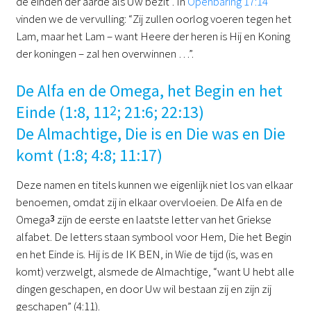
de einden der aarde als Uw bezit”. In
Openbaring 17:14
vinden we de vervulling: “Zij zullen oorlog voeren tegen het
Lam, maar het Lam – want Heere der heren is Hij en Koning
der koningen – zal hen overwinnen …”.
De Alfa en de Omega, het Begin en het
Einde (1:8, 11
2
; 21:6; 22:13)
De Almachtige, Die is en Die was en Die
komt (1:8; 4:8; 11:17)
Deze namen en titels kunnen we eigenlijk niet los van elkaar
benoemen, omdat zij in elkaar overvloeien. De Alfa en de
Omega
3
zijn de eerste en laatste letter van het Griekse
alfabet. De letters staan symbool voor Hem, Die het Begin
en het Einde is. Hij is de IK BEN, in Wie de tijd (is, was en
komt) verzwelgt, alsmede de Almachtige, “want U hebt alle
dingen geschapen, en door Uw wil bestaan zij en zijn zij
geschapen” (4:11).