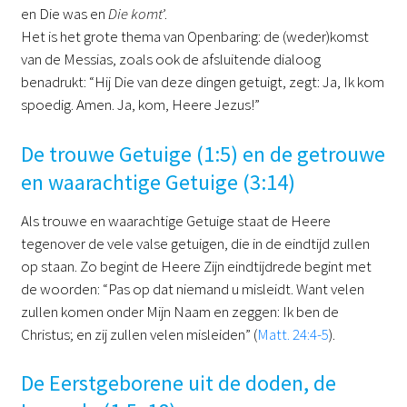
en Die was en
Die komt
’.
Het is het grote thema van Openbaring: de (weder)komst
van de Messias, zoals ook de afsluitende dialoog
benadrukt: “Hij Die van deze dingen getuigt, zegt: Ja, Ik kom
spoedig. Amen. Ja, kom, Heere Jezus!”
De trouwe Getuige (1:5) en de getrouwe
en waarachtige Getuige (3:14)
Als trouwe en waarachtige Getuige staat de Heere
tegenover de vele valse getuigen, die in de eindtijd zullen
op staan. Zo begint de Heere Zijn eindtijdrede begint met
de woorden: “Pas op dat niemand u misleidt. Want velen
zullen komen onder Mijn Naam en zeggen: Ik ben de
Christus; en zij zullen velen misleiden” (
Matt. 24:4-5
).
De Eerstgeborene uit de doden, de