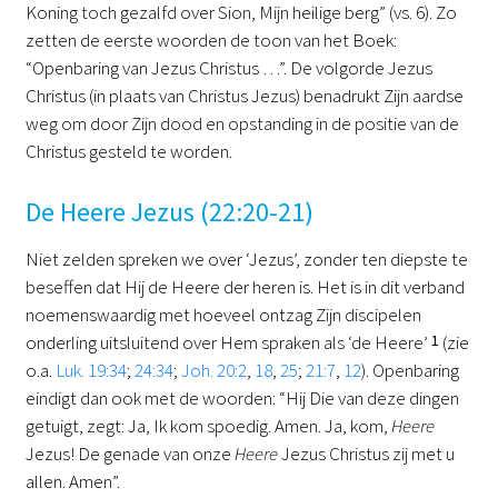
Koning toch gezalfd over Sion, Mijn heilige berg” (vs. 6). Zo
zetten de eerste woorden de toon van het Boek:
“Openbaring van Jezus Christus …”. De volgorde Jezus
Christus (in plaats van Christus Jezus) benadrukt Zijn aardse
weg om door Zijn dood en opstanding in de positie van de
Christus gesteld te worden.
De Heere Jezus (22:20-21)
Niet zelden spreken we over ‘Jezus’, zonder ten diepste te
beseffen dat Hij de Heere der heren is. Het is in dit verband
noemenswaardig met hoeveel ontzag Zijn discipelen
onderling uitsluitend over Hem spraken als ‘de Heere’
1
(zie
o.a.
Luk. 19:34
;
24:34
;
Joh. 20:2
,
18
,
25
;
21:7
,
12
). Openbaring
eindigt dan ook met de woorden: “Hij Die van deze dingen
getuigt, zegt: Ja, Ik kom spoedig. Amen. Ja, kom,
Heere
Jezus! De genade van onze
Heere
Jezus Christus zij met u
allen. Amen”.