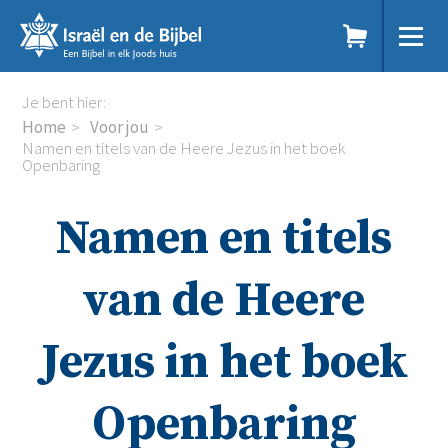
Sla
links
over
Spring
Home
Je bent hier:
naar
Dit doen we
Home
Voor jou
de
Doe mee
Namen en titels van de Heere Jezus in het boek
inhoud
Openbaring
Voor jou
Spring
Kennisbank
naar
Podcast
Namen en titels
de
Magazine
navigatie
Digitale nieuwsbrief
van de Heere
Agenda
Kinderwerk
Jongerenwerk
Jezus in het boek
Het Studiehuis (cursus)
Webshop
Openbaring
Over ons