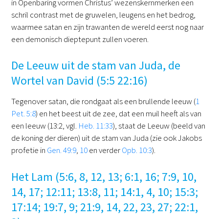
in Openbaring vormen Christus’ wezenskernmerken een
schril contrast met de gruwelen, leugens en het bedrog,
waarmee satan en zijn trawanten de wereld eerst nog naar
een demonisch dieptepunt zullen voeren.
De Leeuw uit de stam van Juda, de
Wortel van David (5:5 22:16)
Tegenover satan, die rondgaat als een brullende leeuw (
1
Pet. 5:8
) en het beest uit de zee, dat een muil heeft als van
een leeuw (13:2, vgl.
Heb. 11:33
), staat de Leeuw (beeld van
de koning der dieren) uit de stam van Juda (zie ook Jakobs
profetie in
Gen. 49:9
,
10
en verder
Opb. 10:3
).
Het Lam (5:6, 8, 12, 13; 6:1, 16; 7:9, 10,
14, 17; 12:11; 13:8, 11; 14:1, 4, 10; 15:3;
17:14; 19:7, 9; 21:9, 14, 22, 23, 27; 22:1,