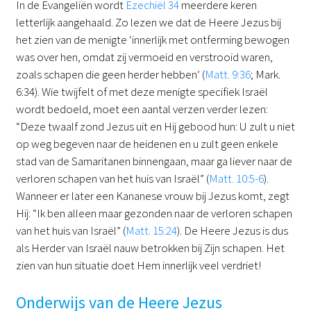
In de Evangeliën wordt
Ezechiël 34
meerdere keren
letterlijk aangehaald. Zo lezen we dat de Heere Jezus bij
het zien van de menigte ‘innerlijk met ontferming bewogen
was over hen, omdat zij vermoeid en verstrooid waren,
zoals schapen die geen herder hebben’ (
Matt. 9:36
; Mark.
6:34). Wie twijfelt of met deze menigte specifiek Israël
wordt bedoeld, moet een aantal verzen verder lezen:
“Deze twaalf zond Jezus uit en Hij gebood hun: U zult u niet
op weg begeven naar de heidenen en u zult geen enkele
stad van de Samaritanen binnengaan, maar ga liever naar de
verloren schapen van het huis van Israël” (
Matt. 10:5-6
).
Wanneer er later een Kananese vrouw bij Jezus komt, zegt
Hij: “Ik ben alleen maar gezonden naar de verloren schapen
van het huis van Israël” (
Matt. 15:24
). De Heere Jezus is dus
als Herder van Israël nauw betrokken bij Zijn schapen. Het
zien van hun situatie doet Hem innerlijk veel verdriet!
Onderwijs van de Heere Jezus