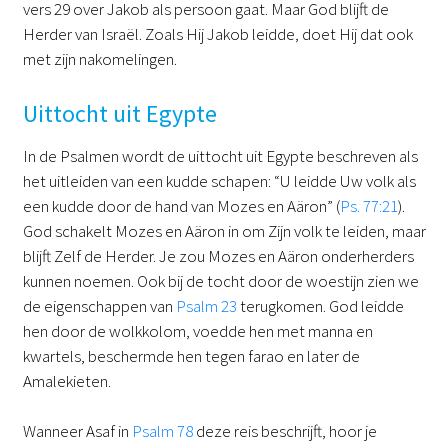
vers 29 over Jakob als persoon gaat. Maar God blijft de
Herder van Israël. Zoals Hij Jakob leidde, doet Hij dat ook
met zijn nakomelingen.
Uittocht uit Egypte
In de Psalmen wordt de uittocht uit Egypte beschreven als
het uitleiden van een kudde schapen: “U leidde Uw volk als
een kudde door de hand van Mozes en Aäron” (
Ps. 77:21
).
God schakelt Mozes en Aäron in om Zijn volk te leiden, maar
blijft Zelf de Herder. Je zou Mozes en Aäron onderherders
kunnen noemen. Ook bij de tocht door de woestijn zien we
de eigenschappen van
Psalm 23
terugkomen. God leidde
hen door de wolkkolom, voedde hen met manna en
kwartels, beschermde hen tegen farao en later de
Amalekieten.
Wanneer Asaf in
Psalm 78
deze reis beschrijft, hoor je