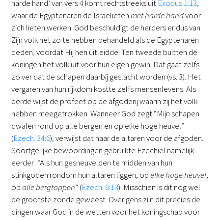
harde hand’ van vers 4 komt rechtstreeks uit
Exodus 1:13
,
waar de Egyptenaren de Israëlieten
met harde hand
voor
zich lieten werken. God beschuldigt de herders er dus van
Zijn volk net zo te hebben behandeld als de Egyptenaren
deden, voordat Hij hen uitleidde. Ten tweede buitten de
koningen het volk uit voor hun eigen gewin. Dat gaat zelfs
zo ver dat de schapen daarbij geslacht worden (vs. 3). Het
vergaren van hun rijkdom kostte zelfs mensenlevens. Als
derde wijst de profeet op de afgoderij waarin zij het volk
hebben meegetrokken. Wanneer God zegt “Mijn schapen
dwalen rond op alle bergen en op elke hoge heuvel”
(
Ezech. 34:6
), verwijst dat naar de altaren voor de afgoden.
Soortgelijke bewoordingen gebruikte Ezechiël namelijk
eerder: “Als hun gesneuvelden te midden van hun
stinkgoden rondom hun altaren liggen, op
elke hoge heuvel
,
op
alle bergtoppen
” (
Ezech. 6:13
). Misschien is dit nog wel
de grootste zonde geweest. Overigens zijn dit precies de
dingen waar God in de wetten voor het koningschap voor