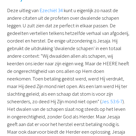
Deze uitleg van
Ezechiël 34
kunt u eigenlijk zo naast de
andere citaten uit de profeten over dwalende schapen
leggen. U zult zien dat ze perfect in elkaar passen. De
gedeelten vertellen telkens hetzelfde verhaal van afgoderij,
oordeel en herstel. De enige uitzondering is Jesaja. Hij
gebruikt de uitdrukking ‘dwalende schapen’ in een totaal
andere context: “Wij dwaalden allen als schapen, wij
keerden ons ieder naar zijn eigen weg. Maar de HEERE heeft
de ongerechtigheid van ons allen op Hem doen
neerkomen. Toen betaling geëist werd, werd Híj verdrukt,
maar Hij deed Zijn mond niet open. Als een lam werd Hij ter
slachting geleid; als een schaap dat stom is voor zijn
scheerders, zo deed Hij Zijn mond niet open” (
Jes. 53:6-7
).
Het dwalen van de schapen slaat nog steeds op het leven
in ongerechtigheid, zonder God als Herder. Maar Jesaja
geeft aan dat er voor het herstel eerst betaling nodig is.
Maar ook daarvoor biedt de Herder een oplossing. Jesaja