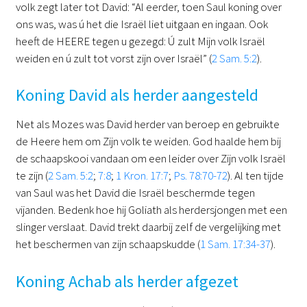
volk zegt later tot David: “Al eerder, toen Saul koning over
ons was, was ú het die Israël liet uitgaan en ingaan. Ook
heeft de HEERE tegen u gezegd: Ú zult Mijn volk Israël
weiden en ú zult tot vorst zijn over Israël” (
2 Sam. 5:2
).
Koning David als herder aangesteld
Net als Mozes was David herder van beroep en gebruikte
de Heere hem om Zijn volk te weiden. God haalde hem bij
de schaapskooi vandaan om een leider over Zijn volk Israël
te zijn (
2 Sam. 5:2
;
7:8
;
1 Kron. 17:7
;
Ps. 78:70-72
). Al ten tijde
van Saul was het David die Israël beschermde tegen
vijanden. Bedenk hoe hij Goliath als herdersjongen met een
slinger verslaat. David trekt daarbij zelf de vergelijking met
het beschermen van zijn schaapskudde (
1 Sam. 17:34-37
).
Koning Achab als herder afgezet