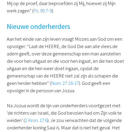
Mij op de proef, daar beproefden zij Mij, hoewel zij Mijn
werk zagen” (
Ps. 95:7-9
).
Nieuwe onderherders
Aan het einde van zijn leven vraagt Mozes aan God om een
opvolger: “Laat de HEERE, de God Die aan alle vlees de
adem geeft, over deze gemeenschap een man aanstellen
die voor hen uitgaat en die voor hen ingaat, en die hen doet
uitgaan en die hen weer doet ingaan, opdat de
gemeenschap van de HEERE niet zal zijn als schapen die
geen herder hebben” (
Num. 27:16-17
). God geeft een
opvolger in de persoon van Jozua.
Na Jozua wordt de lijn van onderherders voortgezet met
‘de richters van Israël, die God bevolen had om Zijn volk te
weiden’ (
1 Kron. 17:6
). Je zou verwachten dat de volgende
onderherder koning Saul is. Maar dat is niet het geval. Het