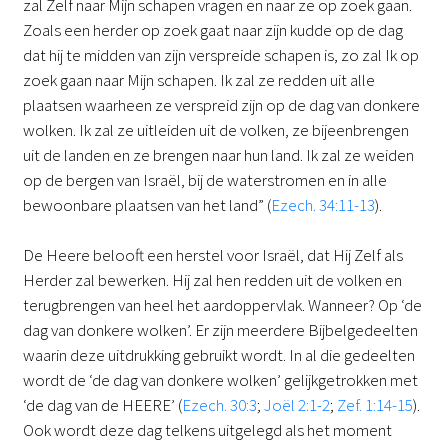
zal Zelf naar Mijn schapen vragen en naar ze op zoek gaan.
Zoals een herder op zoek gaat naar zijn kudde op de dag
dat hij te midden van zijn verspreide schapen is, zo zal Ik op
zoek gaan naar Mijn schapen. Ik zal ze redden uit alle
plaatsen waarheen ze verspreid zijn op de dag van donkere
wolken. Ik zal ze uitleiden uit de volken, ze bijeenbrengen
uit de landen en ze brengen naar hun land. Ik zal ze weiden
op de bergen van Israël, bij de waterstromen en in alle
bewoonbare plaatsen van het land” (
Ezech. 34:11-13
).
De Heere belooft een herstel voor Israël, dat Hij Zelf als
Herder zal bewerken. Hij zal hen redden uit de volken en
terugbrengen van heel het aardoppervlak. Wanneer? Op ‘de
dag van donkere wolken’. Er zijn meerdere Bijbelgedeelten
waarin deze uitdrukking gebruikt wordt. In al die gedeelten
wordt de ‘de dag van donkere wolken’ gelijkgetrokken met
‘de dag van de HEERE’ (
Ezech. 30:3
;
Joël 2:1-2
;
Zef. 1:14-15
).
Ook wordt deze dag telkens uitgelegd als het moment