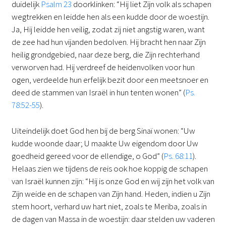
duidelijk
Psalm 23
doorklinken: “Hij liet Zijn volk als schapen
wegtrekken en leidde hen als een kudde door de woestijn.
Ja, Hij leidde hen veilig, zodat zij niet angstig waren, want
de zee had hun vijanden bedolven. Hij bracht hen naar Zijn
heilig grondgebied, naar deze berg, die Zijn rechterhand
verworven had. Hij verdreef de heidenvolken voor hun
ogen, verdeelde hun erfelijk bezit door een meetsnoer en
deed de stammen van Israël in hun tenten wonen” (
Ps.
78:52-55
).
Uiteindelijk doet God hen bij de berg Sinaï wonen: “Uw
kudde woonde daar; U maakte Uw eigendom door Uw
goedheid gereed voor de ellendige, o God” (
Ps. 68:11
).
Helaas zien we tijdens de reis ook hoe koppig de schapen
van Israël kunnen zijn: “Hij is onze God en wij zijn het volk van
Zijn weide en de schapen van Zijn hand. Heden, indien u Zijn
stem hoort, verhard uw hart niet, zoals te Meriba, zoals in
de dagen van Massa in de woestijn: daar stelden uw vaderen