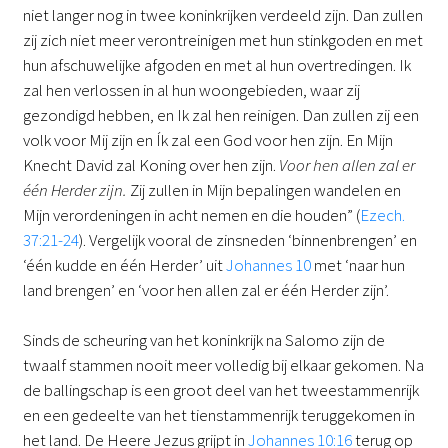
niet langer nog in twee koninkrijken verdeeld zijn. Dan zullen
zij zich niet meer verontreinigen met hun stinkgoden en met
hun afschuwelijke afgoden en met al hun overtredingen. Ik
zal hen verlossen in al hun woongebieden, waar zij
gezondigd hebben, en Ik zal hen reinigen. Dan zullen zij een
volk voor Mij zijn en Ík zal een God voor hen zijn. En Mijn
Knecht David zal Koning over hen zijn.
Voor hen allen zal er
één Herder zijn.
Zij zullen in Mijn bepalingen wandelen en
Mijn verordeningen in acht nemen en die houden” (
Ezech.
37:21-24
). Vergelijk vooral de zinsneden ‘binnenbrengen’ en
‘één kudde en één Herder’ uit
Johannes 10
met ‘naar hun
land brengen’ en ‘voor hen allen zal er één Herder zijn’.
Sinds de scheuring van het koninkrijk na Salomo zijn de
twaalf stammen nooit meer volledig bij elkaar gekomen. Na
de ballingschap is een groot deel van het tweestammenrijk
en een gedeelte van het tienstammenrijk teruggekomen in
het land. De Heere Jezus grijpt in
Johannes 10:16
terug op