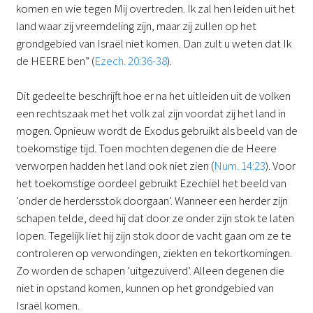
komen en wie tegen Mij overtreden. Ik zal hen leiden uit het
land waar zij vreemdeling zijn, maar zij zullen op het
grondgebied van Israël niet komen. Dan zult u weten dat Ik
de HEERE ben” (
Ezech. 20:36-38
).
Dit gedeelte beschrijft hoe er na het uitleiden uit de volken
een rechtszaak met het volk zal zijn voordat zij het land in
mogen. Opnieuw wordt de Exodus gebruikt als beeld van de
toekomstige tijd. Toen mochten degenen die de Heere
verworpen hadden het land ook niet zien (
Num. 14:23
). Voor
het toekomstige oordeel gebruikt Ezechiël het beeld van
‘onder de herdersstok doorgaan’. Wanneer een herder zijn
schapen telde, deed hij dat door ze onder zijn stok te laten
lopen. Tegelijk liet hij zijn stok door de vacht gaan om ze te
controleren op verwondingen, ziekten en tekortkomingen.
Zo worden de schapen ‘uitgezuiverd’. Alleen degenen die
niet in opstand komen, kunnen op het grondgebied van
Israël komen.