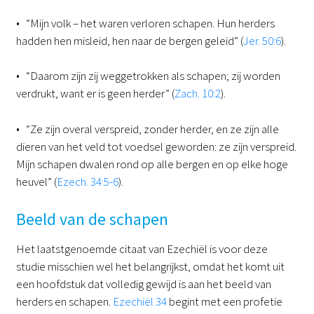
• “Mijn volk – het waren verloren schapen. Hun herders
hadden hen misleid, hen naar de bergen geleid” (
Jer. 50:6
).
• “Daarom zijn zij weggetrokken als schapen; zij worden
verdrukt, want er is geen herder” (
Zach. 10:2
).
• “Ze zijn overal verspreid, zonder herder, en ze zijn alle
dieren van het veld tot voedsel geworden: ze zijn verspreid.
Mijn schapen dwalen rond op alle bergen en op elke hoge
heuvel” (
Ezech. 34:5-6
).
Beeld van de schapen
Het laatstgenoemde citaat van Ezechiël is voor deze
studie misschien wel het belangrijkst, omdat het komt uit
een hoofdstuk dat volledig gewijd is aan het beeld van
herders en schapen.
Ezechiël 34
begint met een profetie