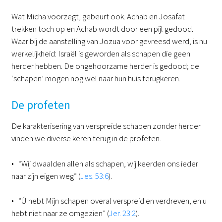
Wat Micha voorzegt, gebeurt ook. Achab en Josafat
trekken toch op en Achab wordt door een pijl gedood.
Waar bij de aanstelling van Jozua voor gevreesd werd, is nu
werkelijkheid: Israël is geworden als schapen die geen
herder hebben. De ongehoorzame herder is gedood; de
‘schapen’ mogen nog wel naar hun huis terugkeren.
De profeten
De karakterisering van verspreide schapen zonder herder
vinden we diverse keren terug in de profeten.
• “Wij dwaalden allen als schapen, wij keerden ons ieder
naar zijn eigen weg” (
Jes. 53:6
).
• “Ú hebt Mijn schapen overal verspreid en verdreven, en u
hebt niet naar ze omgezien” (
Jer. 23:2
).