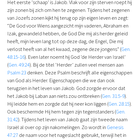
Het eerste ‘schaap’ is Jakob. Vlak voor zijn sterven roept hij
zijn zonen bij zich om hen te zegenen. Tijdens het zegenen
van Jozefs zonen kijkt hij terug op zijn eigen leven en zegt:
“De God voor Wiens aangezicht mijn vaderen, Abraham en
Izak, gewandeld hebben, de God Die mij als herder geleid
heeft, mijn leven lang tot op deze dag, de Engel, Die mij
verlost heeft van al het kwaad, zegene deze jongens” (
Gen.
48:15-16
). Even later noemt hij God ‘de Herder van Israël’
(
Gen. 49:24
). Bij de titel ‘Herder’ zullen veel mensen aan
Psalm 23
denken. Deze Psalm beschrijft alle eigenschappen
van God als Herder. Eigenschappen die we dan ook
terugzien in het leven van Jakob. God zorgde ervoor dat
het Jakob bij Laban aan niets zou ontbreken (
Gen. 31:5-9
).
Hij leidde hem en zorgde dat hij neer kon liggen (
Gen. 28:15
).
Ook beschermde Hij hem tegen zijn tegenstanders (
Gen.
31:42
). Tijdens het leven van Jakob gaat zijn tweede naam
Israël al over op zijn nakomelingen. Zo wordt in
Genesis
47:27
de naam voor het nageslacht gebruikt, terwijl het in