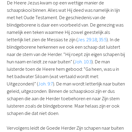
De Heere Jezus kwam op een wettige manier de
schaapskooi binnen. Alles wat Hij deed was namelijk in lijn
met het Oude Testament. De geschiedenis van de
blindgeborene is daar een voorbeeld van. De genezing was
namelijk een teken waarmee Hij zowel geestelijk als
letterlijk liet zien de Messias te zijn (
Jes. 29:18
;
35:5
). In de
blindgeborene herkennen we ook een schaap dat luistert
naar de stem van de Herder. “Hij roept zijn eigen schapen bij
hun naam en leidt ze naar buiten” (
Joh. 10:3
). De man
luisterde toen de Heere hem gebood: “Ga heen, was u in
het badwater Siloam (wat vertaald wordt met:
Uitgezonden)” (
Joh. 9:7
). De man wordt letterlijk naar buiten
geleid, uitgezonden. Binnen de schaapskooi zijn er dus
schapen die aan de Herder toebehoren en naar Zijn stem
luisteren zoals de blindgeborene. Maar helaas zijn er ook
schapen die dat niet doen.
Vervolgens leidt de Goede Herder Zijn schapen naar buiten