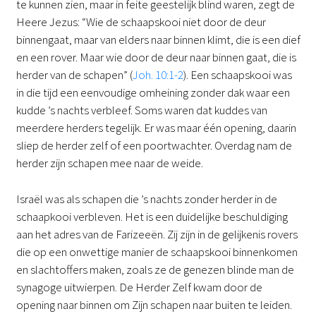
te kunnen zien, maar in feite geestelijk blind waren, zegt de
Heere Jezus: “Wie de schaapskooi niet door de deur
binnengaat, maar van elders naar binnen klimt, die is een dief
en een rover. Maar wie door de deur naar binnen gaat, die is
herder van de schapen” (
Joh. 10:1-2
). Een schaapskooi was
in die tijd een eenvoudige omheining zonder dak waar een
kudde ’s nachts verbleef. Soms waren dat kuddes van
meerdere herders tegelijk. Er was maar één opening, daarin
sliep de herder zelf of een poortwachter. Overdag nam de
herder zijn schapen mee naar de weide.
Israël was als schapen die ’s nachts zonder herder in de
schaapkooi verbleven. Het is een duidelijke beschuldiging
aan het adres van de Farizeeën. Zij zijn in de gelijkenis rovers
die op een onwettige manier de schaapskooi binnenkomen
en slachtoffers maken, zoals ze de genezen blinde man de
synagoge uitwierpen. De Herder Zelf kwam door de
opening naar binnen om Zijn schapen naar buiten te leiden.