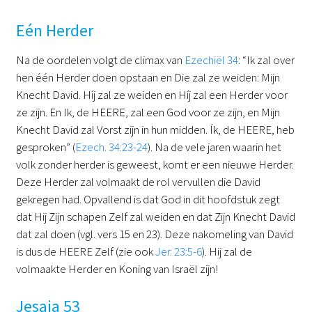
Eén Herder
Na de oordelen volgt de climax van
Ezechiël 34
: “Ik zal over
hen één Herder doen opstaan en Die zal ze weiden: Mijn
Knecht David. Híj zal ze weiden en Híj zal een Herder voor
ze zijn. En Ik, de HEERE, zal een God voor ze zijn, en Mijn
Knecht David zal Vorst zijn in hun midden. Ík, de HEERE, heb
gesproken” (
Ezech. 34:23-24
). Na de vele jaren waarin het
volk zonder herder is geweest, komt er een nieuwe Herder.
Deze Herder zal volmaakt de rol vervullen die David
gekregen had. Opvallend is dat God in dit hoofdstuk zegt
dat Hij Zijn schapen Zelf zal weiden en dat Zijn Knecht David
dat zal doen (vgl. vers 15 en 23). Deze nakomeling van David
is dus de HEERE Zelf (zie ook
Jer. 23:5-6
). Hij zal de
volmaakte Herder en Koning van Israël zijn!
Jesaja 53