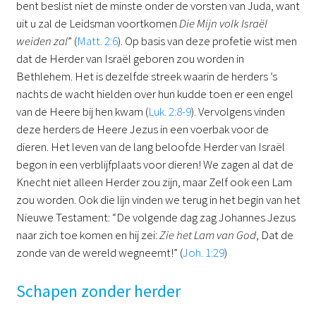
bent beslist niet de minste onder de vorsten van Juda, want
uit u zal de Leidsman voortkomen
Die Mijn volk Israël
weiden zal
” (
Matt. 2:6
). Op basis van deze profetie wist men
dat de Herder van Israël geboren zou worden in
Bethlehem. Het is dezelfde streek waarin de herders ’s
nachts de wacht hielden over hun kudde toen er een engel
van de Heere bij hen kwam (
Luk. 2:8-9
). Vervolgens vinden
deze herders de Heere Jezus in een voerbak voor de
dieren. Het leven van de lang beloofde Herder van Israël
begon in een verblijfplaats voor dieren! We zagen al dat de
Knecht niet alleen Herder zou zijn, maar Zelf ook een Lam
zou worden. Ook die lijn vinden we terug in het begin van het
Nieuwe Testament: “De volgende dag zag Johannes Jezus
naar zich toe komen en hij zei:
Zie het Lam van God
, Dat de
zonde van de wereld wegneemt!” (
Joh. 1:29
)
Schapen zonder herder