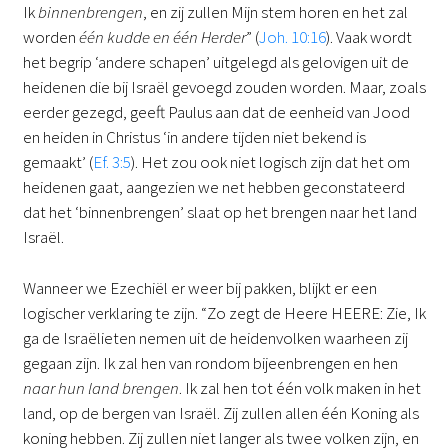
Ik
binnenbrengen
, en zij zullen Mijn stem horen en het zal
worden
één kudde en één Herder
” (
Joh. 10:16
). Vaak wordt
het begrip ‘andere schapen’ uitgelegd als gelovigen uit de
heidenen die bij Israël gevoegd zouden worden. Maar, zoals
eerder gezegd, geeft Paulus aan dat de eenheid van Jood
en heiden in Christus ‘in andere tijden niet bekend is
gemaakt’ (
Ef. 3:5
). Het zou ook niet logisch zijn dat het om
heidenen gaat, aangezien we net hebben geconstateerd
dat het ‘binnenbrengen’ slaat op het brengen naar het land
Israël.
Wanneer we Ezechiël er weer bij pakken, blijkt er een
logischer verklaring te zijn. “Zo zegt de Heere HEERE: Zie, Ik
ga de Israëlieten nemen uit de heidenvolken waarheen zij
gegaan zijn. Ik zal hen van rondom bijeenbrengen en hen
naar hun land brengen
. Ik zal hen tot één volk maken in het
land, op de bergen van Israël. Zij zullen allen één Koning als
koning hebben. Zij zullen niet langer als twee volken zijn, en