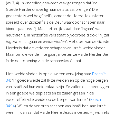
(vs. 3, 4). In kinderliedjes wordt vaak gezongen dat ‘de
Goede Herder ons veilig naar de stal zal brengen’. Die
gedachte is wel begrijpelijk, omdat de Heere Jezus later
spreekt over Zichzelf als de Deur waardoor schapen naar
binnen gaan (vs. 9). Maar letterlijk staat daar ‘ingaan’, wat
neutraler is. In hetzelfde vers staat bijvoorbeeld ook: “hij zal
ingaan
en uitgaan en
weide vinden
”. Het doel van de Goede
Herder is dat de verloren schapen van Israël weide vinden!
Maar om die weide in te gaan, moeten ze via de Herder Die
in de deuropening van de schaapskooi staat.
Het ‘weide vinden’ is opnieuw een verwijzing naar
Ezechiël
34
: “In goede weide zal Ik ze weiden en op de hoge bergen
van Israël zal hun weideplaats zijn. Ze zullen daar neerliggen
in een goede weideplaats en ze zullen grazen in de
voortreffelijkste weide op de bergen van Israël” (
Ezech.
34:14
). Willen de verloren schapen van Israël het land Israël
weer in, dan zal dat via de Heere Jezus moeten. Hij wil niets