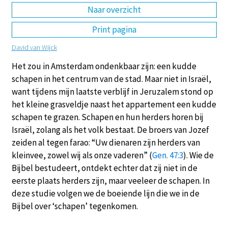
Naar overzicht
DE
EN
NL
RU
Print pagina
David van Wijck
Het zou in Amsterdam ondenkbaar zijn: een kudde
schapen in het centrum van de stad. Maar niet in Israël,
want tijdens mijn laatste verblijf in Jeruzalem stond op
het kleine grasveldje naast het appartement een kudde
schapen te grazen. Schapen en hun herders horen bij
Israël, zolang als het volk bestaat. De broers van Jozef
zeiden al tegen farao: “Uw dienaren zijn herders van
kleinvee, zowel wij als onze vaderen” (
Gen. 47:3
). Wie de
Bijbel bestudeert, ontdekt echter dat zij niet in de
eerste plaats herders zijn, maar veeleer de schapen. In
deze studie volgen we de boeiende lijn die we in de
Bijbel over ‘schapen’ tegenkomen.