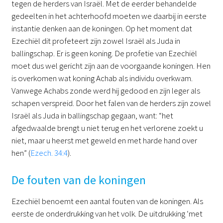
tegen de herders van Israël. Met de eerder behandelde
gedeelten in het achterhoofd moeten we daarbij in eerste
instantie denken aan de koningen. Op het moment dat
Ezechiël dit profeteert zijn zowel Israël als Juda in
ballingschap. Er is geen koning. De profetie van Ezechiël
moet dus wel gericht zijn aan de voorgaande koningen. Hen
is overkomen wat koning Achab als individu overkwam.
Vanwege Achabs zonde werd hij gedood en zijn leger als
schapen verspreid. Door het falen van de herders zijn zowel
Israël als Juda in ballingschap gegaan, want: “het
afgedwaalde brengt u niet terug en het verlorene zoekt u
niet, maar u heerst met geweld en met harde hand over
hen” (
Ezech. 34:4
).
De fouten van de koningen
Ezechiël benoemt een aantal fouten van de koningen. Als
eerste de onderdrukking van het volk. De uitdrukking ‘met