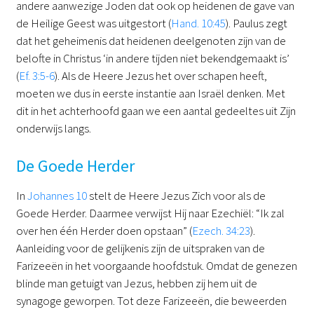
andere aanwezige Joden dat ook op heidenen de gave van
de Heilige Geest was uitgestort (
Hand. 10:45
). Paulus zegt
dat het geheimenis dat heidenen deelgenoten zijn van de
belofte in Christus ‘in andere tijden niet bekendgemaakt is’
(
Ef. 3:5-6
). Als de Heere Jezus het over schapen heeft,
moeten we dus in eerste instantie aan Israël denken. Met
dit in het achterhoofd gaan we een aantal gedeeltes uit Zijn
onderwijs langs.
De Goede Herder
In
Johannes 10
stelt de Heere Jezus Zich voor als de
Goede Herder. Daarmee verwijst Hij naar Ezechiël: “Ik zal
over hen één Herder doen opstaan” (
Ezech. 34:23
).
Aanleiding voor de gelijkenis zijn de uitspraken van de
Farizeeën in het voorgaande hoofdstuk. Omdat de genezen
blinde man getuigt van Jezus, hebben zij hem uit de
synagoge geworpen. Tot deze Farizeeën, die beweerden