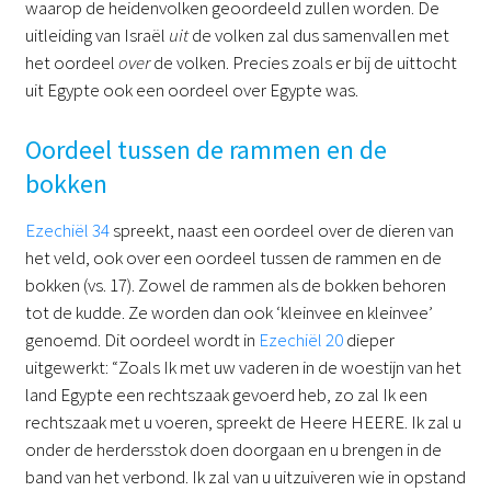
waarop de heidenvolken geoordeeld zullen worden. De
uitleiding van Israël
uit
de volken zal dus samenvallen met
het oordeel
over
de volken. Precies zoals er bij de uittocht
uit Egypte ook een oordeel over Egypte was.
Oordeel tussen de rammen en de
bokken
Ezechiël 34
spreekt, naast een oordeel over de dieren van
het veld, ook over een oordeel tussen de rammen en de
bokken (vs. 17). Zowel de rammen als de bokken behoren
tot de kudde. Ze worden dan ook ‘kleinvee en kleinvee’
genoemd. Dit oordeel wordt in
Ezechiël 20
dieper
uitgewerkt: “Zoals Ik met uw vaderen in de woestijn van het
land Egypte een rechtszaak gevoerd heb, zo zal Ik een
rechtszaak met u voeren, spreekt de Heere HEERE. Ik zal u
onder de herdersstok doen doorgaan en u brengen in de
band van het verbond. Ik zal van u uitzuiveren wie in opstand