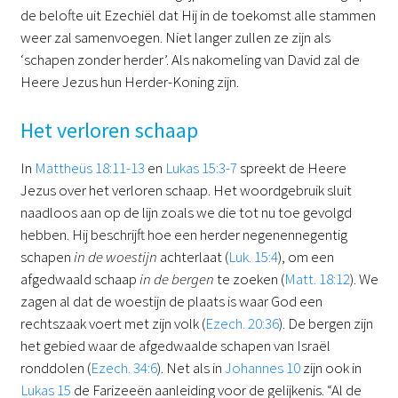
de belofte uit Ezechiël dat Hij in de toekomst alle stammen
weer zal samenvoegen. Niet langer zullen ze zijn als
‘schapen zonder herder’. Als nakomeling van David zal de
Heere Jezus hun Herder-Koning zijn.
Het verloren schaap
In
Mattheüs 18:11-13
en
Lukas 15:3-7
spreekt de Heere
Jezus over het verloren schaap. Het woordgebruik sluit
naadloos aan op de lijn zoals we die tot nu toe gevolgd
hebben. Hij beschrijft hoe een herder negenennegentig
schapen
in de woestijn
achterlaat (
Luk. 15:4
), om een
afgedwaald schaap
in de bergen
te zoeken (
Matt. 18:12
). We
zagen al dat de woestijn de plaats is waar God een
rechtszaak voert met zijn volk (
Ezech. 20:36
). De bergen zijn
het gebied waar de afgedwaalde schapen van Israël
ronddolen (
Ezech. 34:6
). Net als in
Johannes 10
zijn ook in
Lukas 15
de Farizeeën aanleiding voor de gelijkenis. “Al de