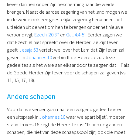
liever dan hen onder Zijn bescherming naar die weide
brengen. Naast de aardse zegening van het land mogen we
in de weide ook een geestelijke zegening herkennen: het
uitleiden uit de wet om hen te brengen onder het nieuwe
verbond (vgl.
Ezech. 20:37
en
Gal. 4:4-5
). Eerder zagen we
dat Ezechiël niet spreekt over de Herder Die Zijn leven
geeft.
Jesaja 53
vertelt wel over het Lam dat Zijn leven zal
geven. In
Johannes 10
verbindt de Heere Jezus deze
gedeeltes als het ware aan elkaar door te zeggen dat Hij als
de Goede Herder Zijn leven voor de schapen zal geven (vs.
11, 15, 17, 18).
Andere schapen
Voordat we verder gaan naar een volgend gedeelte is er
een uitspraak in
Johannes 10
waar we apart bij stil moeten
staan. In vers 16 zegt de Heere Jezus: “Ik heb nog andere
schapen, die niet van deze schaapskooi zijn; ook die moet