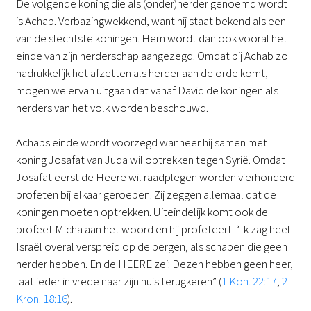
De volgende koning die als (onder)herder genoemd wordt
is Achab. Verbazingwekkend, want hij staat bekend als een
van de slechtste koningen. Hem wordt dan ook vooral het
einde van zijn herderschap aangezegd. Omdat bij Achab zo
nadrukkelijk het afzetten als herder aan de orde komt,
mogen we ervan uitgaan dat vanaf David de koningen als
herders van het volk worden beschouwd.
Achabs einde wordt voorzegd wanneer hij samen met
koning Josafat van Juda wil optrekken tegen Syrië. Omdat
Josafat eerst de Heere wil raadplegen worden vierhonderd
profeten bij elkaar geroepen. Zij zeggen allemaal dat de
koningen moeten optrekken. Uiteindelijk komt ook de
profeet Micha aan het woord en hij profeteert: “Ik zag heel
Israël overal verspreid op de bergen, als schapen die geen
herder hebben. En de HEERE zei: Dezen hebben geen heer,
laat ieder in vrede naar zijn huis terugkeren” (
1 Kon. 22:17
;
2
Kron. 18:16
).