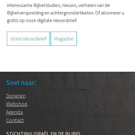
interessante Bijbelstudies, nieuws, verhalen van de
Bijbelverspreiding en achtergrondartikelen. Of abonneer u
gratis op onze digitale nieuwsbrief.
Gratis nieuwsbrief
Magazine
Snel naar:
Doneren
Webshop
Agenda
Contact
STICHTING ISRAËL EN DE BIJBEL