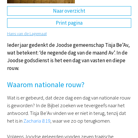
Naar overzicht
DE
EN
NL
RU
Print pagina
Hans van de Lagemaat
Ieder jaar gedenkt de Joodse gemeenschap Tisja Be’Av,
wat betekent: ‘de negende dag van de maand Av’. In de
Joodse godsdienst is het een dag van vasten en diepe
rouw.
Waarom nationale rouw?
Wat is er gebeurd, dat deze dag een dag van nationale rouw
is geworden? In de Bijbel zoeken we tevergeefs naar het
antwoord. Tisja Be’Av vinden we er niet in terug, tenzij dat
het is in
Zacharia 8:19
, waar we zo op terugkomen.
Volgens Joodse geleerden vonden zeven tragische