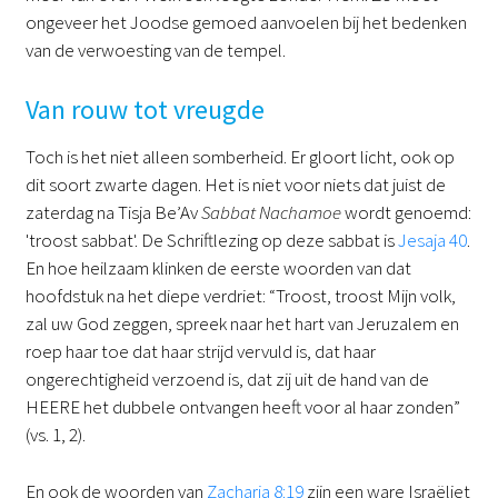
ongeveer het Joodse gemoed aanvoelen bij het bedenken
van de verwoesting van de tempel.
Van rouw tot vreugde
Toch is het niet alleen somberheid. Er gloort licht, ook op
dit soort zwarte dagen. Het is niet voor niets dat juist de
zaterdag na Tisja Be’Av
Sabbat Nachamoe
wordt genoemd:
'troost sabbat'. De Schriftlezing op deze sabbat is
Jesaja 40
.
En hoe heilzaam klinken de eerste woorden van dat
hoofdstuk na het diepe verdriet: “Troost, troost Mijn volk,
zal uw God zeggen, spreek naar het hart van Jeruzalem en
roep haar toe dat haar strijd vervuld is, dat haar
ongerechtigheid verzoend is, dat zij uit de hand van de
HEERE het dubbele ontvangen heeft voor al haar zonden”
(vs. 1, 2).
En ook de woorden van
Zacharia 8:19
zijn een ware Israëliet