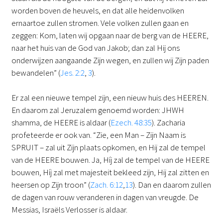
worden boven de heuvels, en dat alle heidenvolken
ernaartoe zullen stromen. Vele volken zullen gaan en
zeggen: Kom, laten wij opgaan naar de berg van de HEERE,
naar het huis van de God van Jakob; dan zal Hij ons
onderwijzen aangaande Zijn wegen, en zullen wij Zijn paden
bewandelen” (
Jes. 2:2
,
3
).
Er zal een nieuwe tempel zijn, een nieuw huis des HEEREN.
En daarom zal Jeruzalem genoemd worden: JHWH
shamma, de HEERE is aldaar (
Ezech. 48:35
). Zacharia
profeteerde er ook van. “Zie, een Man – Zijn Naam is
SPRUIT – zal uit Zijn plaats opkomen, en Hij zal de tempel
van de HEERE bouwen. Ja, Híj zal de tempel van de HEERE
bouwen, Híj zal met majesteit bekleed zijn, Hij zal zitten en
heersen op Zijn troon” (
Zach. 6:12
,
13
). Dan en daarom zullen
de dagen van rouw veranderen in dagen van vreugde. De
Messias, Israëls Verlosser is aldaar.