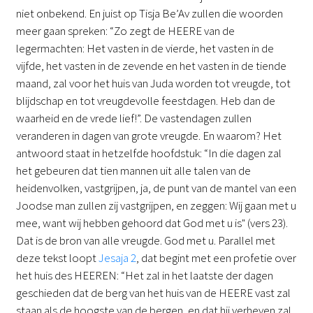
niet onbekend. En juist op Tisja Be’Av zullen die woorden
meer gaan spreken: “Zo zegt de HEERE van de
legermachten: Het vasten in de vierde, het vasten in de
vijfde, het vasten in de zevende en het vasten in de tiende
maand, zal voor het huis van Juda worden tot vreugde, tot
blijdschap en tot vreugdevolle feestdagen. Heb dan de
waarheid en de vrede lief!”. De vastendagen zullen
veranderen in dagen van grote vreugde. En waarom? Het
antwoord staat in hetzelfde hoofdstuk: “In die dagen zal
het gebeuren dat tien mannen uit alle talen van de
heidenvolken, vastgrijpen, ja, de punt van de mantel van een
Joodse man zullen zij vastgrijpen, en zeggen: Wij gaan met u
mee, want wij hebben gehoord dat God met u is" (vers 23).
Dat is de bron van alle vreugde. God met u. Parallel met
deze tekst loopt
Jesaja 2
, dat begint met een profetie over
het huis des HEEREN: “Het zal in het laatste der dagen
geschieden dat de berg van het huis van de HEERE vast zal
staan als de hoogste van de bergen, en dat hij verheven zal