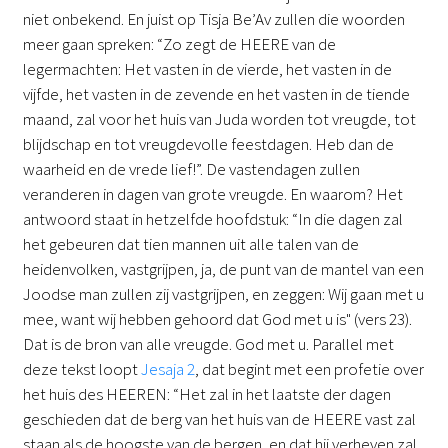
niet onbekend. En juist op Tisja Be’Av zullen die woorden
meer gaan spreken: “Zo zegt de HEERE van de
legermachten: Het vasten in de vierde, het vasten in de
vijfde, het vasten in de zevende en het vasten in de tiende
maand, zal voor het huis van Juda worden tot vreugde, tot
blijdschap en tot vreugdevolle feestdagen. Heb dan de
waarheid en de vrede lief!”. De vastendagen zullen
veranderen in dagen van grote vreugde. En waarom? Het
antwoord staat in hetzelfde hoofdstuk: “In die dagen zal
het gebeuren dat tien mannen uit alle talen van de
heidenvolken, vastgrijpen, ja, de punt van de mantel van een
Joodse man zullen zij vastgrijpen, en zeggen: Wij gaan met u
mee, want wij hebben gehoord dat God met u is" (vers 23).
Dat is de bron van alle vreugde. God met u. Parallel met
deze tekst loopt
Jesaja 2
, dat begint met een profetie over
het huis des HEEREN: “Het zal in het laatste der dagen
geschieden dat de berg van het huis van de HEERE vast zal
staan als de hoogste van de bergen, en dat hij verheven zal