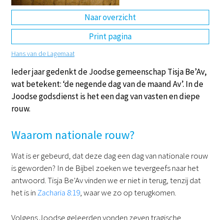
Naar overzicht
DE
EN
NL
RU
Print pagina
Hans van de Lagemaat
Ieder jaar gedenkt de Joodse gemeenschap Tisja Be’Av,
wat betekent: ‘de negende dag van de maand Av’. In de
Joodse godsdienst is het een dag van vasten en diepe
rouw.
Waarom nationale rouw?
Wat is er gebeurd, dat deze dag een dag van nationale rouw
is geworden? In de Bijbel zoeken we tevergeefs naar het
antwoord. Tisja Be’Av vinden we er niet in terug, tenzij dat
het is in
Zacharia 8:19
, waar we zo op terugkomen.
Volgens Joodse geleerden vonden zeven tragische