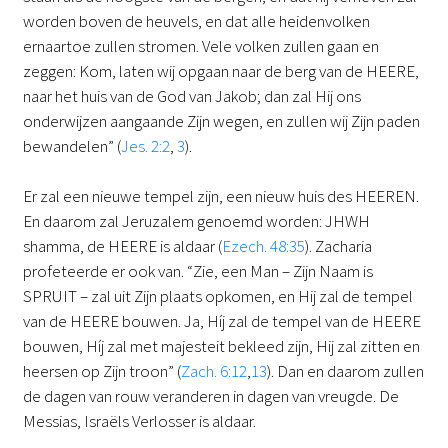
worden boven de heuvels, en dat alle heidenvolken
ernaartoe zullen stromen. Vele volken zullen gaan en
zeggen: Kom, laten wij opgaan naar de berg van de HEERE,
naar het huis van de God van Jakob; dan zal Hij ons
onderwijzen aangaande Zijn wegen, en zullen wij Zijn paden
bewandelen” (
Jes. 2:2
,
3
).
Er zal een nieuwe tempel zijn, een nieuw huis des HEEREN.
En daarom zal Jeruzalem genoemd worden: JHWH
shamma, de HEERE is aldaar (
Ezech. 48:35
). Zacharia
profeteerde er ook van. “Zie, een Man – Zijn Naam is
SPRUIT – zal uit Zijn plaats opkomen, en Hij zal de tempel
van de HEERE bouwen. Ja, Híj zal de tempel van de HEERE
bouwen, Híj zal met majesteit bekleed zijn, Hij zal zitten en
heersen op Zijn troon” (
Zach. 6:12
,
13
). Dan en daarom zullen
de dagen van rouw veranderen in dagen van vreugde. De
Messias, Israëls Verlosser is aldaar.