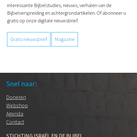
interessante Bijbelstudies, nieuws, verhalen van de
Bijbelverspreiding en achtergrondartikelen. Of abonneer u
gratis op onze digitale nieuwsbrief.
Gratis nieuwsbrief
Magazine
Snel naar:
Doneren
Webshop
Agenda
Contact
STICHTING ISRAËL EN DE BIJBEL