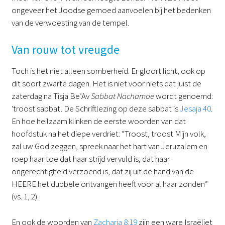
ongeveer het Joodse gemoed aanvoelen bij het bedenken
van de verwoesting van de tempel.
Van rouw tot vreugde
Toch is het niet alleen somberheid. Er gloort licht, ook op
dit soort zwarte dagen. Het is niet voor niets dat juist de
zaterdag na Tisja Be’Av
Sabbat Nachamoe
wordt genoemd:
'troost sabbat'. De Schriftlezing op deze sabbat is
Jesaja 40
.
En hoe heilzaam klinken de eerste woorden van dat
hoofdstuk na het diepe verdriet: “Troost, troost Mijn volk,
zal uw God zeggen, spreek naar het hart van Jeruzalem en
roep haar toe dat haar strijd vervuld is, dat haar
ongerechtigheid verzoend is, dat zij uit de hand van de
HEERE het dubbele ontvangen heeft voor al haar zonden”
(vs. 1, 2).
En ook de woorden van
Zacharia 8:19
zijn een ware Israëliet