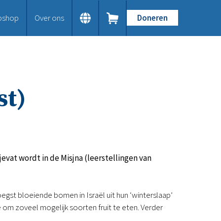
bshop
Over ons
Doneren
Home
Dit doen we
Bijbels op maat
Gods Woord aanbieden
st)
Samenwerken en toerusten
Humanitaire hulp
Onze Bijbeluitgaven
Doe mee
Word vriend
Doneer
evat wordt in de Misjna (leerstellingen van
Bid mee
Schenkingen en legaten
Nodig ons uit
egst bloeiende bomen in Israël uit hun ‘winterslaap’
Voor jou
om zoveel mogelijk soorten fruit te eten. Verder
Kennisbank