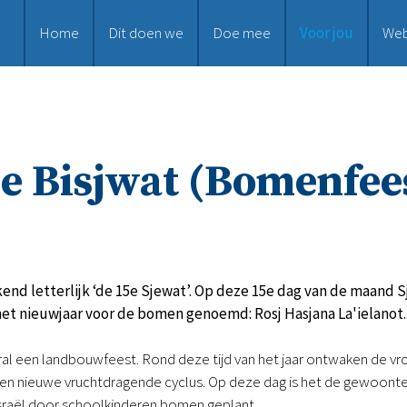
Home
Dit doen we
Doe mee
Voor jou
We
e Bisjwat (Bomenfee
end letterlijk ‘de 15e Sjewat’. Op deze 15e dag van de maand Sj
et nieuwjaar voor de bomen genoemd: Rosj Hasjana La'ielanot.
ral een landbouwfeest. Rond deze tijd van het jaar ontwaken de vro
en nieuwe vruchtdragende cyclus. Op deze dag is het de gewoonte 
Israël door schoolkinderen bomen geplant.