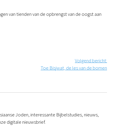
Podcast
Magazine
ragen van tienden van de opbrengst van de oogst aan
Digitale nieuwsbrief
Agenda
Kinderwerk
Jongerenwerk
Het Studiehuis (cursus)
Webshop
Volgend bericht
:
Over ons
Toe Bisjwat, de les van de bomen
Onze visie
Geschiedenis
Actueel
ANBI
Veelgestelde vragen
Contact
iaanse Joden, interessante Bijbelstudies, nieuws,
Doneren
ze digitale nieuwsbrief.