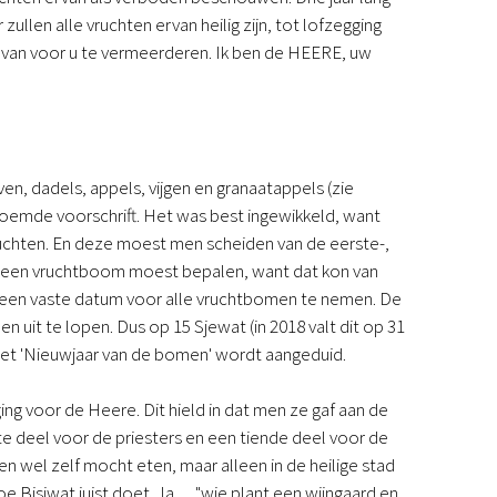
Podcast
zullen alle vruchten ervan heilig zijn, tot lofzegging
Magazine
ervan voor u te vermeerderen. Ik ben de HEERE, uw
Digitale nieuwsbrief
Agenda
Kinderwerk
Jongerenwerk
ven, dadels, appels, vijgen en granaatappels (zie
Het Studiehuis (cursus)
noemde voorschrift. Het was best ingewikkeld, want
Webshop
vruchten. En deze moest men scheiden van de eerste-,
Over ons
n een vruchtboom moest bepalen, want dat kon van
Onze visie
een vaste datum voor alle vruchtbomen te nemen. De
Geschiedenis
uit te lopen. Dus op 15 Sjewat (in 2018 valt dit op 31
Actueel
 met 'Nieuwjaar van de bomen' wordt aangeduid.
ANBI
Veelgestelde vragen
Contact
g voor de Heere. Dit hield in dat men ze gaf aan de
Doneren
ste deel voor de priesters en een tiende deel voor de
n wel zelf mocht eten, maar alleen in de heilige stad
Bisjwat juist doet. Ja, ... "wie plant een wijngaard en