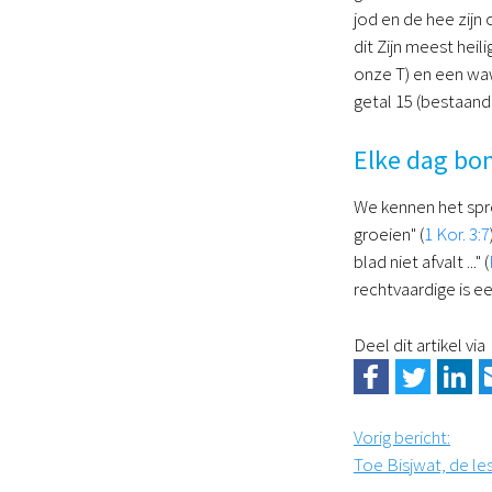
jod en de hee zijn
dit Zijn meest hei
onze T) en een wa
getal 15 (bestaand
Elke dag bo
We kennen het spre
groeien" (
1 Kor. 3:7
blad niet afvalt ..." (
rechtvaardige is e
Deel dit artikel via
Vorig bericht
:
Toe Bisjwat, de l