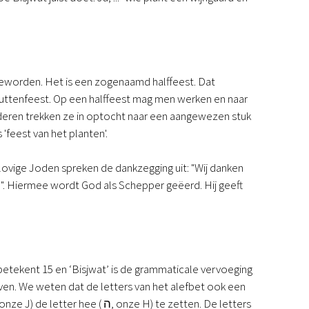
g geworden. Het is een zogenaamd halffeest. Dat
huttenfeest. Op een halffeest mag men werken en naar
iederen trekken ze in optocht naar een aangewezen stuk
'feest van het planten'.
elovige Joden spreken de dankzegging uit: "Wij danken
. Hiermee wordt God als Schepper geëerd. Hij geeft
tekent 15 en ‘Bisjwat’ is de grammaticale vervoeging
en. We weten dat de letters van het alefbet ook een
 onze J) de letter hee (
ה
, onze H) te zetten. De letters