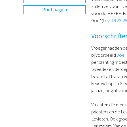
zullen ze voor u ve
Print pagina
voor de HEERE. En 
God" (
Lev. 19:23-2
Voorschrifte
Vroeger hadden de I
bijvoorbeeld
Joël 
per planting moest
tweede- en derdej
boom tot boom ver
keus viel op 15 Sj
januari) begint vo
Vruchten die men n
priesters en de Le
Levieten. Ook groe
Jeruzalem. Van de v