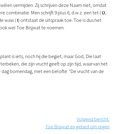
willen vermijden. Zij schrijven deze Naam niet, omdat
combinatie. Men schrijft 9 plus 6, d.w.z. een tet (
ט
,
 de waw (
וּ
) ontstaat de uitspraak toe. Toe is dus het
 ook wel Toe Bisjwat te noemen.
nt is iets, noch hij die begiet, maar God, Die laat
rbeken, die zijn vrucht geeft op zijn tijd, waarvan het
ke dag bomendag, met een belofte: "De vrucht van de
Volgend bericht
:
Toe Bisjwat en gebed om regen