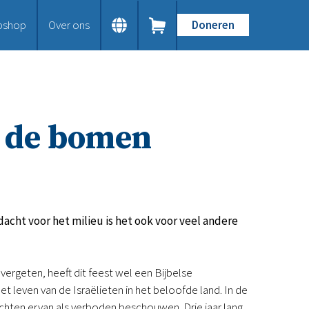
bshop
Over ons
Doneren
Home
Dit doen we
Bijbels op maat
Gods Woord aanbieden
n de bomen
Samenwerken en toerusten
Humanitaire hulp
Onze Bijbeluitgaven
Doe mee
Word vriend
Doneer
acht voor het milieu is het ook voor veel andere
Bid mee
Schenkingen en legaten
Nodig ons uit
vergeten, heeft dit feest wel een Bijbelse
Voor jou
t leven van de Israëlieten in het beloofde land. In de
Kennisbank
uchten ervan als verboden beschouwen. Drie jaar lang