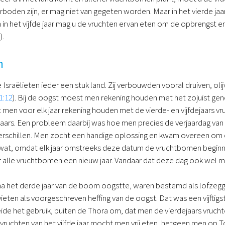
rboden zijn, er mag niet van gegeten worden. Maar in het vierde jaar 
in het vijfde jaar mag u de vruchten ervan eten om de opbrengst 
5
).
n
sraëlieten ieder een stuk land. Zij verbouwden vooral druiven, olij
1:12
). Bij de oogst moest men rekening houden met het zojuist ge
 men voor elk jaar rekening houden met de vierde- en vijfdejaars 
aars. Een probleem daarbij was hoe men precies de verjaardag va
schillen. Men zocht een handige oplossing en kwam overeen om 
ewat, omdat elk jaar omstreeks deze datum de vruchtbomen beginnen 
or alle vruchtbomen een nieuw jaar. Vandaar dat deze dag ook wel
a het derde jaar van de boom oogstte, waren bestemd als lofzeggin
vieten als voorgeschreven heffing van de oogst. Dat was een vijftig
ide het gebruik, buiten de Thora om, dat men de vierdejaars vruchte
ruchten van het vijfde jaar mocht men vrij eten, hetgeen men op Toe 