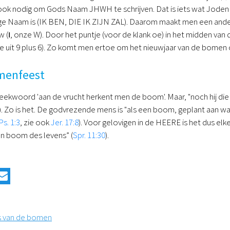
 ook nodig om Gods Naam JHWH te schrijven. Dat is iets wat Joden 
lige Naam is (IK BEN, DIE IK ZIJN ZAL). Daarom maakt men een andere 
w (
ו
, onze W). Door het puntje (voor de klank oe) in het midden van
e uit 9 plus 6). Zo komt men ertoe om het nieuwjaar van de bomen
menfeest
ekwoord 'aan de vrucht herkent men de boom'. Maar, "noch hij die pla
). Zo is het. De godvrezende mens is "als een boom, geplant aan wate
Ps. 1:3
, zie ook
Jer. 17:8
). Voor gelovigen in de HEERE is het dus el
en boom des levens” (
Spr. 11:30
).
es van de bomen