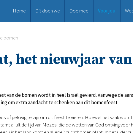
Home
Dit doen we
Doe mee
Voor jou
We
 de bomen
at, het nieuwjaar va
st van de bomen wordt in heel Israël gevierd. Vanwege de aand
ding om extra aandacht te schenken aan dit bomenfeest.
ds of gelovig te zijn om dit feest te vieren. Hoewel het vaak wordt 
tamt al uit de tijd van Mozes, die de wetten van God ontving voor he
eer u in het land komt en allerlei vruchtbomen plant, moet u de vr