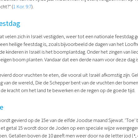
cht?" (
1 Kor. 9:7
).
eestdag
dat velen zich in Israël vestigden, weer tot een nationale feestda
een heilige feestdag is, zoals bijvoorbeeld de dagen van het Loof
de kinderen in Israël is het boomplantdag. Onder het zingen van l
n eigen boom planten. Vandaar dat een derde naam voor deze dag is 
vierd door vruchten te eten, die vooral uit Israël afkomstig zijn. G
g van de wereld, Die de Schepper bent van de vruchten der bomen"
, de kracht om het land te bewerken en de regen op de goede tijd.
e
rdt gevierd op de 15e van de elfde Joodse maand Sjewat. ‘Toe’ be
et getal 15 wordt door de Joden op een speciale wijze weergegev
en. Getallen boven de 10 geeft men weer door na de letter jod (
י
,