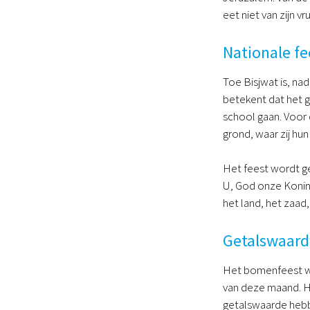
eet niet van zijn vru
Nationale f
Toe Bisjwat is, na
betekent dat het g
school gaan. Voor 
grond, waar zij hu
Het feest wordt ge
U, God onze Konin
het land, het zaad
Getalswaard
Het bomenfeest wo
van deze maand. H
getalswaarde hebb