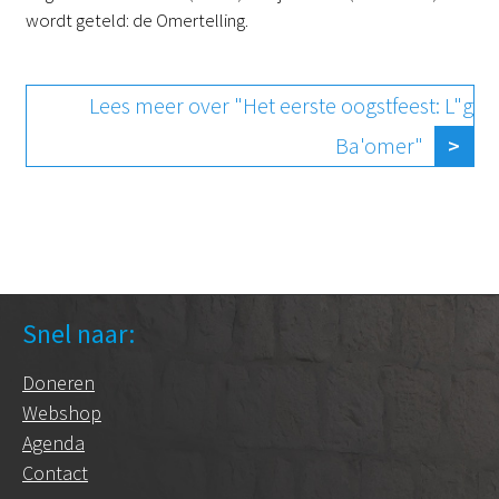
wordt geteld: de Omertelling.
Lees meer over "Het eerste oogstfeest: L"g
Ba'omer"
Snel naar:
Doneren
Webshop
Agenda
Contact