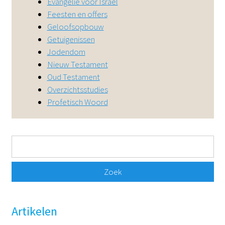
Evangelie voor Israël
Feesten en offers
DE
EN
NL
RU
Geloofsopbouw
Getuigenissen
Jodendom
Nieuw Testament
Oud Testament
Overzichtsstudies
Profetisch Woord
Zoekveld
Zoek
Artikelen