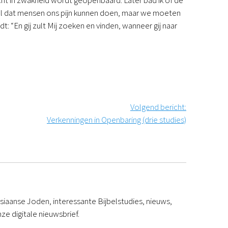
cht in zwakheid wordt geopenbaard. Later bad ik of de
aal dat mensen ons pijn kunnen doen, maar we moeten
dt: “En gij zult Mij zoeken en vinden, wanneer gij naar
Volgend bericht
:
Verkenningen in Openbaring (drie studies)
iaanse Joden, interessante Bijbelstudies, nieuws,
ze digitale nieuwsbrief.