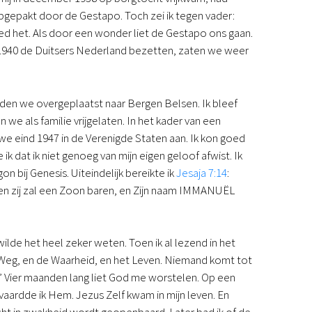
Podcast
pgepakt door de Gestapo. Toch zei ik tegen vader:
Magazine
eed het. Als door een wonder liet de Gestapo ons gaan.
Digitale nieuwsbrief
 1940 de Duitsers Nederland bezetten, zaten we weer
Agenda
Kinderwerk
Jongerenwerk
den we overgeplaatst naar Bergen Belsen. Ik bleef
Het Studiehuis (cursus)
e als familie vrijgelaten. In het kader van een
Webshop
e eind 1947 in de Verenigde Staten aan. Ik kon goed
Over ons
 dat ik niet genoeg van mijn eigen geloof afwist. Ik
Onze visie
on bij Genesis. Uiteindelijk bereikte ik
Jesaja 7:14
:
Geschiedenis
en zij zal een Zoon baren, en Zijn naam IMMANUËL
Actueel
ANBI
Veelgestelde vragen
ilde het heel zeker weten. Toen ik al lezend in het
Contact
Weg, en de Waarheid, en het Leven. Niemand komt tot
Doneren
?” Vier maanden lang liet God me worstelen. Op een
vaardde ik Hem. Jezus Zelf kwam in mijn leven. En