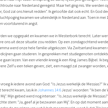
chtroute naar Nederland geregeld. Maar het ging mis. We werden o
or, God zal ons hieruit redden”. Ik geloofde dat ook echt. En God d
luchtpoging kwamen we uiteindelijk in Nederland aan. Toen in mei
en voortdurend in angst.
erden we opgepakt en kwamen we in Westerbork terecht. Later wer
e ons uit deze situatie zou redden. Op een zondagochtend werden w
amma werd onze hele familie uitgekozen. Via Zwitserland kwamen w
icijnen gaan studeren. In gesprekken met studiegenoten ontdekte ik
e gaan lezen. Van een vriendin kreeg ik een King James Bijbel. Ik beg
ere Zelf u een teken geven; ziet, een maagd zal zwanger worden, 
roeg ik iedere avond aan God: “Is Jezus werkelijk de Messias?” Ik w
terecht kwam, las ik in
Johannes 14:6
Jezus’ woorden: “Ik ben de 
Mij”. Mijn gebed werd nog intenser: “Is Jezus werkelijk de Messias
hte stem: “Ja, geef al je bezwaren aan Mij”. En op dat moment aan