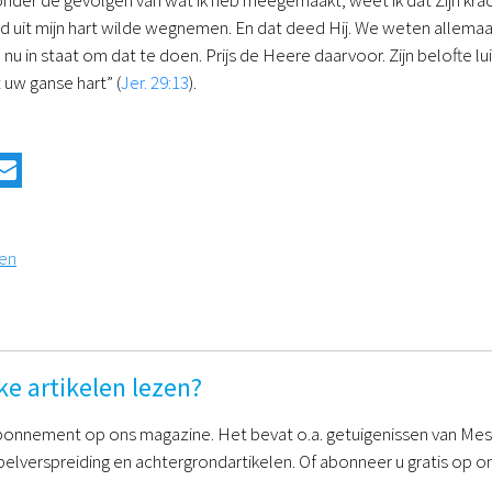
 onder de gevolgen van wat ik heb meegemaakt, weet ik dat Zijn kra
id uit mijn hart wilde wegnemen. En dat deed Hij. We weten allem
 nu in staat om dat te doen. Prijs de Heere daarvoor. Zijn belofte lui
 uw ganse hart” (
Jer. 29:13
).
pen
ke artikelen lezen?
onnement op ons magazine. Het bevat o.a. getuigenissen van Mess
belverspreiding en achtergrondartikelen. Of abonneer u gratis op on