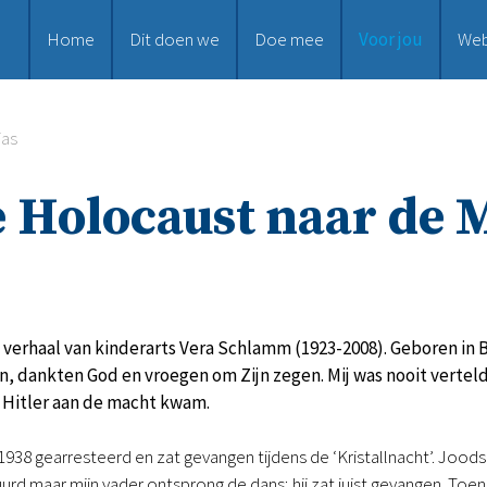
Home
Dit doen we
Doe mee
Voor jou
We
ias
 Holocaust naar de 
verhaal van kinderarts Vera Schlamm (1923-2008). Geboren in Be
, dankten God en vroegen om Zijn zegen. Mij was nooit verteld 
n Hitler aan de macht kwam.
 1938 gearresteerd en zat gevangen tijdens de ‘Kristallnacht’. J
d maar mijn vader ontsprong de dans; hij zat juist gevangen. Toen