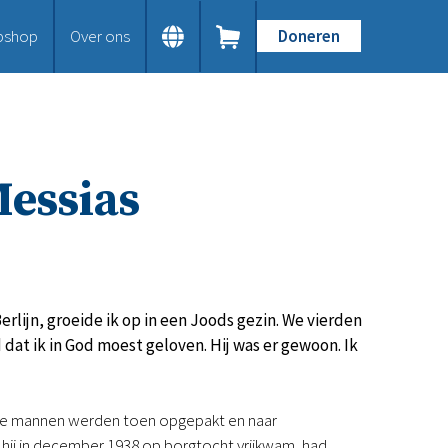
bshop
Over ons
Doneren
Home
Dit doen we
Bijbels op maat
Gods Woord aanbieden
Messias
Samenwerken en toerusten
Humanitaire hulp
Onze Bijbeluitgaven
Doe mee
Word vriend
Doneer
rlijn, groeide ik op in een Joods gezin. We vierden
Bid mee
dat ik in God moest geloven. Hij was er gewoon. Ik
Schenkingen en legaten
Nodig ons uit
Voor jou
oodse mannen werden toen opgepakt en naar
Kennisbank
 hij in december 1938 op borgtocht vrijkwam, had