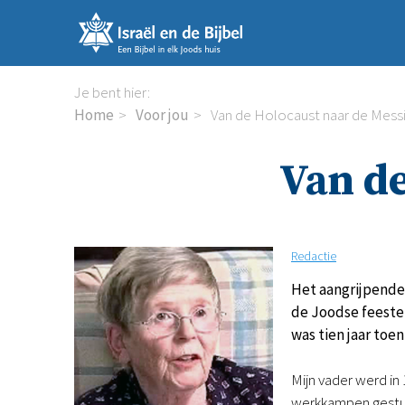
Sla
links
over
Spring
Je bent hier:
naar
Home
Voor jou
Van de Holocaust naar de Mess
de
inhoud
Van de
Spring
naar
de
navigatie
Redactie
Het aangrijpende 
de Joodse feesten
was tien jaar toe
Mijn vader werd in
werkkampen gestuur