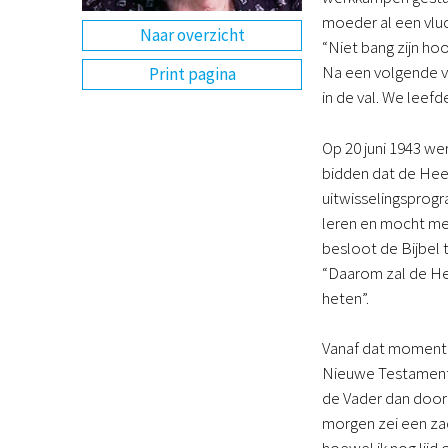
moeder al een vlu
Naar overzicht
“Niet bang zijn ho
Na een volgende v
Print pagina
in de val. We leefd
Op 20 juni 1943 w
bidden dat de Heer
uitwisselingsprogr
leren en mocht med
besloot de Bijbel t
“Daarom zal de He
heten”.
Vanaf dat moment v
Nieuwe Testament 
de Vader dan door 
morgen zei een zac